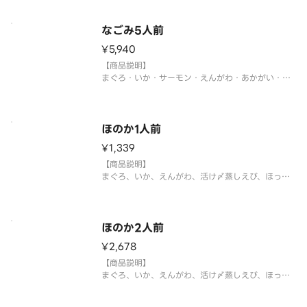
※4人前36貫（9種×各4貫）
※中身の変更はお断りさせていただきます。また、
シャリ、がり等の【大盛り、少なめ】等の対応もお
なごみ5人前
断りさせていただきます。何卒ご
¥5,940
【商品説明】
まぐろ・いか・サーモン・えんがわ・あかがい・い
くら・たまご・活け〆蒸しえび・ふわとろあなご
※5人前45貫（9種×各5貫）
※中身の変更はお断りさせていただきます。また、
シャリ、がり等の【大盛り、少なめ】等の対応もお
ほのか1人前
断りさせていただきます。何卒ご
¥1,339
【商品説明】
まぐろ、いか、えんがわ、活け〆蒸しえび、ほっき
貝、上びんちょう、大切りとろサーモン、ふわとろ
あなご、いくら
※1人前9貫（9種×各1貫）となります。
※中身の変更はお断りさせていただきます。また、
ほのか2人前
シャリ、がり等の【大盛り、少なめ】等の対応もお
¥2,678
断り
【商品説明】
まぐろ、いか、えんがわ、活け〆蒸しえび、ほっき
貝、上びんちょう、大切りとろサーモン、ふわとろ
あなご、いくら