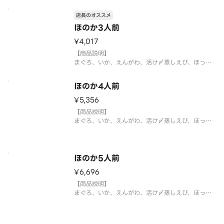
※2人前18貫（9種×各2貫）となります。
※中身の変更はお断りさせていただきます。また、
店長のオススメ
シャリ、がり等の【大盛り、少なめ】等の対応もお
ほのか3人前
断
¥4,017
【商品説明】
まぐろ、いか、えんがわ、活け〆蒸しえび、ほっき
貝、上びんちょう、大切りとろサーモン、ふわとろ
あなご、いくら
ほのか4人前
※3人前27貫（9種×各3貫）となります。
※中身の変更はお断りさせていただきます。また、
¥5,356
シャリ、がり等の【大盛り、少なめ】等の対応もお
【商品説明】
断
まぐろ、いか、えんがわ、活け〆蒸しえび、ほっき
貝、上びんちょう、大切りとろサーモン、ふわとろ
あなご、いくら
※4人前36貫（9種×各4貫）となります。
※中身の変更はお断りさせていただきます。また、
ほのか5人前
シャリ、がり等の【大盛り、少なめ】等の対応もお
¥6,696
断
【商品説明】
まぐろ、いか、えんがわ、活け〆蒸しえび、ほっき
貝、上びんちょう、大切りとろサーモン、ふわとろ
あなご、いくら
※5人前45貫（9種×各5貫）となります。