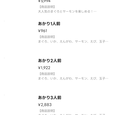
¥5,994
【提供方法】
【商品説明】
使い捨て容器に入れ
大人気のまぐろとサーモンを楽しめる！
まぐろとサーモンの商品を集めたセットはいかがで
しょうか。
あかり1人前
大切りまぐろ ・上びんちょう・サーモン・焼サーモ
ン・大切りとろサーモン
¥961
※5人前50貫（5種×各10貫）となります。
【商品説明】
まぐろ、いか、えんがわ、サーモン、えび、玉子、
【提供方法】
いくら、焼サーモン、煮あなご
使い捨て容器に入
※1人前9貫（9種×各1貫）となります。
※中身の変更はお断りさせていただきます。また、
シャリ、がり等の【大盛り、少なめ】等の対応もお
あかり2人前
断りさせていただきます。何卒ご了承く
¥1,922
【商品説明】
まぐろ、いか、えんがわ、サーモン、えび、玉子、
いくら、焼サーモン、煮あなご
※2人前18貫（9種×各2貫）となります。
※中身の変更はお断りさせていただきます。また、
シャリ、がり等の【大盛り、少なめ】等の対応もお
あかり3人前
断りさせていただきます。何卒ご了承
¥2,883
【商品説明】