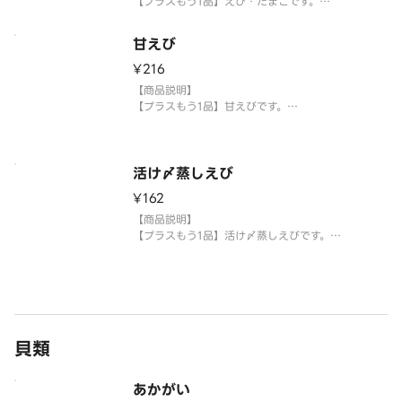
【プラスもう1品】えび・たまごです。
【提供方法】
甘えび
使い捨て容器に入れてご提供いたします。
¥216
【注意事項】
【商品説明】
※生もののため、天候等により欠品または品切れ、
【プラスもう1品】甘えびです。
内容を一部変更する場合がございます。
※アレルギー情報については魚べい・元気寿司のホ
【提供方法】
ームペ
使い捨て容器に入れてご提供いたします。
活け〆蒸しえび
【注意事項】
¥162
※生もののため、天候等により欠品または品切れ、
内容を一部変更する場合がございます。
【商品説明】
※アレルギー情報については魚べい・元気寿司のホ
【プラスもう1品】活け〆蒸しえびです。
ームページを
【提供方法】
使い捨て容器に入れてご提供いたします。
【注意事項】
※生もののため、天候等により欠品または品切れ、
貝類
内容を一部変更する場合がございます。
※アレルギー情報については魚べい・元気寿司のホ
ーム
あかがい