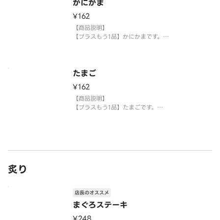
かにかま
【注意事項】
¥162
※生もののため、天候等により欠品または品切れ、
内容を一部変更する場合がございます。
【商品説明】
※アレルギー情報については魚べい・元気寿
【プラスもう1品】かにかまです。
【提供方法】
使い捨て容器に入れてご提供いたします。
たまご
【注意事項】
¥162
※生もののため、天候等により欠品または品切れ、
内容を一部変更する場合がございます。
【商品説明】
※アレルギー情報については魚べい・元気寿司のホ
【プラスもう1品】たまごです。
ームページ
【提供方法】
使い捨て容器に入れてご提供いたします。
【注意事項】
※生もののため、天候等により欠品または品切れ、
炙り
内容を一部変更する場合がございます。
※アレルギー情報については魚べい・元気寿司のホ
ームページを
店長のオススメ
まぐろステーキ
¥248