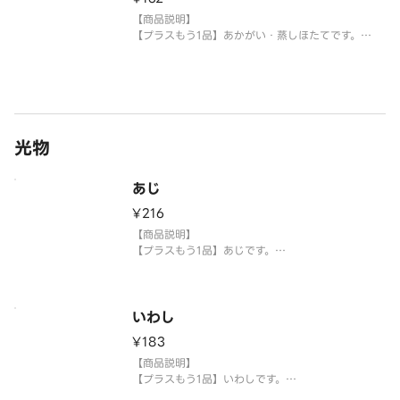
※生もののため、天候等により欠品または品切れ、
内容を一部変更する場合がございます。
【商品説明】
※アレルギー情報については魚べい・元気寿司のホ
【プラスもう1品】あかがい・蒸しほたてです。
ームペー
【提供方法】
使い捨て容器に入れてご提供いたします。
【注意事項】
※生もののため、天候等により欠品または品切れ、
光物
内容を一部変更する場合がございます。
※アレルギー情報については魚べい・元気寿司の
あじ
¥216
【商品説明】
【プラスもう1品】あじです。
【提供方法】
使い捨て容器に入れてご提供いたします。
いわし
【注意事項】
¥183
※生もののため、天候等により欠品または品切れ、
内容を一部変更する場合がございます。
【商品説明】
※アレルギー情報については魚べい・元気寿司のホ
【プラスもう1品】いわしです。
ームページをご