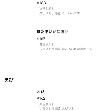
¥183
※生もののため、天候等により欠品または品切れ、
内容を一部変更する場合がございます。
【商品説明】
※アレルギー情報については魚べい・元気寿司のホ
【プラスもう1品】こういかです。
ー
【提供方法】
使い捨て容器に入れてご提供いたします。
ほたるいか沖漬け
【注意事項】
¥162
※生もののため、天候等により欠品または品切れ、
内容を一部変更する場合がございます。
【商品説明】
※アレルギー情報については魚べい・元気寿司のホ
【プラスもう1品】ほたるいか沖漬けです。
ームページ
【提供方法】
使い捨て容器に入れてご提供いたします。
【注意事項】
※生もののため、天候等により欠品または品切れ、
えび
内容を一部変更する場合がございます。
※アレルギー情報については魚べい・元気寿司のホ
ー
えび
¥162
【商品説明】
【プラスもう1品】えびです。