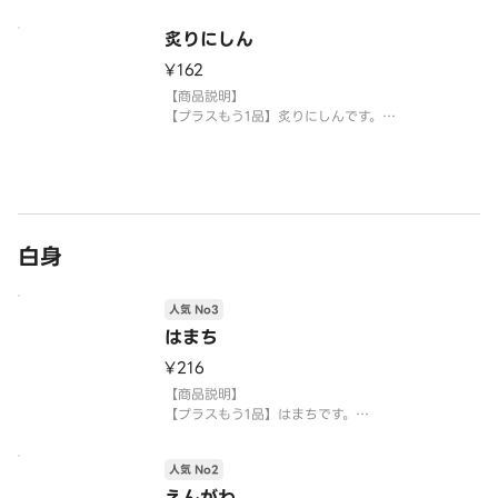
使い捨て容器に入れてご提供いたします。
炙りにしん
【注意事項】
¥162
※生もののため、天候等により欠品または品切れ、
内容を一部変更する場合がございます。
【商品説明】
※アレルギー情報については魚べい・元気寿司のホ
【プラスもう1品】炙りにしんです。
ームペー
【提供方法】
使い捨て容器に入れてご提供いたします。
【注意事項】
※生もののため、天候等により欠品または品切れ、
白身
内容を一部変更する場合がございます。
※アレルギー情報については魚べい・元気寿司のホ
ームペー
人気 No3
はまち
¥216
【商品説明】
【プラスもう1品】はまちです。
【提供方法】
人気 No2
使い捨て容器に入れてご提供いたします。
えんがわ