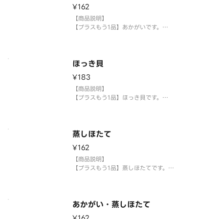
¥162
【商品説明】
【プラスもう1品】あかがいです。
【提供方法】
使い捨て容器に入れてご提供いたします。
ほっき貝
【注意事項】
¥183
※生もののため、天候等により欠品または品切れ、
内容を一部変更する場合がございます。
【商品説明】
※アレルギー情報については魚べい・元気寿司のホ
【プラスもう1品】ほっき貝です。
ームページ
【提供方法】
使い捨て容器に入れてご提供いたします。
蒸しほたて
【注意事項】
¥162
※生もののため、天候等により欠品または品切れ、
内容を一部変更する場合がございます。
【商品説明】
※アレルギー情報については魚べい・元気寿司のホ
【プラスもう1品】蒸しほたてです。
ームページ
【提供方法】
使い捨て容器に入れてご提供いたします。
あかがい・蒸しほたて
【注意事項】
¥162