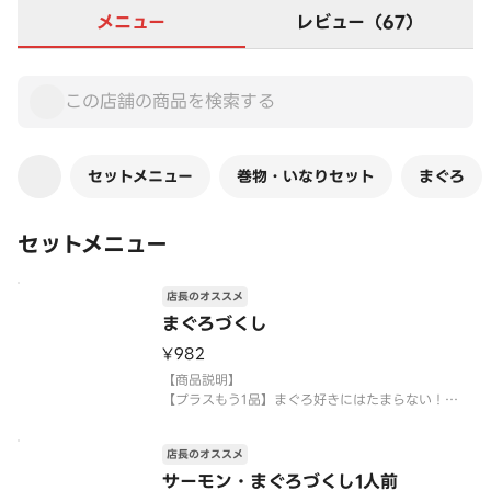
メニュー
レビュー（67）
セットメニュー
巻物・いなりセット
まぐろ
セットメニュー
店長のオススメ
まぐろづくし
¥982
【商品説明】
【プラスもう1品】まぐろ好きにはたまらない！
まぐろ商品を集めたセットはいかがでしょうか。
大切りまぐろ ・上びんちょう・まぐろたたき・鉄火
店長のオススメ
巻・まぐろたたき巻
※1人前6貫（3種×各2貫）・2本（2種×各1本）と
サーモン・まぐろづくし1人前