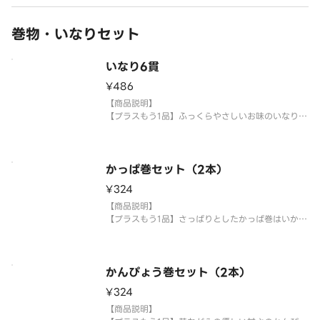
【提供方法】
使い捨て容器に入れてご提供いたします。
巻物・いなりセット
【注意事項】
いなり6貫
※中身の変更は致しかねます。
シャリ、がり等の【
¥486
【商品説明】
【プラスもう1品】ふっくらやさしいお味のいなりは
いかがでしょうか。
いなり6貫
【提供方法】
かっぱ巻セット（2本）
使い捨て容器に入れてご提供いたします。
¥324
【注意事項】
【商品説明】
※中身の変更は致しかねます。
【プラスもう1品】さっぱりとしたかっぱ巻はいかが
シャリ、がり等の【大盛り、少なめ】等の対応は
でしょうか。
承っておりません。
かっぱ巻2本
【提供方法】
かんぴょう巻セット（2本）
使い捨て容器に入れてご提供いたします。
¥324
【注意事項】
【商品説明】