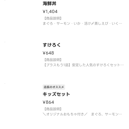
※中身の変更はお断りさせていただきます。また、
海鮮丼
シャリ、がり等の【大盛り、少なめ】等の対応もお
¥1,404
断
【商品説明】
まぐろ・サーモン・いか・活け〆蒸しえび・いく
ら・上びんちょう・蒸しほたて・ほっき貝・まぐろ
たたき・たまご・大葉
※中身の変更はお断りさせていただきます。また、
シャリ、がり等の【大盛り、少なめ】等の対応もお
すけろく
断りさせていただきます。何卒ご了承ください
¥648
【商品説明】
【プラスもう1品】安定した人気のすけろくセットは
いかがでしょうか。
かんぴょう巻 （九州店舗: お新香巻） ・いなり・た
まご・かっぱ巻
※1人前4貫 （2種×各2貫）・2本 （2種×各1本）
店長のオススメ
となります。
キッズセット
【提供方法】
¥864
使い捨て容器に入れてご提
【商品説明】
＼オリジナルおもちゃ付き／ まぐろ、サーモン、
えび、いくら、コーン、ハンバーグ、たまご、メン子
ちゃんゼリー、りんごジュース