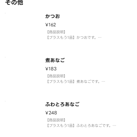
その他
内容を一部変更する場合がございます。
※アレルギー情報については魚べい・元気寿司のホ
ームページをご
かつお
¥162
【商品説明】
【プラスもう1品】かつおです。
【提供方法】
使い捨て容器に入れてご提供いたします。
煮あなご
【注意事項】
¥183
※生もののため、天候等により欠品または品切れ、
内容を一部変更する場合がございます。
【商品説明】
※アレルギー情報については魚べい・元気寿司のホ
【プラスもう1品】煮あなごです。
ームページを
【提供方法】
使い捨て容器に入れてご提供いたします。
ふわとろあなご
【注意事項】
¥248
※生もののため、天候等により欠品または品切れ、
内容を一部変更する場合がございます。
【商品説明】
※アレルギー情報については魚べい・元気寿司のホ
【プラスもう1品】ふわとろあなごです。
ームページ
【提供方法】