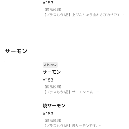
¥183
※生もののため、天候等により欠品または品切れ、
内容を一部変更する場合がございます。
【商品説明】
※アレルギー情報については魚べい・元気寿司のホ
【プラスもう1品】上びんちょう山わさびのせです。
ームペ
【提供方法】
使い捨て容器に入れてご提供いたします。
【注意事項】
※生もののため、天候等により欠品または品切れ、
サーモン
内容を一部変更する場合がございます。
※アレルギー情報については魚べい・元気寿
人気 No2
サーモン
¥183
【商品説明】
【プラスもう1品】サーモンです。
【提供方法】
焼サーモン
使い捨て容器に入れてご提供いたします。
¥183
【注意事項】
【商品説明】
※生もののため、天候等により欠品または品切れ、
【プラスもう1品】焼サーモンです。
内容を一部変更する場合がございます。