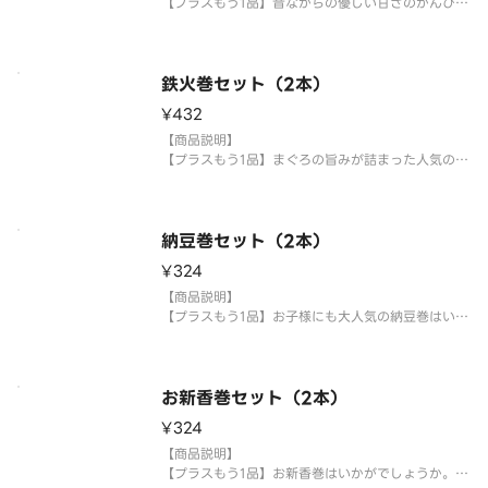
※中身の変更は致しかねます。
【プラスもう1品】昔ながらの優しい甘さのかんぴょ
シャリ、がり等の【大盛り、少なめ】等の対応は
う巻はいかがでしょうか。
承っておりません。
かんぴょう巻2本
※
【提供方法】
鉄火巻セット（2本）
使い捨て容器に入れてご提供いたします。
¥432
【注意事項】
【商品説明】
※中身の変更は致しかねます。
【プラスもう1品】まぐろの旨みが詰まった人気の鉄
シャリ、がり等の【大盛り、少なめ】等の対応は
火巻はいかがでしょうか。
承って
鉄火巻2本
【提供方法】
納豆巻セット（2本）
使い捨て容器に入れてご提供いたします。
¥324
【注意事項】
【商品説明】
※中身の変更は致しかねます。
【プラスもう1品】お子様にも大人気の納豆巻はいか
シャリ、がり等の【大盛り、少なめ】等の対応は
がでしょうか。
承っておりま
納豆巻2本
【提供方法】
お新香巻セット（2本）
使い捨て容器に入れてご提供いたします。
¥324
【注意事項】
【商品説明】
※中身の変更は致しかねます。
【プラスもう1品】お新香巻はいかがでしょうか。