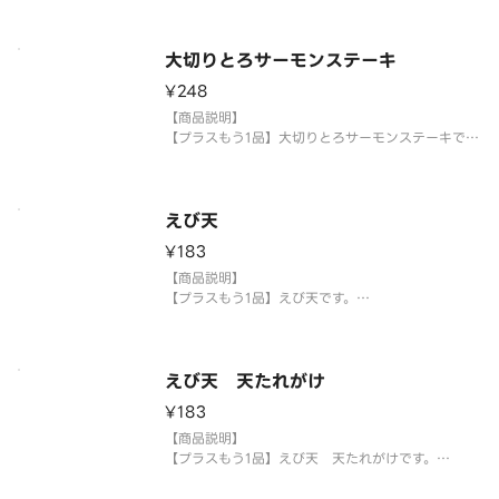
【提供方法】
使い捨て容器に入れてご提供いたします。
大切りとろサーモンステーキ
【注意事項】
¥248
※生もののため、天候等により欠品または品切れ、
内容を一部変更する場合がございます。
【商品説明】
※アレルギー情報については魚べい・元気寿司のホ
【プラスもう1品】大切りとろサーモンステーキで
ー
す。
【提供方法】
使い捨て容器に入れてご提供いたします。
えび天
¥183
【注意事項】
※生もののため、天候等により欠品または品切れ、
【商品説明】
内容を一部変更する場合がございます。
【プラスもう1品】えび天です。
※アレルギー情報については魚べい・元気
【提供方法】
使い捨て容器に入れてご提供いたします。
えび天 天たれがけ
【注意事項】
¥183
※生もののため、天候等により欠品または品切れ、
内容を一部変更する場合がございます。
【商品説明】
※アレルギー情報については魚べい・元気寿司のホ
【プラスもう1品】えび天 天たれがけです。
ームページを
【提供方法】