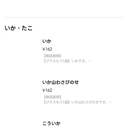
【提供方法】
使い捨て容器に入れてご提供いたします。
【注意事項】
※生もののため、天候等により欠品または品切れ、
いか・たこ
内容を一部変更する場合がございます。
※アレルギー情報については魚べい・元気寿司
いか
¥162
【商品説明】
【プラスもう1品】いかです。
【提供方法】
使い捨て容器に入れてご提供いたします。
いか山わさびのせ
【注意事項】
¥162
※生もののため、天候等により欠品または品切れ、
内容を一部変更する場合がございます。
【商品説明】
※アレルギー情報については魚べい・元気寿司のホ
【プラスもう1品】いか山わさびのせです。
ームページをご
【提供方法】
使い捨て容器に入れてご提供いたします。
こういか
【注意事項】