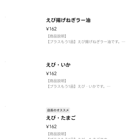
【提供方法】
使い捨て容器に入れてご提供いたします。
えび揚げねぎラー油
【注意事項】
¥162
※生もののため、天候等により欠品または品切れ、
内容を一部変更する場合がございます。
【商品説明】
※アレルギー情報については魚べい・元気寿司のホ
【プラスもう1品】えび揚げねぎラー油です。
ームページをご
【提供方法】
使い捨て容器に入れてご提供いたします。
えび・いか
【注意事項】
¥162
※生もののため、天候等により欠品または品切れ、
内容を一部変更する場合がございます。
【商品説明】
※アレルギー情報については魚べい・元気寿司のホ
【プラスもう1品】えび・いかです。
【提供方法】
使い捨て容器に入れてご提供いたします。
店長のオススメ
【注意事項】
えび・たまご
※生もののため、天候等により欠品または品切れ、
内容を一部変更する場合がございます。
¥162
※アレルギー情報については魚べい・元気寿司のホ
【商品説明】
ームペー