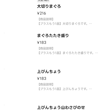
人気 No1
承って
大切りまぐろ
¥216
【商品説明】
【プラスもう1品】大切りまぐろです。
【提供方法】
まぐろたたき盛り
使い捨て容器に入れてご提供いたします。
¥183
【注意事項】
【商品説明】
※生もののため、天候等により欠品または品切れ、
【プラスもう1品】まぐろたたき盛りです。
内容を一部変更する場合がございます。
※アレルギー情報については魚べい・元気寿司のホ
【提供方法】
ームペ
使い捨て容器に入れてご提供いたします。
上びんちょう
【注意事項】
¥183
※生もののため、天候等により欠品または品切れ、
内容を一部変更する場合がございます。
【商品説明】
※アレルギー情報については魚べい・元気寿司のホ
【プラスもう1品】上びんちょうです。
ー
【提供方法】
使い捨て容器に入れてご提供いたします。
上びんちょう山わさびのせ
【注意事項】