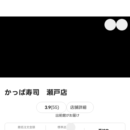
かっぱ寿司 瀬戸店
55件のレビュー
3.9
(
55
)
店舗詳細
出前館がお届け
最低注文金額
標準送料