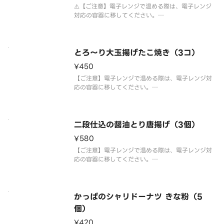
⚠️【ご注意】電子レンジで温める際は、電子レンジ
対応の容器に移してください。
お届けの容器は写真と異なる場合がございます。
⚠️お届け後は早めにお召し上がりください。
アレルギー情報は【かっぱ寿司】ホームページをご
確認ください。（単品毎の開示となります）
とろ～り大玉揚げたこ焼き（3コ）
お好みで
¥450
【ご注意】電子レンジで温める際は、電子レンジ対
応の容器に移してください。
■お届けの容器は写真と異なります。
■到着後は早めにお召し上がりください。
🔸アレルギー情報は【かっぱ寿司】ホームページを
ご確認ください。
二段仕込の醤油とり唐揚げ（3個）
¥580
【ご注意】電子レンジで温める際は、電子レンジ対
応の容器に移してください。
■お届けの容器は写真と異なります。
■到着後は早めにお召し上がりください。
🔸アレルギー情報は【かっぱ寿司】ホームページを
ご確認ください。
かっぱのシャリドーナツ きな粉（5
個）
¥420