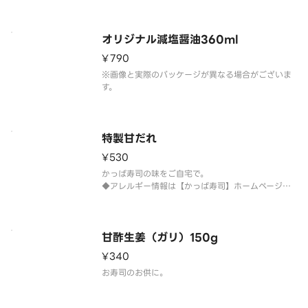
が異なる場合がございます。
オリジナル減塩醤油360ml
¥790
※画像と実際のパッケージが異なる場合がございま
す。
特製甘だれ
¥530
かっぱ寿司の味をご自宅で。
◆アレルギー情報は【かっぱ寿司】ホームページを
ご確認ください。
甘酢生姜（ガリ）150g
¥340
お寿司のお供に。