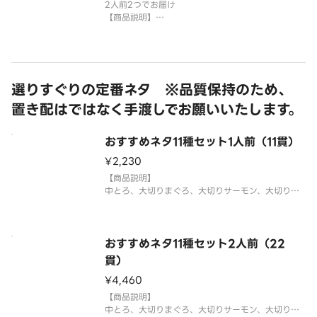
2人前2つでお届け
【商品説明】
中とろ、大切りまぐろ、大切りサーモン、とろサー
モン、えび、大切りあわび、えんがわ、うなぎ、いく
ら、特盛ねぎとろ、玉子
＊平貝は蒸しほたてで提供する場合がございます。
国産米を使用しております。
選りすぐりの定番ネタ ※品質保持のため、
「わさび抜き」でご提供しています
置き配はではなく手渡しでお願いいたします。
おすすめネタ11種セット1人前（11貫）
¥2,230
【商品説明】
中とろ、大切りまぐろ、大切りサーモン、大切りは
まち、いか、とろサーモン、えび、えんがわ、うな
ぎ、いくら、特盛ねぎとろ
国産米を使用しております。
おすすめネタ11種セット2人前（22
「わさび抜き」でご提供しています。お好みで別添
貫）
のわさびをつけてお召し上がりください。
¥4,460
⚠️お届け後は
【商品説明】
中とろ、大切りまぐろ、大切りサーモン、大切りは