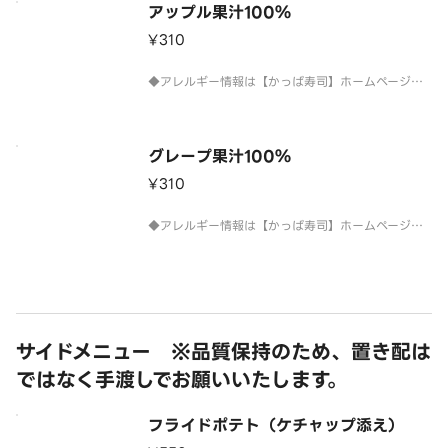
ん」
アップル果汁100％
「個包装に記載している原材料名を、ご確認お願い
¥310
◆アレルギー情報は【かっぱ寿司】ホームページを
ご確認ください。
グレープ果汁100％
¥310
◆アレルギー情報は【かっぱ寿司】ホームページを
ご確認ください。
サイドメニュー ※品質保持のため、置き配は
ではなく手渡しでお願いいたします。
フライドポテト（ケチャップ添え）