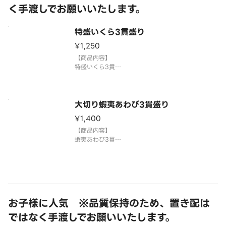
く手渡しでお願いいたします。
特盛いくら3貫盛り
¥1,250
【商品内容】
特盛いくら3貫
国産米を使用しております。
「わさび抜き」でご提供しています。お好みで別添
のわさびをつけてお召し上がりください。
3貫盛り・ちょい足し寿司を複数ご注文の場合1つの
大切り蝦夷あわび3貫盛り
容器にまとめて盛り付ける場合がございます。
¥1,400
⚠️到着後は早めにお召し上
【商品内容】
蝦夷あわび3貫
国産米を使用しております。
「わさび抜き」でご提供しています。お好みで別添
のわさびをつけてお召し上がりください。
3貫盛り・ちょい足し寿司を複数ご注文の場合1つの
容器にまとめて盛り付ける場合がございます。
⚠️到着後は早めにお召し上
お子様に人気 ※品質保持のため、置き配は
ではなく手渡しでお願いいたします。