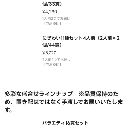
「わさび抜き」でご提供しています。お好みで別添
個/33貫）
¥4,290
1人前3つでお届け
【商品説明】
びんちょうまぐろ、大切りサーモン、えび、いか、
えんがわ、＊平貝、ししゃもっこ軍艦、特盛ねぎと
にぎわい11種セット4人前（2人前×2
ろ、サラダ、感動コーン、玉子
＊平貝は蒸しほたてで提供する場合がございます。
個/44貫）
国産米を使用しております。
¥5,720
「わさび抜き」でご提供して
2人前2つでお届け
【商品説明】
びんちょうまぐろ、大切りサーモン、えび、いか、
えんがわ、＊平貝、ししゃもっこ軍艦、特盛ねぎと
ろ、サラダ、感動コーン、玉子
＊平貝は蒸しほたてで提供する場合がございます。
国産米を使用しております。
多彩な盛合せラインナップ ※品質保持のた
「わさび抜き」でご提供して
め、置き配はではなく手渡しでお願いいたしま
す。
バラエティ16貫セット