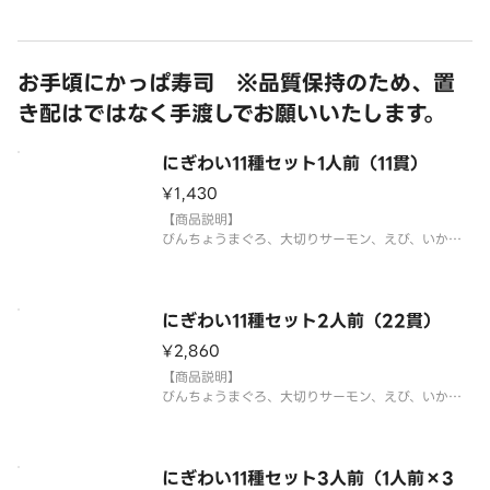
「わさび抜き」でご提供しています。お好みで別添
のわさびをつけてお召し上がりください。
3貫盛り・ちょい足し寿司を複数ご注文の場合1つの
容器にまとめて盛り付ける場合がございます。
お手頃にかっぱ寿司 ※品質保持のため、置
⚠️お届け後は早めにお召
き配はではなく手渡しでお願いいたします。
にぎわい11種セット1人前（11貫）
¥1,430
【商品説明】
びんちょうまぐろ、大切りサーモン、えび、いか、
えんがわ、＊平貝、ししゃもっこ軍艦、特盛ねぎと
ろ、サラダ、感動コーン、玉子
＊平貝は蒸しほたてで提供する場合がございます。
国産米を使用しております。
にぎわい11種セット2人前（22貫）
「わさび抜き」でご提供しています。お好みで別添
¥2,860
【商品説明】
びんちょうまぐろ、大切りサーモン、えび、いか、
えんがわ、＊平貝、ししゃもっこ軍艦、特盛ねぎと
ろ、サラダ、感動コーン、玉子
＊平貝は蒸しほたてで提供する場合がございます。
国産米を使用しております。
にぎわい11種セット3人前（1人前×3