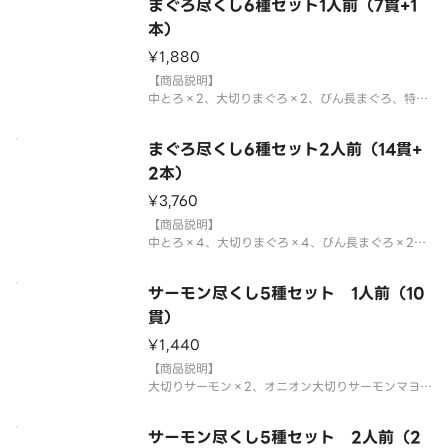
まぐろ尽くし6種セット1人前（7貫+1
本）
¥1,880
【商品説明】
中とろ×2、大切りまぐろ×2、びん長まぐろ、特盛
ねぎとろ、まぐたく軍艦、鉄火巻
国産米を使用しております。
まぐろ尽くし6種セット2人前（14貫+
「わさび抜き」でご提供しています。お好みで別添
のわさびをつけてお召し上がりください。
2本）
⚠️お届け後は早めにお召し上がりください。
¥3,760
アレルギー
【商品説明】
中とろ×4、大切りまぐろ×4、びん長まぐろ×2、
特盛ねぎとろ×2、まぐたく軍艦×2、鉄火巻×2
国産米を使用しております。
サーモン尽くし5種セット 1人前（10
「わさび抜き」でご提供しています。お好みで別添
のわさびをつけてお召し上がりください。
貫）
⚠️お届け後は早めにお召し上がりくださ
¥1,440
【商品説明】
大切りサーモン×2、オニオン大切りサーモンマヨ×
2、とろサーモン×2、大切りサーモンマヨ炙り×
2、とろサーモン塩炙り×2
サーモン尽くし5種セット 2人前（2
国産米を使用しております。