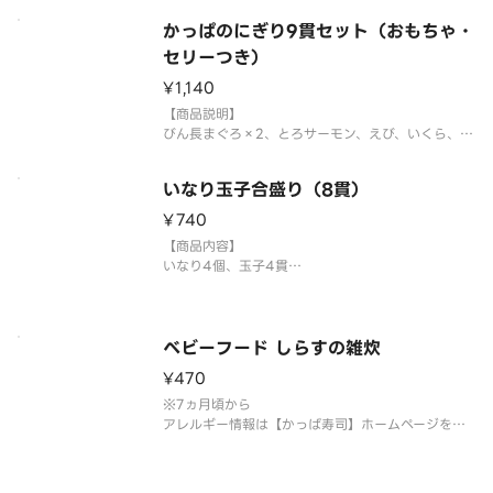
かっぱのにぎり9貫セット（おもちゃ・
セリーつき）
¥1,140
【商品説明】
びん長まぐろ×2、とろサーモン、えび、いくら、感
動コーン、サラダ軍艦、玉子、いなり、セリー×2、
カプセルトイ
いなり玉子合盛り（8貫）
カプセルトイは選べません。
国産米を使用しております。
¥740
「わさび抜き」でご提供しています。お好みで別添
【商品内容】
のわさびをつけてお召し上がりくだ
いなり4個、玉子4貫
国産米を使用しております。
「わさび抜き」でご提供しています。お好みで別添
のわさびをつけてお召し上がりください。
⚠️お届け後は早めにお召し上がりください。
ベビーフード しらすの雑炊
アレルギー情報は【かっぱ寿司】ホームページをご
¥470
確認ください。（単品毎
※7ヵ月頃から
アレルギー情報は【かっぱ寿司】ホームページをご
確認ください。（単品毎の開示となります）
お好みでご使⽤いただく調味料（醤油、わさび、甘
タレなど）はアレルギー情報に含まれておりませ