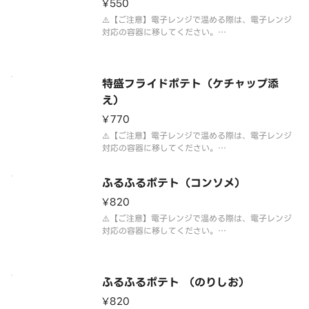
¥550
⚠️【ご注意】電子レンジで温める際は、電子レンジ
対応の容器に移してください。
お届けの容器は写真と異なる場合がございます。
◆お届け後はお早目にお召し上がりください。
⚠️到着後は早めにお召し上がりください。
アレルギー情報は【かっぱ寿司】ホームページをご
特盛フライドポテト（ケチャップ添
確認くだ
え）
¥770
⚠️【ご注意】電子レンジで温める際は、電子レンジ
対応の容器に移してください。
お届けの容器は写真と異なる場合がございます。
◆お届け後はお早目にお召し上がりください。
ふるふるポテト（コンソメ）
⚠️到着後は早めにお召し上がりください。
アレルギー情報は【かっぱ寿司】ホームページをご
¥820
確認くだ
⚠️【ご注意】電子レンジで温める際は、電子レンジ
対応の容器に移してください。
お届けの容器は写真と異なる場合がございます。
⚠️お届け後は早めにお召し上がりください。
アレルギー情報は【かっぱ寿司】ホームページをご
確認ください。（単品毎の開示となります）
ふるふるポテト （のりしお）
お好みで
¥820