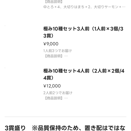
【商品説明】
中とろ×4、大切りはまち×2、大切りサーモン×
2、とろサーモン×2、＊平貝×2、赤えび×2、えん
がわ×2、特盛いくら×2、特盛ねぎとろ×2、上煮
穴子（ハーフ）×2
＊平貝は蒸しほたてで提供する場合がございます。
極み10種セット3人前（1人前×3個/3
国産米を使用しております。
3貫）
「わさ
¥9,000
1人前3つでお届け
【商品説明】
中とろ×6、大切りはまち×3、大切りサーモン×
3、とろサーモン×3、＊平貝×3、赤えび×3、えん
極み10種セット4人前（2人前×2個/4
がわ×3、特盛いくら×3、特盛ねぎとろ×3、上煮
穴子（ハーフ）×3
4貫）
＊平貝は蒸しほたてで提供する場合がございます。
¥12,000
国産米を使用し
2人前2つでお届け
【商品説明】
中とろ×8、大切りはまち×4、大切りサーモン×
4、とろサーモン×4、＊平貝×4、赤えび×4、え
んがわ×4、特盛いくら×4、特盛ねぎとろ×4、上
煮穴子（ハーフ）×4
＊平貝は蒸しほたてで提供する場合がございます。
3貫盛り ※品質保持のため、置き配はではな
国産米を使用し