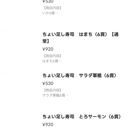
¥530
⚠️お届け後は早めにお召し上がり
【商品内容】
いか6貫
国産米を使用しております。
「わさび抜き」でご提供しています。お好みで別添
のわさびをつけてお召し上がりください。
3貫盛り・ちょい足し寿司を複数ご注文の場合1つの
ちょい足し寿司 はまち（6貫）【通
容器にまとめて盛り付ける場合がございます。
常】
⚠️お届け後は早めにお召し上がり
¥920
【商品内容】
はまち6貫
※画像はイメージです。
→皮目・天身が混ざります。
ちょい足し寿司 サラダ軍艦（6貫）
国産米を使用しております。
「わさび抜き」でご提供しています。お好みで別添
¥530
のわさびをつけてお召し上がりください。
【商品内容】
3貫盛り・ちょい足し寿司を複数ご注文の場合1つの
サラダ軍艦6貫
容器にまとめて盛り付
国産米を使用しております。
「わさび抜き」でご提供しています。お好みで別添
のわさびをつけてお召し上がりください。
3貫盛り・ちょい足し寿司を複数ご注文の場合1つの
ちょい足し寿司 とろサーモン（6貫）
容器にまとめて盛り付ける場合がございます。
¥920
⚠️お届け後は早めにお召し