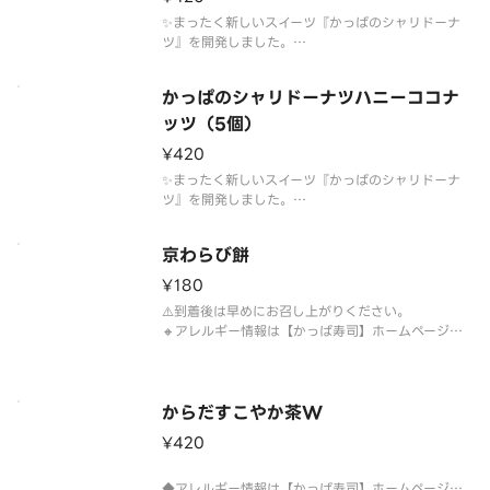
✨まったく新しいスイーツ『かっぱのシャリドーナ
ツ』を開発しました。
🔸国産米を使用しております。
※酢飯を使用しております。
かっぱのシャリドーナツハニーココナ
⚠️【ご注意】電子レンジで温める際は、電子レンジ
対応の容器に移してください。
ッツ（5個）
🔸お届けの容器は写真と異なる場合がございます。
¥420
◆到着後は
✨まったく新しいスイーツ『かっぱのシャリドーナ
ツ』を開発しました。
国産米を使用しております。
※酢飯を使用しております。
京わらび餅
⚠️【ご注意】電子レンジで温める際は、電子レンジ
対応の容器に移してください。
¥180
⚠️はちみつを使用しているため、1歳未満のおこさま
⚠️到着後は早めにお召し上がりください。
には与えない
🔸アレルギー情報は【かっぱ寿司】ホームページを
ご確認ください。
からだすこやか茶W
¥420
◆アレルギー情報は【かっぱ寿司】ホームページを