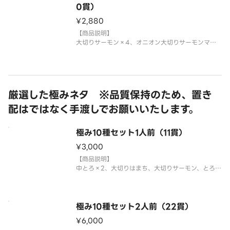
「わさび抜き」でご提供しています。お好みで別添
0貫）
のわさびをつけてお召し上がりください。
¥2,880
⚠️お届け後
【商品説明】
大切りサーモン×4、オニオン大切りサーモンマヨ
×4、とろサーモン×4、大切りサーモンマヨ炙り×
4、とろサーモン塩炙り×4
国産米を使用しております。
「わさび抜き」でご提供しています。お好みで別添
のわさびをつけてお召し上がりください。
厳選した極みネタ ※品質保持のため、置き
⚠️お届け後
配はではなく手渡しでお願いいたします。
極み10種セット1人前（11貫）
¥3,000
【商品説明】
中とろ×2、大切りはまち、大切りサーモン、とろサ
ーモン、＊平貝、赤えび、えんがわ、特盛いくら、
特盛ねぎとろ、上煮穴子（ハーフ）
＊平貝は蒸しほたてで提供する場合がございます。
国産米を使用しております。
極み10種セット2人前（22貫）
「わさび抜き」でご提供しています。お好みで
¥6,000