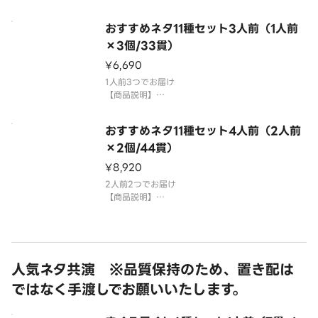
まち、いか、とろサーモン、えび、えんがわ、うな
ぎ、いくら、特盛ねぎとろ
おすすめネタ11種セット3人前（1人前
国産米を使用しております。
×3個/33貫）
「わさび抜き」でご提供しています。お好みで別添
¥6,690
のわさびをつけてお召し上がりください。
⚠️お届け後は
1人前3つでお届け
【商品説明】
中とろ、大切りまぐろ、大切りサーモン、大切りは
まち、いか、とろサーモン、えび、えんがわ、うな
おすすめネタ11種セット4人前（2人前
ぎ、いくら、特盛ねぎとろ
×2個/44貫）
国産米を使用しております。
¥8,920
「わさび抜き」でご提供しています。お好みで別添
のわさびをつけてお召し上がりくだ
2人前2つでお届け
【商品説明】
中とろ、大切りまぐろ、大切りサーモン、大切りは
まち、いか、とろサーモン、えび、えんがわ、うな
ぎ、いくら、特盛ねぎとろ
国産米を使用しております。
人気ネタ共演 ※品質保持のため、置き配は
「わさび抜き」でご提供しています。お好みで別添
ではなく手渡しでお願いいたします。
のわさびをつけてお召し上がりくだ