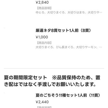
¥2,840
【商品説明】
中とろ、大切りまぐろ、大切りはまち、大切りサー
モン、とろサーモン、いか、赤えび、＊平貝、えん
がわ、えび、煮穴子、玉子、特盛いくら、特盛ねぎ
とろ、感動コーン、サラダ軍艦。
＊平貝は蒸しほたてで提供する場合がございます。
厳選ネタ8貫セット1人前（8貫）
¥1,000
【商品内容】
大切りまぐろ、びん長まぐろ、大切りサーモン、え
び、いか、玉子、いくら、特盛ねぎとろ
国産米を使用しております。
「わさび抜き」でご提供しています。お好みで別添
のわさびをつけてお召し上がりください。
⚠️お届け後は早めにお召し上がりください。
アレル
夏の期間限定セット ※品質保持のため、置
き配はではなく手渡しでお願いいたします。
夏のごちそう11種セット1人前（11貫）
¥2,440
【商品説明】