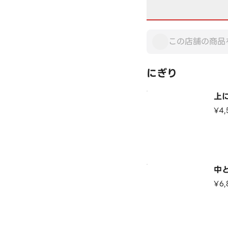
にぎり
上
¥4,
中
¥6,