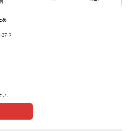
1円
ため
27-9
さい。