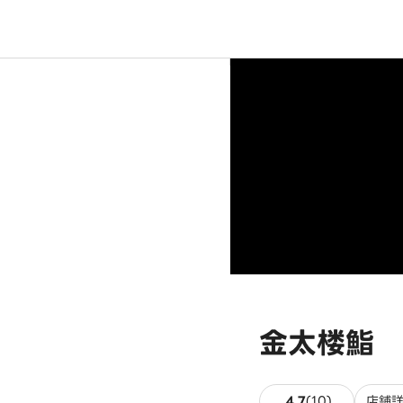
金太楼鮨 
10件のレビ
4.7
(
10
)
店舗