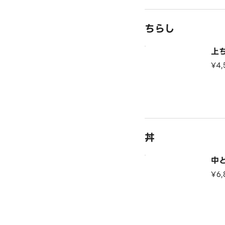
ちらし
上
¥4,
丼
中
¥6,