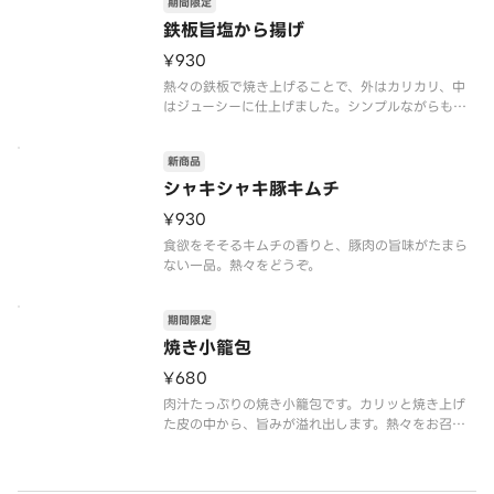
期間限定
鉄板旨塩から揚げ
¥930
熱々の鉄板で焼き上げることで、外はカリカリ、中
はジューシーに仕上げました。シンプルながらも奥
深い旨塩味が食欲をそそります。
新商品
シャキシャキ豚キムチ
¥930
食欲をそそるキムチの香りと、豚肉の旨味がたまら
ない一品。熱々をどうぞ。
期間限定
焼き小籠包
¥680
肉汁たっぷりの焼き小籠包です。カリッと焼き上げ
た皮の中から、旨みが溢れ出します。熱々をお召し
上がりください。