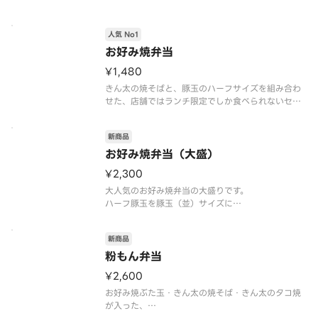
人気 No1
お好み焼弁当
¥1,480
きん太の焼そばと、豚玉のハーフサイズを組み合わ
せた、店舗ではランチ限定でしか食べられないセッ
トメニューです。
新商品
お好み焼弁当（大盛）
¥2,300
大人気のお好み焼弁当の大盛りです。
ハーフ豚玉を豚玉（並）サイズに
きん太の焼そばを、きん太の焼そば（大）サイズに
新商品
粉もん弁当
¥2,600
お好み焼ぶた玉・きん太の焼そば・きん太のタコ焼
が入った、