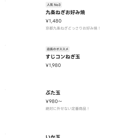
人気 No3
九条ねぎお好み焼
¥1,480
京都九条ねぎどっさりお好み焼！
店長のオススメ
すじコンねぎ玉
¥1,980
ぶた玉
¥980〜
絶対に外せない定番商品！
いか玉