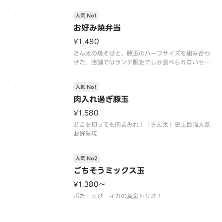
人気 No1
お好み焼弁当
¥1,480
きん太の焼そばと、豚玉のハーフサイズを組み合わ
せた、店舗ではランチ限定でしか食べられないセッ
トメニューです。
人気 No1
肉入れ過ぎ豚玉
¥1,580
どこを切っても肉まみれ！「きん太」史上最強人気
お好み焼
人気 No2
ごちそうミックス玉
¥1,380〜
ぶた・えび・イカの黄金トリオ！