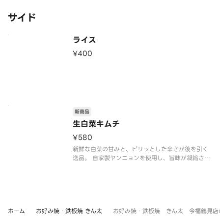
サイド
ライス
¥400
新商品
生白菜キムチ
¥580
新鮮な白菜の甘みと、ピリッとした辛さが後を引く
逸品。 自家製ヤンニョンを使用し、旨味が凝縮され
ています。
ホーム
お好み焼・鉄板焼 きん太
お好み焼・鉄板焼 きん太 今福鶴見店