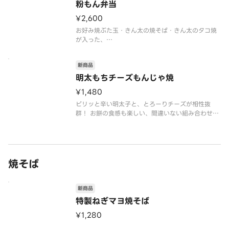
粉もん弁当
¥2,600
お好み焼ぶた玉・きん太の焼そば・きん太のタコ焼
が入った、
新商品
明太もちチーズもんじゃ焼
¥1,480
ピリッと辛い明太子と、とろーりチーズが相性抜
群！ お餅の食感も楽しい、間違いない組み合わせの
もんじゃ焼きです。
焼そば
新商品
特製ねぎマヨ焼そば
¥1,280