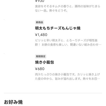
¥930
食欲をそそるキムチの香りと、豚肉の旨味がたまら
ない一品。熱々をどうぞ。
新商品
明太もちチーズもんじゃ焼
¥1,480
ピリッと辛い明太子と、とろーりチーズが相性抜
群！ お餅の食感も楽しい、間違いない組み合わせの
もんじゃ焼きです。
期間限定
焼き小籠包
¥680
肉汁たっぷりの焼き小籠包です。カリッと焼き上げ
た皮の中から、旨みが溢れ出します。熱々をお召し
上がりください。
お好み焼