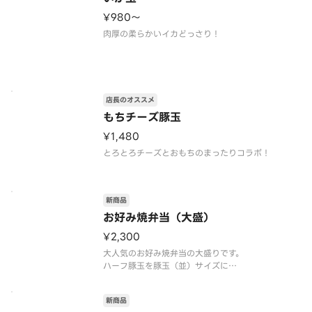
¥980〜
肉厚の柔らかいイカどっさり！
店長のオススメ
もちチーズ豚玉
¥1,480
とろとろチーズとおもちのまったりコラボ！
新商品
お好み焼弁当（大盛）
¥2,300
大人気のお好み焼弁当の大盛りです。
ハーフ豚玉を豚玉（並）サイズに
きん太の焼そばを、きん太の焼そば（大）サイズに
新商品