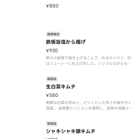
¥880
期間限定
鉄板旨塩から揚げ
¥930
熱々の鉄板で焼き上げることで、外はカリカリ、中
はジューシーに仕上げました。シンプルながらも奥
深い旨塩味が食欲をそそります。
新商品
生白菜キムチ
¥580
新鮮な白菜の甘みと、ピリッとした辛さが後を引く
逸品。 自家製ヤンニョンを使用し、旨味が凝縮され
ています。
新商品
シャキシャキ豚キムチ