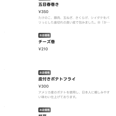
五目春巻き
¥350
たけのこ、豚肉、玉ねぎ、きくらげ、シイタケをパ
リっとした歯切れの良い皮で包みました。※「から
し」は付属しておりません。恐れ入りますが、予め
ご了承ください。
お店価格
チーズ巻
¥210
お店価格
皮付きポテトフライ
¥300
アメリカ産のポテトを使用し、日本人に親しみやす
い味わい仕上げております。
お店価格