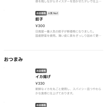
感を残しながらオイスターを効かせたタレで仕上げ
てます。
お店価格
人気 No1
餃子
¥300
日高屋一番人気の餃子が新価格になりました。
国産野菜を使用。薄い皮に具をぎっしり詰めて更に
美味しくなりました。
おつまみ
お店価格
イカ揚げ
¥330
新鮮なイカを丸ごと使用し、スパイシー且つやわら
かな食感に仕上げております。
お店価格