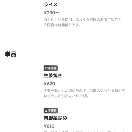
ライス
¥230〜
コシヒカリを使用。ふっくら甘味のあるご飯です。
※画像は普通盛りです。
単品
お店価格
生姜焼き
¥620
生姜を効かせた濃いめのタレに脂ののった豚肉と玉
ねぎの甘さ引き立たせた1品
お店価格
肉野菜炒め
¥610