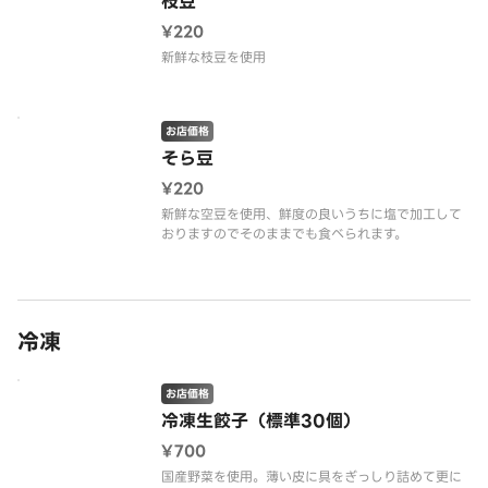
枝豆
¥220
新鮮な枝豆を使用
お店価格
そら豆
¥220
新鮮な空豆を使用、鮮度の良いうちに塩で加工して
おりますのでそのままでも食べられます。
冷凍
お店価格
冷凍生餃子（標準30個）
¥700
国産野菜を使用。薄い皮に具をぎっしり詰めて更に