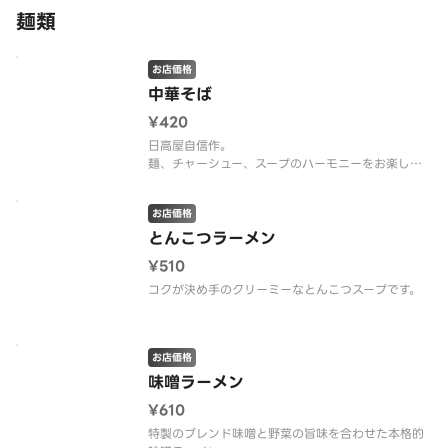
麺類
お店価格
中華そば
¥420
日高屋自信作。
麺、チャーシュー、スープのハーモニーをお楽しみ
ください。
お店価格
とんこつラーメン
¥510
コクが決め手のクリーミーなとんこつスープです。
お店価格
味噌ラーメン
¥610
特製のブレンド味噌と野菜の旨味を合わせた本格的