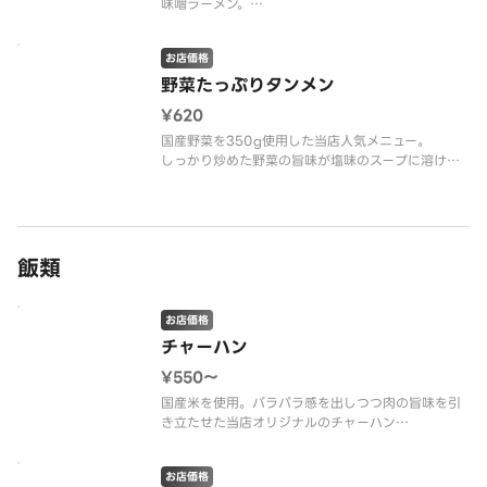
味噌ラーメン。
もやしのシャキシャキ感とマイルドな味噌の味をお
楽しみください。
お店価格
野菜たっぷりタンメン
¥620
国産野菜を350g使用した当店人気メニュー。
しっかり炒めた野菜の旨味が塩味のスープに溶け込
んで美味しく仕上げております。
飯類
お店価格
チャーハン
¥550〜
国産米を使用。パラパラ感を出しつつ肉の旨味を引
き立たせた当店オリジナルのチャーハン
※画像は普通盛りです。
お店価格