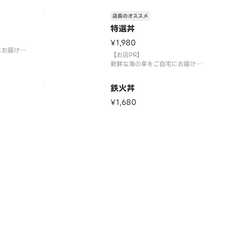
店長のオススメ
特選丼
¥1,980
にお届け致
【お店PR】
新鮮な海の幸をご自宅にお届け致
します！
鉄火丼
¥1,680