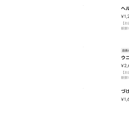
ヘ
¥1,
【お
新鮮
しま
店長
ウ
¥2,
【お
新鮮
しま
づ
¥1,