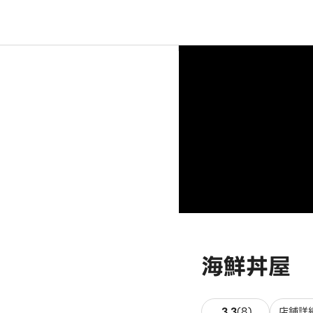
海鮮丼屋
8件のレビュ
3.3
(
8
)
店舗詳