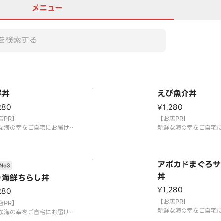
メニュー
鮮丼
えび魚介丼
280
¥1,280
店PR】
【お店PR】
な海の幸をご自宅にお届け致
新鮮な海の幸をご自宅
す！
します！
アボカドまぐろサ
No3
丼
り海鮮ちらし丼
¥1,280
280
【お店PR】
店PR】
新鮮な海の幸をご自宅
な海の幸をご自宅にお届け致
します！
す！