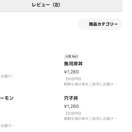
レビュー（8）
商品カテゴリー
人気 No1
魚河岸丼
¥1,280
にお届け致
【お店PR】
新鮮な海の幸をご自宅にお届け致
します！
ーモン
穴子丼
¥1,280
【お店PR】
新鮮な海の幸をご自宅にお届け致
します！
にお届け致