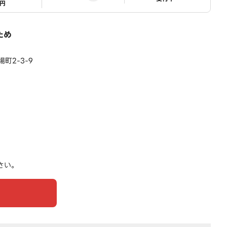
1円
ため
町2-3-9
さい。