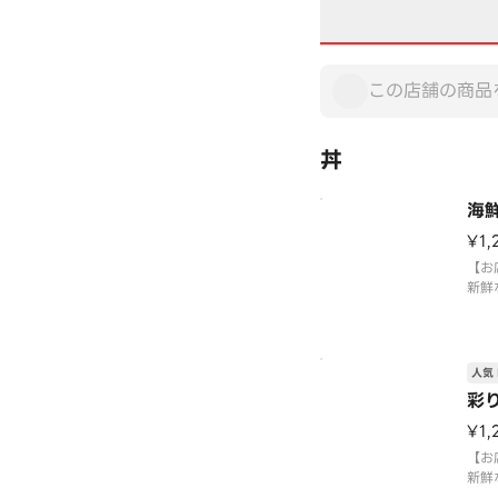
丼
海
¥1,
【お
新鮮
しま
人気 
彩
¥1,
【お
新鮮
しま