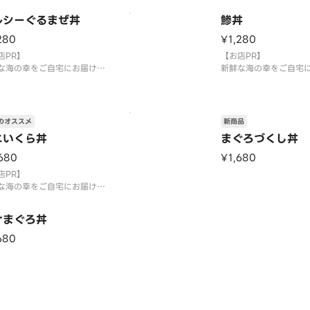
ルシーぐるまぜ丼
鯵丼
280
¥1,280
店PR】
【お店PR】
な海の幸をご自宅にお届け致
新鮮な海の幸をご自宅
す！
します！
のオススメ
新商品
ニいくら丼
まぐろづくし丼
680
¥1,680
店PR】
な海の幸をご自宅にお届け致
す！
けまぐろ丼
680