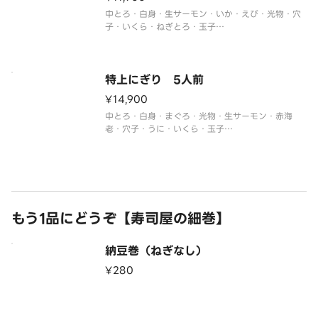
中とろ・白身・生サーモン・いか・えび・光物・穴
子・いくら・ねぎとろ・玉子
※季節や仕入れ状況によりネタが変更になる場合が
ございます。
特上にぎり 5人前
¥14,900
中とろ・白身・まぐろ・光物・生サーモン・赤海
老・穴子・うに・いくら・玉子
※季節や仕入れ状況によりネタが変更になる場合が
ございます。
もう1品にどうぞ【寿司屋の細巻】
納豆巻（ねぎなし）
¥280