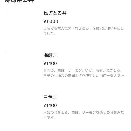
寿司屋の丼
ねぎとろ丼
¥1,000
当店でも大人気の「ねぎとろ」を贅沢に使い丼にし
ました。
海鮮丼
¥1,100
まぐろ、白身、サーモン、いか、海老、ねぎとろ、
玉子の七種類の寿司ネタを使用した当店一番人気の
丼です。
三色丼
¥1,100
人気のねぎとろ、白身、サーモンを楽しめる贅沢な
丼です。