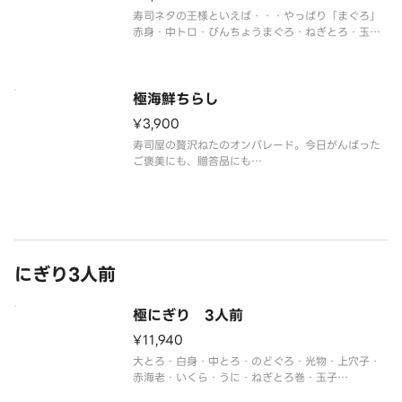
寿司ネタの王様といえば・・・やっぱり「まぐろ」
赤身・中トロ・びんちょうまぐろ・ねぎとろ・玉子
焼き
※仕入状況により内容が一部変更になる場合がござ
います。予めご了承ください。
極海鮮ちらし
¥3,900
寿司屋の贅沢ねたのオンパレード。今日がんばった
ご褒美にも、贈答品にも
中トロ・うに・いくら・白身・赤身・上白身・サー
モン・数の子・赤海老・小肌・ねぎとろ・玉子焼き
※仕入状況により内容が一部変更になる場合がござ
います。予めご了承ください。
にぎり3人前
極にぎり 3人前
¥11,940
大とろ・白身・中とろ・のどぐろ・光物・上穴子・
赤海老・いくら・うに・ねぎとろ巻・玉子
※季節や仕入れ状況によりネタが変更になる場合が