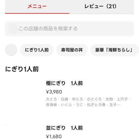
メニュー
レビュー（21）
にぎり1人前
寿司屋の丼
豪華「海鮮ちらし」
にぎり1人前
極にぎり 1人前
¥3,980
大とろ・白身・中とろ・のどぐろ・光物・上穴子・
赤海老・いくら・うに・ねぎとろ巻・玉子
※季節や仕入れ状況によりネタが変更になる場合が
ございます。
並にぎり 1人前
¥1,680