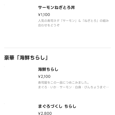
サーモンねぎとろ丼
¥1,100
人気の寿司ネタ「サーモン」＆「ねぎとろ」の組み
合わせをどうぞ
豪華「海鮮ちらし」
海鮮ちらし
¥2,100
寿司屋をこの一品につめこみました。
まぐろ・いか・サーモン・白身・びんちょうまぐ
ろ・小肌・穴子・ねぎとろ・玉子焼き
※仕入状況により内容が一部変更になる場合がござ
います。予めご了承ください。
まぐろづくし ちらし
¥2,800