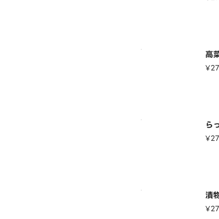
高
¥2
ら
¥2
漬
¥2