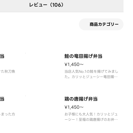
レビュー（106）
商品カテゴリー
当
鮭の竜田揚げ弁当
¥1,450〜
けた秋刀魚
当店人気No.1の鮭を揚げてみまし
た。カリッとジューシー竜田揚げ
は、日によ
の完成です。おつまみにもなる一
す。
品です。
※付け合わせのおかずは、日によ
当
って変わる事があります。
鶏の唐揚げ弁当
¥1,450〜
しまった方
お子様にも大人気！カリッとジュ
ーシー！至福の鶏唐揚げのお弁当
ます。鶏
です。
何が入っ
※付け合わせのおかずは、日によ