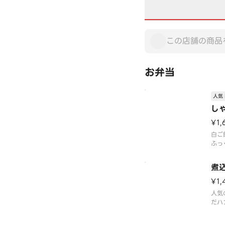
お弁当
人気 
し
¥1,
白ご
ふっ
鮭、
ぜひ
煮
※付
って
¥1,
人気
だハ
※付
って