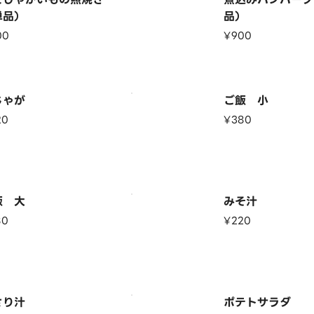
単品）
品）
00
¥900
じゃが
ご飯 小
20
¥380
飯 大
みそ汁
80
¥220
さり汁
ポテトサラダ