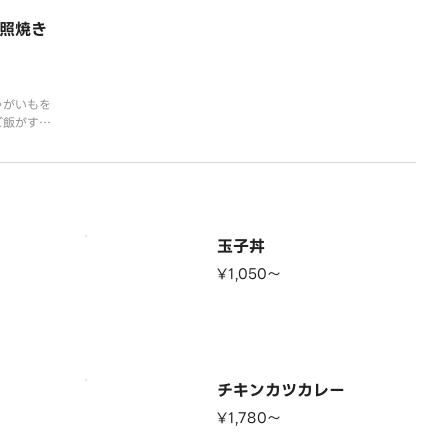
！
って変わる事があります。
は、日によ
照焼き
す。
ゃがいもを
ご飯がすす
は、日によ
す。
玉子丼
¥1,050〜
チキンカツカレー
¥1,780〜