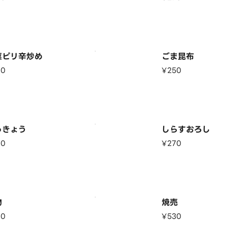
菜ピリ辛炒め
ごま昆布
70
¥250
っきょう
しらすおろし
70
¥270
物
焼売
70
¥530