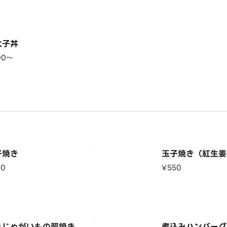
太子丼
00〜
子焼き
玉子焼き（紅生姜
50
¥550
とじゃがいもの照焼き
煮込みハンバーグ