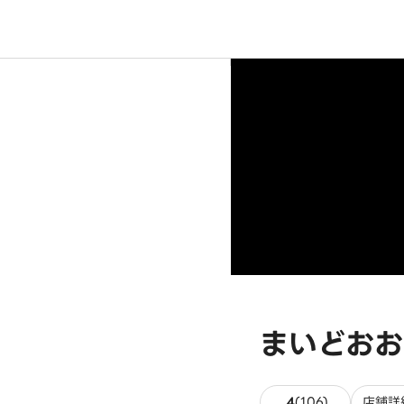
まいどおお
106件のレビ
4
(
106
)
店舗詳