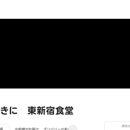
きに 東新宿食堂
最低
ュー
細
出前館がお届け
デリバリーの名店