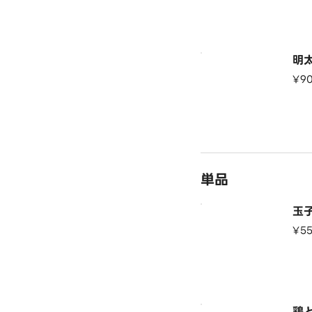
明
¥9
単品
玉
¥5
鶏