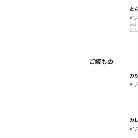
と
¥1,
衣は
じ込
です
※付
って
ご飯もの
カ
¥1,
カ
¥1,