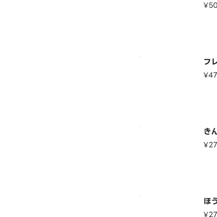
¥5
フ
¥4
き
¥2
ほ
¥2