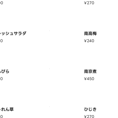
00
¥270
レッシュサラダ
南高梅
70
¥240
んぴら
南京煮
70
¥450
うれん草
ひじき
70
¥270