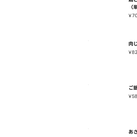
（
¥7
肉
¥8
ご
¥5
あ