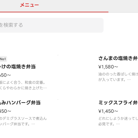
メニュー
さんまの塩焼き弁
No1
ゃけの塩焼き弁当
¥1,580〜
油ののった香ばしく焼
650〜
が入っています。
飯によく合う、和食の定番。
※付け合わせのおかず
くらやわらかに焼き上げた塩
って変わる事がありま
当店人気No.1のお弁当です。
お召し上がりください。
込みハンバーグ弁当
ミックスフライ弁
け合わせのおかずは、日によ
変わる事があります。
450〜
¥1,450〜
のデミグラスソースで煮込ん
どれにしようか迷って
ンバーグ弁当です。
必見です。
け合わせのおかずは、日によ
3品の揚げ物が入ってい
変わる事があります。
の唐揚げ…、あと2品は