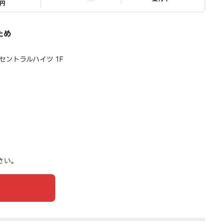
1円
ため
宿セントラルハイツ 1F
さい。