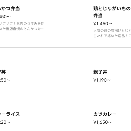
てくるかお楽しみです
んかつ弁当
※付け合わせのおかず
鶏とじゃがいもの
って変わる事がありま
弁当
450〜
¥1,450〜
サクサク！お肉のうまみを閉
めた当店自慢のとんかつ弁当
人気の鶏の唐揚げとじ
。
甘たれで絡めた逸品！
け合わせのおかずは、日によ
みます！
変わる事があります。
※付け合わせのおかず
って変わる事がありま
ツ丼
親子丼
250〜
¥1,190〜
レーライス
カツカレー
220〜
¥1,650〜