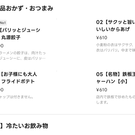
程良い辛さとご好評を
います。
品おかず・おつまみ
器代20円を含みます
※写真はイメージです（
02【サクッと旨
No1
苔はつきません
いしいからあげ
1【パリッとジューシ
】丸源餃子
¥610
小麦粉の衣はサクサク
00
衣はバリバリ。中まで
ラーメンの餃子は、肉汁たっ
んだ、ジューシーなか
ジューシーに、皮はパリッと
す。
スピーな仕上がりとなってい
。
※千切りキャベツ、マ
4【お子様にも大人
05【名物】鉄板
ケチャップは付きませ
】フライドポテト
ャーハン【小】
00
¥610
ャップは付きません。
店内で鉄板で炒めたも
します。
】冷たいお飲み物