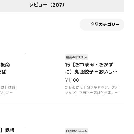
レビュー（207）
商品カテゴリー
店長のオススメ
看板商
15【おつまみ・おかず
そば
に】丸源餃子＋おいしい
からあげコンビ
¥1,100
そば」は旨
からあげに千切りキャベツ、ケチ
とに1杯1
ャップ、マヨネーズは付きませ
柔らかく仕
ん。
のラーメン
※写真はイメージです
容器代2
腹】鉄板
店長のオススメ