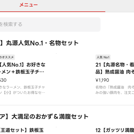
メニュー
】丸源人気No.1・名物セット
のオススメ
人気 No1
【人気No.1】お好きな
21【丸源名物・
ーメン＋鉄板玉子チャ
品】熟成醤油 肉
ハン【小】セット
530
¥1,190
きなラーメン、鉄板玉子チャ
名物の「熟成醤油 肉
ン【小】がついたお得なセッ
みの強い豚肉を、注文ご
す。プラス150円で鉄板玉子
杯手鍋調理で炊き込み
ーハン【中】への変更が可能
上げる絶品醤油スープ
。
です
真はイメージです
ア】大満足のおかず＆満腹セット
※写真はイメージです（
0円を含みます）
1【王道セット】鉄板玉
12【ガッツリ満