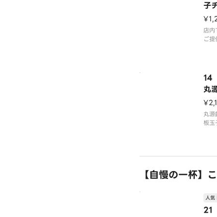
子
源
¥1,
店内
ご提
1
丸
ク
¥2,
丸源
板玉
ドポ
す。
ンを
ケチ
唐揚
【自慢の一杯】こ
人気 
2