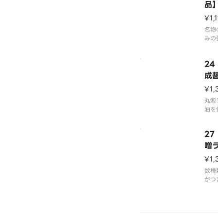
品
¥1,
名物
みの
杯手
上げ
2
です
成醤
※写
¥1,
0円
丸源
油を
中に
成醤
2
熟成
ー油
噌
です
¥1,
※写
数種
0円
がつ
ば同
アツ
なス
ぴっ