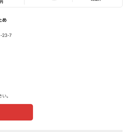
1円
ため
23-7
さい。