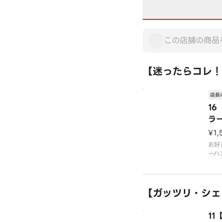
【迷ったらコレ！
店長
16
ラ
ー
¥1,
お好
ーハ
トで
チャ
です
※写
【ガッツリ・シェ
1