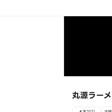
丸源ラーメ
207件の
4.3
(
207
)
店舗