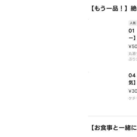
す。
【もう一品！】絶
※容
人気 
※海
0
ー
¥5
丸源
ぷり
クリ
ます
0
気
¥3
ケチ
【お食事と一緒に