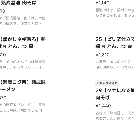
】熟成醤油 肉そば
¥1,140
醤油の味や、鶏ガラの
190
かり感じられる、あっ
の「熟成醤油 肉そば」は旨
コク深く飽きのこない
強い豚肉を、注文ごとに1杯1
す。老若男女問わず幅
鍋調理で炊き込み柔らかく仕
ご注文いただいている
る絶品醤油スープのラーメン
4【焦がしネギ香る】熟
25【ピリ辛仕立
※写真はイメージです
油 とんこつ 黒
醤油 とんこつ 赤
（容器代20円を含みま
真はイメージです（容器代2
310
¥1,310
を含みます）
ラーメンのとんこつは熟成醤
丸源ラーメンのとんこ
使用し、あっさりとした味の
油を使用し、あっさり
旨みやコクを感じられる「熟
中に旨みやコクを感じ
油とんこつ」です。「黒」は
成醤油とんこつ」です
7【濃厚コク旨】熟成味
店長のオススメ
醤油とんこつに焦がしねぎマ
熟成醤油とんこつに旨
が入ったやみつきになる1品
ラーメン
効いた、辛さだけでな
29【クセになる
。
しめる1品です。
肉そば
370
真はイメージです（容器代2
類の味噌をブレンドし、旨味
※写真はイメージです（
¥1,440
を含みます）
まった熟成味噌がえしを肉そ
0円を含みます）
名物の「熟成醤油 肉
様1杯1杯手鍋で仕上げるアツ
味をプラス。唐辛子の
で濃厚な味わいの一杯。濃厚
の香りが食欲をそそり
ープに負けない極太麺が相性
だけでなくうま味もた
たりで食べ応えのある1杯で