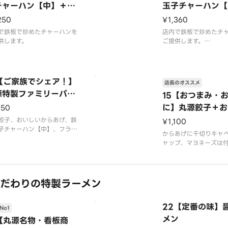
チャーハン【中】＋丸
玉子チャーハン【
餃子
からあげ
250
¥1,360
で鉄板で炒めたチャーハンを
店内で鉄板で炒めたチ
供します。
ご提供します。
ケチャップは付きませ
唐揚げは4個入りです。
4【ご家族でシェア！】
店長のオススメ
源特製ファミリーパッ
15【おつまみ・
に】丸源餃子＋お
150
からあげコンビ
餃子、おいしいからあげ、鉄
¥1,100
子チャーハン【中】、フライ
からあげに千切りキャ
テトがついたお得なセットで
ャップ、マヨネーズは
店内で鉄板で炒めたチャーハ
ん。
ご提供します。
※写真はイメージです
ャップは付きません。
げは4個入りです。
だわりの特製ラーメン
22【定番の味】
No1
メン
1【丸源名物・看板商