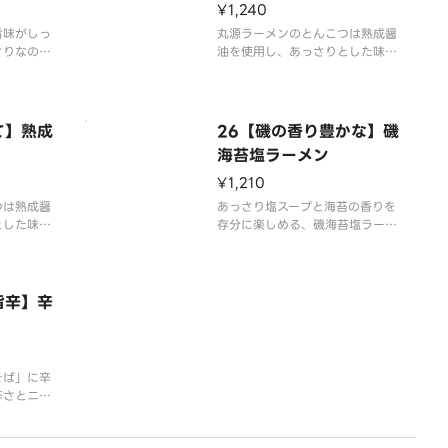
¥1,240
旨味がしっ
丸源ラーメンのとんこつは熟成醤
さりなのに
油を使用し、あっさりとした味の
ラーメンで
中に旨みやコクを感じられる「熟
広い年代に
成醤油とんこつ」です。基本の
商品です。
「白」は炒り胡麻で仕上げたあっ
さりとした味の中に旨みやコクを
て】熟成
26【磯の香り豊かな】磯
感じられる1品です。
海苔塩ラーメン
す）
※写真はイメージです（容器代2
¥1,210
0円を含みます）
つは熟成醤
あっさり塩スープと海苔の香りを
とした味の
存分に楽しめる、磯海苔塩ラーメ
られる「熟
ン。さっぱりとした味わいの中
。「赤」は
に、塩の深い旨さを味わえます。
味唐辛子が
く旨味も楽
※写真はイメージです（容器代2
旨辛】辛
0円を含みます）
容器代2
そば」に辛
辛さとニラ
ます。辛み
っぷりで、