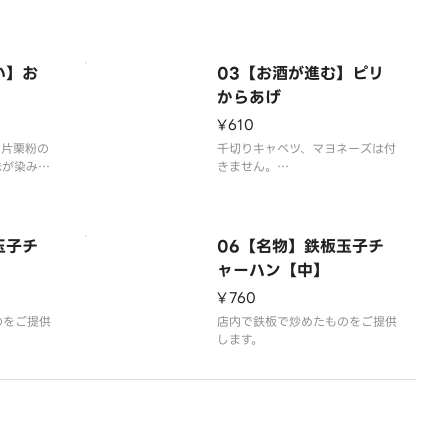
いただいて
容器代2
い】お
03【お酒が進む】ピリ
からあげ
¥610
、片栗粉の
千切りキャベツ、マヨネーズは付
味が染み込
きません。
らあげで
唐揚げは4個入りです。
ヨネーズ、
玉子チ
06【名物】鉄板玉子チ
ん
ャーハン【中】
¥760
のをご提供
店内で鉄板で炒めたものをご提供
します。