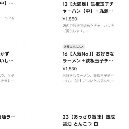
中】＋
13【大満足】鉄板玉子チ
ャーハン【中】＋丸源餃
子＋おいしいからあげ
ャーハンを
¥1,850
店内で鉄板で炒めたチャーハンを
ん。
ご提供します。
唐揚げは4個入りです。
店長のオススメ
おかず
16【人気No.1】お好きな
いしい
ラーメン＋鉄板玉子チャ
ーハン【小】セット
¥1,530
ベツ、ケチ
お好きなラーメン、鉄板玉子チャ
付きませ
ーハン【小】がついたお得なセッ
トです。プラス150円で鉄板玉子
チャーハン【中】への変更が可能
です。
※写真はイメージです
醤油ラー
23【あっさり旨味】熟成
醤油 とんこつ 白