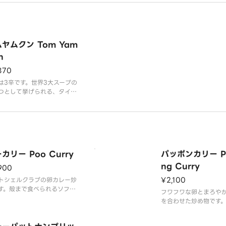
った味付けで、さっぱりとお
上がりいただけます。
ヤムクン Tom Yam
n
870
は3辛です。世界3大スープの
つとして挙げられる、タイの
なスープです。辛さと酸味・
が絡み合った絶妙な味わいで
バンハオのトムヤククンは牛
ども使用し、まろやかな味わ
仕上げております。是非一度
しください。
カリー Poo Curry
パッポンカリー Pa
ng Curry
900
¥2,100
トシェルクラブの卵カレー炒
す。殻まで食べられるソフト
フワフワな卵とまろや
ルクラブを使った炒め物で
を合わせた炒め物です
フワフな卵とまるやかなカレ
ャキとしたセロリやパ
風味が、食欲をそそる一品で
お野菜も入っています