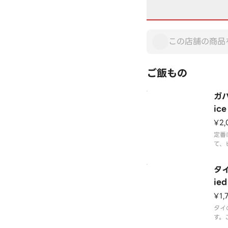
ご飯もの
ガパ
ice
¥2,
定番
て、
ンバ
と一
タイ
け、
自慢
ied
級タ
¥1,
を使
タイ
す。
ルデ