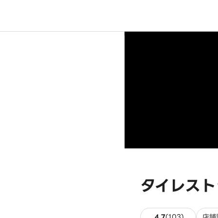
タイレストラ
103件の
4.7
(
103
)
店舗