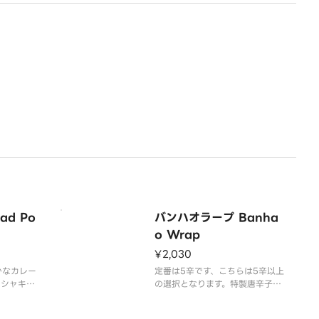
d Po
バンハオラープ Banha
o Wrap
¥2,030
かなカレー
定番は5辛です、こちらは5辛以上
。シャキシ
の選択となります。特製唐辛子を
プリカ等の
使った、挽肉の激辛香草和えで
。海老と鳥
す。本場タイの、あとを引く辛さ