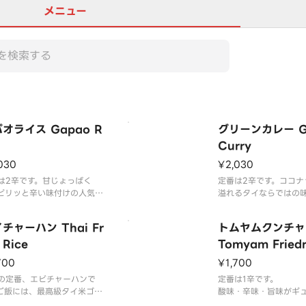
メニュー
オライス Gapao R
グリーンカレー G
Curry
030
¥2,030
は2辛です。甘じょっぱく
定番は2辛です。ココナ
ピリッと辛い味付けの人気ナ
溢れるタイならではの
ーワンメニューです。バジル
る定番カレーです。具
緒に炒めた挽肉をご飯にか
応えのあるメニューで
チャーハン Thai Fr
トムヤムクンチャ
その上に目玉焼きを乗っけた
は、最高級タイ米ゴー
の一品です。ご飯には、最高
 Rice
ニックスを使用してお
Tomyam Friedr
イ米ゴールデンフェニックス
700
¥1,700
用しております。
の定番、エビチャーハンで
定番は1辛です。
ご飯には、最高級タイ米ゴー
酸味・辛味・旨味がギ
ンフェニックスを使用してお
った、トムヤムクンを