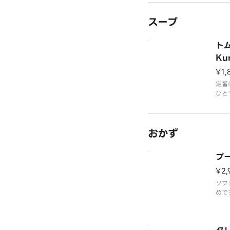
わさ
召し
スープ
トム
Ku
¥1,
定番
ひと
有名
旨味
す。
おかず
乳な
いに
お試
プー
¥2,
ソフ
めで
シェ
す。
ーの
す。