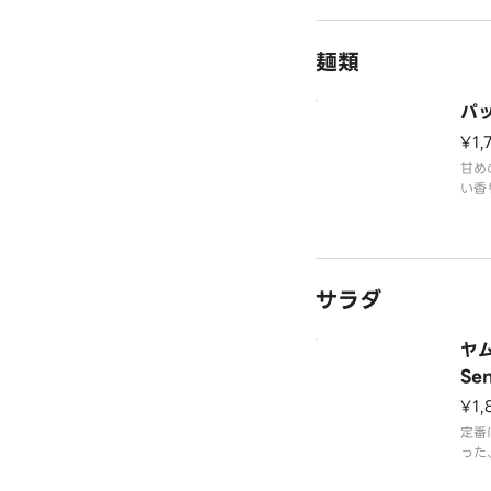
りま
麺類
パッ
¥1,
甘め
い香
きそ
っぱ
米麺
サラダ
ヤム
Se
¥1,
定番
った
み・