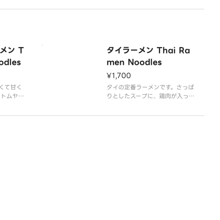
らなくな
になってま
タイ米ゴー
使用してお
メン T
タイラーメン Thai Ra
dles
men Noodles
¥1,700
くて甘く
タイの定番ラーメンです。さっぱ
、トムヤム
りとしたスープに、鶏肉が入った
です。麺が
ラーメンです。米麺を使用してお
がまろやか
ります。麺とスープは別にしてお
用しており
届けいたしますので、麺が伸びる
にしてお届
ことはありません。安心してご利
が伸びるこ
用ください。
してご利用