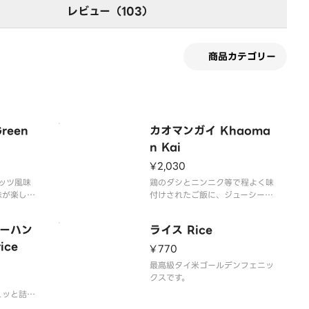
レビュー（103）
商品カテゴリー
reen
カオマンガイ Khaoma
n Kai
¥2,030
ッツ風味
鶏のダシとニンニク等で程よく味
味が楽しめ
付けされたご飯に、ジューシーな
沢山で食べ
茹で鶏を乗せたご飯です。特製の
す。ご飯に
タレをかけてお召し上がりくださ
ーハン
ライス Rice
ルデンフェ
い。ご飯には、最高級タイ米ゴー
ります。
ice
ルデンフェニックスを使用してお
¥770
ります。
最高級タイ米ゴールデンフェニッ
クスです。
ュッと詰ま
使ったチャ