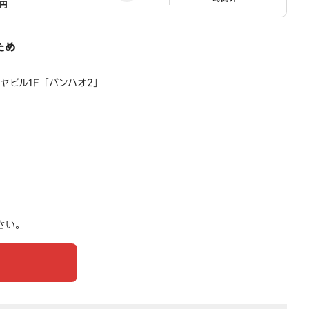
1円
ため
ミヤビル1F「バンハオ2」
さい。