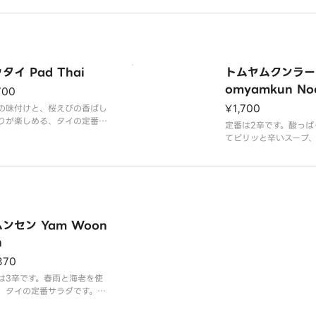
す。
ーハンです。箸が止ま
る、クセになる味付け
す。ご飯には、最高級
ルデンフェニックスを
ります。
タイ Pad Thai
トムヤムクンラー
omyamkun Noo
700
¥1,700
の味付けと、桜えびの香ばし
りが楽しめる、タイの定番焼
定番は2辛です。酸っぱ
ばです。レモンを絞って、さ
てピリッと辛いスープ
りとお召し上がりください。
クンを使ったラーメン
を使用しております。
入っているので、辛さ
に感じます。米麺を使
ます。麺とスープは別
けいたしますので、麺
とはありません。安心
ンセン Yam Woon
ください。
n
870
は3辛です。春雨と海老を使
、タイの定番サラダです。甘
辛味・酸味がバランスよく合