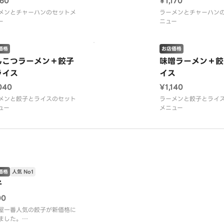
160
¥1,170
メンとチャーハンのセットメ
ラーメンとチャーハン
ー
ニュー
価格
お店価格
んこつラーメン＋餃子
味噌ラーメン＋餃
ライス
イス
040
¥1,140
メンと餃子とライスのセット
ラーメンと餃子とライ
ュー
メニュー
価格
人気 No1
子
00
屋一番人気の餃子が新価格に
ました。