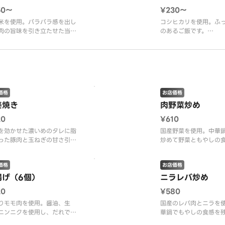
50〜
¥230〜
米を使用。パラパラ感を出し
コシヒカリを使用。ふ
肉の旨味を引き立たせた当店
のあるご飯です。
ジナルのチャーハン
※画像は普通盛りです
像は普通盛りです。
価格
お店価格
姜焼き
肉野菜炒め
20
¥610
を効かせた濃いめのタレに脂
国産野菜を使用。中華
った豚肉と玉ねぎの甘さ引き
炒めて野菜ともやしの
せた1品
仕上げております。
価格
お店価格
揚げ（6個）
ニラレバ炒め
20
¥580
りモモ肉を使用。醤油、生
国産のレバ肉とニラを
ニンニクを使用し、だれでも
華鍋でもやしの食感を
やすい味付けに仕上げており
オイスターを効かせた