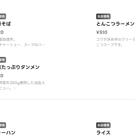
価格
お店価格
華そば
とんこつラーメン
20
¥510
屋自信作。
コクが決め手のクリー
チャーシュー、スープのハー
こつスープです。
ーをお楽しみください。
価格
菜たっぷりタンメン
20
野菜を350g使用した当店人
ニュー。
かり炒めた野菜の旨味が塩味
ープに溶け込んで美味しく仕
ております。
価格
お店価格
ャーハン
ライス