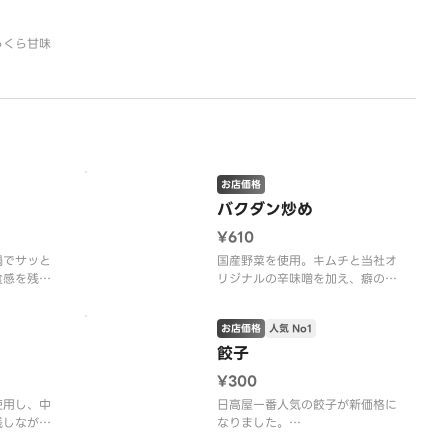
っくら甘味
。
お店価格
バクダン炒め
¥610
鍋でサッと
国産野菜を使用。キムチと当社オ
食感を残し
リジナルの辛味噌を加え、癖のあ
る辛さに仕上げております。
お店価格
人気 No1
餃子
¥300
使用し、中
日高屋一番人気の餃子が新価格に
残しながら
なりました。
タレで仕上
国産野菜を使用。薄い皮に具をぎ