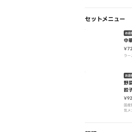
国産
っし
した
セットメニュー
お店
中
¥7
ラー
お店
野
餃
¥9
国産
気メ
ンと
のセ