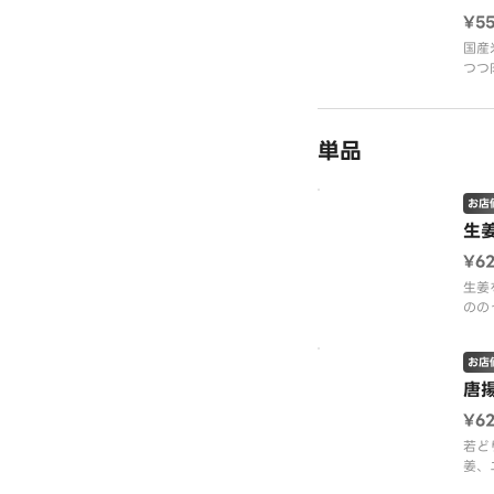
¥5
国産
つつ
オリ
※画
単品
お店
生
¥6
生姜
のの
立た
お店
唐
¥6
若ど
姜、
食べ