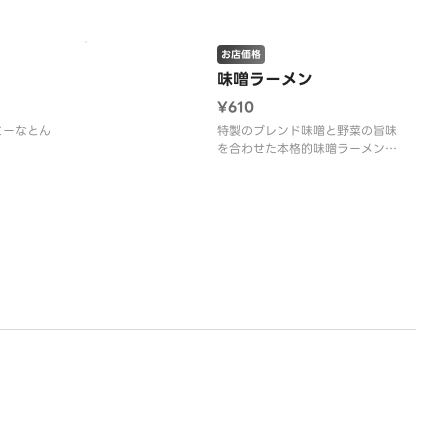
お店価格
味噌ラーメン
¥610
ミーなとん
特製のブレンド味噌と野菜の旨味
を合わせた本格的味噌ラーメン。
もやしのシャキシャキ感とマイル
ドな味噌の味をお楽しみくださ
い。