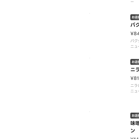
ー
お店
バ
¥8
バク
ニュ
お店
ニ
¥8
ニラ
ニュ
お店
味
ン