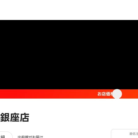
お店価格
銀座店
最低
ュー
詳細
出前館がお届け