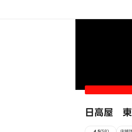
日高屋 東
58件のレビ
4.5
(
58
)
店舗