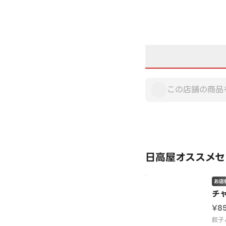
日高屋オススメセ
お店
チ
¥8
餃子