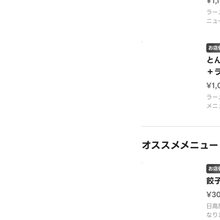
¥1,
ラー
ニュ
お店
と
＋
¥1,
ラー
メニ
オススメメニュー
お店
餃
¥3
日高
なり