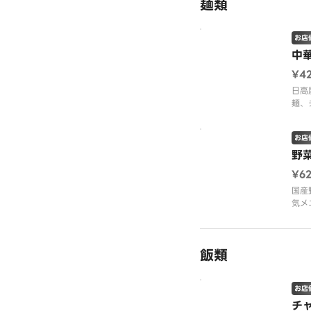
麺類
お店
中
¥4
日高
麺、
モニ
お店
野
¥6
国産
気メ
しっ
のス
上げ
飯類
お店
チ