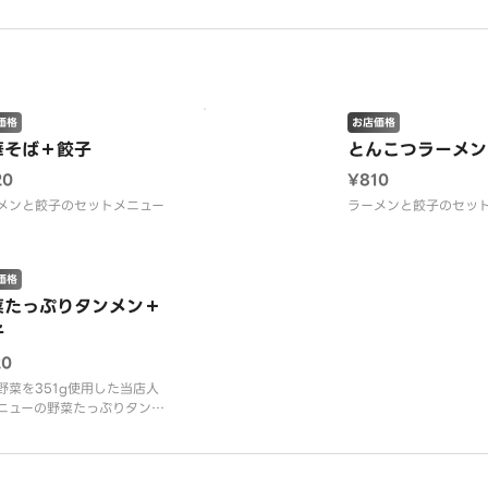
野菜を使用。薄い皮に具をぎ
り詰めて更に美味しくなりま
。
価格
お店価格
華そば＋餃子
とんこつラーメン
20
¥810
メンと餃子のセットメニュー
ラーメンと餃子のセッ
価格
菜たっぷりタンメン＋
子
20
野菜を351g使用した当店人
ニューの野菜たっぷりタンメ
、国産野菜を使用した焼餃子
ット