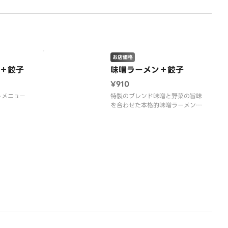
お店価格
＋餃子
味噌ラーメン＋餃子
¥910
トメニュー
特製のブレンド味噌と野菜の旨味
を合わせた本格的味噌ラーメン
と、国産野菜を使用した焼餃子の
セット