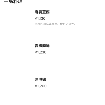
一品料理
麻婆豆腐
¥1,130
本格四川麻婆豆腐。痺れる辛さ。
青椒肉絲
¥1,230
油淋鶏
¥1,200