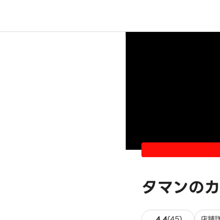
タマンのカ
45件のレビ
4.4
(
45
)
店舗