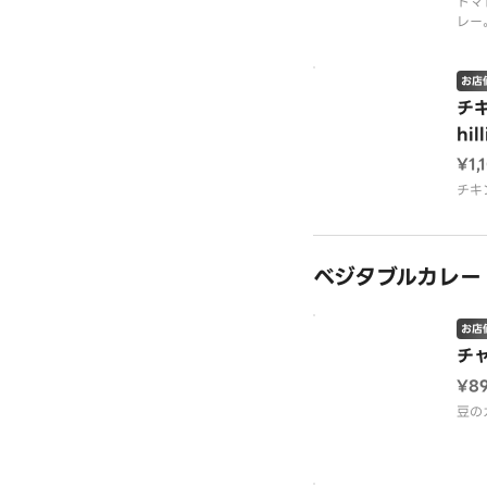
トマ
レー
お店
チキ
hill
¥1,
チキ
ベジタブルカレー Ve
お店
チャ
¥8
豆の