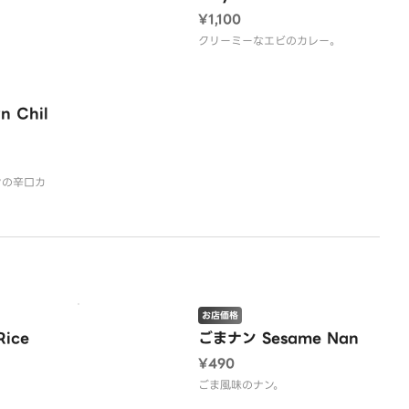
¥1,100
。
クリーミーなエビのカレー。
 Chil
ンの辛口カ
お店価格
Rice
ごまナン Sesame Nan
¥490
。
ごま風味のナン。