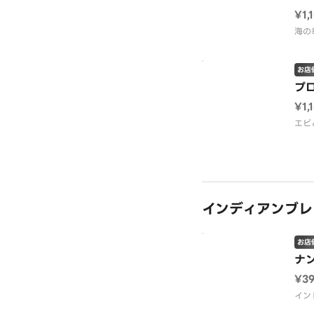
¥1,
海の
お店
プロ
¥1,
エビ
インディアンブレッド
お店
ナン
¥3
イン