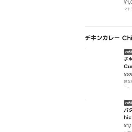
¥1,
マト
チキンカレー Chic
お店
チキ
Cu
¥8
骨な
ー。
お店
バタ
hic
¥1,