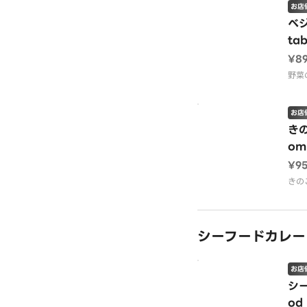
お店
ベジ
tab
¥8
野菜
お店
きの
om
¥9
きの
シーフードカレー S
お店
シー
od