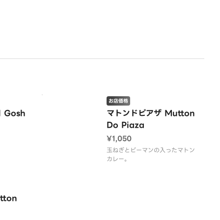
ンで他のナンに変更できます。
お店価格
 Gosh
マトンドピアザ Mutton
Do Piaza
¥1,050
玉ねぎとピーマンの入ったマトン
カレー。
ton