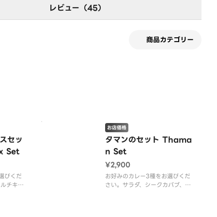
レビュー（45）
商品カテゴリー
す
お店価格
スセッ
タマンのセット Thama
x Set
n Set
¥2,900
選びくだ
お好みのカレー3種をお選びくだ
ールチキ
さい。サラダ、シークカバブ、マ
ライカバ
ライカバブ、シュリンプティッ
ナン付き。
カ、フィッシュティッカ、サフラ
ンに変更で
ンライス＆ナン付き。※オプショ