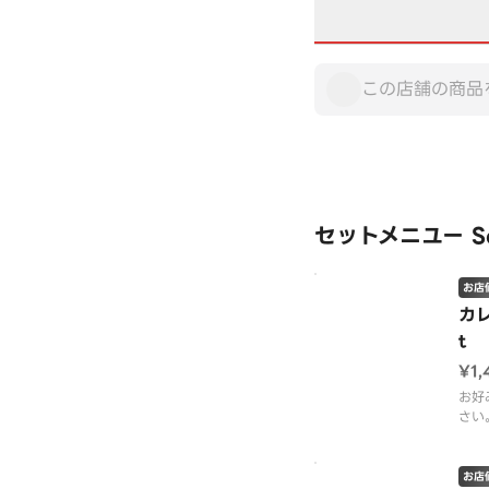
セットメニユー Se
お店
カレ
t
¥1,
お好
さい
ナン
ンに
お店