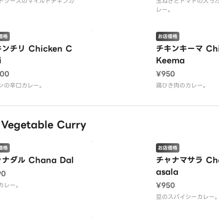
トソースのマイルドチキンカ
玉ねぎとトマトの入っ
。
レー。
価格
お店価格
ンチリ Chicken C
チキンキーマ Chi
i
Keema
100
¥950
ンの辛口カレー。
鶏ひき肉のカレー。
getable Curry
価格
お店価格
ナダル Chana Dal
チャナマサラ Ch
asala
90
¥950
カレー。
豆のスパイシーカレー