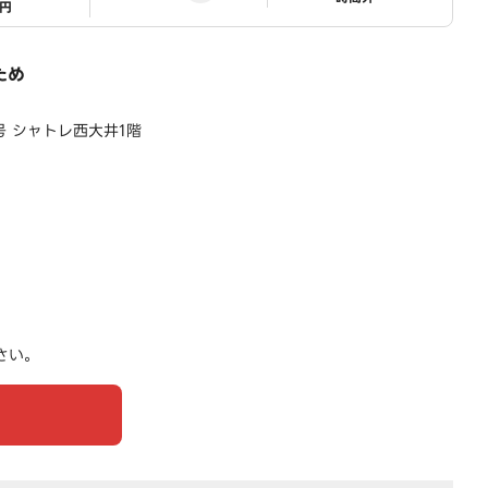
1円
ため
号 シャトレ西大井1階
さい。