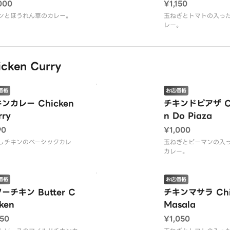
000
¥1,150
ンとほうれん草のカレー。
玉ねぎとトマトの入っ
レー。
ken Curry
価格
お店価格
ンカレー Chicken
チキンドピアザ Ch
rry
n Do Piaza
90
¥1,000
しチキンのベーシックカレ
玉ねぎとピーマンの入
カレー。
価格
お店価格
ーチキン Butter C
チキンマサラ Chi
ken
Masala
150
¥1,050