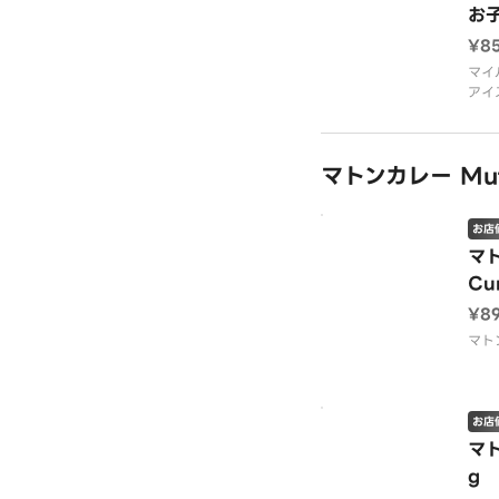
お子
¥8
マイ
アイ
ンで
マトンカレー Mutt
お店
マト
Cu
¥8
マト
お店
マト
g