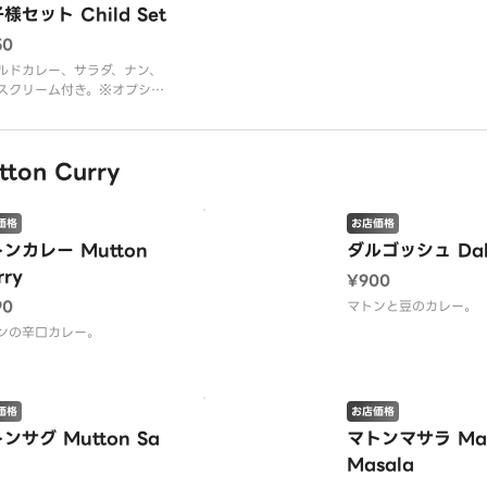
きます。
様セット Child Set
50
ルドカレー、サラダ、ナン、
スクリーム付き。※オプショ
他のナンに変更できます。
on Curry
価格
お店価格
ンカレー Mutton
ダルゴッシュ Dal
rry
¥900
90
マトンと豆のカレー。
ンの辛口カレー。
価格
お店価格
ンサグ Mutton Sa
マトンマサラ Mat
Masala