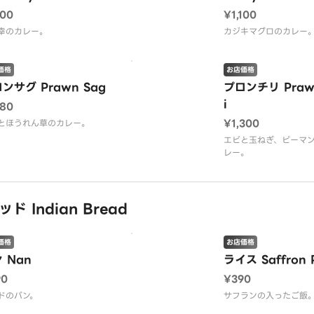
100
¥1,100
幸のカレー。
カジキマグロのカレー
価格
お店価格
ンサグ Prawn Sag
プロンチリ Prawn
i
180
¥1,300
とほうれん草のカレー。
エビと玉ねぎ、ピーマ
レー。
 Indian Bread
価格
お店価格
 Nan
ライス Saffron 
90
¥390
ドのパン。
サフランの入ったご飯