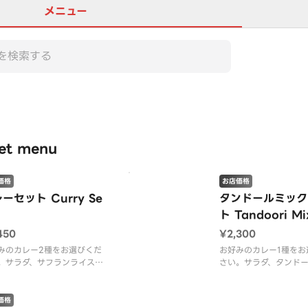
メニュー
この店舗は全商品お店価格で
t menu
価格
お店価格
ーセット Curry Se
タンドールミック
ト Tandoori Mi
450
¥2,300
みのカレー2種をお選びくだ
お好みのカレー1種をお
。サラダ、サフランライス＆
さい。サラダ、タンド
付き。※オプションで他のナ
ン、シークカバブ、マ
変更できます。
ブ、サフランライス＆
※オプションで他のナ
価格