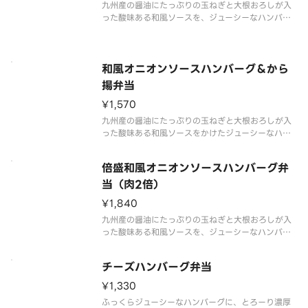
九州産の醤油にたっぷりの玉ねぎと大根おろしが入
った酸味ある和風ソースを、ジューシーなハンバー
グにかけました。さっぱりとした美味しさをお楽し
みください。※商品内容、容器が異なる場合が御座
います。
和風オニオンソースハンバーグ＆から
揚弁当
¥1,570
九州産の醤油にたっぷりの玉ねぎと大根おろしが入
った酸味ある和風ソースをかけたジューシーなハン
バーグに、から揚3個をプラスしたボリューム満点な
一品です。※商品内容、容器が異なる場合が御座い
倍盛和風オニオンソースハンバーグ弁
ます。
当（肉2倍）
¥1,840
九州産の醤油にたっぷりの玉ねぎと大根おろしが入
った酸味ある和風ソースを、ジューシーなハンバー
グにかけました。たっぷりと和風オニオンソースハ
ンバーグを楽しみたい方には、倍盛がおすすめで
チーズハンバーグ弁当
す。※肉2倍（和風オニオンソースハンバーグ弁当対
比）※商品内容、容器が異なる場
¥1,330
ふっくらジューシーなハンバーグに、とろーり濃厚