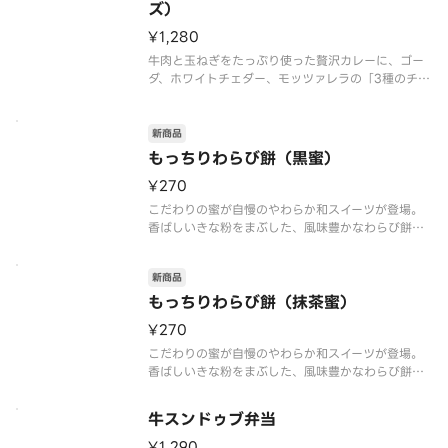
ズ）
¥1,280
牛肉と玉ねぎをたっぷり使った贅沢カレーに、ゴー
ダ、ホワイトチェダー、モッツァレラの「3種のチー
ズ」をトッピングしました。6種のスパイスと肉や野
菜の旨味が溶け込んだ、スパイシーでコク旨な味わ
いが特長です。ローストオニオンペーストと、隠し
新商品
味にチーズや北海道産生クリ
もっちりわらび餅（黒蜜）
¥270
こだわりの蜜が自慢のやわらか和スイーツが登場。
香ばしいきな粉をまぶした、風味豊かなわらび餅で
す。コクのある甘さが特長の沖縄産黒糖を使用し
た“黒蜜”をかけてお楽しみください。※商品内容、
新商品
容器が異なる場合が御座います。
もっちりわらび餅（抹茶蜜）
¥270
こだわりの蜜が自慢のやわらか和スイーツが登場。
香ばしいきな粉をまぶした、風味豊かなわらび餅で
す。苦味と甘味のバランスの取れた宇治抹茶を使用
した“抹茶蜜”をかけてお楽しみください。※商品内
牛スンドゥブ弁当
容、容器が異なる場合が御座います。
¥1,290