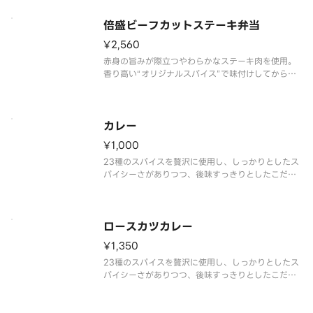
はんが進む一品です。※商品内容、容器が異なる場
合が御座います。
倍盛ビーフカットステーキ弁当
¥2,560
赤身の旨みが際立つやわらかなステーキ肉を使用。
香り高い“オリジナルスパイス”で味付けしてから焼
くことで、肉本来の旨みを引き立てています。あっ
さりとした特製ステーキソースをかけて味わう、ご
はんが進む一品です。お肉をたっぷり味わいたい方
には、倍盛がおすすめです。※
カレー
¥1,000
23種のスパイスを贅沢に使用し、しっかりとしたス
パイシーさがありつつ、後味すっきりとしたこだわ
りのカレーです。※商品内容、容器が異なる場合が
御座います。
ロースカツカレー
¥1,350
23種のスパイスを贅沢に使用し、しっかりとしたス
パイシーさがありつつ、後味すっきりとしたこだわ
りのカレーです。ロースカツトッピングをお楽しみ
ください。※商品内容、容器が異なる場合が御座い
ます。