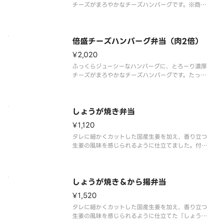
チーズがまろやかなチーズハンバーグです。※商品
内容、容器が異なる場合が御座います。
倍盛チーズハンバーグ弁当（肉2倍）
¥2,020
ふっくらジューシーなハンバーグに、とろーり濃厚
チーズがまろやかなチーズハンバーグです。たっぷ
りとチーズハンバーグを楽しみたい方には、倍盛が
おすすめです。※肉2倍（チーズハンバーグ弁当対
比）※商品内容、容器が異なる場合は御座います。
しょうが焼き弁当
¥1,120
タレに細かくカットした国産生姜を加え、香り立つ
生姜の風味を感じられるように仕立てました。付け
合わせにはキャベツを添え、お肉だけでなく野菜も
楽しめます。※商品内容、容器が異なる場合が御座
います。
しょうが焼き＆から揚弁当
¥1,520
タレに細かくカットした国産生姜を加え、香り立つ
生姜の風味を感じられるように仕立てた「しょうが