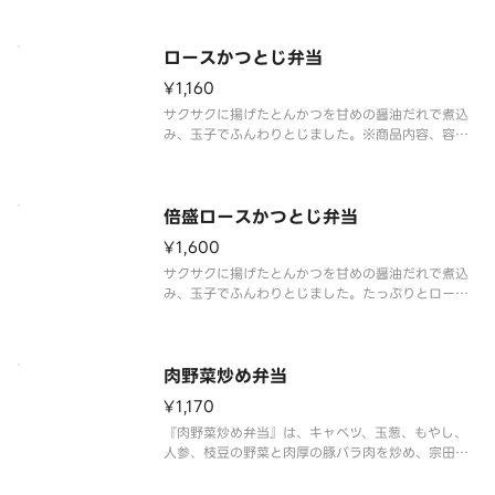
※肉2倍（ロースとんかつ弁当対比）※商品内容、容
器が異なる場合は御座います。
ロースかつとじ弁当
¥1,160
サクサクに揚げたとんかつを甘めの醤油だれで煮込
み、玉子でふんわりとじました。※商品内容、容器
が異なる場合が御座います。
倍盛ロースかつとじ弁当
¥1,600
サクサクに揚げたとんかつを甘めの醤油だれで煮込
み、玉子でふんわりとじました。たっぷりとロース
かつとじを楽しみたい方には、倍盛がおすすめで
す。※肉2倍（ロースかつとじ弁当 対比）※商品内
容、容器が異なる場合は御座います。
肉野菜炒め弁当
¥1,170
『肉野菜炒め弁当』は、キャベツ、玉葱、もやし、
人参、枝豆の野菜と肉厚の豚バラ肉を炒め、宗田節
のコクと豊かな風味にかつおの旨味を加えた、醤油
味の特製だれを絡めた人気商品です。※商品内容、