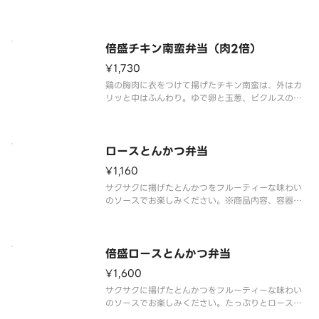
キン南蛮に馴染ませるようにかけ、ソースとのハー
モニーをお楽しみください。 ※販売地域によって商
品内容や容器が異なる場合がございます。
倍盛チキン南蛮弁当（肉2倍）
¥1,730
鶏の胸肉に衣をつけて揚げたチキン南蛮は、外はカ
リッと中はふんわり。ゆで卵と玉葱、ピクルスの食
感を生かした、食べ応えのあるタルタルソースをた
っぷりとかけました。別添の甘酢ソース小袋を、チ
キン南蛮に馴染ませるようにかけ、タルタルソース
とのハーモニーをお楽しみくださ
ロースとんかつ弁当
¥1,160
サクサクに揚げたとんかつをフルーティーな味わい
のソースでお楽しみください。※商品内容、容器が
異なる場合が御座います。
倍盛ロースとんかつ弁当
¥1,600
サクサクに揚げたとんかつをフルーティーな味わい
のソースでお楽しみください。たっぷりとロースと
んかつを楽しみたい方には、倍盛がおすすめです。