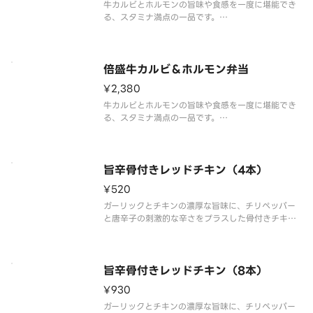
牛カルビとホルモンの旨味や食感を一度に堪能でき
る、スタミナ満点の一品です。
タレは、2種の本醸造醤油をベースに、おろしにんに
くとコチュジャンの旨味、みりんとリンゴ果汁の甘
味をブレンド。また、付け合わせのキャベツはタレ
との相性が抜群です。
倍盛牛カルビ＆ホルモン弁当
別添の「辛子味噌」をお
¥2,380
牛カルビとホルモンの旨味や食感を一度に堪能でき
る、スタミナ満点の一品です。
タレは、2種の本醸造醤油をベースに、おろしにんに
くとコチュジャンの旨味、みりんとリンゴ果汁の甘
味をブレンド。また、付け合わせのキャベツはタレ
との相性が抜群です。
旨辛骨付きレッドチキン（4本）
別添の「辛子味噌」をお
¥520
ガーリックとチキンの濃厚な旨味に、チリペッパー
と唐辛子の刺激的な辛さをプラスした骨付きチキン
です。後を引く辛さの中にも、素材本来の旨味がじ
んわりと広がる奥深い味わいです。
お弁当のプラス一品はもちろん、おつまみとしても
おすすめです。※商品内容、容器が異なる場合
旨辛骨付きレッドチキン（8本）
¥930
ガーリックとチキンの濃厚な旨味に、チリペッパー