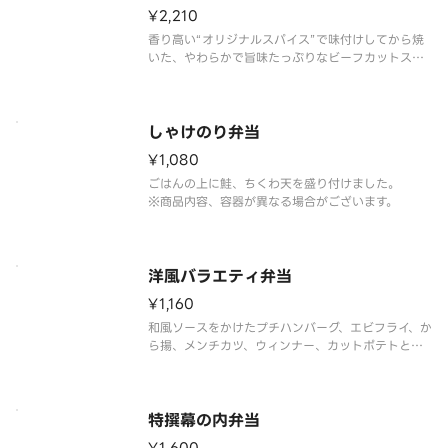
¥2,210
香り高い“オリジナルスパイス”で味付けしてから焼
いた、やわらかで旨味たっぷりなビーフカットステ
ーキと、エビフライやから揚、メンチカツなどのバ
ラエティ豊かなおかずを楽しめる一品です。※商品
内容、容器が異なる場合が御座います。
しゃけのり弁当
¥1,080
ごはんの上に鮭、ちくわ天を盛り付けました。
※商品内容、容器が異なる場合がございます。
洋風バラエティ弁当
¥1,160
和風ソースをかけたプチハンバーグ、エビフライ、か
ら揚、メンチカツ、ウィンナー、カットポテトと、
人気で多彩なおかずを盛り付けました。
※商品内容、容器が異なる場合がございます。
特撰幕の内弁当