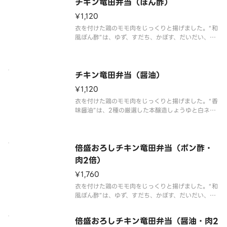
チキン竜田弁当（ぽん酢）
¥1,120
衣を付けた鶏のモモ肉をじっくりと揚げました。“和
風ぽん酢”は、ゆず、すだち、かぼす、だいだい、レ
モンの5種の柑橘果汁を使用し、風味豊かなほどよい
酸味が特長です。※商品内容、容器が異なる場合が
御座います。
チキン竜田弁当（醤油）
¥1,120
衣を付けた鶏のモモ肉をじっくりと揚げました。“香
味醤油”は、2種の厳選した本醸造しょうゆと白ネ
ギ、にんにく、生姜の香味野菜をふんだんに使用
し、ごま油を加えた「ほっともっと」オリジナルの
味です。※商品内容、容器が異なる場合が御座いま
す。
倍盛おろしチキン竜田弁当（ポン酢・
肉2倍）
¥1,760
衣を付けた鶏のモモ肉をじっくりと揚げました。“和
風ぽん酢”は、ゆず、すだち、かぼす、だいだい、レ
モンの5種の柑橘果汁を使用し、風味豊かなほどよい
酸味が特長です。たっぷりとおろしチキン竜田を楽
倍盛おろしチキン竜田弁当（醤油・肉2
しみたい方には、倍盛がおすすめです。※肉2倍（お