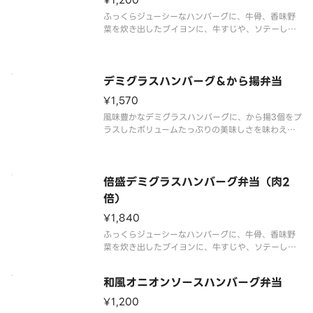
¥1,200
ふっくらジューシーなハンバーグに、牛骨、香味野
菜を炊き出したブイヨンに、牛すじや、ソテーした
野菜を加えたバター風味と野菜の旨みを感じられる
ソースをかけました。まろやかでコク深い美味しさ
をお楽しみください。※商品内容、容器が異なる場
合が御座います。
デミグラスハンバーグ＆から揚弁当
¥1,570
風味豊かなデミグラスハンバーグに、から揚3個をプ
ラスしたボリュームたっぷりの美味しさを味わえる
メニューです。※商品内容、容器が異なる場合が御
座います。
倍盛デミグラスハンバーグ弁当（肉2
倍）
¥1,840
ふっくらジューシーなハンバーグに、牛骨、香味野
菜を炊き出したブイヨンに、牛すじや、ソテーした
野菜を加えたバター風味と野菜の旨みを感じられる
ソースをかけました。たっぷりとデミグラスハンバ
和風オニオンソースハンバーグ弁当
ーグを楽しみたい方には、倍盛がおすすめです。※
肉2倍（デミグラスハンバーグ弁
¥1,200