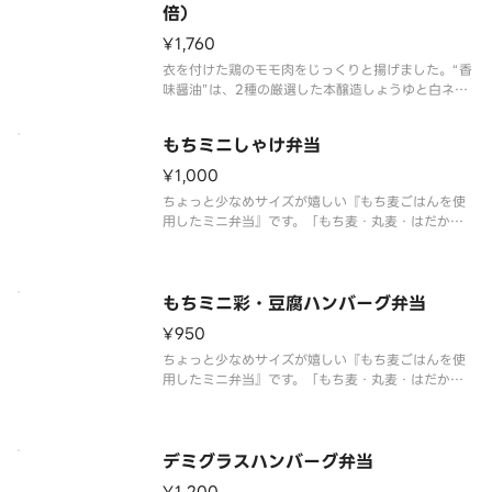
ろしチキン竜田弁当対比
倍）
¥1,760
衣を付けた鶏のモモ肉をじっくりと揚げました。“香
味醤油”は、2種の厳選した本醸造しょうゆと白ネ
ギ、にんにく、生姜の香味野菜をふんだんに使用
し、ごま油を加えた「ほっともっと」オリジナルの
もちミニしゃけ弁当
味です。たっぷりとおろしチキン竜田を楽しみたい
方には、倍盛がおすすめです。※
¥1,000
ちょっと少なめサイズが嬉しい『もち麦ごはんを使
用したミニ弁当』です。「もち麦・丸麦・はだか
麦・もち玄米」をブレンドした、もちもち・ぷちぷ
ち食感が楽しい麦ごはんの上に、しっとりと焼いた
鮭、ちくわ天、だし巻き玉子、きんぴら、小松菜と
油揚げの和え物を盛り付けました。
もちミニ彩・豆腐ハンバーグ弁当
¥950
ちょっと少なめサイズが嬉しい『もち麦ごはんを使
用したミニ弁当』です。「もち麦・丸麦・はだか
麦・もち玄米」をブレンドした、もちもち・ぷちぷ
ち食感が楽しい麦ごはんの上に、ふわふわ豆腐ハン
バーグ、レンコン、ナス、だし巻き玉子、きんぴ
ら、小松菜と油揚げの和え物を盛り付
デミグラスハンバーグ弁当