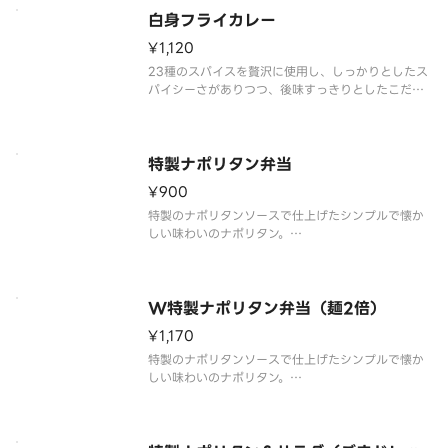
白身フライカレー
¥1,120
23種のスパイスを贅沢に使用し、しっかりとしたス
パイシーさがありつつ、後味すっきりとしたこだわ
りのカレーです。白身フライトッピングをお楽しみ
ください。※商品内容、容器が異なる場合が御座い
ます。
特製ナポリタン弁当
¥900
特製のナポリタンソースで仕上げたシンプルで懐か
しい味わいのナポリタン。
目玉焼き・から揚・ウインナーをトッピングした食
べ応え抜群の一品です。
ごはんとの組み合わせは、ボリュームたっぷりで大
満足間違いなし！
W特製ナポリタン弁当（麺2倍）
商品内容、容器が異なる場合が御座います。
¥1,170
特製のナポリタンソースで仕上げたシンプルで懐か
しい味わいのナポリタン。
目玉焼き・から揚・ウインナーをトッピングした食
べ応え抜群の一品です。
ナポリタンをたっぷり味わいたい方には麺2倍がおす