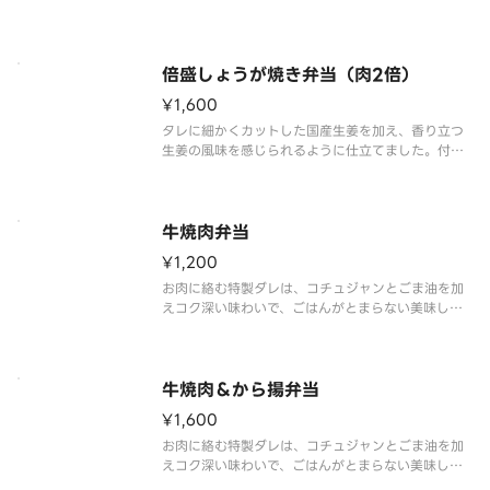
焼き」一人前に、から揚3個をプラスしたボリューム
満点の一品です。付け合わせにはキャベツを添え、
お肉だけでなく野菜も楽しめます。※商品内容、容
器が異なる場合が御座います。
倍盛しょうが焼き弁当（肉2倍）
¥1,600
タレに細かくカットした国産生姜を加え、香り立つ
生姜の風味を感じられるように仕立てました。付け
合わせにはキャベツを添え、お肉だけでなく野菜も
楽しめます。たっぷりとしょうが焼きを楽しみたい
方には、倍盛がおすすめです。※肉2倍（しょうが焼
き弁当対比）※商品内容、容器
牛焼肉弁当
¥1,200
お肉に絡む特製ダレは、コチュジャンとごま油を加
えコク深い味わいで、ごはんがとまらない美味しさ
です。別添えの酸味と旨みが効いた「オリジナル旨
だれ」をかけることで、さっぱりな味わいに変化
し、最後まで飽きずにいただけます。付け合わせに
はキャベツを添え、お肉だけでなく
牛焼肉＆から揚弁当
¥1,600
お肉に絡む特製ダレは、コチュジャンとごま油を加
えコク深い味わいで、ごはんがとまらない美味しさ
の「焼肉」一人前に、から揚3個をプラスしたボリュ