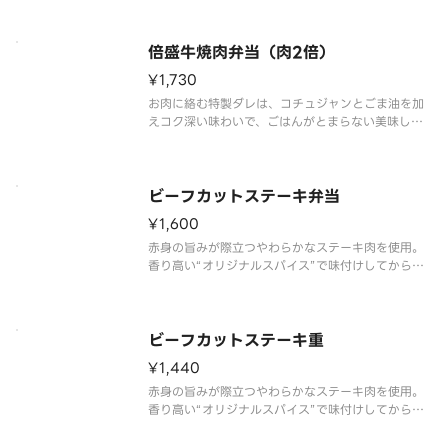
ーム満点の一品です。付け合わせにはキャベツを添
え、お肉だけでなく野菜も楽しめます。※商品内
容、容器が異なる場合が御座いま
倍盛牛焼肉弁当（肉2倍）
¥1,730
お肉に絡む特製ダレは、コチュジャンとごま油を加
えコク深い味わいで、ごはんがとまらない美味しさ
です。別添の酸味と旨みが効いた「オリジナル旨だ
れ」をかけることで、さっぱりな味わいに変化し、
最後まで飽きずにいただけます。付け合わせにはキ
ャベツを添え、お肉だけでなく野
ビーフカットステーキ弁当
¥1,600
赤身の旨みが際立つやわらかなステーキ肉を使用。
香り高い“オリジナルスパイス”で味付けしてから焼
くことで、肉本来の旨みを引き立てています。あっ
さりとした特製ステーキソースをかけて味わう、ご
はんが進む一品です。※商品内容、容器が異なる場
合が御座います。
ビーフカットステーキ重
¥1,440
赤身の旨みが際立つやわらかなステーキ肉を使用。
香り高い“オリジナルスパイス”で味付けしてから焼
くことで、肉本来の旨みを引き立てています。あっ
さりとした特製ステーキソースをかけて味わう、ご