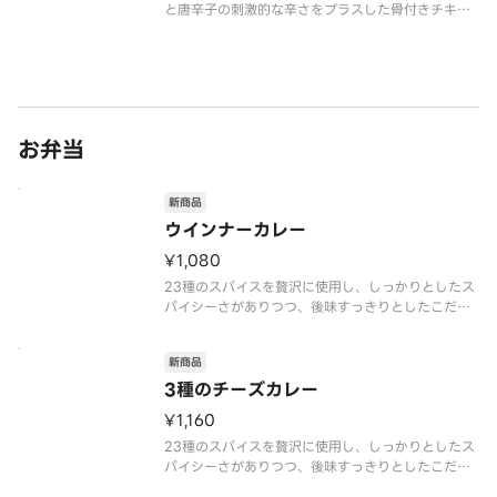
と唐辛子の刺激的な辛さをプラスした骨付きチキン
です。後を引く辛さの中にも、素材本来の旨味がじ
んわりと広がる奥深い味わいです。
お弁当のプラス一品はもちろん、おつまみとしても
おすすめです。※商品内容、容器が異なる場合
お弁当
新商品
ウインナーカレー
¥1,080
23種のスパイスを贅沢に使用し、しっかりとしたス
パイシーさがありつつ、後味すっきりとしたこだわ
りのカレーです。ウインナートッピングをお楽しみ
ください。※商品内容、容器が異なる場合が御座い
新商品
ます。
3種のチーズカレー
¥1,160
23種のスパイスを贅沢に使用し、しっかりとしたス
パイシーさがありつつ、後味すっきりとしたこだわ
りのカレーです。ゴーダ、ホワイトチェダー、モッツ