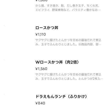
¥1,600
から揚、すき焼き、鮭、だし巻き玉子、ちくわ天、
エビフライ、野菜煮物など、バラエティ豊かなおか
ずを詰め込んだ幕の内弁当です。
※商品内容、容器が異なる場合がございます。
ロースかつ丼
¥1,110
サクサクに揚げたとんかつを甘めの醤油だれで煮込
み、玉子でふんわりとじました。※商品内容、容器
が異なる場合が御座います。
Wロースかつ丼（肉2倍）
¥1,560
サクサクに揚げたとんかつを甘めの醤油だれで煮込
み、玉子でふんわりとじました。とんかつが2枚入っ
ていて、お肉をたっぷり楽しみたい方におすすめで
す。※肉2倍（ロースかつとじ弁当 当対比）※商品
内容、容器が異なる場合が御座います。
ドラえもんランチ（ふりかけ）
¥840