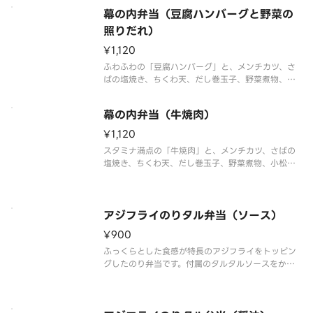
ァレラの3種のチーズトッピングをお楽しみくださ
幕の内弁当（豆腐ハンバーグと野菜の
い。※商品内容、容器が異なる場合が御座います。
照りだれ）
¥1,120
ふわふわの「豆腐ハンバーグ」と、メンチカツ、さ
ばの塩焼き、ちくわ天、だし巻玉子、野菜煮物、小
松菜と油揚げの和え物、かつおたくあんなどを贅沢
に詰め合わせました。肉、魚、野菜をバランスよく
幕の内弁当（牛焼肉）
楽しめる、彩り豊かな幕の内弁当です。※商品内
容、容器が異なる場合が御座います
¥1,120
スタミナ満点の「牛焼肉」と、メンチカツ、さばの
塩焼き、ちくわ天、だし巻玉子、野菜煮物、小松菜
と油揚げの和え物、かつおたくあんなどを贅沢に詰
め合わせました。肉、魚、野菜をバランスよく楽し
める、彩り豊かな幕の内弁当です。※商品内容、容
器が異なる場合が御座います。
アジフライのりタル弁当（ソース）
¥900
ふっくらとした食感が特長のアジフライをトッピン
グしたのり弁当です。付属のタルタルソースをかけ
ることで、より一層ごはんが進む味わいとなってい
ます。※商品内容、容器が異なる場合は御座います。