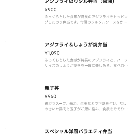
アジフライのりタル弁当（醤油）
¥900
ふっくらとした食感が特長のアジフライをトッピン
グしたのり弁当です。付属のタルタルソースをかけ
ることで、より一層ごはんが進む味わいとなってい
ます。※商品内容、容器が異なる場合は御座います。
アジフライ＆しょうが焼弁当
¥1,090
ふっくらとした食感が特長のアジフライと、ハーフ
サイズのしょうが焼きを一度に楽しめる、食べ応え
十分の一品です。※商品内容、容器が異なる場合は
御座います。
親子丼
¥960
鶏ガラスープ、醤油、生姜などで下味を付け、だし
のきいた鶏肉と玉子がご飯に絡み、食欲をそそりま
す。
※商品内容、容器が異なる場合がございます。
スペシャル洋風バラエティ弁当