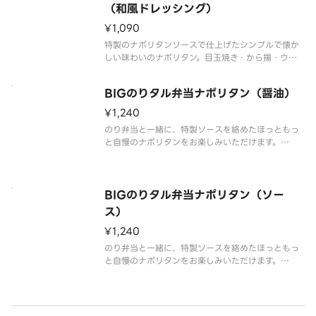
異なる場合が御座います。
（和風ドレッシング）
¥1,090
特製のナポリタンソースで仕上げたシンプルで懐か
しい味わいのナポリタン。目玉焼き・から揚・ウイ
ンナーをトッピングした食べ応え抜群の一品です。
ナポリタンをたっぷり味わいたい方には麺2倍がおす
BIGのりタル弁当ナポリタン（醤油）
すめ！※和風ドレッシング付き※商品内容、容器が
異なる場合が御座います。
¥1,240
のり弁当と一緒に、特製ソースを絡めたほっともっ
と自慢のナポリタンをお楽しみいただけます。
ウィンナーと目玉焼きがのって、ボリューム満点で
す。
商品内容、容器が異なる場合が御座います。
BIGのりタル弁当ナポリタン（ソー
ス）
¥1,240
のり弁当と一緒に、特製ソースを絡めたほっともっ
と自慢のナポリタンをお楽しみいただけます。
ウィンナーと目玉焼きがのって、ボリューム満点で
す。
商品内容、容器が異なる場合が御座います。