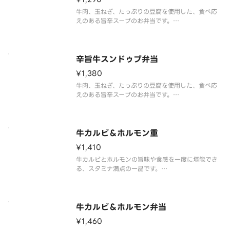
牛肉、玉ねぎ、たっぷりの豆腐を使用した、食べ応
えのある旨辛スープのお弁当です。
信州みそと醤油をベースに唐辛子、コチュジャンを
加え、魚醤、ホタテ、エビなどの魚介の風味を効か
せることで、ごはんが進む味わいに仕上げました。
※商品内容、容器が異なる場合が御座います
辛旨牛スンドゥブ弁当
¥1,380
牛肉、玉ねぎ、たっぷりの豆腐を使用した、食べ応
えのある旨辛スープのお弁当です。
信州みそと醤油をベースに唐辛子、コチュジャンを
加え、魚醤、ホタテ、エビなどの魚介の風味を効か
せることで、ごはんが進む味わいに仕上げました。
刺激的な辛さを求める方には、「辛旨唐辛子
牛カルビ＆ホルモン重
¥1,410
牛カルビとホルモンの旨味や食感を一度に堪能でき
る、スタミナ満点の一品です。
タレは、2種の本醸造醤油をベースに、おろしにんに
くとコチュジャンの旨味、みりんとリンゴ果汁の甘
味をブレンド。さらに、箸休めにぴったりな小松菜
と油揚げの和え物、白菜キムチを添えています。
牛カルビ＆ホルモン弁当
¥1,460