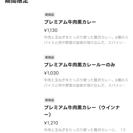
期間限定
新商品
プレミアム牛肉黒カレー
¥1,130
牛肉と玉ねぎをたっぷり使った贅沢カレー。6種のス
パイスと肉や野菜の旨味が溶け込んだ、スパイシー
でコク旨な味わいが特長です。ローストオニオンペ
ーストと、隠し味にチーズや北海道産生クリームを
新商品
使うことで深いコクとまろやかさにこだわりまし
た。また、付属の「辛旨カレース
プレミアム牛肉黒カレールーのみ
¥1,030
牛肉と玉ねぎをたっぷり使った贅沢カレー。6種のス
パイスと肉や野菜の旨味が溶け込んだ、スパイシー
でコク旨な味わいが特長です。ローストオニオンペ
ーストと、隠し味にチーズや北海道産生クリームを
新商品
使うことで深いコクとまろやかさにこだわりまし
た。付属の「辛旨カレースパイス
プレミアム牛肉黒カレー（ウインナ
ー）
¥1,210
牛肉と玉ねぎをたっぷり使った贅沢カレーに、「ウ