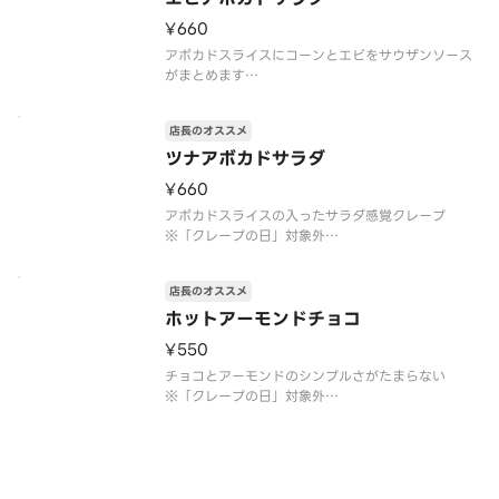
めです
¥660
アレルゲン情
アボカドスライスにコーンとエビをサウザンソース
がまとめます
※「クレープの日」対象外
※トッピングの追加・変更不可
店長のオススメ
※注文個数が一度に合計10個以上になる際は、商品
のご準備に時間を要しますので、予約配達がおすす
ツナアボカドサラダ
めです
¥660
アレルゲン情報：卵・乳・小麦・えび・大豆・
アボカドスライスの入ったサラダ感覚クレープ
※「クレープの日」対象外
※トッピングの追加・変更不可
※注文個数が一度に合計10個以上になる際は、商品
店長のオススメ
のご準備に時間を要しますので、予約配達がおすす
めです
ホットアーモンドチョコ
アレルゲン情報：卵・乳・小麦・大豆・りんご
¥550
チョコとアーモンドのシンプルさがたまらない
※「クレープの日」対象外
※トッピングの追加・変更不可
※注文個数が一度に合計10個以上になる際は、商品
のご準備に時間を要しますので、予約配達がおすす
めです
アレルゲン情報：卵・乳・小麦・アーモンド・大豆