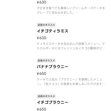
¥630
めです
そのまま食べても美味しいクリームチーズケーキを
クレープに包み込みました。
※「クレープの日」対象外
※トッピングの追加・変更不可
店長のオススメ
※注文個数が一度に合計10個以上になる際は、商品
のご準備に時間を要しますので、予約配達がおすす
イチゴティラミス
めです
¥630
アレルゲン情報：卵・乳・小麦
ティラミスケーキを包み込んだ欲張りメニュー。マ
スカルポーネにはフレッシュなイチゴの酸味がピッ
タリ。
※「クレープの日」対象外
店長のオススメ
※トッピングの追加・変更不可
※注文個数が一度に合計10個以上になる際は、商品
バナナブラウニー
のご準備に時間を要しますので、予約配達がおすす
¥650
めです
ア
ケーキで人気の「ブラウニー」を使用したメニュ
ー。「生チョコ」の食感もお楽しみいただけます。
※「クレープの日」対象外
※トッピングの追加・変更不可
店長のオススメ
※注文個数が一度に合計10個以上になる際は、商品
のご準備に時間を要しますので、予約配達がおすす
イチゴブラウニー
めです
¥650
アレルゲン