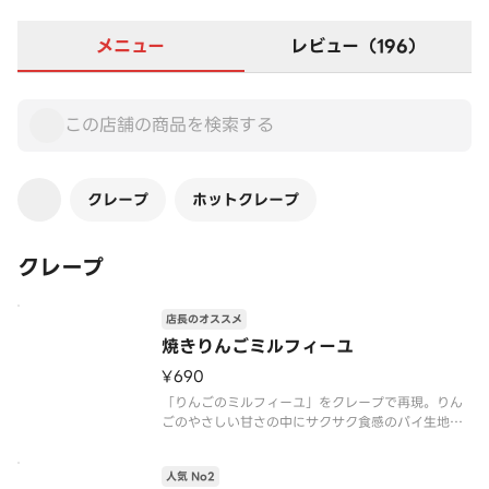
メニュー
レビュー（196）
クレープ
ホットクレープ
クレープ
店長のオススメ
焼きりんごミルフィーユ
¥690
「りんごのミルフィーユ」をクレープで再現。りん
ごのやさしい甘さの中にサクサク食感のパイ生地を
プラス。
※「クレープの日」対象外
人気 No2
※トッピングの追加・変更不可