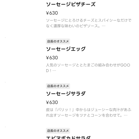
のご準備に時間を要しますので、予約配達がおすす
ソーセージピザチーズ
めです
¥630
アレルゲン情報：卵・乳・小麦・えび・大豆・りん
ご・
ソーセージにとろけるチーズとスパイシーなだけで
なく濃厚な味わいのピザソース。
※「クレープの日」対象外
※トッピングの追加・変更不可
店長のオススメ
※注文個数が一度に合計10個以上になる際は、商品
のご準備に時間を要しますので、予約配達がおすす
ソーセージエッグ
めです
¥630
アレルゲン情報：卵・乳・
人気のソーセージととたまごの組み合わせがGOO
D！
※「クレープの日」対象外
※トッピングの追加・変更不可
店長のオススメ
※注文個数が一度に合計10個以上になる際は、商品
のご準備に時間を要しますので、予約配達がおすす
ソーセージサラダ
めです
¥630
アレルゲン情報：卵・乳・小麦・牛肉・大豆・鶏
肉・豚
皮は「パリッ！」中からはジューシーな肉汁があふ
れ出すソーセージをツナとコーンを合わせて。
※「クレープの日」対象外
※トッピングの追加・変更不可
店長のオススメ
※注文個数が一度に合計10個以上になる際は、商品
のご準備に時間を要しますので、予約配達がおすす
エビアボカドサラダ