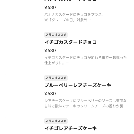
めです
¥630
アレルゲン情報：卵・乳・小麦・大豆・バナナ
バナナカスタードにチョコをプラス。
※「クレープの日」対象外
※トッピングの追加・変更不可
※注文個数が一度に合計10個以上になる際は、商品
店長のオススメ
のご準備に時間を要しますので、予約配達がおすす
めです
イチゴカスタードチョコ
アレルゲン情報：卵・乳・小麦・大豆・バナナ・ゼ
¥630
ラチン
イチゴカスタードにチョコが加わる事で一味違った
仕上がりに。
※「クレープの日」対象外
※トッピングの追加・変更不可
店長のオススメ
※注文個数が一度に合計10個以上になる際は、商品
のご準備に時間を要しますので、予約配達がおすす
ブルーベリーレアチーズケーキ
めです
¥630
アレルゲン情報：卵・乳・小麦・大豆・ゼラチ
レアチーズケーキにブルーベリーのソースは適度な
甘味と酸味でケーキのクリームチーズの香りが引き
立ちます。
※「クレープの日」対象外
店長のオススメ
※トッピングの追加・変更不可
※注文個数が一度に合計10個以上になる際は、商品
イチゴレアチーズケーキ
のご準備に時間を要しますので、予約配達がおすす