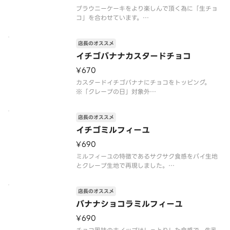
ブラウニーケーキをより楽しんで頂く為に「生チョ
コ」を合わせています。
※「クレープの日」対象外
※トッピングの追加・変更不可
店長のオススメ
※注文個数が一度に合計10個以上になる際は、商品
のご準備に時間を要しますので、予約配達がおすす
イチゴバナナカスタードチョコ
めです
¥670
アレルゲン情報：卵・乳・小麦・大
カスタードイチゴバナナにチョコをトッピング。
※「クレープの日」対象外
※トッピングの追加・変更不可
※注文個数が一度に合計10個以上になる際は、商品
店長のオススメ
のご準備に時間を要しますので、予約配達がおすす
めです
イチゴミルフィーユ
アレルゲン情報：卵・乳・小麦・大豆・バナナ・ゼ
¥690
ラチン
ミルフィーユの特徴であるサクサク食感をパイ生地
とクレープ生地で再現しました。
※「クレープの日」対象外
※トッピングの追加・変更不可
店長のオススメ
※注文個数が一度に合計10個以上になる際は、商品
のご準備に時間を要しますので、予約配達がおすす
バナナショコラミルフィーユ
めです
¥690
アレルゲン情報：卵・乳・