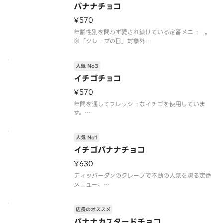
※注文個数が一度に合計10個以上になる際は、商品
バナナチョコ
のご準備に時間を要しますので、予約配達がおすす
¥570
年齢性別を問わず愛され続けている定番メニュー。
※「クレープの日」対象外
※トッピングの追加・変更不可
※注文個数が一度に合計10個以上になる際は、商品
人気 No3
のご準備に時間を要しますので、予約配達がおすす
めです
イチゴチョコ
アレルゲン情報：卵・乳・小麦・大豆・バナナ
¥570
年間を通してフレッシュなイチゴを使用していま
す。
※「クレープの日」対象外
※トッピングの追加・変更不可
人気 No1
※注文個数が一度に合計10個以上になる際は、商品
のご準備に時間を要しますので、予約配達がおすす
イチゴバナナチョコ
めです
¥630
アレルゲン情報：卵・乳・小麦・大豆
ディッパーダンのクレープで不動の人気を誇る定番
メニュー。
※「クレープの日」対象外
※トッピングの追加・変更不可
店長のオススメ
※注文個数が一度に合計10個以上になる際は、商品
のご準備に時間を要しますので、予約配達がおすす
バナナカスタードチョコ