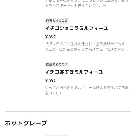
チョコ風味のホイップはしっとりした食感で、生乳
入りカスタードとも良く合います。
※「クレープの日」対象外
※トッピングの追加・変更不可
店長のオススメ
※注文個数が一度に合計10個以上になる際は、商品
のご準備に時間を要しますので、予約配達がおすす
イチゴショコラミルフィーユ
めです
¥690
アレルゲン情報：卵・乳
サクサクのパイ生地と仕上げに振り掛けたパウダー
シュガーはチョコホイップ系メニューだけのアクセ
ント。
※「クレープの日」対象外
店長のオススメ
※トッピングの追加・変更不可
※注文個数が一度に合計10個以上になる際は、商品
イチゴあずきミルフィーユ
のご準備に時間を要しますので、予約配達がおすす
¥690
めです
ア
いちごとあずきをミルフィーユ感のある生地で包み
込みました
※「クレープの日」対象外
※トッピングの追加・変更不可
※注文個数が一度に合計10個以上になる際は、商品
のご準備に時間を要しますので、予約配達がおすす
めです
ホットクレープ
アレルゲン情報：卵・乳・小麦・大豆・ゼラチン