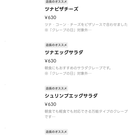
店長のオススメ
ツナピザチーズ
¥630
ツナ・コーン・チーズをピザソースで合わせました
※「クレープの日」対象外
※トッピングの追加・変更不可
※注文個数が一度に合計10個以上になる際は、商品
店長のオススメ
のご準備に時間を要しますので、予約配達がおすす
めです
ツナエッグサラダ
アレルゲン情報：卵・乳・小麦・大豆
¥630
朝食にもおすすめのサラダクレープです。
※「クレープの日」対象外
※トッピングの追加・変更不可
※注文個数が一度に合計10個以上になる際は、商品
店長のオススメ
のご準備に時間を要しますので、予約配達がおすす
めです
シュリンプエッグサラダ
アレルゲン情報：卵・乳・小麦・大豆・りんご・ゼ
¥630
ラチン
朝食でも軽食でも対応できる万能タイプのクレープ
です
※「クレープの日」対象外
※トッピングの追加・変更不可
店長のオススメ
※注文個数が一度に合計10個以上になる際は、商品