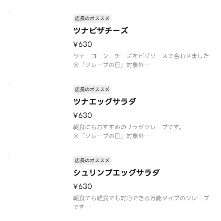
店長のオススメ
ツナピザチーズ
¥630
ツナ・コーン・チーズをピザソースで合わせました
※「クレープの日」対象外
※トッピングの追加・変更不可
※注文個数が一度に合計10個以上になる際は、商品
店長のオススメ
のご準備に時間を要しますので、予約配達がおすす
めです
ツナエッグサラダ
アレルゲン情報：卵・乳・小麦・大豆
¥630
朝食にもおすすめのサラダクレープです。
※「クレープの日」対象外
※トッピングの追加・変更不可
※注文個数が一度に合計10個以上になる際は、商品
店長のオススメ
のご準備に時間を要しますので、予約配達がおすす
めです
シュリンプエッグサラダ
アレルゲン情報：卵・乳・小麦・大豆・りんご・ゼ
¥630
ラチン
朝食でも軽食でも対応できる万能タイプのクレープ
です
※「クレープの日」対象外