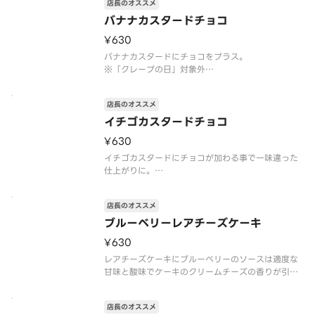
店長のオススメ
※注文個数が一度に合計10個以上になる際は、商品
のご準備に時間を要しますので、予約配達がおすす
バナナカスタードチョコ
めです
¥630
アレルゲン情報：卵・乳・小麦・大豆・バナナ
バナナカスタードにチョコをプラス。
※「クレープの日」対象外
※トッピングの追加・変更不可
※注文個数が一度に合計10個以上になる際は、商品
店長のオススメ
のご準備に時間を要しますので、予約配達がおすす
めです
イチゴカスタードチョコ
アレルゲン情報：卵・乳・小麦・大豆・バナナ・ゼ
¥630
ラチン
イチゴカスタードにチョコが加わる事で一味違った
仕上がりに。
※「クレープの日」対象外
※トッピングの追加・変更不可
店長のオススメ
※注文個数が一度に合計10個以上になる際は、商品
のご準備に時間を要しますので、予約配達がおすす
ブルーベリーレアチーズケーキ
めです
¥630
アレルゲン情報：卵・乳・小麦・大豆・ゼラチ
レアチーズケーキにブルーベリーのソースは適度な
甘味と酸味でケーキのクリームチーズの香りが引き
立ちます。
※「クレープの日」対象外
店長のオススメ
※トッピングの追加・変更不可