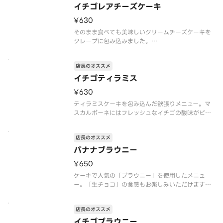
※注文個数が一度に合計10個以上になる際は、商品
イチゴレアチーズケーキ
のご準備に時間を要しますので、予約配達がおすす
¥630
めです
そのまま食べても美味しいクリームチーズケーキを
クレープに包み込みました。
※「クレープの日」対象外
※トッピングの追加・変更不可
店長のオススメ
※注文個数が一度に合計10個以上になる際は、商品
のご準備に時間を要しますので、予約配達がおすす
イチゴティラミス
めです
¥630
アレルゲン情報：卵・乳・小麦
ティラミスケーキを包み込んだ欲張りメニュー。マ
スカルポーネにはフレッシュなイチゴの酸味がピッ
タリ。
※「クレープの日」対象外
店長のオススメ
※トッピングの追加・変更不可
※注文個数が一度に合計10個以上になる際は、商品
バナナブラウニー
のご準備に時間を要しますので、予約配達がおすす
¥650
めです
ア
ケーキで人気の「ブラウニー」を使用したメニュ
ー。「生チョコ」の食感もお楽しみいただけます。
※「クレープの日」対象外
※トッピングの追加・変更不可
店長のオススメ
※注文個数が一度に合計10個以上になる際は、商品
のご準備に時間を要しますので、予約配達がおすす
イチゴブラウニー