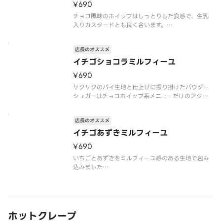
¥690
アレルゲン情報：卵・乳・
チョコ風味のホイップはしっとりした食感で、生乳
入りカスタードとも良く合います。
※「クレープの日」対象外
※トッピングの追加・変更不可
店長のオススメ
※注文個数が一度に合計10個以上になる際は、商品
のご準備に時間を要しますので、予約配達がおすす
イチゴショコラミルフィーユ
めです
¥690
アレルゲン情報：卵・乳
サクサクのパイ生地と仕上げに振り掛けたパウダー
シュガーはチョコホイップ系メニューだけのアクセ
ント。
※「クレープの日」対象外
店長のオススメ
※トッピングの追加・変更不可
※注文個数が一度に合計10個以上になる際は、商品
イチゴあずきミルフィーユ
のご準備に時間を要しますので、予約配達がおすす
¥690
めです
ア
いちごとあずきをミルフィーユ感のある生地で包み
込みました
※「クレープの日」対象外
※トッピングの追加・変更不可
※注文個数が一度に合計10個以上になる際は、商品
のご準備に時間を要しますので、予約配達がおすす
めです
ホットクレープ
アレルゲン情報：卵・乳・小麦・大豆・ゼラチン