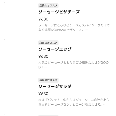
※トッピングの追加・変更不可
店長のオススメ
※注文個数が一度に合計10個以上になる際は、商品
のご準備に時間を要しますので、予約配達がおすす
ソーセージピザチーズ
めです
¥630
アレルゲン情報：卵・乳・小麦・えび・大豆・りん
ご・
ソーセージにとろけるチーズとスパイシーなだけで
なく濃厚な味わいのピザソース。
※「クレープの日」対象外
※トッピングの追加・変更不可
店長のオススメ
※注文個数が一度に合計10個以上になる際は、商品
のご準備に時間を要しますので、予約配達がおすす
ソーセージエッグ
めです
¥630
アレルゲン情報：卵・乳・
人気のソーセージととたまごの組み合わせがGOO
D！
※「クレープの日」対象外
※トッピングの追加・変更不可
店長のオススメ
※注文個数が一度に合計10個以上になる際は、商品
のご準備に時間を要しますので、予約配達がおすす
ソーセージサラダ
めです
¥630
アレルゲン情報：卵・乳・小麦・牛肉・大豆・鶏
肉・豚
皮は「パリッ！」中からはジューシーな肉汁があふ
れ出すソーセージをツナとコーンを合わせて。
※「クレープの日」対象外
※トッピングの追加・変更不可