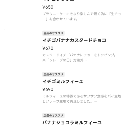
めです
¥650
アレルゲン
ブラウニーケーキをより楽しんで頂く為に「生チョ
コ」を合わせています。
※「クレープの日」対象外
※トッピングの追加・変更不可
店長のオススメ
※注文個数が一度に合計10個以上になる際は、商品
のご準備に時間を要しますので、予約配達がおすす
イチゴバナナカスタードチョコ
めです
¥670
アレルゲン情報：卵・乳・小麦・大
カスタードイチゴバナナにチョコをトッピング。
※「クレープの日」対象外
※トッピングの追加・変更不可
※注文個数が一度に合計10個以上になる際は、商品
店長のオススメ
のご準備に時間を要しますので、予約配達がおすす
めです
イチゴミルフィーユ
アレルゲン情報：卵・乳・小麦・大豆・バナナ・ゼ
¥690
ラチン
ミルフィーユの特徴であるサクサク食感をパイ生地
とクレープ生地で再現しました。
※「クレープの日」対象外
※トッピングの追加・変更不可
店長のオススメ
※注文個数が一度に合計10個以上になる際は、商品
のご準備に時間を要しますので、予約配達がおすす
バナナショコラミルフィーユ
めです