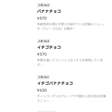
※「クレープの日」対象外
人気 No2
※トッピングの追加・変更不可
※注文個数が一度に合計10個以上になる際は、商品
バナナチョコ
のご準備に時間を要しますので、予約配達がおすす
¥570
年齢性別を問わず愛され続けている定番メニュー。
※「クレープの日」対象外
※トッピングの追加・変更不可
※注文個数が一度に合計10個以上になる際は、商品
人気 No3
のご準備に時間を要しますので、予約配達がおすす
めです
イチゴチョコ
アレルゲン情報：卵・乳・小麦・大豆・バナナ
¥570
年間を通してフレッシュなイチゴを使用していま
す。
※「クレープの日」対象外
※トッピングの追加・変更不可
人気 No1
※注文個数が一度に合計10個以上になる際は、商品
のご準備に時間を要しますので、予約配達がおすす
イチゴバナナチョコ
めです
¥630
アレルゲン情報：卵・乳・小麦・大豆
ディッパーダンのクレープで不動の人気を誇る定番
メニュー。
※「クレープの日」対象外
※トッピングの追加・変更不可