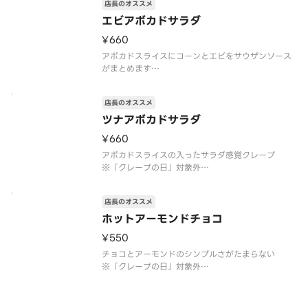
店長のオススメ
※注文個数が一度に合計10個以上になる際は、商品
のご準備に時間を要しますので、予約配達がおすす
エビアボカドサラダ
めです
¥660
アレルゲン情
アボカドスライスにコーンとエビをサウザンソース
がまとめます
※「クレープの日」対象外
※トッピングの追加・変更不可
店長のオススメ
※注文個数が一度に合計10個以上になる際は、商品
のご準備に時間を要しますので、予約配達がおすす
ツナアボカドサラダ
めです
¥660
アレルゲン情報：卵・乳・小麦・えび・大豆・
アボカドスライスの入ったサラダ感覚クレープ
※「クレープの日」対象外
※トッピングの追加・変更不可
※注文個数が一度に合計10個以上になる際は、商品
店長のオススメ
のご準備に時間を要しますので、予約配達がおすす
めです
ホットアーモンドチョコ
アレルゲン情報：卵・乳・小麦・大豆・りんご
¥550
チョコとアーモンドのシンプルさがたまらない
※「クレープの日」対象外
※トッピングの追加・変更不可
※注文個数が一度に合計10個以上になる際は、商品
のご準備に時間を要しますので、予約配達がおすす