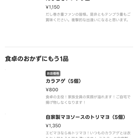
¥1,150
だし巻き重ファンの皆様。是非ともテンプラ重もご
賞味ください。衝撃的な出逢いになると思います。
食卓のおかずにもう1品
お店価格
カラアゲ（5個）
¥800
食卓の主役！家族全員の笑顔が溢れます！ご自宅で
揚げ物しなくなります！
自家製マヨソースのトリマヨ（5個）
¥1,350
エビマヨならぬトリマヨ！いつものカラアゲとは衣