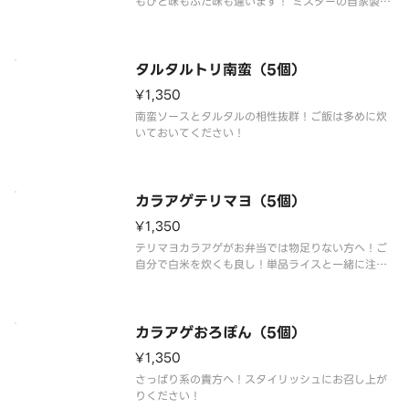
もひと味もふた味も違います！ ミスターの自家製マ
ヨソースとトリが相絡まる味わいを炊き立てご飯と
ご一緒にお楽しみください！ お酒のお供の1品とし
てもおススメです！
タルタルトリ南蛮（5個）
¥1,350
南蛮ソースとタルタルの相性抜群！ご飯は多めに炊
いておいてください！
カラアゲテリマヨ（5個）
¥1,350
テリマヨカラアゲがお弁当では物足りない方へ！ご
自分で白米を炊くも良し！単品ライスと一緒に注文
するも良し！ご自分のスタイルに合わせて白米をご
用意ください！思う存分召し上がれ
カラアゲおろぽん（5個）
¥1,350
さっぱり系の貴方へ！スタイリッシュにお召し上が
りください！