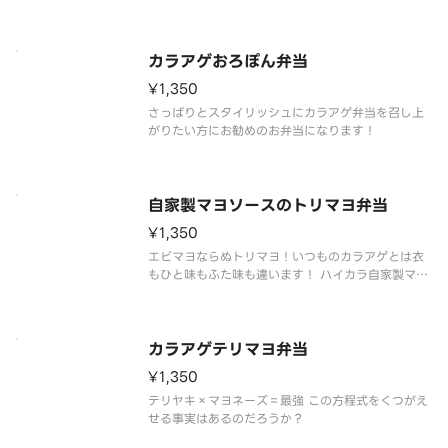
カラアゲおろぽん弁当
¥1,350
さっぱりとスタイリッシュにカラアゲ弁当を召し上
がりたい方にお勧めのお弁当になります！
自家製マヨソースのトリマヨ弁当
¥1,350
エビマヨならぬトリマヨ！いつものカラアゲとは衣
もひと味もふた味も違います！ ハイカラ自家製マヨ
ソースとトリが相絡まる、うっとりとする深い味わ
いをお楽しみ下さい！
カラアゲテリマヨ弁当
¥1,350
テリヤキ×マヨネーズ＝最強 この方程式をくつがえ
せる事実はあるのだろうか？