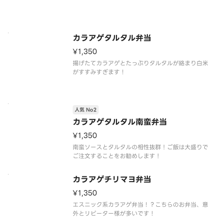
カラアゲタルタル弁当
¥1,350
揚げたてカラアゲとたっぷりタルタルが絡まり白米
がすすみすぎます！
人気 No2
カラアゲタルタル南蛮弁当
¥1,350
南蛮ソースとタルタルの相性抜群！ご飯は大盛りで
ご注文することをお勧めします！
カラアゲチリマヨ弁当
¥1,350
エスニック系カラアゲ弁当！？こちらのお弁当、意
外とリピーター様が多いです！