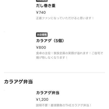
だし巻き重
¥740
正直ファンになっていただけると思います！
お店価格
カラアゲ（5個）
¥800
食卓の主役！家族全員の笑顔が溢れます！ご自宅で
揚げ物しなくなります！
カラアゲ弁当
カラアゲ弁当
¥1,200
説明不要！直球勝負のTHEカラアゲ弁当！