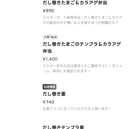
だし巻きたまご＆カラアゲ弁当
¥890
ミスターの、ド鉄板弁当！だし巻きたまごとカラア
ゲの組合わせが嫌いな人を探すほうが困難かも？
人気 No3
だし巻きたまごのテンプラ＆カラアゲ
弁当
¥1,400
ミスター好きの方は是非ともご賞味下さい！ボリュ
ーム、味共に大満足させます！
お店価格
だし巻き重
¥740
正直ファンになっていただけると思います！
だし巻きテンプラ重