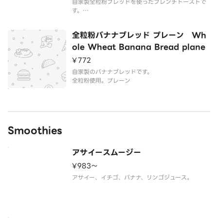
自家製全粒粉ブレッドを使ったフレンチトーストで
す。
お好みでソースがお選びいただけます。
画像はフルーツのトッピングを追加した状態のイメ
全粒粉バナナブレッド プレーン Wh
ージです。
ole Wheat Banana Bread plane
¥772
自家製のバナナブレッドです。
全粒粉使用。プレーン
Smoothies
アサイースムージー
¥983〜
アサイー、イチゴ、バナナ、リンゴジュース。