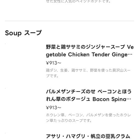
せた女性に人気のベイクドポテトです。
Soup スープ
野菜と鶏ササミのジンジャースープ Ve
getable Chicken Tender Ginger
Soup
¥913〜
鶏ダシ、生姜、鶏ササミ、野菜を使った具沢山スー
プです。
パルメザンチーズのせ ベーコンとほう
れん草のポタージュ Bacon Spinach
Potage with Parmesan Cheese
¥913〜
ホウレン草、ベーコン、パルメザンを使ったホウレ
ン草たっぷりのスープです。
アサリ・ハマグリ・帆立の豆乳クラム