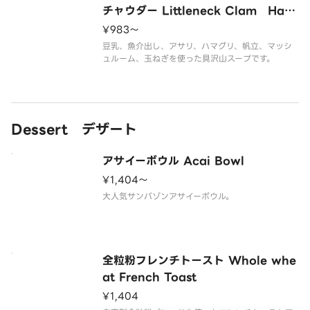
チャウダー Littleneck Clam Ham
aguri Clam Scallop in Soymilk C
¥983〜
lam Chowder
豆乳、魚介出し、アサリ、ハマグリ、帆立、マッシ
ュルーム、玉ねぎを使った具沢山スープです。
Dessert デザート
アサイーボウル Acai Bowl
¥1,404〜
大人気サンバゾンアサイーボウル。
全粒粉フレンチトースト Whole whe
at French Toast
¥1,404