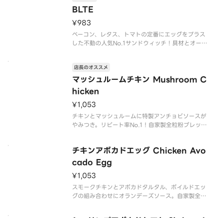
ミックスリーフ
BLTE
自家製全粒粉フレンチトースト
¥983
メープルシロップ
ベーコン、レタス、トマトの定番にエッグをプラス
した不動の人気No.1サンドウィッチ！具材とオーロ
ラソースのベストマッチをお楽しみ下さい。自家製
全粒粉ブレッド使用。
店長のオススメ
マッシュルームチキン Mushroom C
hicken
¥1,053
チキンとマッシュルームに特製アンチョビソースが
やみつき。リピート率No.1！自家製全粒粉ブレッド
使用。
チキンアボカドエッグ Chicken Avo
cado Egg
¥1,053
スモークチキンとアボカドタルタル、ボイルドエッ
グの組み合わせにオランデーズソース。自家製全粒
粉ブレッド使用。