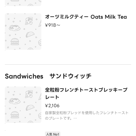
オーツミルクティー Oats Milk Tea
¥918〜
Sandwiches サンドウィッチ
全粒粉フレンチトーストブレッキープ
レート
¥2,106
自家製全粒粉ブレッドを使用したフレンチトースト
のプレートです。
ポーチドエッグ
人気 No1
ソーセージ