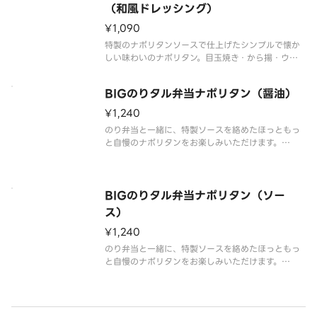
異なる場合が御座います。
（和風ドレッシング）
¥1,090
特製のナポリタンソースで仕上げたシンプルで懐か
しい味わいのナポリタン。目玉焼き・から揚・ウイ
ンナーをトッピングした食べ応え抜群の一品です。
ナポリタンをたっぷり味わいたい方には麺2倍がおす
BIGのりタル弁当ナポリタン（醤油）
すめ！※和風ドレッシング付き※商品内容、容器が
異なる場合が御座います。
¥1,240
のり弁当と一緒に、特製ソースを絡めたほっともっ
と自慢のナポリタンをお楽しみいただけます。
ウィンナーと目玉焼きがのって、ボリューム満点で
す。
商品内容、容器が異なる場合が御座います。
BIGのりタル弁当ナポリタン（ソー
ス）
¥1,240
のり弁当と一緒に、特製ソースを絡めたほっともっ
と自慢のナポリタンをお楽しみいただけます。
ウィンナーと目玉焼きがのって、ボリューム満点で
す。
商品内容、容器が異なる場合が御座います。