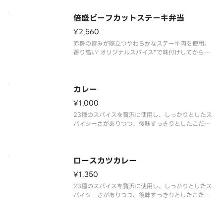
はんが進む一品です。※商品内容、容器が異なる場
合が御座います。
倍盛ビーフカットステーキ弁当
¥2,560
赤身の旨みが際立つやわらかなステーキ肉を使用。
香り高い“オリジナルスパイス”で味付けしてから焼
くことで、肉本来の旨みを引き立てています。あっ
さりとした特製ステーキソースをかけて味わう、ご
はんが進む一品です。お肉をたっぷり味わいたい方
には、倍盛がおすすめです。※
カレー
¥1,000
23種のスパイスを贅沢に使用し、しっかりとしたス
パイシーさがありつつ、後味すっきりとしたこだわ
りのカレーです。※商品内容、容器が異なる場合が
御座います。
ロースカツカレー
¥1,350
23種のスパイスを贅沢に使用し、しっかりとしたス
パイシーさがありつつ、後味すっきりとしたこだわ
りのカレーです。ロースカツトッピングをお楽しみ
ください。※商品内容、容器が異なる場合が御座い
ます。