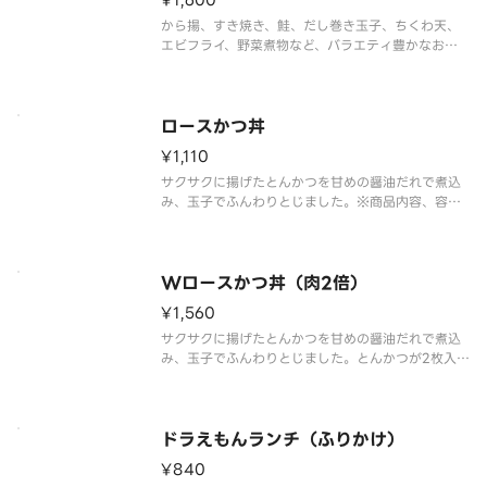
¥1,600
から揚、すき焼き、鮭、だし巻き玉子、ちくわ天、
エビフライ、野菜煮物など、バラエティ豊かなおか
ずを詰め込んだ幕の内弁当です。
※商品内容、容器が異なる場合がございます。
ロースかつ丼
¥1,110
サクサクに揚げたとんかつを甘めの醤油だれで煮込
み、玉子でふんわりとじました。※商品内容、容器
が異なる場合が御座います。
Wロースかつ丼（肉2倍）
¥1,560
サクサクに揚げたとんかつを甘めの醤油だれで煮込
み、玉子でふんわりとじました。とんかつが2枚入っ
ていて、お肉をたっぷり楽しみたい方におすすめで
す。※肉2倍（ロースかつとじ弁当 当対比）※商品
内容、容器が異なる場合が御座います。
ドラえもんランチ（ふりかけ）
¥840