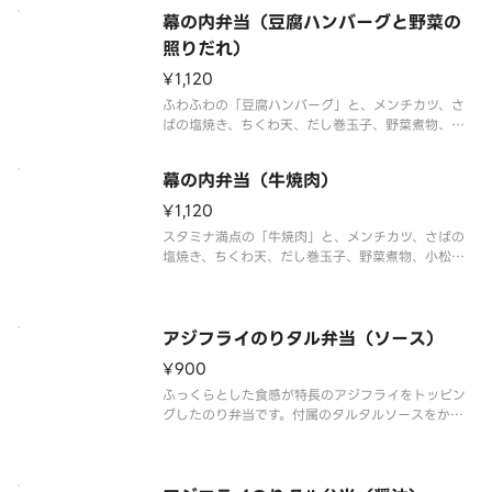
ァレラの3種のチーズトッピングをお楽しみくださ
幕の内弁当（豆腐ハンバーグと野菜の
い。※商品内容、容器が異なる場合が御座います。
照りだれ）
¥1,120
ふわふわの「豆腐ハンバーグ」と、メンチカツ、さ
ばの塩焼き、ちくわ天、だし巻玉子、野菜煮物、小
松菜と油揚げの和え物、かつおたくあんなどを贅沢
に詰め合わせました。肉、魚、野菜をバランスよく
幕の内弁当（牛焼肉）
楽しめる、彩り豊かな幕の内弁当です。※商品内
容、容器が異なる場合が御座います
¥1,120
スタミナ満点の「牛焼肉」と、メンチカツ、さばの
塩焼き、ちくわ天、だし巻玉子、野菜煮物、小松菜
と油揚げの和え物、かつおたくあんなどを贅沢に詰
め合わせました。肉、魚、野菜をバランスよく楽し
める、彩り豊かな幕の内弁当です。※商品内容、容
器が異なる場合が御座います。
アジフライのりタル弁当（ソース）
¥900
ふっくらとした食感が特長のアジフライをトッピン
グしたのり弁当です。付属のタルタルソースをかけ
ることで、より一層ごはんが進む味わいとなってい
ます。※商品内容、容器が異なる場合は御座います。