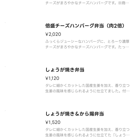
チーズがまろやかなチーズハンバーグです。※商品
内容、容器が異なる場合が御座います。
倍盛チーズハンバーグ弁当（肉2倍）
¥2,020
ふっくらジューシーなハンバーグに、とろーり濃厚
チーズがまろやかなチーズハンバーグです。たっぷ
りとチーズハンバーグを楽しみたい方には、倍盛が
おすすめです。※肉2倍（チーズハンバーグ弁当対
比）※商品内容、容器が異なる場合は御座います。
しょうが焼き弁当
¥1,120
タレに細かくカットした国産生姜を加え、香り立つ
生姜の風味を感じられるように仕立てました。付け
合わせにはキャベツを添え、お肉だけでなく野菜も
楽しめます。※商品内容、容器が異なる場合が御座
います。
しょうが焼き＆から揚弁当
¥1,520
タレに細かくカットした国産生姜を加え、香り立つ
生姜の風味を感じられるように仕立てた「しょうが