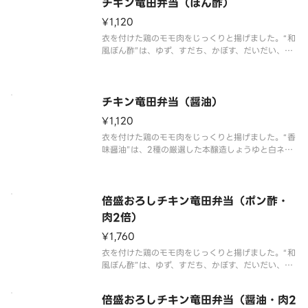
チキン竜田弁当（ぽん酢）
¥1,120
衣を付けた鶏のモモ肉をじっくりと揚げました。“和
風ぽん酢”は、ゆず、すだち、かぼす、だいだい、レ
モンの5種の柑橘果汁を使用し、風味豊かなほどよい
酸味が特長です。※商品内容、容器が異なる場合が
御座います。
チキン竜田弁当（醤油）
¥1,120
衣を付けた鶏のモモ肉をじっくりと揚げました。“香
味醤油”は、2種の厳選した本醸造しょうゆと白ネ
ギ、にんにく、生姜の香味野菜をふんだんに使用
し、ごま油を加えた「ほっともっと」オリジナルの
味です。※商品内容、容器が異なる場合が御座いま
す。
倍盛おろしチキン竜田弁当（ポン酢・
肉2倍）
¥1,760
衣を付けた鶏のモモ肉をじっくりと揚げました。“和
風ぽん酢”は、ゆず、すだち、かぼす、だいだい、レ
モンの5種の柑橘果汁を使用し、風味豊かなほどよい
酸味が特長です。たっぷりとおろしチキン竜田を楽
倍盛おろしチキン竜田弁当（醤油・肉2
しみたい方には、倍盛がおすすめです。※肉2倍（お