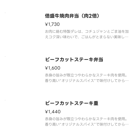
ーム満点の一品です。付け合わせにはキャベツを添
え、お肉だけでなく野菜も楽しめます。※商品内
容、容器が異なる場合が御座いま
倍盛牛焼肉弁当（肉2倍）
¥1,730
お肉に絡む特製ダレは、コチュジャンとごま油を加
えコク深い味わいで、ごはんがとまらない美味しさ
です。別添の酸味と旨みが効いた「オリジナル旨だ
れ」をかけることで、さっぱりな味わいに変化し、
最後まで飽きずにいただけます。付け合わせにはキ
ャベツを添え、お肉だけでなく野
ビーフカットステーキ弁当
¥1,600
赤身の旨みが際立つやわらかなステーキ肉を使用。
香り高い“オリジナルスパイス”で味付けしてから焼
くことで、肉本来の旨みを引き立てています。あっ
さりとした特製ステーキソースをかけて味わう、ご
はんが進む一品です。※商品内容、容器が異なる場
合が御座います。
ビーフカットステーキ重
¥1,440
赤身の旨みが際立つやわらかなステーキ肉を使用。
香り高い“オリジナルスパイス”で味付けしてから焼
くことで、肉本来の旨みを引き立てています。あっ
さりとした特製ステーキソースをかけて味わう、ご