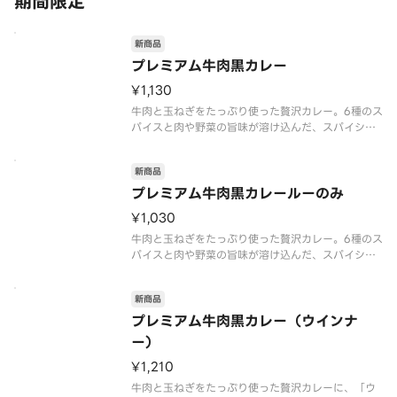
期間限定
新商品
プレミアム牛肉黒カレー
¥1,130
牛肉と玉ねぎをたっぷり使った贅沢カレー。6種のス
パイスと肉や野菜の旨味が溶け込んだ、スパイシー
でコク旨な味わいが特長です。ローストオニオンペ
ーストと、隠し味にチーズや北海道産生クリームを
新商品
使うことで深いコクとまろやかさにこだわりまし
た。また、付属の「辛旨カレース
プレミアム牛肉黒カレールーのみ
¥1,030
牛肉と玉ねぎをたっぷり使った贅沢カレー。6種のス
パイスと肉や野菜の旨味が溶け込んだ、スパイシー
でコク旨な味わいが特長です。ローストオニオンペ
ーストと、隠し味にチーズや北海道産生クリームを
新商品
使うことで深いコクとまろやかさにこだわりまし
た。付属の「辛旨カレースパイス
プレミアム牛肉黒カレー（ウインナ
ー）
¥1,210
牛肉と玉ねぎをたっぷり使った贅沢カレーに、「ウ