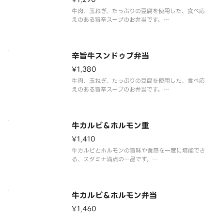
牛肉、玉ねぎ、たっぷりの豆腐を使用した、食べ応
えのある旨辛スープのお弁当です。
信州みそと醤油をベースに唐辛子、コチュジャンを
加え、魚醤、ホタテ、エビなどの魚介の風味を効か
せることで、ごはんが進む味わいに仕上げました。
※商品内容、容器が異なる場合が御座います
辛旨牛スンドゥブ弁当
¥1,380
牛肉、玉ねぎ、たっぷりの豆腐を使用した、食べ応
えのある旨辛スープのお弁当です。
信州みそと醤油をベースに唐辛子、コチュジャンを
加え、魚醤、ホタテ、エビなどの魚介の風味を効か
せることで、ごはんが進む味わいに仕上げました。
刺激的な辛さを求める方には、「辛旨唐辛子
牛カルビ＆ホルモン重
¥1,410
牛カルビとホルモンの旨味や食感を一度に堪能でき
る、スタミナ満点の一品です。
タレは、2種の本醸造醤油をベースに、おろしにんに
くとコチュジャンの旨味、みりんとリンゴ果汁の甘
味をブレンド。さらに、箸休めにぴったりな小松菜
と油揚げの和え物、白菜キムチを添えています。
牛カルビ＆ホルモン弁当
¥1,460