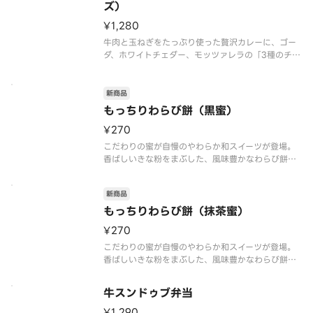
ズ）
¥1,280
牛肉と玉ねぎをたっぷり使った贅沢カレーに、ゴー
ダ、ホワイトチェダー、モッツァレラの「3種のチー
ズ」をトッピングしました。6種のスパイスと肉や野
菜の旨味が溶け込んだ、スパイシーでコク旨な味わ
いが特長です。ローストオニオンペーストと、隠し
新商品
味にチーズや北海道産生クリ
もっちりわらび餅（黒蜜）
¥270
こだわりの蜜が自慢のやわらか和スイーツが登場。
香ばしいきな粉をまぶした、風味豊かなわらび餅で
す。コクのある甘さが特長の沖縄産黒糖を使用し
た“黒蜜”をかけてお楽しみください。※商品内容、
新商品
容器が異なる場合が御座います。
もっちりわらび餅（抹茶蜜）
¥270
こだわりの蜜が自慢のやわらか和スイーツが登場。
香ばしいきな粉をまぶした、風味豊かなわらび餅で
す。苦味と甘味のバランスの取れた宇治抹茶を使用
した“抹茶蜜”をかけてお楽しみください。※商品内
牛スンドゥブ弁当
容、容器が異なる場合が御座います。
¥1,290