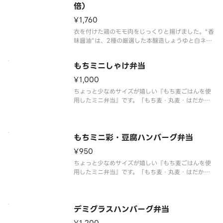
ろしチキン竜田弁当対比
倍）
¥1,760
衣を付けた鶏のモモ肉をじっくりと揚げました。“香
味醤油”は、2種の厳選した本醸造しょうゆと白ネ
ギ、にんにく、生姜の香味野菜をふんだんに使用
し、ごま油を加えた「ほっともっと」オリジナルの
もちミニしゃけ弁当
味です。たっぷりとおろしチキン竜田を楽しみたい
方には、倍盛がおすすめです。※
¥1,000
ちょっと少なめサイズが嬉しい『もち麦ごはんを使
用したミニ弁当』です。「もち麦・丸麦・はだか
麦・もち玄米」をブレンドした、もちもち・ぷちぷ
ち食感が楽しい麦ごはんの上に、しっとりと焼いた
鮭、ちくわ天、だし巻き玉子、きんぴら、小松菜と
油揚げの和え物を盛り付けました。
もちミニ彩・豆腐ハンバーグ弁当
¥950
ちょっと少なめサイズが嬉しい『もち麦ごはんを使
用したミニ弁当』です。「もち麦・丸麦・はだか
麦・もち玄米」をブレンドした、もちもち・ぷちぷ
ち食感が楽しい麦ごはんの上に、ふわふわ豆腐ハン
バーグ、レンコン、ナス、だし巻き玉子、きんぴ
ら、小松菜と油揚げの和え物を盛り付
デミグラスハンバーグ弁当