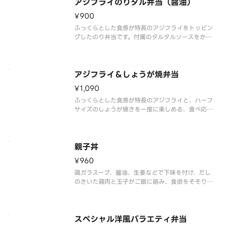
アジフライのりタル弁当（醤油）
¥900
ふっくらとした食感が特長のアジフライをトッピン
グしたのり弁当です。付属のタルタルソースをかけ
ることで、より一層ごはんが進む味わいとなってい
ます。※商品内容、容器が異なる場合は御座います。
アジフライ＆しょうが焼弁当
¥1,090
ふっくらとした食感が特長のアジフライと、ハーフ
サイズのしょうが焼きを一度に楽しめる、食べ応え
十分の一品です。※商品内容、容器が異なる場合は
御座います。
親子丼
¥960
鶏ガラスープ、醤油、生姜などで下味を付け、だし
のきいた鶏肉と玉子がご飯に絡み、食欲をそそりま
す。
※商品内容、容器が異なる場合がございます。
スペシャル洋風バラエティ弁当