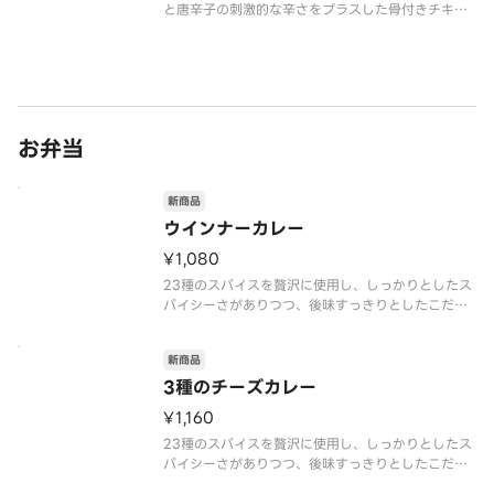
と唐辛子の刺激的な辛さをプラスした骨付きチキン
です。後を引く辛さの中にも、素材本来の旨味がじ
んわりと広がる奥深い味わいです。
お弁当のプラス一品はもちろん、おつまみとしても
おすすめです。※商品内容、容器が異なる場合
お弁当
新商品
ウインナーカレー
¥1,080
23種のスパイスを贅沢に使用し、しっかりとしたス
パイシーさがありつつ、後味すっきりとしたこだわ
りのカレーです。ウインナートッピングをお楽しみ
ください。※商品内容、容器が異なる場合が御座い
新商品
ます。
3種のチーズカレー
¥1,160
23種のスパイスを贅沢に使用し、しっかりとしたス
パイシーさがありつつ、後味すっきりとしたこだわ
りのカレーです。ゴーダ、ホワイトチェダー、モッツ