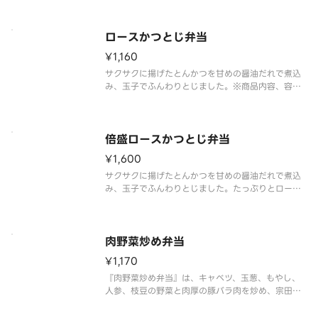
※肉2倍（ロースとんかつ弁当対比）※商品内容、容
器が異なる場合は御座います。
ロースかつとじ弁当
¥1,160
サクサクに揚げたとんかつを甘めの醤油だれで煮込
み、玉子でふんわりとじました。※商品内容、容器
が異なる場合が御座います。
倍盛ロースかつとじ弁当
¥1,600
サクサクに揚げたとんかつを甘めの醤油だれで煮込
み、玉子でふんわりとじました。たっぷりとロース
かつとじを楽しみたい方には、倍盛がおすすめで
す。※肉2倍（ロースかつとじ弁当 対比）※商品内
容、容器が異なる場合は御座います。
肉野菜炒め弁当
¥1,170
『肉野菜炒め弁当』は、キャベツ、玉葱、もやし、
人参、枝豆の野菜と肉厚の豚バラ肉を炒め、宗田節
のコクと豊かな風味にかつおの旨味を加えた、醤油
味の特製だれを絡めた人気商品です。※商品内容、