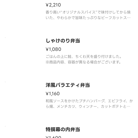
¥2,210
香り高い“オリジナルスパイス”で味付けしてから焼
いた、やわらかで旨味たっぷりなビーフカットステ
ーキと、エビフライやから揚、メンチカツなどのバ
ラエティ豊かなおかずを楽しめる一品です。※商品
内容、容器が異なる場合が御座います。
しゃけのり弁当
¥1,080
ごはんの上に鮭、ちくわ天を盛り付けました。
※商品内容、容器が異なる場合がございます。
洋風バラエティ弁当
¥1,160
和風ソースをかけたプチハンバーグ、エビフライ、か
ら揚、メンチカツ、ウィンナー、カットポテトと、
人気で多彩なおかずを盛り付けました。
※商品内容、容器が異なる場合がございます。
特撰幕の内弁当