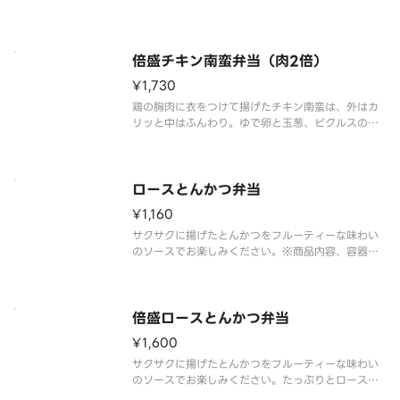
キン南蛮に馴染ませるようにかけ、ソースとのハー
モニーをお楽しみください。 ※販売地域によって商
品内容や容器が異なる場合がございます。
倍盛チキン南蛮弁当（肉2倍）
¥1,730
鶏の胸肉に衣をつけて揚げたチキン南蛮は、外はカ
リッと中はふんわり。ゆで卵と玉葱、ピクルスの食
感を生かした、食べ応えのあるタルタルソースをた
っぷりとかけました。別添の甘酢ソース小袋を、チ
キン南蛮に馴染ませるようにかけ、タルタルソース
とのハーモニーをお楽しみくださ
ロースとんかつ弁当
¥1,160
サクサクに揚げたとんかつをフルーティーな味わい
のソースでお楽しみください。※商品内容、容器が
異なる場合が御座います。
倍盛ロースとんかつ弁当
¥1,600
サクサクに揚げたとんかつをフルーティーな味わい
のソースでお楽しみください。たっぷりとロースと
んかつを楽しみたい方には、倍盛がおすすめです。