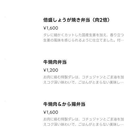
焼き」一人前に、から揚3個をプラスしたボリューム
満点の一品です。付け合わせにはキャベツを添え、
お肉だけでなく野菜も楽しめます。※商品内容、容
器が異なる場合が御座います。
倍盛しょうが焼き弁当（肉2倍）
¥1,600
タレに細かくカットした国産生姜を加え、香り立つ
生姜の風味を感じられるように仕立てました。付け
合わせにはキャベツを添え、お肉だけでなく野菜も
楽しめます。たっぷりとしょうが焼きを楽しみたい
方には、倍盛がおすすめです。※肉2倍（しょうが焼
き弁当対比）※商品内容、容器
牛焼肉弁当
¥1,200
お肉に絡む特製ダレは、コチュジャンとごま油を加
えコク深い味わいで、ごはんがとまらない美味しさ
です。別添えの酸味と旨みが効いた「オリジナル旨
だれ」をかけることで、さっぱりな味わいに変化
し、最後まで飽きずにいただけます。付け合わせに
はキャベツを添え、お肉だけでなく
牛焼肉＆から揚弁当
¥1,600
お肉に絡む特製ダレは、コチュジャンとごま油を加
えコク深い味わいで、ごはんがとまらない美味しさ
の「焼肉」一人前に、から揚3個をプラスしたボリュ