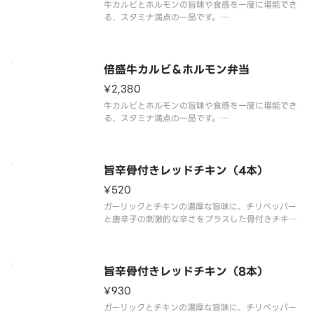
牛カルビとホルモンの旨味や食感を一度に堪能でき
る、スタミナ満点の一品です。
タレは、2種の本醸造醤油をベースに、おろしにんに
くとコチュジャンの旨味、みりんとリンゴ果汁の甘
味をブレンド。また、付け合わせのキャベツはタレ
との相性が抜群です。
倍盛牛カルビ＆ホルモン弁当
別添の「辛子味噌」をお
¥2,380
牛カルビとホルモンの旨味や食感を一度に堪能でき
る、スタミナ満点の一品です。
タレは、2種の本醸造醤油をベースに、おろしにんに
くとコチュジャンの旨味、みりんとリンゴ果汁の甘
味をブレンド。また、付け合わせのキャベツはタレ
との相性が抜群です。
旨辛骨付きレッドチキン（4本）
別添の「辛子味噌」をお
¥520
ガーリックとチキンの濃厚な旨味に、チリペッパー
と唐辛子の刺激的な辛さをプラスした骨付きチキン
です。後を引く辛さの中にも、素材本来の旨味がじ
んわりと広がる奥深い味わいです。
お弁当のプラス一品はもちろん、おつまみとしても
おすすめです。※商品内容、容器が異なる場合
旨辛骨付きレッドチキン（8本）
¥930
ガーリックとチキンの濃厚な旨味に、チリペッパー