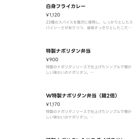
白身フライカレー
¥1,120
23種のスパイスを贅沢に使用し、しっかりとしたス
パイシーさがありつつ、後味すっきりとしたこだわ
りのカレーです。白身フライトッピングをお楽しみ
ください。※商品内容、容器が異なる場合が御座い
ます。
特製ナポリタン弁当
¥900
特製のナポリタンソースで仕上げたシンプルで懐か
しい味わいのナポリタン。
目玉焼き・から揚・ウインナーをトッピングした食
べ応え抜群の一品です。
ごはんとの組み合わせは、ボリュームたっぷりで大
満足間違いなし！
W特製ナポリタン弁当（麺2倍）
商品内容、容器が異なる場合が御座います。
¥1,170
特製のナポリタンソースで仕上げたシンプルで懐か
しい味わいのナポリタン。
目玉焼き・から揚・ウインナーをトッピングした食
べ応え抜群の一品です。
ナポリタンをたっぷり味わいたい方には麺2倍がおす