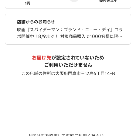
ステータス
受付休止中
1円
店舗からのお知らせ
映画『スパイダーマン：ブランド・ニュー・デイ』コラ
ボ開催中！8/9まで！ 対象商品購入で1000名様に限定
ステッカーが当たる！ さらに、豪華限定グッズが合計76
0名様に当たるキャンペーンも実施中！
お届け先
が設定されていないため
ご利用いただけません
この店舗の住所は
大阪府門真市三ツ島6丁目14-B