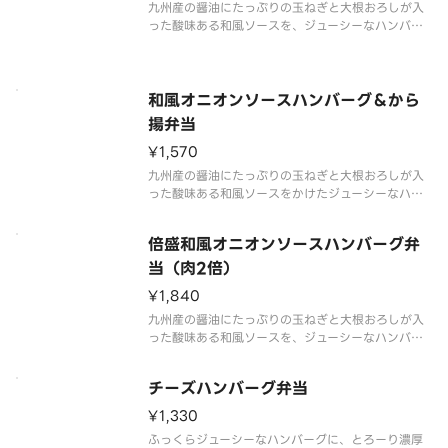
九州産の醤油にたっぷりの玉ねぎと大根おろしが入
った酸味ある和風ソースを、ジューシーなハンバー
グにかけました。さっぱりとした美味しさをお楽し
みください。※商品内容、容器が異なる場合が御座
います。
和風オニオンソースハンバーグ＆から
揚弁当
¥1,570
九州産の醤油にたっぷりの玉ねぎと大根おろしが入
った酸味ある和風ソースをかけたジューシーなハン
バーグに、から揚3個をプラスしたボリューム満点な
一品です。※商品内容、容器が異なる場合が御座い
倍盛和風オニオンソースハンバーグ弁
ます。
当（肉2倍）
¥1,840
九州産の醤油にたっぷりの玉ねぎと大根おろしが入
った酸味ある和風ソースを、ジューシーなハンバー
グにかけました。たっぷりと和風オニオンソースハ
ンバーグを楽しみたい方には、倍盛がおすすめで
チーズハンバーグ弁当
す。※肉2倍（和風オニオンソースハンバーグ弁当対
比）※商品内容、容器が異なる場
¥1,330
ふっくらジューシーなハンバーグに、とろーり濃厚