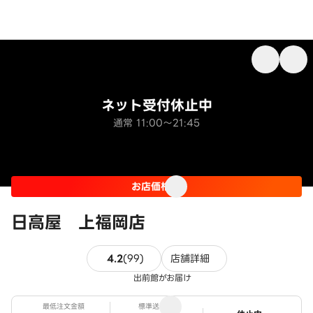
ネット受付休止中
通常 11:00～21:45
お店価格
日高屋 上福岡店
99件のレビュー
4.2
(
99
)
店舗詳細
出前館がお届け
最低注文金額
標準送料