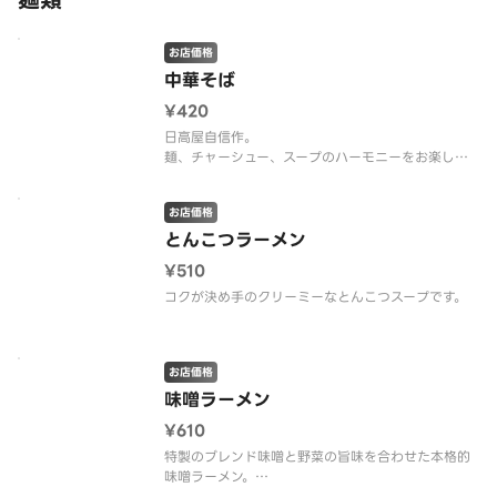
麺類
お店価格
中華そば
¥420
日高屋自信作。
麺、チャーシュー、スープのハーモニーをお楽しみ
ください。
お店価格
とんこつラーメン
¥510
コクが決め手のクリーミーなとんこつスープです。
お店価格
味噌ラーメン
¥610
特製のブレンド味噌と野菜の旨味を合わせた本格的
味噌ラーメン。
もやしのシャキシャキ感とマイルドな味噌の味をお