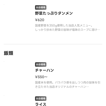
楽しみください。
お店価格
野菜たっぷりタンメン
¥620
国産野菜を350g使用した当店人気メニュー。
しっかり炒めた野菜の旨味が塩味のスープに溶け込
んで美味しく仕上げております。
飯類
お店価格
チャーハン
¥550〜
国産米を使用。パラパラ感を出しつつ肉の旨味を引
き立たせた当店オリジナルのチャーハン
※画像は普通盛りです。
お店価格
ライス