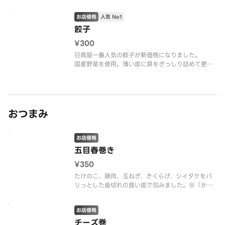
てます。
お店価格
人気 No1
餃子
¥300
日高屋一番人気の餃子が新価格になりました。
国産野菜を使用。薄い皮に具をぎっしり詰めて更に
美味しくなりました。
おつまみ
お店価格
五目春巻き
¥350
たけのこ、豚肉、玉ねぎ、きくらげ、シイタケをパ
リっとした歯切れの良い皮で包みました。※「から
し」は付属しておりません。恐れ入りますが、予め
ご了承ください。
お店価格
チーズ巻