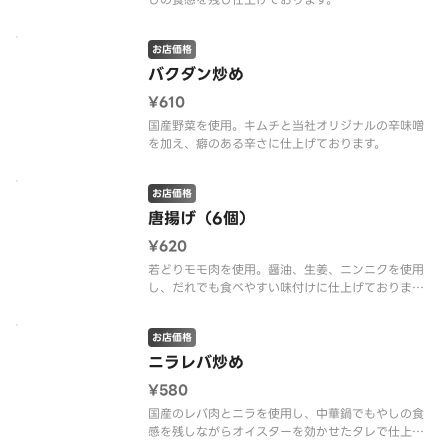
お店価格
バクダン炒め
¥610
国産野菜を使用。キムチと当社オリジナルの辛味噌
を加え、癖のある辛さに仕上げております。
お店価格
唐揚げ（6個）
¥620
若どりモモ肉を使用。醤油、生姜、ニンニクを使用
し、だれでも食べやすい味付けに仕上げておりま
す。
お店価格
ニラレバ炒め
¥580
国産のレバ肉とニラを使用し、中華鍋でもやしの食
感を残しながらオイスターを効かせたタレで仕上げ