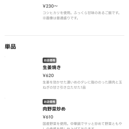
¥230〜
コシヒカリを使用。ふっくら甘味のあるご飯です。
※画像は普通盛りです。
単品
お店価格
生姜焼き
¥620
生姜を効かせた濃いめのタレに脂ののった豚肉と玉
ねぎの甘さ引き立たせた1品
お店価格
肉野菜炒め
¥610
国産野菜を使用。中華鍋でサッと炒めて野菜ともや
しの食感を残し仕上げております。