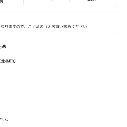
1円
異なりますので、ご了承のうえお買い求めください
ため
区北谷町8
さい。