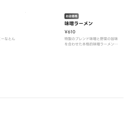
お店価格
味噌ラーメン
¥610
ミーなとん
特製のブレンド味噌と野菜の旨味
を合わせた本格的味噌ラーメン。
もやしのシャキシャキ感とマイル
ドな味噌の味をお楽しみくださ
い。