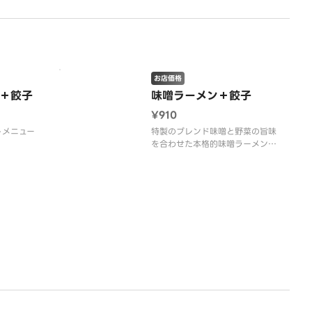
お店価格
＋餃子
味噌ラーメン＋餃子
¥910
トメニュー
特製のブレンド味噌と野菜の旨味
を合わせた本格的味噌ラーメン
と、国産野菜を使用した焼餃子の
セット