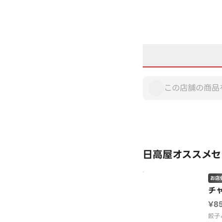
日高屋オススメセ
お店
チ
¥8
餃子