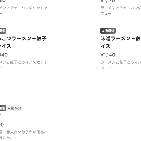
160
¥1,170
メンとチャーハンのセットメ
ラーメンとチャーハン
ー
ニュー
価格
お店価格
んこつラーメン＋餃子
味噌ラーメン＋餃
ライス
イス
040
¥1,140
メンと餃子とライスのセット
ラーメンと餃子とライ
ュー
メニュー
価格
人気 No1
子
00
屋一番人気の餃子が新価格に
ました。