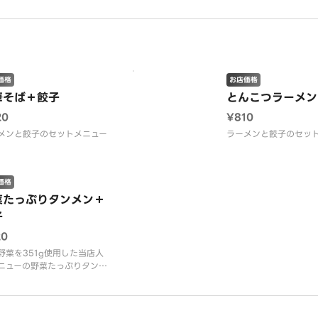
野菜を使用。薄い皮に具をぎ
り詰めて更に美味しくなりま
。
価格
お店価格
華そば＋餃子
とんこつラーメン
20
¥810
メンと餃子のセットメニュー
ラーメンと餃子のセッ
価格
菜たっぷりタンメン＋
子
20
野菜を351g使用した当店人
ニューの野菜たっぷりタンメ
、国産野菜を使用した焼餃子
ット