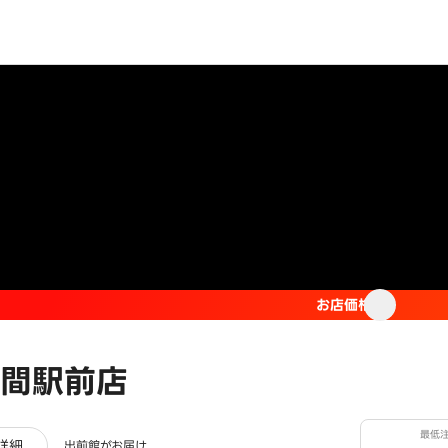
お店価格
間駅前店
最低
ビュー
詳細
出前館がお届け