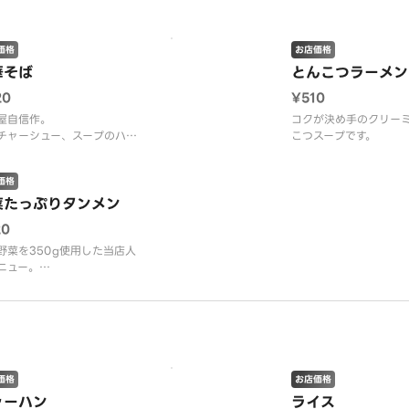
価格
お店価格
華そば
とんこつラーメン
20
¥510
屋自信作。
コクが決め手のクリー
チャーシュー、スープのハー
こつスープです。
ーをお楽しみください。
価格
菜たっぷりタンメン
20
野菜を350g使用した当店人
ニュー。
かり炒めた野菜の旨味が塩味
ープに溶け込んで美味しく仕
ております。
価格
お店価格
ャーハン
ライス