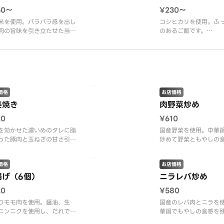
50〜
¥230〜
米を使用。パラパラ感を出し
コシヒカリを使用。ふ
肉の旨味を引き立たせた当店
のあるご飯です。
ジナルのチャーハン
※画像は普通盛りです
像は普通盛りです。
価格
お店価格
姜焼き
肉野菜炒め
20
¥610
を効かせた濃いめのタレに脂
国産野菜を使用。中華
った豚肉と玉ねぎの甘さ引き
炒めて野菜ともやしの
せた1品
仕上げております。
価格
お店価格
揚げ（6個）
ニラレバ炒め
20
¥580
りモモ肉を使用。醤油、生
国産のレバ肉とニラを
ニンニクを使用し、だれでも
華鍋でもやしの食感を
やすい味付けに仕上げており
オイスターを効かせた