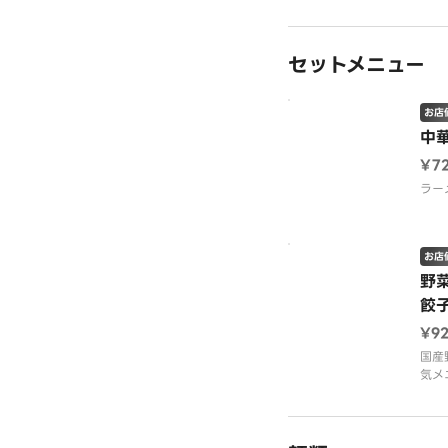
国産
っし
した
セットメニュー
お店
中
¥7
ラー
お店
野
餃
¥9
国産
気メ
ンと
のセ