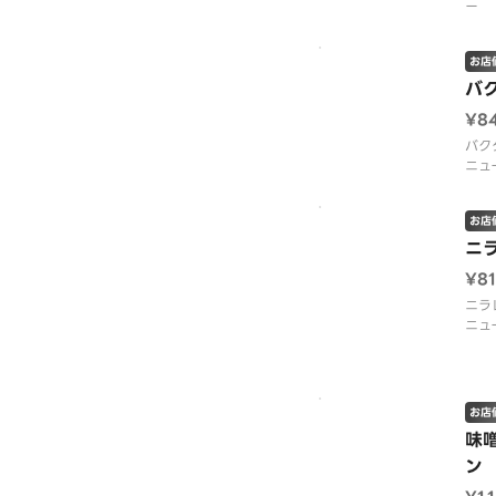
ー
お店
バ
¥8
バク
ニュ
お店
ニ
¥8
ニラ
ニュ
お店
味
ン