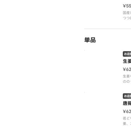
¥5
国産
つつ
オリ
※画
単品
お店
生
¥6
生姜
のの
立た
お店
唐
¥6
若ど
姜、
食べ