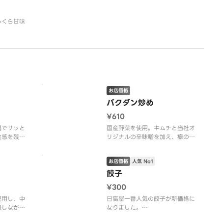
っくら甘味
。
お店価格
バクダン炒め
¥610
鍋でサッと
国産野菜を使用。キムチと当社オ
食感を残し
リジナルの辛味噌を加え、癖のあ
る辛さに仕上げております。
お店価格
人気 No1
餃子
¥300
使用し、中
日高屋一番人気の餃子が新価格に
残しながら
なりました。
タレで仕上
国産野菜を使用。薄い皮に具をぎ