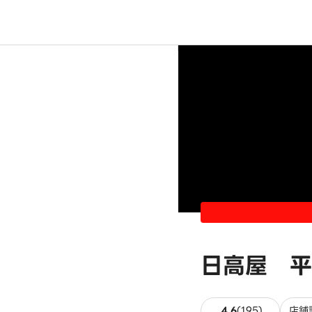
日高屋 平
195件のレ
4.6
(
195
)
店舗