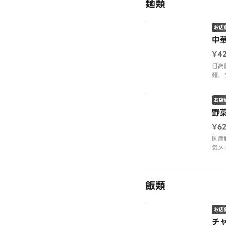
麺類
お店
中
¥4
日高
麺、
モニ
お店
野
¥6
国産
気メ
しっ
のス
上げ
飯類
お店
チ