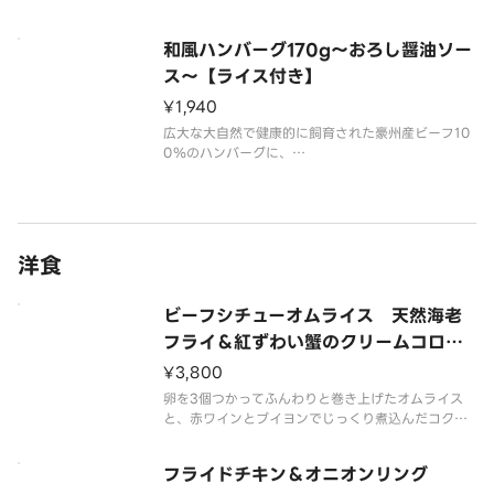
ふっくらジューシーなハンバーグをお楽しみくださ
い。
和風ハンバーグ170g～おろし醤油ソー
※ハンバーグは焼成前のグラム数です。
※画像はイメージです。
ス～【ライス付き】
¥1,940
広大な大自然で健康的に飼育された豪州産ビーフ10
0％のハンバーグに、
大葉と大根おろしをトッピングしました。
※ハンバーグは焼成前のグラム数です。
※画像はイメージです。
洋食
ビーフシチューオムライス 天然海老
フライ＆紅ずわい蟹のクリームコロッ
ケ付
¥3,800
卵を3個つかってふんわりと巻き上げたオムライス
と、赤ワインとブイヨンでじっくり煮込んだコクの
あるビーフシチュー。天然海老フライ、紅ずわい蟹
クリームコロッケとともにお楽しみください。
フライドチキン＆オニオンリング