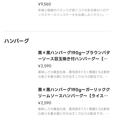
¥9,560
赤身と脂身のバランスが良くコクのある味わいのア
ンガスサーロインステーキをお楽しみください。※
ステーキは焼成前のグラム数です。※ソースをお選
びください。（画像はドミグラスバターソースで
す。）※画像はイメージです。
ハンバーグ
黒×黒ハンバーグ190g～ブラウンバタ
ーソース目玉焼き付ハンバーグ～【ラ
イス付き】
¥2,590
美味しさの黄金比率、黒毛和牛7.5×黒豚2.5は素材
の良さを最大限に引き出すこだわりの配合です。
ふっくらジューシーなハンバーグをお楽しみくださ
い。
黒×黒ハンバーグ190g～ガーリックク
※ハンバーグは焼成前のグラム数です。
※画像はイメージです。
リームソースハンバーグ～【ライス付
き】
¥2,590
美味しさの黄金比率、黒毛和牛7.5×黒豚2.5は素材
の良さを最大限に引き出すこだわりの配合です。