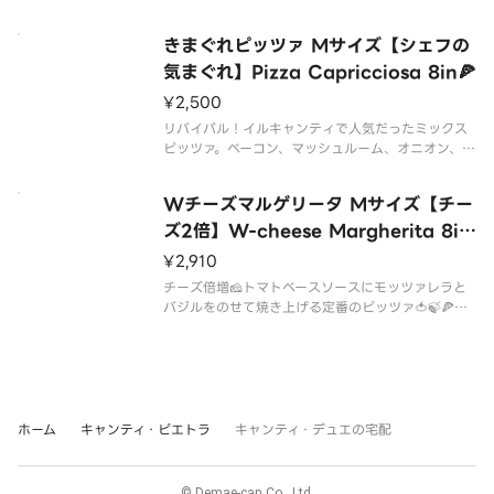
ーマン、オレガノなど具沢山。シェフの気まぐれも
きまぐれピッツァ Mサイズ【シェフの
気まぐれ】Pizza Capricciosa 8in🍕
¥2,500
リバイバル！イルキャンティで人気だったミックス
ピッツァ。ベーコン、マッシュルーム、オニオン、ピ
ーマン、オレガノなど具沢山。シェフの気まぐれも
トッピング。
Wチーズマルゲリータ Mサイズ【チー
ズ2倍】W-cheese Margherita 8in
🍕
¥2,910
チーズ倍増🧀トマトベースソースにモッツァレラと
バジルをのせて焼き上げる定番のピッツァ🍅🍃🍕今
回は大サービスでチーズを2倍に！🧀🧀モッチモチの
チーズがたまらないWチーズマルゲリータは8イン
ホーム
キャンティ・ピエトラ
キャンティ・デュエの宅配
© Demae-can Co., Ltd.