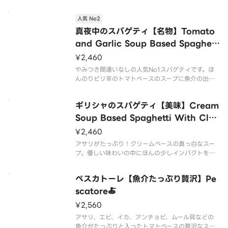
合挽き肉、香味野菜、トマトソース
＊ソース増量、大盛り等は承っておりません。ご了
人気 No2
承ください。
真夜中のスパゲティ【名物】Tomato
and Garlic Soup Based Spaghett
i With Squid🍜
¥2,460
やみつき間違いなしの人気No1スパゲティです。ほ
んのりピリ辛のトマトベースのスープに魚介の出汁
の旨味、のどごしの良い麵。ニンニクのインパクト
が最高です🍅🧄🍜ベーコン、オニオン、ガーリック、
ギリシャのスパゲティ【美味】Cream
マッシュルーム、イカ。※スープ増量、大盛り等は
承っておりません。ご了承く
Soup Based Spaghetti With Cla
ms🍜
¥2,460
アサリがたっぷり！クリームベースの真っ白なスー
プ。優しい味わいの中にほんの少しインパクトを加
え、イルキャンティらしさを演出。真夜中に次ぐイ
ルキャンティの人気スパゲティです🥛🦪🍜
ぺスカトーレ【魚介たっぷり贅沢】Pe
アサリ、オニオン、ガーリック、ベーコン、マッシュ
ルームが入っています。
scatore🍝
※スープ増
¥2,560
アサリ、エビ、イカ、アンチョビ、ムール貝などの
魚介がたっぷりと入ったトマトベースの贅沢なスパ