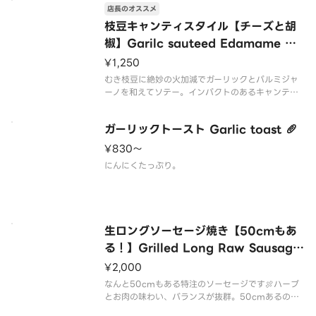
店長のオススメ
枝豆キャンティスタイル【チーズと胡
椒】Garilc sauteed Edamame wit
h parmesan cheese flavor🥜🧂
¥1,250
むき枝豆に絶妙の火加減でガーリックとパルミジャ
ーノを和えてソテー。インパクトのあるキャンティ
スタイルに。ニンニクの風味がたまらない🧀🧄🔥ワ
インとピッタリ🍷
ガーリックトースト Garlic toast 🥖
¥830〜
にんにくたっぷり。
生ロングソーセージ焼き【50cmもあ
る！】Grilled Long Raw Sausage
🍖
¥2,000
なんと50cmもある特注のソーセージです🍖ハーブ
とお肉の味わい、バランスが抜群。50cmあるので
みんなで取り分けても充分！