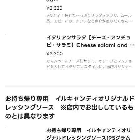
ドレッシン
¥2,330
人気No1！魚介た～っぷりサラダ🥗アサリ、ムール
貝、エビ、イカ、ホタテなど魚介が盛りだくさんの
人気サラダです🐚🦐🦑当店自慢のドレッシング🧴を
たっぷりかけてお召し上がりください。
イタリアンサラダ【チーズ・アンチョ
1サイズのみ。ミニドレッシング付（よく揉み込んだ
後振ってからおかけください）。別途
ビ・サラミ】Cheese salami and ol
ive salad🥗
¥2,300
カマンベールチーズにサラミ、オリーブとアンチョ
ビを入れてイタリアンスタイルに。当店オリジナル
ドレッシングも相まって、サラダなのにお酒にもピ
ッタリあいます🧀🍖🐟
※1サイズのみ
※ミニドレッシング付（よく揉み込んだ後振ってか
らおかけください）
お持ち帰り専用 イルキャンティオリジナルド
※別途ドレッシング
レッシングソース ※店内でお出ししているも
のとは異なります
お持ち帰り専用 イルキャンティオリ
ジナルドレッシングソース195グラム