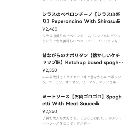
みもなく、たまらない美味しさを醸し出す絶品スー
プは唯一イルキャンティだけの逸品です🦑🍜イカス
シラスのペペロンチーノ【シラス山盛
ミ、ベーコン、オニオン、マッシュルーム、イカ。
※スープ増量、大盛り等は承って
り】Peperoncino With Shirasu🍝
¥2,460
シラス山盛りのペペロンチーノ。シンプルにピリッ
とただでさえ美味しいペペロンチーノにシラスをこ
れでもかとたっぷりからめて一口でお召し上がりく
ださい。シラスの風味がたまりません🐟🌶🔥
昔ながらのナポリタン【懐かしいケチ
※ソース増量、大盛り等は承っておりません。ご了
承ください。
ャップ味】Ketchup based spaghet
ti🍝
¥2,350
みんな大好き！ケチャップ味で昔ながらのナポリタ
ン。ベーコン、オニオン、ピーマン、マッシュルーム
と具材たっぷり。仕上げにパルメザンチーズ🧅🥓
🧀。※ソース増量、大盛り等は承っておりません。
ミートソース【お肉ゴロゴロ】Spagh
ご了承ください。
etti With Meat Sauce🍝
¥2,250
子供も大人も大好きな、ごろごろお肉たっぷりのミ
ートソースをどうぞ！🍖🍖🍖