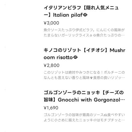
フライドポテトと共に、お酒のおつまみにもピッタ
イタリアンピラフ【隠れ人気メニュ
ー】Italian pilaf🥘
¥3,000
魚介ソースたっぷり伊式ピラフ。にんにくの風味が
たまらないガーリックライス🧄🥘魚介たっぷりのト
マトクリームソースをかけたイルキャンティオリジ
キノコのリゾット【イチオシ】Mushr
oom risotto🥘
¥2,800
このリゾットは絶対やみつきになる！ポルチーニの
なんとも言えない香りと風味🍄食感の良いリゾット
と最高のハーモニー。カリブサラダ、真夜中に次い
で出たメニューです。ポルチーニ、しいたけ、しめ
ゴルゴンゾーラのニョッキ【チーズの
じ、えのき、パルミジャーノチーズ🧀
旨味】Gnocchi with Gorgonzola
cheese sauce🥔
¥1,690
ゴルゴンゾーラの旨味が最高のソース🧀食べやすい
ように小さめに揃えたニョッキ🥔はモチプチッとし
た食感で旨味たっぷりのソースによくからみます。