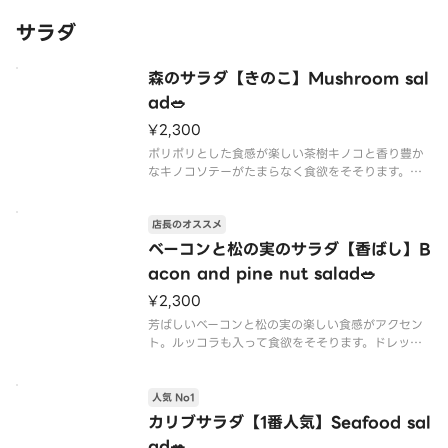
サラダ
森のサラダ【きのこ】Mushroom sal
ad🥗
¥2,300
ポリポリとした食感が楽しい茶樹キノコと香り豊か
なキノコソテーがたまらなく食欲をそそります。キ
ノコの食感とドレッシングの組み合わせは最高です
🍄🍄🍄
店長のオススメ
※1サイズのみ
※ミニドレッシング付（よく揉み込んだ後振ってか
ベーコンと松の実のサラダ【香ばし】B
らおかけください）
acon and pine nut salad🥗
※別途ドレッシングをご希望の方は
¥2,300
芳ばしいベーコンと松の実の楽しい食感がアクセン
ト。ルッコラも入って食欲をそそります。ドレッシ
ングとの相性もばっちり🥓🍃🍋
※1サイズのみ
※ミニドレッシング付（よく揉み込んだ後振ってか
人気 No1
らおかけください）
カリブサラダ【1番人気】Seafood sal
※別途ドレッシングをご希望の方はお持ち帰り専用
ad🥗