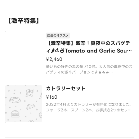
召し上がりください。
【激辛特集】
店長のオススメ
【激辛特集】激辛！真夜中のスパゲテ
ィ🌶🍅🍜Tomato and Garlic Soup
Based Spaghetti With Squid Ver
¥2,460
y Hot
辛いもの好きの為の辛さ10倍。大人気の真夜中のス
パゲティの激辛バージョンです🔥🔥🔥
辛さはなんと通常の真夜中のスパゲティの10倍🌶🌶🌶
🌶🌶🌶🌶🌶🌶🌶
カトラリーセット
ただ辛いだけではなく、「辛いのが得意」という程
度の方が美味しいと思える辛さの限界を追求しまし
¥160
た。更なる刺激をお
2022年4月よりカトラリーが有料化になりました。
フォーク2本、スプーン2本、お手拭き2つのセット
になります。