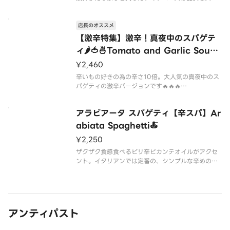
ゲティです。海の具材が盛りだくさんで入っていま
す🐚🦑🦐🦪※ソース増量、大盛り等は承っておりま
店長のオススメ
せん。ご了承ください。
【激辛特集】激辛！真夜中のスパゲテ
ィ🌶🍅🍜Tomato and Garlic Soup
Based Spaghetti With Squid Ver
¥2,460
y Hot
辛いもの好きの為の辛さ10倍。大人気の真夜中のス
パゲティの激辛バージョンです🔥🔥🔥
辛さはなんと通常の真夜中のスパゲティの10倍🌶🌶🌶
🌶🌶🌶🌶🌶🌶🌶
アラビアータ スパゲティ【辛スパ】Ar
ただ辛いだけではなく、「辛いのが得意」という程
度の方が美味しいと思える辛さの限界を追求しまし
abiata Spaghetti🍝
た。更なる刺激をお
¥2,250
ザクザク食感食べるピリ辛ピカンテオイルがアクセ
ント。イタリアンでは定番の、シンプルな辛めのト
マトソーススパゲティです🍅🌶🔥🍝
※ソース増量、大盛り等は承っておりません。ご了
承ください。
アンティパスト