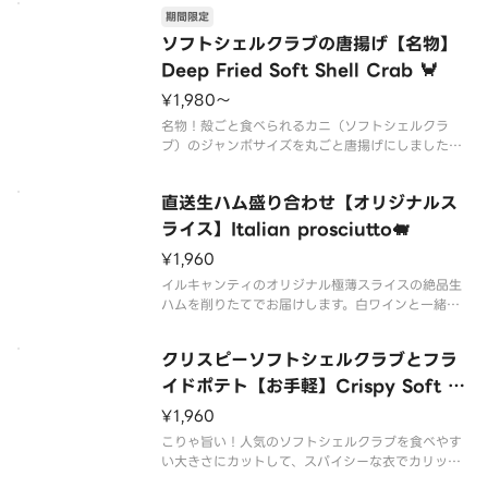
期間限定
ソフトシェルクラブの唐揚げ【名物】
Deep Fried Soft Shell Crab 🦀
¥1,980〜
名物！殻ごと食べられるカニ（ソフトシェルクラ
ブ）のジャンボサイズを丸ごと唐揚げにしました！
見た目はカニのステーキ🦀
当店のドレッシングをアレンジした特製ソースでお
直送生ハム盛り合わせ【オリジナルス
召し上がりください。
ライス】Italian prosciutto🐖
¥1,960
イルキャンティのオリジナル極薄スライスの絶品生
ハムを削りたてでお届けします。白ワインと一緒に
🐖
クリスピーソフトシェルクラブとフラ
イドポテト【お手軽】Crispy Soft Sh
ell Crab and potato🦀🍟
¥1,960
こりゃ旨い！人気のソフトシェルクラブを食べやす
い大きさにカットして、スパイシーな衣でカリッと
揚げました🦀