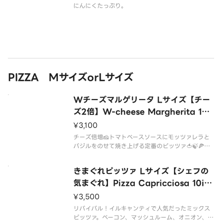
にんにくたっぷり。
PIZZA MサイズorLサイズ
Wチーズマルゲリータ Lサイズ【チー
ズ2倍】W-cheese Margherita 10i
n🍕
¥3,100
チーズ倍増🧀トマトベースソースにモッツァレラと
バジルをのせて焼き上げる定番のピッツァ🍅🍃🍕今
回は大サービスでチーズを2倍に！🧀🧀モッチモチの
チーズがたまらないWチーズマルゲリータは10イン
きまぐれピッツァ Lサイズ【シェフの
気まぐれ】Pizza Capricciosa 10in
🍕
¥3,500
リバイバル！イルキャンティで人気だったミックス
ピッツァ。ベーコン、マッシュルーム、オニオン、ピ