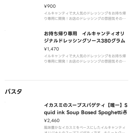
¥900
イルキャンティで大人気のドレッシングをお持ち帰
り専用に開発！お店のドレッシングの雰囲気そのま
まに、賞味期限も20日間以上！圧倒的な旨味、コク
でサラダを主役にする魔法の雫。女性はもちろん、
お持ち帰り専用 イルキャンティオリ
野菜嫌いのお子様、お酒のつまみが欲しい男性にも
おすすめ！使いきりサイズの1
ジナルドレッシングソース380グラム
¥1,470
イルキャンティで大人気のドレッシングをお持ち帰
り専用に開発！お店のドレッシングの雰囲気そのま
まに、賞味期限も20日間以上！たくさん使う方にお
すすめのファミリーサイズ圧倒的な旨味、コクでサ
ラダを主役にする魔法の雫。女性はもちろん、野菜
嫌いのお子様、お酒のつまみが
パスタ
イカスミのスープスパゲティ【唯一】S
quid ink Soup Based Spaghetti🍜
¥2,460
風味豊かなイカスミをベースにしたイルキャンティ
オリジナルのスープスパゲティです。さらっとクサ