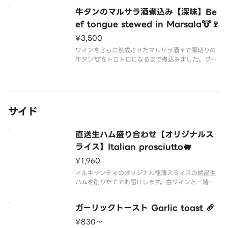
牛タンのマルサラ酒煮込み【深味】Be
ef tongue stewed in Marsala🐮🍷
¥3,500
ワインをさらに熟成させたマルサラ酒🍷で厚切りの
牛タン🐮をトロトロになるまで煮込みました。グラ
ンドメニューの人気者がデリバリーでお召し上がり
サイド
直送生ハム盛り合わせ【オリジナルス
ライス】Italian prosciutto🐖
¥1,960
イルキャンティのオリジナル極薄スライスの絶品生
ハムを削りたてでお届けします。白ワインと一緒に
🐖
ガーリックトースト Garlic toast 🥖
¥830〜