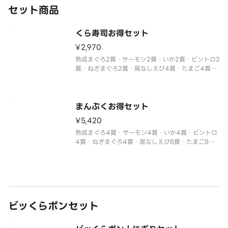
セット商品
くら寿司お得セット
¥2,970
熟成まぐろ2貫・サーモン2貫・いか2貫・ビントロ2
貫・ねぎまぐろ2貫・尾なしえび4貫・たまご4貫・
いなり4貫・サラダ4貫・コーン4貫
※わさび抜きでご提供しています。
別付のわさびでお召し上がりください。
※醤油・ガリ・わさび・はしなどは規定量お付けし
まんぷくお得セット
ておりま
¥5,420
熟成まぐろ4貫・サーモン4貫・いか4貫・ビントロ
4貫・ねぎまぐろ4貫・尾なしえび8貫・たまご8
貫・いなり8貫・サラダ8貫・コーン8貫
※わさび抜きでご提供しています。
別付のわさびでお召し上がりください。
※醤油・ガリ・わさび・はしなどは規定量お付けし
ておりま
ビッくらポンセット