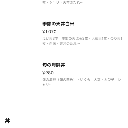
枚・シャリ・天丼のたれ
※平日17時まで限定商品です。
※丼1つにつき、はしを1膳お付けしております。
追加でお付けすることはできません。
※大盛/小盛などの変更はできません。
季節の天丼白米
※トッピングの追加・変更できませ
¥1,070
えび天3本・季節の天ぷら2枚・大葉天1枚・のり天1
枚・白米・天丼のたれ
※平日17時まで限定商品です。
※丼1つにつき、はしを1膳お付けしております。
追加でお付けすることはできません。
※大盛/小盛などの変更はできません。
旬の海鮮丼
※トッピングの追加・変更できません
¥980
旬の海鮮（旬の鮮魚）・いくら・大葉・とび子・シ
ャリ
※平日の17時まで限定商品です。
※季節・天候・水揚げ状況などによりネタが変更と
なる場合があります。
※丼1つにつき、はしを1膳お付けしております。
追加でお付けすることはできません。
※大盛/小盛などの変更
丼