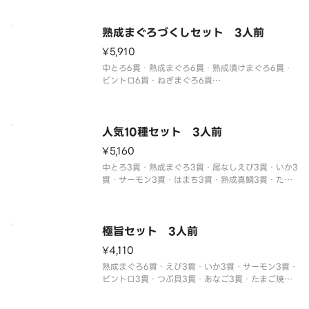
※フリーズドライの味噌汁が3つ付いてきます。
※わさび抜きでご提供しています。
別付のわさびでお召し上がりください。
熟成まぐろづくしセット 3人前
※醤油
¥5,910
中とろ6貫・熟成まぐろ6貫・熟成漬けまぐろ6貫・
ビントロ6貫・ねぎまぐろ6貫
※わさび抜きでご提供しています。
別付のわさびでお召し上がりください。
※醤油・ガリ・わさび・はしなどは規定量お付けし
ております。
人気10種セット 3人前
追加でお付けすることはできません。
¥5,160
※中とろ、厳選
中とろ3貫・熟成まぐろ3貫・尾なしえび3貫・いか3
貫・サーモン3貫・はまち3貫・熟成真鯛3貫・たま
ご焼き3貫・えびマヨ3貫・ねぎまぐろ3貫
※わさび抜きでご提供しています。
別付のわさびでお召し上がりください。
※醤油・ガリ・わさび・はしなどは規定量お付けし
極旨セット 3人前
て
¥4,110
熟成まぐろ6貫・えび3貫・いか3貫・サーモン3貫・
ビントロ3貫・つぶ貝3貫・あなご3貫・たまご焼き3
貫・いなり3貫
※わさび抜きでご提供しています。