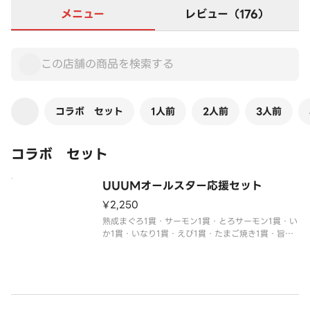
メニュー
レビュー（176）
コラボ セット
1人前
2人前
3人前
コラボ セット
UUUMオールスター応援セット
¥2,250
熟成まぐろ1貫・サーモン1貫・とろサーモン1貫・い
か1貫・いなり1貫・えび1貫・たまご焼き1貫・旨だ
れ牛カルビ1貫・特大切りうなぎ1貫
※オリジナルステッカー1枚がついてきます。
※わさび抜きでご提供しています。
別付のわさびでお召し上がりください。
※醤油・