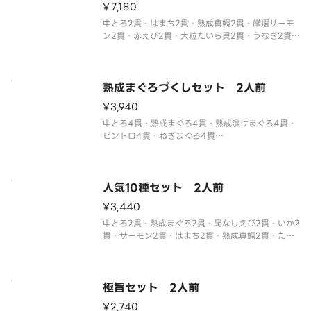
¥7,180
中とろ2貫・はまち2貫・熟成真鯛2貫・厳選サーモ
ン2貫・赤えび2貫・大粒たいら貝2貫・うなぎ2貫・
たこうに2貫・いくら2貫・かに身2貫
※フリーズドライの味噌汁が2つ付いてきます。
※わさび抜きでご提供しています。
別付のわさびでお召し上がりください。
熟成まぐろづくしセット 2人前
※醤油
¥3,940
中とろ4貫・熟成まぐろ4貫・熟成漬けまぐろ4貫・
ビントロ4貫・ねぎまぐろ4貫
※わさび抜きでご提供しています。
別付のわさびでお召し上がりください。
※醤油・ガリ・わさび・はしなどは規定量お付けし
ております。
人気10種セット 2人前
追加でお付けすることはできません。
¥3,440
※中とろ、厳選
中とろ2貫・熟成まぐろ2貫・尾なしえび2貫・いか2
貫・サーモン2貫・はまち2貫・熟成真鯛2貫・たま
ご焼き2貫・えびマヨ2貫・ねぎまぐろ2貫
※わさび抜きでご提供しています。
別付のわさびでお召し上がりください。
※醤油・ガリ・わさび・はしなどは規定量お付けし
極旨セット 2人前
て
¥2,740