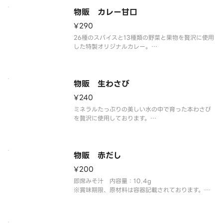
※アレルゲン情報はくら寿司HPをご確認ください。
物販 カレー甘口
¥290
26種のスパイスと13種類の野菜と果物を贅沢に使用
した特製オリジナルカレー。
レトルトカレー（甘口） 内容量：150g（1人前）
※賞味期限、原材料は容器記載されております。
※アレルゲン情報はくら寿司HPをご確認ください。
物販 生わさび
¥240
ミネラルたっぷりの美しい水の中で育った本わさび
を贅沢に使用しております。
※わさびは本わさびと西洋わさびのブレンドとなり
ます。 内容量：30g
※賞味期限、原材料は容器記載されております。
※アレルゲン情報はくら寿司HPをご確認ください。
物販 赤だし
¥200
即席みそ汁 内容量：10.4g
※賞味期限、原材料は容器記載されております。
※アレルゲン情報はくら寿司HPをご確認ください。