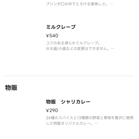
プリンが口の中でとろける美味しさ。
※大盛/小盛などの変更はできません。
※トッピングの追加・変更できません。
※お召し上がりは1時間以内にお願いします。
ミルクレープ
¥540
コクのある滑らかミルクレープ。
※大盛/小盛などの変更はできません。
※トッピングの追加・変更できません。
※お召し上がりは1時間以内にお願いします。
物販
物販 シャリカレー
¥290
26種のスパイスと13種類の野菜と果物を贅沢に使用
した特製オリジナルカレー。
レトルトカレー（中辛） 内容量：150g（1人前）
※賞味期限、原材料は容器記載されております。