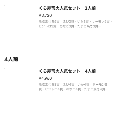
別付のわさびでお召し上がりください。
※醤油・ガリ・わさび・はしなどは規定量お付けし
くら寿司大人気セット 3人前
ております。
¥3,720
追加でお付け
熟成まぐろ6貫・えび3貫・いか3貫・サーモン6貫・
ビントロ3貫・あなご3貫・たまご焼き3貫
※わさび抜きでご提供しています。
別付のわさびでお召し上がりください。
※醤油・ガリ・わさび・はしなどは規定量お付けし
ております。
4人前
くら寿司大人気セット 4人前
¥4,960
熟成まぐろ8貫・えび4貫・いか4貫・サーモン8
貫・ビントロ4貫・あなご4貫・たまご焼き4貫
※わさび抜きでご提供しています。
別付のわさびでお召し上がりください。
※醤油・ガリ・わさび・はしなどは規定量お付けし
ております。