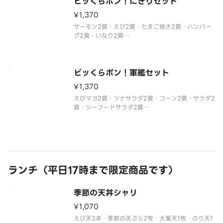
ビッくらポン！にぎりセット
¥1,370
サーモン2貫・えび2貫・たまご焼き2貫・ハンバー
グ2貫・いなり2貫
※1セットにつき1個、ビッくらポン！をプレゼント
※醤油・ガリ・わさび・はしなどは規定量お付けし
ております。
追加でお付けすることはできません。
ビッくらポン！軍艦セット
※セットメニューの内容は変更できません。
¥1,370
※生
えびマヨ2貫・ツナサラダ2貫・コーン2貫・サラダ2
貫・シーフードサラダ2貫
※1セットにつき1個、ビッくらポン！をプレゼント
※わさび抜きでご提供しています。
別付のわさびでお召し上がりください。
※醤油・ガリ・わさび・はしなどは規定量お付けし
ております。
追
ランチ（平日17時まで限定商品です）
季節の天丼シャリ
¥1,070
えび天3本・季節の天ぷら2枚・大葉天1枚・のり天1