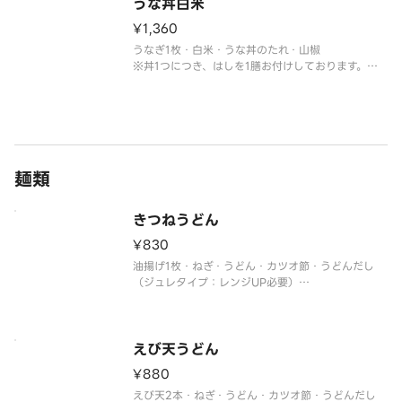
※お召し上がりは1時間以内にお願いします。
うな丼白米
¥1,360
うなぎ1枚・白米・うな丼のたれ・山椒
※丼1つにつき、はしを1膳お付けしております。
追加でお付けすることはできません。
※大盛/小盛などの変更はできません。
※トッピングの追加・変更できません。
※お召し上がりは1時間以内にお願いします。
麺類
きつねうどん
¥830
油揚げ1枚・ねぎ・うどん・カツオ節・うどんだし
（ジュレタイプ：レンジUP必要）
※レンジUP時間の目安はシールのお召し上がり方を
ご参考ください。
※うどん1つにつき、はしを1膳お付けしておりま
す。
えび天うどん
追加でお付けすることはできません。
¥880
※お召し上がりは1時間以内
えび天2本・ねぎ・うどん・カツオ節・うどんだし