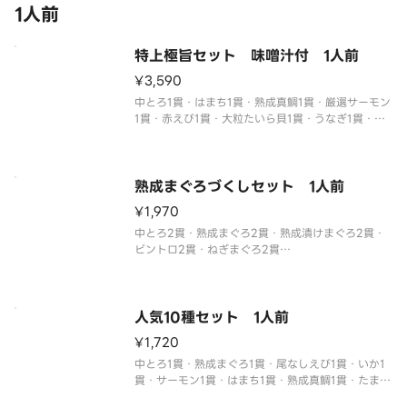
1人前
特上極旨セット 味噌汁付 1人前
¥3,590
中とろ1貫・はまち1貫・熟成真鯛1貫・厳選サーモン
1貫・赤えび1貫・大粒たいら貝1貫・うなぎ1貫・た
こうに1貫・いくら1貫・かに身1貫
※フリーズドライの味噌汁が1つ付いてきます。
※わさび抜きでご提供しています。
別付のわさびでお召し上がりください。
熟成まぐろづくしセット 1人前
※醤油
¥1,970
中とろ2貫・熟成まぐろ2貫・熟成漬けまぐろ2貫・
ビントロ2貫・ねぎまぐろ2貫
※わさび抜きでご提供しています。
別付のわさびでお召し上がりください。
※醤油・ガリ・わさび・はしなどは規定量お付けし
ております。
人気10種セット 1人前
追加でお付けすることはできません。
¥1,720
※中とろ、厳選
中とろ1貫・熟成まぐろ1貫・尾なしえび1貫・いか1
貫・サーモン1貫・はまち1貫・熟成真鯛1貫・たまご
焼き1貫・えびマヨ1貫・ねぎまぐろ1貫