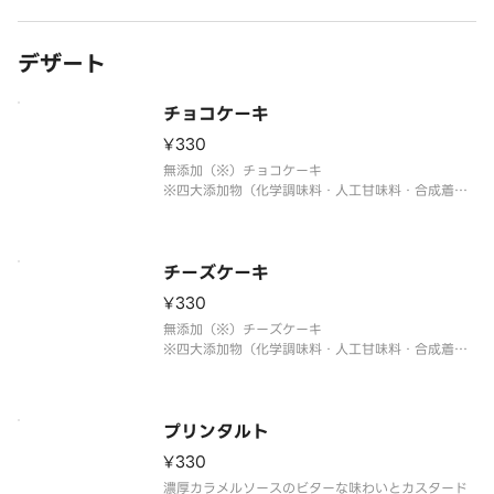
デザート
チョコケーキ
¥330
無添加（※）チョコケーキ
※四大添加物（化学調味料・人工甘味料・合成着色
料・人工保存料）無添加
※大盛/小盛などの変更はできません。
※トッピングの追加・変更できません。
※お召し上がりは1時間以内にお願いします。
チーズケーキ
¥330
無添加（※）チーズケーキ
※四大添加物（化学調味料・人工甘味料・合成着色
料・人工保存料）無添加
※大盛/小盛などの変更はできません。
※トッピングの追加・変更できません。
※お召し上がりは1時間以内にお願いします。
プリンタルト
¥330
濃厚カラメルソースのビターな味わいとカスタード