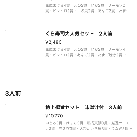
熟成まぐろ4貫・えび2貫・いか2貫・サーモン2
貫・ビントロ2貫・つぶ貝2貫・あなご2貫・たまご
焼き2貫・いなり2貫
※わさび抜きでご提供しています。
別付のわさびでお召し上がりください。
※醤油・ガリ・わさび・はしなどは規定量お付けし
くら寿司大人気セット 2人前
ております。
¥2,480
追加でお付け
熟成まぐろ4貫・えび2貫・いか2貫・サーモン4
貫・ビントロ2貫・あなご2貫・たまご焼き2貫
※わさび抜きでご提供しています。
別付のわさびでお召し上がりください。
※醤油・ガリ・わさび・はしなどは規定量お付けし
ております。
3人前
特上極旨セット 味噌汁付 3人前
¥10,770
中とろ3貫・はまち3貫・熟成真鯛3貫・厳選サーモ
ン3貫・赤えび3貫・大粒たいら貝3貫・うなぎ3貫・
たこうに3貫・いくら3貫・かに身3貫