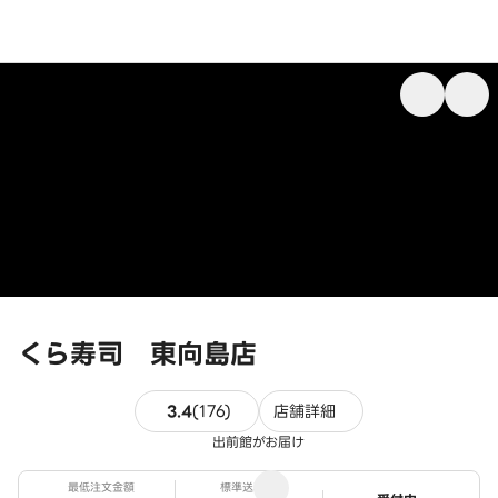
くら寿司 東向島店
176件のレビュー
3.4
(
176
)
店舗詳細
出前館がお届け
最低注文金額
標準送料