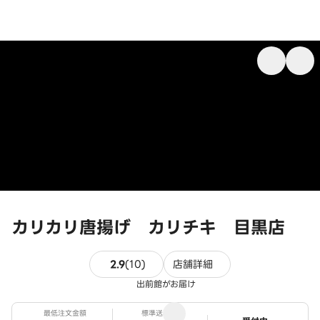
カリカリ唐揚げ カリチキ 目黒店
10件のレビュー
2.9
(
10
)
店舗詳細
出前館がお届け
最低注文金額
標準送料