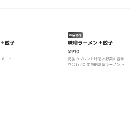
お店価格
＋餃子
味噌ラーメン＋餃子
¥910
トメニュー
特製のブレンド味噌と野菜の旨味
を合わせた本格的味噌ラーメン
と、国産野菜を使用した焼餃子の
セット