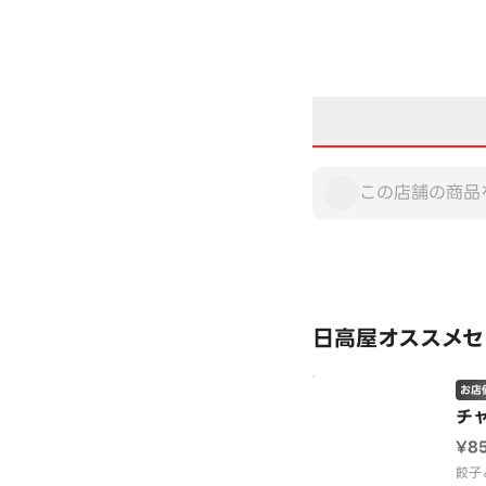
日高屋オススメセ
お店
チ
¥8
餃子