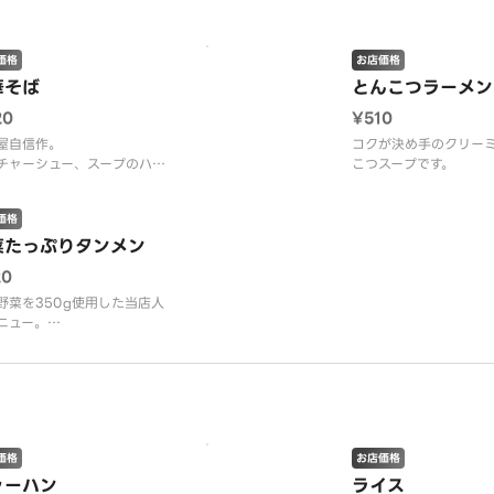
価格
お店価格
華そば
とんこつラーメン
20
¥510
屋自信作。
コクが決め手のクリー
チャーシュー、スープのハー
こつスープです。
ーをお楽しみください。
価格
菜たっぷりタンメン
20
野菜を350g使用した当店人
ニュー。
かり炒めた野菜の旨味が塩味
ープに溶け込んで美味しく仕
ております。
価格
お店価格
ャーハン
ライス