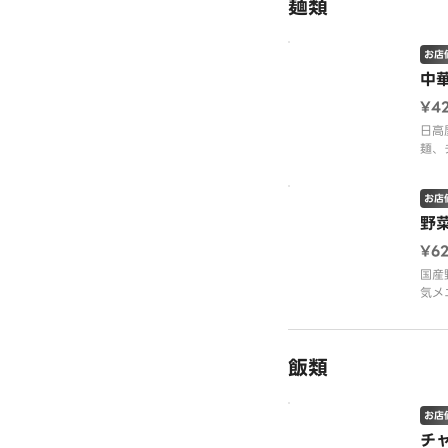
麺類
お店
中
¥4
日高
麺、
モニ
お店
野
¥6
国産
気メ
しっ
のス
上げ
飯類
お店
チ