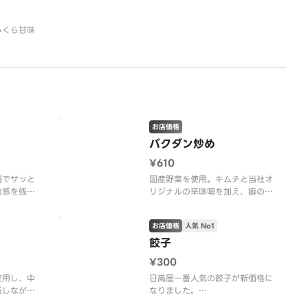
っくら甘味
。
お店価格
バクダン炒め
¥610
鍋でサッと
国産野菜を使用。キムチと当社オ
食感を残し
リジナルの辛味噌を加え、癖のあ
る辛さに仕上げております。
お店価格
人気 No1
餃子
¥300
使用し、中
日高屋一番人気の餃子が新価格に
残しながら
なりました。
タレで仕上
国産野菜を使用。薄い皮に具をぎ