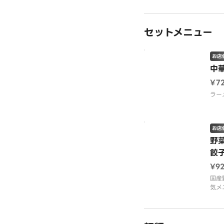
国産
っし
した
セットメニュー
お店
中
¥7
ラー
お店
野
餃
¥9
国産
気メ
ンと
のセ