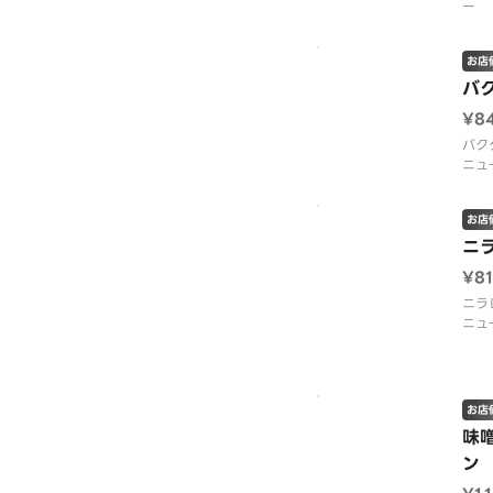
ー
お店
バ
¥8
バク
ニュ
お店
ニ
¥8
ニラ
ニュ
お店
味
ン