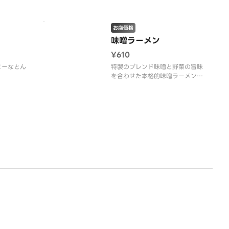
お店価格
味噌ラーメン
¥610
ミーなとん
特製のブレンド味噌と野菜の旨味
を合わせた本格的味噌ラーメン。
もやしのシャキシャキ感とマイル
ドな味噌の味をお楽しみくださ
い。