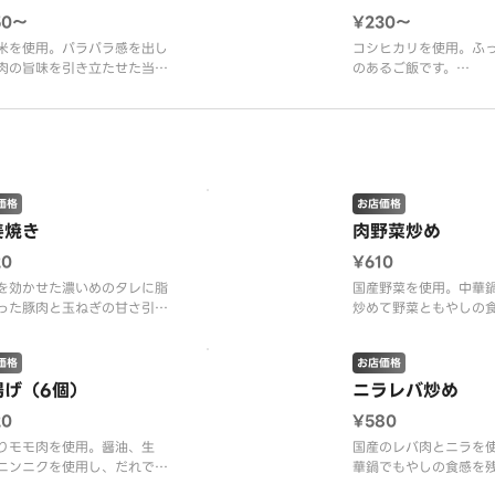
50〜
¥230〜
米を使用。パラパラ感を出し
コシヒカリを使用。ふ
肉の旨味を引き立たせた当店
のあるご飯です。
ジナルのチャーハン
※画像は普通盛りです
像は普通盛りです。
価格
お店価格
姜焼き
肉野菜炒め
20
¥610
を効かせた濃いめのタレに脂
国産野菜を使用。中華
った豚肉と玉ねぎの甘さ引き
炒めて野菜ともやしの
せた1品
仕上げております。
価格
お店価格
揚げ（6個）
ニラレバ炒め
20
¥580
りモモ肉を使用。醤油、生
国産のレバ肉とニラを
ニンニクを使用し、だれでも
華鍋でもやしの食感を
やすい味付けに仕上げており
オイスターを効かせた