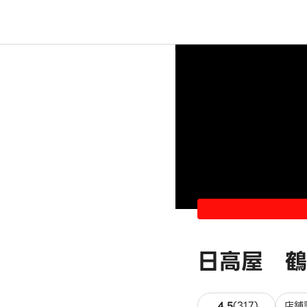
日高屋 鶴
317件のレ
4.5
(
317
)
店舗