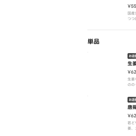
¥5
国産
つつ
オリ
※画
単品
お店
生
¥6
生姜
のの
立た
お店
唐
¥6
若ど
姜、
食べ