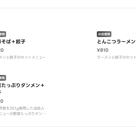
野菜を使用。薄い皮に具をぎ
り詰めて更に美味しくなりま
。
価格
お店価格
華そば＋餃子
とんこつラーメン
20
¥810
メンと餃子のセットメニュー
ラーメンと餃子のセッ
価格
菜たっぷりタンメン＋
子
20
野菜を351g使用した当店人
ニューの野菜たっぷりタンメ
、国産野菜を使用した焼餃子
ット