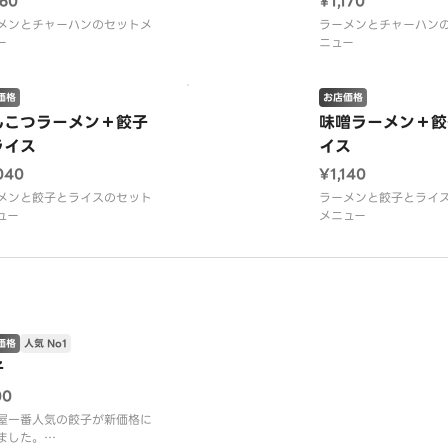
160
¥1,170
メンとチャーハンのセットメ
ラーメンとチャーハン
ー
ニュー
価格
お店価格
んこつラーメン＋餃子
味噌ラーメン＋餃
ライス
イス
040
¥1,140
メンと餃子とライスのセット
ラーメンと餃子とライ
ュー
メニュー
価格
人気 No1
子
00
屋一番人気の餃子が新価格に
ました。