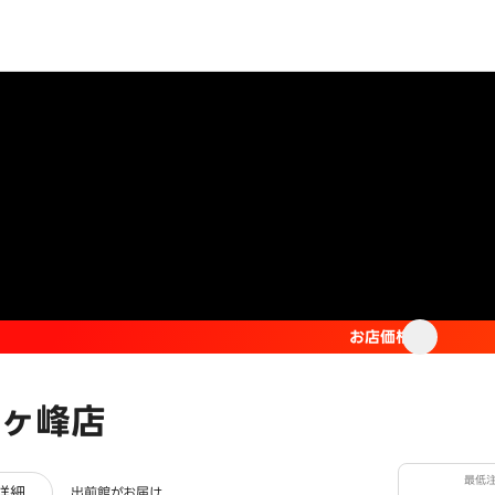
お店価格
ヶ峰店
最低
ビュー
詳細
出前館がお届け