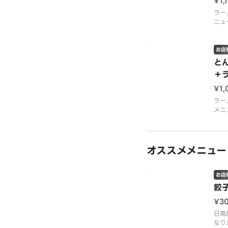
¥1,
ラー
ニュ
お店
と
＋
¥1,
ラー
メニ
オススメメニュー
お店
餃
¥3
日高
なり