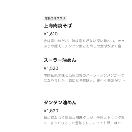
食べてください。
店長のオススメ
上海肉焼そば
¥1,610
色は濃いめだが、味は濃すぎない深い味わい。たっ
ぷりの豚肉にチンゲン菜ともやしの食感がよく合
う。
スーラー油めん
¥1,520
中国伝統の味と当店自慢のスーラータンメンが一つ
になりました。癖になる酸味と、後引く辛味がやみ
つきになる一品！
タンタン油めん
¥1,520
麺に絡みつく濃厚な胡麻ダレが、予想以上にコク深
く、まったりとした舌触りに。こってり派にはたま
らない一品。