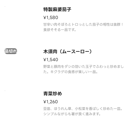
特製麻婆茄子
¥1,580
甘辛い肉そぼろとトロっとした茄子の相性は抜群！
食欲そそる一品です。
品切れ
木須肉（ムースーロー）
¥1,540
野菜と豚肉をダシの効いた玉子でふわっと炒めまし
た。キクラゲの食感が楽しい一品。
青菜炒め
¥1,260
豆苗、ほうれん草、小松菜を香ばしく炒めた一皿。
シンプルながらも箸が良く進みます。