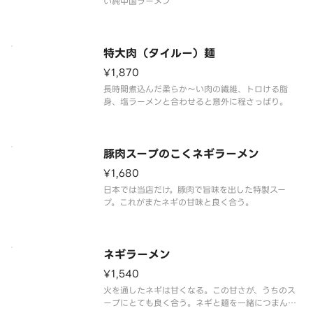
い純中国ラーメン
特大肉（タイルー）麺
¥1,870
長時間煮込んだ柔らか～い肉の繊維、トロける脂
身、塩ラーメンと合わせると意外に程さっぱり。
豚肉スープのこくネギラーメン
¥1,680
日本では当店だけ。豚肉で旨味を出した特製スー
プ。これがまたネギの甘味と良く合う。
ネギラーメン
¥1,540
火を通したネギは甘くなる。この甘さが、うちのス
ープにとても良く合う。ネギと麺を一緒につまんで