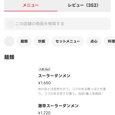
メニュー
レビュー（352）
麺類
炒飯
セットメニュー
点心
料理
麺類
人気 No1
スーラータンメン
¥1,650
他の店とは全然ちがう。コクのある酸っぱさが違
う。コクのある辛さが違う。当店1番人気商品！
激辛スーラータンメン
¥1,720