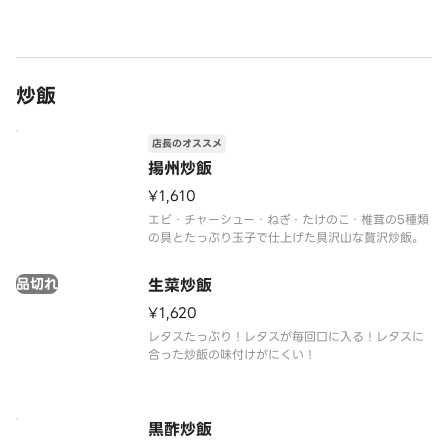
炒飯
店長のオススメ
揚州炒飯
¥1,610
エビ・チャーシュー・ねぎ・たけのこ・椎茸の5種類
の具とたっぷり玉子で仕上げた具沢山な贅沢炒飯。
品切れ
生菜炒飯
¥1,620
レタスたっぷり！レタスが毎回口に入る！レタスに
合った炒飯の味付けがにくい！
黒酢炒飯