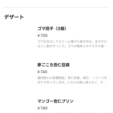
デザート
ゴマ団子（3個）
¥700
ゴマをまぶしてカリっと揚げた餅の中は、まろやか
なこし餡がぎっしり。ゴマの風味とモチモチの食感
がたまらないHOTデザートです。
夢ごこち杏仁豆腐
¥740
揚州商人の自慢商品。杏仁豆腐。毎日、一つ一つ手
作りで作っています。とろける様に柔らかく、すっ
きりと甘い。この優しい舌触りは、まさに夢ごこち
です。
マンゴー杏仁プリン
¥780