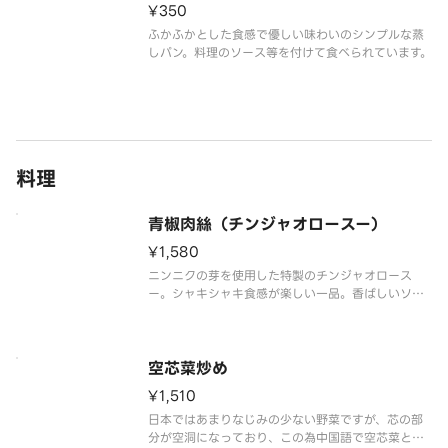
¥350
ふかふかとした食感で優しい味わいのシンプルな蒸
しパン。料理のソース等を付けて食べられています。
料理
青椒肉絲（チンジャオロースー）
¥1,580
ニンニクの芽を使用した特製のチンジャオロース
ー。シャキシャキ食感が楽しい一品。香ばしいソー
スがニンニクの芽や細切り豚肉とよく合います。
空芯菜炒め
¥1,510
日本ではあまりなじみの少ない野菜ですが、芯の部
分が空洞になっており、この為中国語で空芯菜と呼