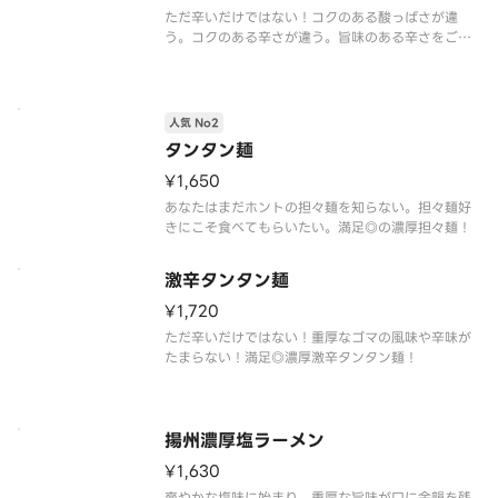
ただ辛いだけではない！コクのある酸っぱさが違
う。コクのある辛さが違う。旨味のある辛さをご賞
味ください！
人気 No2
タンタン麺
¥1,650
あなたはまだホントの担々麺を知らない。担々麺好
きにこそ食べてもらいたい。満足◎の濃厚担々麺！
激辛タンタン麺
¥1,720
ただ辛いだけではない！重厚なゴマの風味や辛味が
たまらない！満足◎濃厚激辛タンタン麺！
揚州濃厚塩ラーメン
¥1,630
爽やかな塩味に始まり、重厚な旨味が口に余韻を残