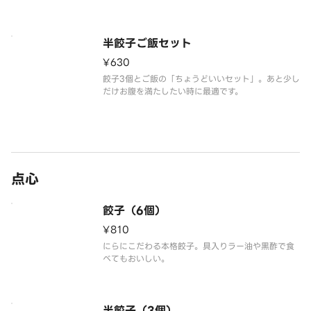
半餃子ご飯セット
¥630
餃子3個とご飯の「ちょうどいいセット」。あと少し
だけお腹を満たしたい時に最適です。
点心
餃子（6個）
¥810
にらにこだわる本格餃子。具入りラー油や黒酢で食
べてもおいしい。
半餃子（3個）