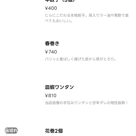
¥400
にらにこだわる本格餃子。具入りラー油や黒酢で食
べてもおいしい。
春巻き
¥740
パリッと香ばしく揚げた皮から具がとろり。
皿蝦ワンタン
¥810
当店自慢の手包みワンタンと甘辛ダレの相性抜群！
品切れ
花巻2個