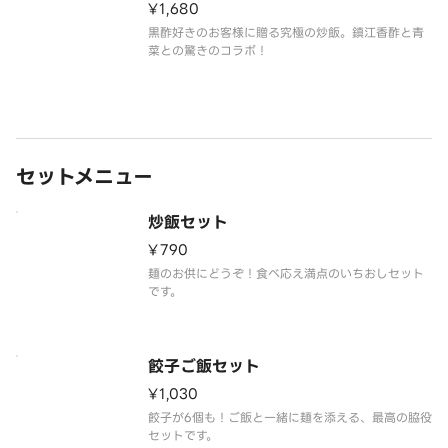
¥1,680
黒酢好きのお客様に贈る究極の炒飯。鎮江香酢と青
菜との驚きのコラボ！
セットメニュー
炒飯セット
¥790
麺のお供にどうぞ！食べ応え満点のいちおしセット
です。
餃子ご飯セット
¥1,030
餃子が6個も！ご飯と一緒に麺を添える、最高の脇役
セットです。