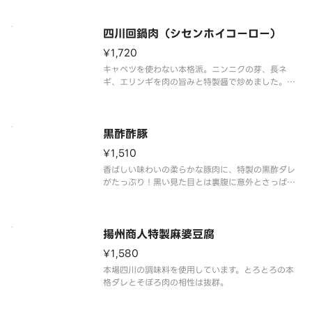
四川回鍋肉（シセンホイコーロー）
¥1,720
キャベツを使わない本格派。ニンニクの芽、長ネ
ギ、エリンギを肉の旨みと特製醤で炒めました。豊
富な具材から食感や風味を楽しめます。四川料理を
代表する逸品。
黒酢酢豚
¥1,510
香ばしい味わいの柔らかな豚肉に、特製の黒酢ダレ
がたっぷり！黒い見た目とは裏腹に意外とさっぱり
とお召し上がりいただけます。豚肉と野菜とのバラ
ンスのとれた1品です。爽やかな酸味と甘味でコク深
いタレと肉の旨味をお楽しみください。
揚州商人特製麻婆豆腐
¥1,580
本場四川の調味料を使用しています。とろとろの本
格ダレとそぼろ肉の相性は抜群。