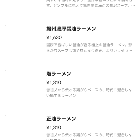
す。シンプルに見えて驚き要素満点の贅沢スープ。
具材もスープに合わせました。コラーゲンも豊富。
揚州濃厚醤油ラーメン
¥1,630
濃厚で香ばしい醤油が香る極上の醤油ラーメン。滑
らかなスープは麺や具と良く絡み、よりいっそう旨
みを引き立てます。シンプルな見た目からは想像出
来ない程、旨みたっぷりなラーメンです。勿論、コ
ラーゲンも豊富。
塩ラーメン
¥1,310
曾祖父から伝わる鶏がらベースの、時代に迎合しな
い純中国ラーメン
正油ラーメン
¥1,310
曾祖父から伝わる鶏がらベースの、時代に迎合しな