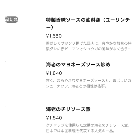
ばれています。蒜の香りと塩のバランスと空芯菜の
シャキシャキ感を楽しんでいただける料理となって
います。
品切れ
特製香味ソースの油淋鶏（ユーリンチ
ー）
¥1,580
香ばしくサックリ揚げた鶏肉に、爽やかな酸味の特
製ダレに赤ピーマンとショウガの風味がよく合う。
豆苗とネギと一緒に食すことで、食感と風味の広が
りを楽しめます。
海老のマヨネーズソース炒め
¥1,840
甘く、まろやかなマヨネーズソースと、香ばしいカ
シューナッツ、海老との相性は抜群。
海老のチリソース煮
¥1,840
ケチャップを使用した定番の海老のチリソース煮。
日本では中国料理を代表する人気の一品。