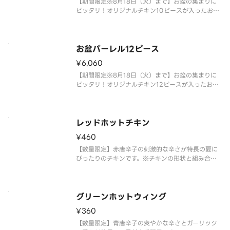
【期間限定※8月18日（火）まで】お盆の集まりに
ピッタリ！オリジナルチキン10ピースが入ったおト
クなバーレルです。オリジナルチキン10ピース、選
べるサイドメニュー5個が含まれます。※シールは数
量限定のため、なくなり次第終了とさせていただき
ます。 ※チキンの形状
お盆バーレル12ピース
¥6,060
【期間限定※8月18日（火）まで】お盆の集まりに
ピッタリ！オリジナルチキン12ピースが入ったおト
クなバーレルです。オリジナルチキン12ピース、選
べるサイドメニュー6個が含まれます。※シールは数
量限定のため、なくなり次第終了とさせていただき
ます。 ※チキンの形状
レッドホットチキン
¥460
【数量限定】赤唐辛子の刺激的な辛さが特長の夏に
ぴったりのチキンです。※チキンの形状と組み合わ
せは、写真と異なる場合がございます。 ※商品の特
性上、チキンの部位指定はご容赦いただいておりま
す。 ※提供方法は、写真と異なる場合がございま
す。
グリーンホットウィング
¥360
【数量限定】青唐辛子の爽やかな辛さとガーリック