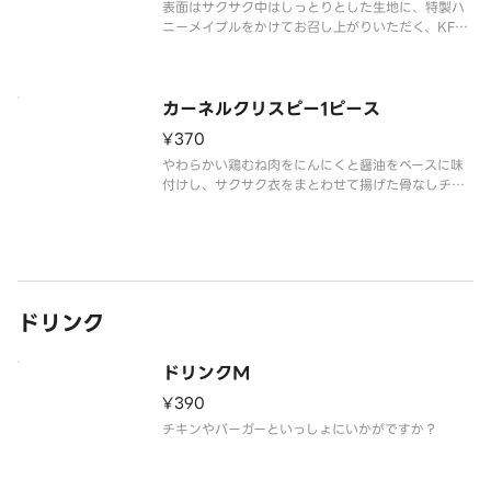
表面はサクサク中はしっとりとした生地に、特製ハ
ニーメイプルをかけてお召し上がりいただく、KFC
オリジナルの人気商品です。
カーネルクリスピー1ピース
¥370
やわらかい鶏むね肉をにんにくと醤油をベースに味
付けし、サクサク衣をまとわせて揚げた骨なしチキ
ン ※カーネルクリスピーは辛さに敏感な方やお子様
には辛く感じられる可能性がございます。
ドリンク
ドリンクM
¥390
チキンやバーガーといっしょにいかがですか？