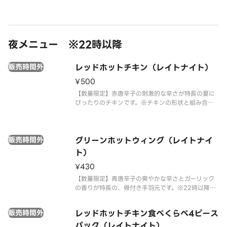
夜メニュー ※22時以降
販売時間外
レッドホットチキン（レイトナイト）
¥500
【数量限定】赤唐辛子の刺激的な辛さが特長の夏に
ぴったりのチキンです。※チキンの形状と組み合わ
せは、写真と異なる場合がございます。 ※商品の特
性上、チキンの部位指定はご容赦いただいておりま
す。 ※提供方法は、写真と異なる場合がございま
販売時間外
す。※22時以降は深夜価格で
グリーンホットウィング（レイトナイ
ト）
¥430
【数量限定】青唐辛子の爽やかな辛さとガーリック
の香りが特長の、骨付き手羽元です。※22時以降は
深夜価格でのご提供となります。時間帯により価格
が異なりますので、あらかじめご了承ください。
販売時間外
レッドホットチキン食べくらべ4ピース
パック（レイトナイト）