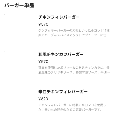
バーガー単品
チキンフィレバーガー
¥570
ケンタッキーバーガーの元祖といったらコレ！11種
類のハーブ＆スパイスでソフトでジューシーに仕上
げたチキンフィレ、レタス、オリーブオイル入りマ
ヨソースを挟んだバーガーです。
和風チキンカツバーガー
¥570
鶏肉を使用したボリュームのあるチキンカツに、醤
油風味のテリヤキソース、特製マヨソース、千切り
キャベツを全粒粉バンズで挟んだ和風の味わいがた
まらないバーガーです。
辛口チキンフィレバーガー
¥620
チキンフィレバーガーに特製の辛口マヨを使用し
た、辛いもの好きのための定番バーガーです。