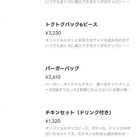
いつでもおトクに購入できるケンタのテッパン！※
チキンの形状と組み合わせは、写真と異なる場合が
ございます。※商品の特性上、チキンの部位指定は
ご容赦いただいております。※提供方法は、写真と
異なる場合がございます。
トクトクパック6ピース
¥3,230
オリジナルチキンとお好きなサイドを組み合わせて
いつでもおトクに購入できるケンタのテッパン！※
チキンの形状と組み合わせは、写真と異なる場合が
ございます。※商品の特性上、チキンの部位指定は
ご容赦いただいております。※提供方法は、写真と
異なる場合がございます。
バーガーパック
¥2,610
バーガー・オリジナルチキン・選べるサイドメニュ
ーが2個ずつ入った2名様にちょうどいいお届け専用
パックです。※チキンの形状と組み合わせは、写真
と異なる場合がございます。※商品の特性上、チキ
ンの部位指定はご容赦いただいております。※提供
方法は、写真と異なる場合がご
チキンセット（ドリンク付き）
¥1,320
オリジナルチキン2ピース、ポテトS、ドリンクMが
付いたセットです。※チキンの形状と組み合わせ