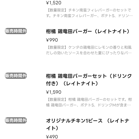
¥1,520
【数量限定】チキン南蛮フィレバーガーのセットで
す。チキン南蛮フィレバーガー、ポテトS、ドリンク
Mが含まれます。※22時以降は深夜価格でのご提供
となります。時間帯により価格が異なりますので、
販売時間外
柑橘 鶏竜田バーガー（レイトナイト）
あらかじめご了承ください。
¥990
【数量限定】ケンタの鶏竜田にレモンの香りと和風
だしの効いたソースを合わせた夏にぴったりなバー
ガーです。※22時以降は深夜価格でのご提供となり
ます。時間帯により価格が異なりますので、あらか
じめご了承ください。
販売時間外
柑橘 鶏竜田バーガーセット（ドリンク
付き）（レイトナイト）
¥1,590
【数量限定】柑橘 鶏竜田バーガーのセットです。柑
橘 鶏竜田バーガー、ポテトS、ドリンクMが含まれ
ます。※22時以降は深夜価格でのご提供となりま
す。時間帯により価格が異なりますので、あらかじ
販売時間外
オリジナルチキン1ピース （レイトナ
めご了承ください。
イト）
¥490