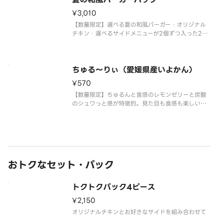
¥3,010
【数量限定】選べる夏の和風バーガー・オリジナル
チキン・選べるサイドメニューが2個ずつ入った2名
様にちょうどいいお届け専用パックです。※チキン
の形状と組み合わせは、写真と異なる場合がござい
ます。※商品の特性上、チキンの部位指定はご容赦
いただいております。※提供方
ちゅる～りぃ（愛媛県産いよかん）
¥570
【数量限定】ちゅるんと食感のレモンゼリーと炭酸
のシュワっと感が特徴的。見た目も食感も楽しいド
リンクです。愛媛県産いよかん味
おトクなセット・パック
トクトクパック4ピース
¥2,150
オリジナルチキンとお好きなサイドを組み合わせて