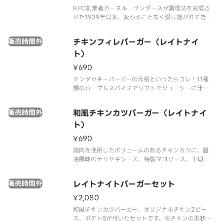
KFC創業者カーネル・サンダースが調理法を完成さ
せた1939年以来、変わることなく受け継がれてきた
調理法で、若鶏を使用し、店舗で手づくりしている
伝統のフライドチキンです。※チキンの形状と組み
販売時間外
チキンフィレバーガー（レイトナイ
合わせは、写真と異なる場合がございます。※商品
の特性上、チキンの部位指
ト）
¥690
ケンタッキーバーガーの元祖といったらコレ！11種
類のハーブ＆スパイスでソフトでジューシーに仕上
げたチキンフィレ、レタス、オリーブオイル入りマ
ヨソースを挟んだバーガーです。※22時以降は深夜
販売時間外
和風チキンカツバーガー（レイトナイ
価格でのご提供となります。時間帯により価格が異
なりますので、あらかじめご
ト）
¥690
鶏肉を使用したボリュームのあるチキンカツに、醤
油風味のテリヤキソース、特製マヨソース、千切り
キャベツを全粒粉バンズで挟んだ和風の味わいがた
まらないバーガーです。※22時以降は深夜価格での
販売時間外
レイトナイトバーガーセット
ご提供となります。時間帯により価格が異なります
ので、あらかじめご了承くださ
¥2,080
和風チキンカツバーガー、オリジナルチキン2ピー
ス、ポテトSが付いたセットです。※チキンの形状と