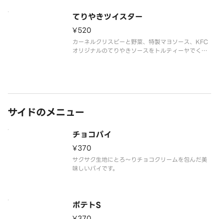
てりやきツイスター
¥520
カーネルクリスピーと野菜、特製マヨソース、KFC
オリジナルのてりやきソースをトルティーヤでくる
んだ和風味の定番ツイスター ※てりやきツイスタ
ーは辛さに敏感な方やお子様には辛く感じられる可
能性がございます。
サイドのメニュー
チョコパイ
¥370
サクサク生地にとろ～りチョコクリームを包んだ美
味しいパイです。
ポテトS
¥370