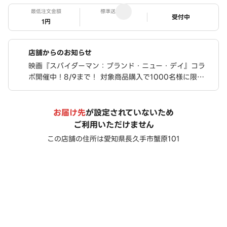
最低注文金額
標準送料
ステータス
受付中
1円
店舗からのお知らせ
映画『スパイダーマン：ブランド・ニュー・デイ』コラ
ボ開催中！8/9まで！ 対象商品購入で1000名様に限定
ステッカーが当たる！ さらに、豪華限定グッズが合計76
0名様に当たるキャンペーンも実施中！
お届け先
が設定されていないため
ご利用いただけません
この店舗の住所は
愛知県長久手市蟹原101