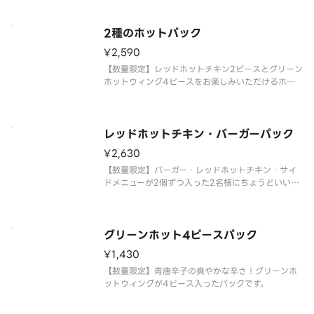
ウィング、サイドメニュー、ドリンクMが含まれま
す。※チキンの形状と組み合わせは、写真と異なる
場合がございます。 ※商品の
2種のホットパック
¥2,590
【数量限定】レッドホットチキン2ピースとグリーン
ホットウィング4ピースをお楽しみいただけるホッ
トパックです。レッドホットチキン2ピース、グリー
ンホットウィング4ピース、サイドメニューが含ま
れます。※チキンの形状と組み合わせは、写真と異
なる場合がございます。 ※
レッドホットチキン・バーガーパック
¥2,630
【数量限定】バーガー・レッドホットチキン・サイ
ドメニューが2個ずつ入った2名様にちょうどいいお
届け専用パックです。※チキンの形状と組み合わせ
は、写真と異なる場合がございます。 ※商品の特性
上、チキンの部位指定はご容赦いただいておりま
す。 ※提供方法は、写真と異
グリーンホット4ピースパック
¥1,430
【数量限定】青唐辛子の爽やかな辛さ！グリーンホ
ットウィングが4ピース入ったパックです。