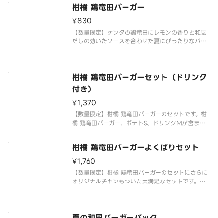
ン、ポテトS、ドリンクMが含まれます。※チキンの
柑橘 鶏竜田バーガー
形状と組み合わせは、写真と異なる場合がございま
す。 ※商品の特性上、チキンの
¥830
【数量限定】ケンタの鶏竜田にレモンの香りと和風
だしの効いたソースを合わせた夏にぴったりなバー
ガーです。
柑橘 鶏竜田バーガーセット（ドリンク
付き）
¥1,370
【数量限定】柑橘 鶏竜田バーガーのセットです。柑
橘 鶏竜田バーガー、ポテトS、ドリンクMが含まれ
ます。
柑橘 鶏竜田バーガーよくばりセット
¥1,760
【数量限定】柑橘 鶏竜田バーガーのセットにさらに
オリジナルチキンもついた大満足なセットです。柑
橘 鶏竜田バーガー、オリジナルチキン、ポテトS、
ドリンクMが含まれます。※チキンの形状と組み合
わせは、写真と異なる場合がございます。 ※商品の
特性上、チキンの部位指定
夏の和風バーガーパック