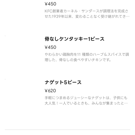
¥450
KFC創業者カーネル・サンダースが調理法を完成さ
せた1939年以来、変わることなく受け継がれてきた
調理法で、若鶏を使用し、店舗で手づくりしている
伝統のフライドチキンです。※チキンの形状と組み
合わせは、写真と異なる場合がございます。※商品
の特性上、チキンの部位指
骨なしケンタッキー1ピース
¥450
やわらかい鶏胸肉を11 種類のハーブ＆スパイスで調
理した、骨なしの食べやすいチキンです。
ナゲット5ピース
¥620
手軽につまめるジューシーなナゲットは、子供にも
大人気！一人でいるときも、みんなが集まったとき
にも、食卓をにぎやかす”スグレモノ”です。