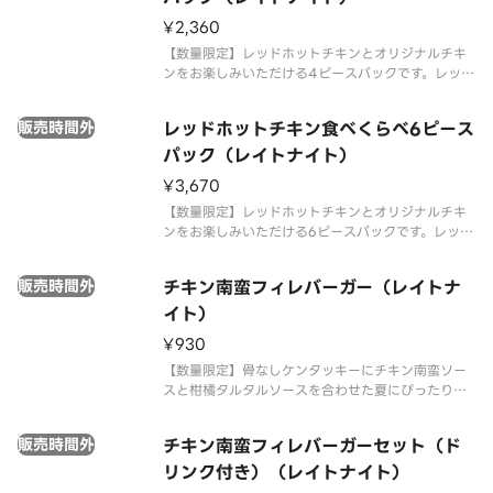
¥2,360
【数量限定】レッドホットチキンとオリジナルチキ
ンをお楽しみいただける4ピースパックです。レッド
ホットチキン2ピース、オリジナルチキン2ピース、
ポテトS 1個が含まれます。※チキンの形状と組み合
販売時間外
レッドホットチキン食べくらべ6ピース
わせは、写真と異なる場合がございます。 ※商品の
特性上、チキンの部位
パック（レイトナイト）
¥3,670
【数量限定】レッドホットチキンとオリジナルチキ
ンをお楽しみいただける6ピースパックです。レッド
ホットチキン3ピース、オリジナルチキン3ピース、
ポテトS 2個が含まれます。※チキンの形状と組み合
販売時間外
チキン南蛮フィレバーガー（レイトナ
わせは、写真と異なる場合がございます。 ※商品の
特性上、チキンの部位
イト）
¥930
【数量限定】骨なしケンタッキーにチキン南蛮ソー
スと柑橘タルタルソースを合わせた夏にぴったりな
バーガーです。※22時以降は深夜価格でのご提供と
なります。時間帯により価格が異なりますので、あ
販売時間外
チキン南蛮フィレバーガーセット（ド
らかじめご了承ください。
リンク付き）（レイトナイト）