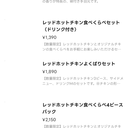
の香りが特長の、骨付き手羽元です。
レッドホットチキン食べくらべセット
（ドリンク付き）
¥1,390
【数量限定】レッドホットチキンとオリジナルチキ
ンの食べくらべをお手軽にお楽しみいただけるセッ
トです。レッドホットチキン、オリジナルチキン、サ
イドメニュー、ドリンクMが含まれます。※チキン
レッドホットチキンよくばりセット
の形状と組み合わせは、写真と異なる場合がござい
ます。 ※商品の特性上、チキ
¥1,890
【数量限定】レッドホットチキン3ピース、サイドメ
ニュー、ドリンクMのセットです。※チキンの形状
と組み合わせは、写真と異なる場合がございます。
※商品の特性上、チキンの部位指定はご容赦いただ
いております。 ※提供方法は、写真と異なる場合が
ございます。
レッドホットチキン食べくらべ4ピース
パック
¥2,150
【数量限定】レッドホットチキンとオリジナルチキ