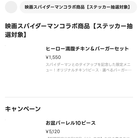
映画スパイダーマンコラボ商品【ステッカー抽選対象】
映画スパイダーマンコラボ商品【ステッカー抽
選対象】
ヒーロー満腹チキン＆バーガーセット
¥1,550
スパイダーマンとのタイアップを記念した限定メニ
ュー！オリジナルチキン1ピース・選べるバーガー1
つ・お好きなサイドメニュー2つのピーターも大満足
のセットです。※チキンの形状と組み合わせは、写
真と異なる場合がございます。※商品の特性上、チ
キンの部位指定はご容赦いた
キャンペーン
お盆バーレル10ピース
¥5,120