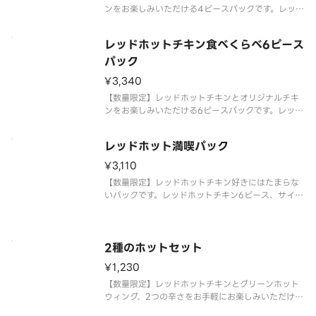
ンをお楽しみいただける4ピースパックです。レッド
ホットチキン2ピース、オリジナルチキン2ピース、
サイドメニュー1個が含まれます。※チキンの形状と
レッドホットチキン食べくらべ6ピース
組み合わせは、写真と異なる場合がございます。 ※
商品の特性上、チキンの
パック
¥3,340
【数量限定】レッドホットチキンとオリジナルチキ
ンをお楽しみいただける6ピースパックです。レッド
ホットチキン3ピース、オリジナルチキン3ピース、
サイドメニュー2個が含まれます。※チキンの形状と
レッドホット満喫パック
組み合わせは、写真と異なる場合がございます。 ※
商品の特性上、チキンの
¥3,110
【数量限定】レッドホットチキン好きにはたまらな
いパックです。レッドホットチキン6ピース、サイド
メニューが含まれます。※チキンの形状と組み合わ
せは、写真と異なる場合がございます。 ※商品の特
性上、チキンの部位指定はご容赦いただいておりま
す。 ※提供方法は、写真と
2種のホットセット
¥1,230
【数量限定】レッドホットチキンとグリーンホット
ウィング、2つの辛さをお手軽にお楽しみいただける
セットです。レッドホットチキン、グリーンホット