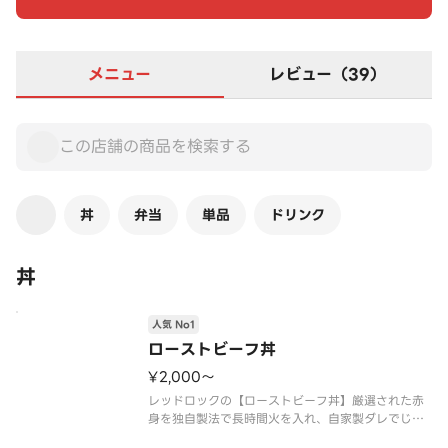
メニュー
レビュー（39）
丼
弁当
単品
ドリンク
丼
人気 No1
ローストビーフ丼
¥2,000〜
レッドロックの【ローストビーフ丼】厳選された赤
身を独自製法で長時間火を入れ、自家製ダレでじっ
くりローストして仕上げました。※写真は大盛サイ