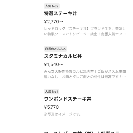
ズ※生たまごは、含まれておりません。ご希望で、
人気 No2
「追加トッピング」より選択下さい。
※特製ヨーグルトソースは抜きにできます。
特選ステーキ丼
¥2,770〜
レッドロック【ステーキ丼】ブランド牛を、美味し
い特製ソースで！リピーター続出！定番人気ナンバ
ー2！
※写真はイメージです。
店長のオススメ
スタミナカルビ丼
¥1,540〜
みんな大好き特製カルビ焼肉丼！ご飯がススム事間
違いなし！お肉とタレご飯との相性は最高です！※
写真はイメージです。
人気 No1
ワンポンドステーキ丼
¥5,770
※写真はイメージです。