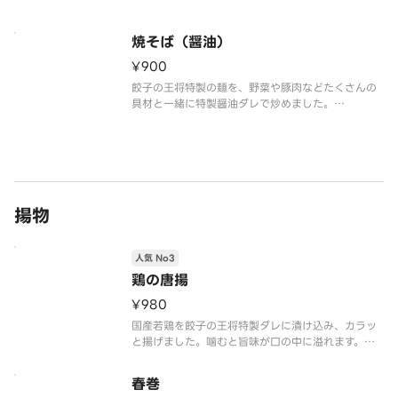
【注意事項】
※写真はイメージです。
焼そば（醤油）
¥900
餃子の王将特製の麺を、野菜や豚肉などたくさんの
具材と一緒に特製醤油ダレで炒めました。
麺は北海道産小麦粉を100％使用！
【注意事項】
※写真はイメージです。
揚物
人気 No3
鶏の唐揚
¥980
国産若鶏を餃子の王将特製ダレに漬け込み、カラッ
と揚げました。噛むと旨味が口の中に溢れます。
【注意事項】
春巻
※写真はイメージです。