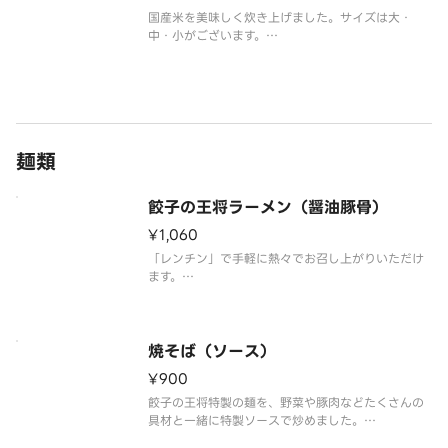
国産米を美味しく炊き上げました。サイズは大・
中・小がございます。
【注意事項】
※写真はイメージです。
麺類
餃子の王将ラーメン（醤油豚骨）
¥1,060
「レンチン」で手軽に熱々でお召し上がりいただけ
ます。
「蓋を取って電子レンジでそのまま加熱できます。
目安は500Wで約2分30秒、700Wで約1分30秒で
す。」
焼そば（ソース）
餃子の王将定番ラーメン！北海道産小麦粉を100％
¥900
使用した麺は、表面がつるっつる、芯はコシがあ
餃子の王将特製の麺を、野菜や豚肉などたくさんの
具材と一緒に特製ソースで炒めました。
麺は北海道産小麦粉を100％使用！