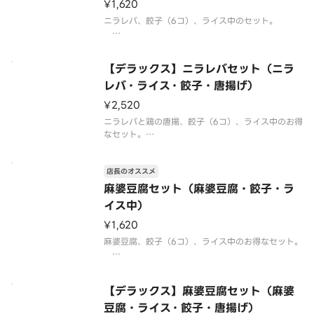
¥1,620
【バイオマススプーン】もしくは【プ
ニラレバ、餃子（6コ）、ライス中のセット。
【注意事項】
※写真はイメージです。
【デラックス】ニラレバセット（ニラ
レバ・ライス・餃子・唐揚げ）
¥2,520
ニラレバと鶏の唐揚、餃子（6コ）、ライス中のお得
なセット。
【注意事項】
店長のオススメ
※写真はイメージです。
※品質保持の観点から、揚げ物類に付け合せており
麻婆豆腐セット（麻婆豆腐・餃子・ラ
ます野菜はつきません。予めご了承ください。
イス中）
¥1,620
麻婆豆腐、餃子（6コ）、ライス中のお得なセット。
【注意事項】
※写真はイメージです。
【デラックス】麻婆豆腐セット（麻婆
【バイオマススプーン】もしくは【プラスチックレ
ンゲ】は別途ご注文下さい。
豆腐・ライス・餃子・唐揚げ）