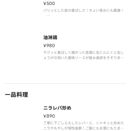
※品質保持の観点から、揚げ物類に付け合せており
¥500
ます野菜はつきません。予めご了承ください。
パリッとした皮の香ばしさ！ちょい呑みにも最適！
【注意事項】
※写真はイメージです。
油淋鶏
¥980
サクッと香ばしく揚がった若鶏に生にんにくと生し
ょうがの効いた香味ソースが絡み食欲をそそります
※写真はイメージです。
※品質保持の観点から、揚げ物類に付け合せており
ます野菜はつきません。予めご了承ください。
一品料理
ニラレバ炒め
¥890
丁寧に下ごしらえしたレバーと、シャキッと炒めた
ニラやもやしが相性抜群！ご飯にもお酒にもたまら