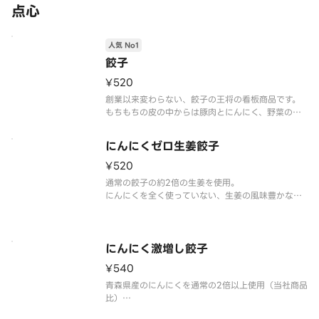
点心
人気 No1
餃子
¥520
創業以来変わらない、餃子の王将の看板商品です。
もちもちの皮の中からは豚肉とにんにく、野菜の旨
味が溢れます。
にんにくは青森県産、皮の小麦粉は北海道産、その
にんにくゼロ生姜餃子
他の主要食材も全て国産です。
¥520
【注意事項】
通常の餃子の約2倍の生姜を使用。
※写真はイメージです。
にんにくを全く使っていない、生姜の風味豊かなマ
イルドな味わいの餃子です。
主要食材は全て国産です。
【注意事項】
にんにく激増し餃子
※写真はイメージです。
¥540
青森県産のにんにくを通常の2倍以上使用（当社商品
比）
餃子のにんにく100％青森県産、小麦粉100％北海