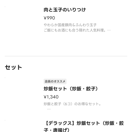
【注意事項】
肉と玉子のいりつけ
※写真はイメージです。
¥990
※かに風味かまぼこ使用
【バイオマススプーン】もしくは【プラスチックレ
やわらか国産豚肉＆ふんわり玉子
ンゲ】は別途ご注文下さい。
ご飯にもお酒にも合う隠れた人気料理。
【注意事項】
※写真はイメージです。
セット
店長のオススメ
炒飯セット（炒飯・餃子）
¥1,340
炒飯と餃子（6コ）のお得なセット。
【注意事項】
※写真はイメージです。
【デラックス】炒飯セット（炒飯・餃
【バイオマススプーン】もしくは【プラスチックレ
子・唐揚げ）
ンゲ】は別途ご注文下さい。