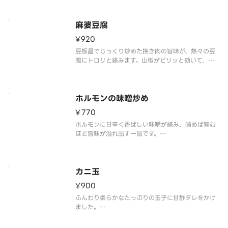
主要な食材は全て国産の物を使用しています。
【注意事項】
麻婆豆腐
※写真はイメージです。
¥920
豆板醤でじっくり炒めた挽き肉の旨味が、熱々の豆
腐にトロリと絡みます。山椒がピリッと効いて、ご
飯との相性も抜群です。
【注意事項】
※写真はイメージです。
ホルモンの味噌炒め
【バイオマススプーン】もしくは【プラスチックレ
¥770
ンゲ】は別途ご注文下さい。
ホルモンに甘辛く香ばしい味噌が絡み、噛めば噛む
ほど旨味が溢れ出す一品です。
【注意事項】
※写真はイメージです。
カニ玉
¥900
ふんわり柔らかなたっぷりの玉子に甘酢タレをかけ
ました。
タレのお味は、甘酢・塩・京風の3種類からお選びい
ただけます。