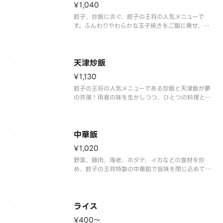
【注意事項】
¥1,040
※写真はイメージです。
餃子、炒飯に次ぐ、餃子の王将の人気メニューで
【バイオマススプーン】もしくは【プラスチックレ
す。ふんわりやわらかな玉子焼きをご飯に乗せ、特
ンゲ】は別
製タレをかけました。
タレのお味は、甘酢・塩・京風の3種類からお選びい
ただけます。
天津炒飯
【注意事項】
¥1,130
※写真はイメージです。
※かに風味かまぼこ使用
餃子の王将の人気メニューである炒飯と天津飯が夢
【バイオマススプーン
の共演！両者の味を生かしつつ、ひとつの料理とし
てより美味しくなるよう味を調えました。
タレのお味は、甘酢・塩・京風の3種類からお選びい
ただけます。
中華飯
【注意事項】
¥1,020
※写真はイメージです。
野菜、豚肉、海老、ホタテ、イカなどの食材を炒
め、餃子の王将特製の中華餡で旨味を閉じ込めて、
ご飯の上にのせました。
【注意事項】
※写真はイメージです。
ライス
【バイオマススプーン】もしくは【プラスチックレ
¥400〜
ンゲ】は別途ご注文下さい。