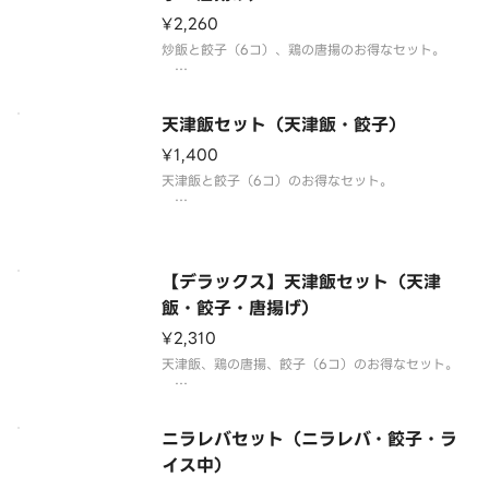
¥2,260
炒飯と餃子（6コ）、鶏の唐揚のお得なセット。
【注意事項】
※写真はイメージです。
天津飯セット（天津飯・餃子）
※品質保持の観点から、揚げ物類に付け合せており
ます野菜はつきません。予めご了承ください。
¥1,400
【バイオマススプーン】もしくは【プラスチックレ
天津飯と餃子（6コ）のお得なセット。
ンゲ】は別途ご注文下さい。
【注意事項】
※写真はイメージです。
※天津飯はかに風味かまぼこを使用しています。
【バイオマススプーン】もしくは【プラスチックレ
【デラックス】天津飯セット（天津
ンゲ】は別途ご注文下さい。
飯・餃子・唐揚げ）
¥2,310
天津飯、鶏の唐揚、餃子（6コ）のお得なセット。
【注意事項】
※写真はイメージです。
ニラレバセット（ニラレバ・餃子・ラ
※天津飯はかに風味かまぼこを使用しています。
※品質保持の観点から、揚げ物類に付け合せており
イス中）
ます野菜はつきません。予めご了承ください。