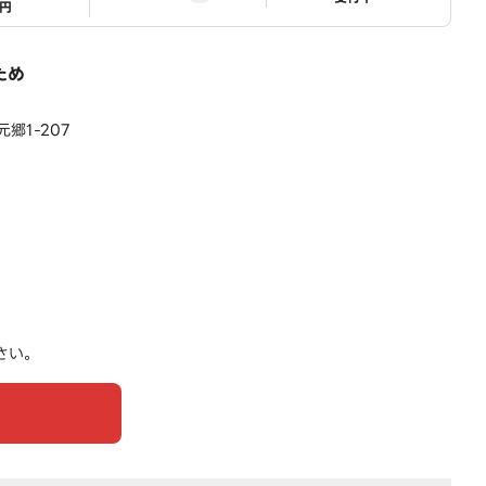
1円
ため
郷1-207
さい。