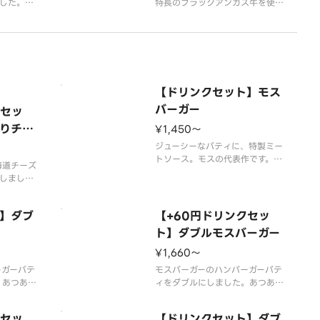
した。お
特長のブラックアンガス牛を使
しめます。
用。にんにくマスタードソースが
）〜202
肉の味を、特製オーロラソースが
売予定】
野菜の甘みを引き立てます。やみ
間内に販売
つき必至の絶品をこの機会にぜひ
います。※
お楽しみください。【2026年7
合がござい
月15日（水）〜数量限定（なくな
【ドリンクセット】モス
り次第終了）】※チ
バーガー
クセッ
りチー
¥1,450〜
～
ジューシーなパティに、特製ミー
トソース。モスの代表作です。
海道チーズ
※食材の増減量・不使用等のご要
しまし
望にはお応えいたしかねます。
沢に楽しめ
※店舗によっては使用食材や野菜
のカット方法が異なる場合があり
】ダブ
【+60円ドリンクセッ
は、10
ます。
ト】ダブルモスバーガー
いるチーズ
¥1,660〜
は95％
ーガーパテ
モスバーガーのハンバーガーパテ
加工をして
。あつあつ
ィをダブルにしました。あつあつ
ッときいた
のミートソースとピリッときいた
得です。※
玉ねぎ。食べごたえ納得です。※
クセッ
【ドリンクセット】ダブ