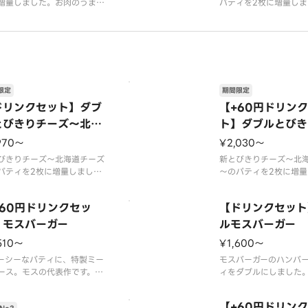
増量しました。お肉のうまみ
パティを2枚に増量しま
沢に楽しめます。【2026年
肉のうまみを贅沢に楽
15日（水）〜2026年9月上
【2026年7月15日（水
までの販売予定】※店舗によ
6年9月上旬頃までの販
は、期間内に販売を終了する
※店舗によっては、期
がございます。※チーズは工
を終了する場合がござ
加熱加工をしています。※商
辛くて食べられない場
は『カロリ
ますので、お子
限定
期間限定
ドリンクセット】ダブ
【+60円ドリン
とびきりチーズ～北海
ト】ダブルとびき
チーズ～
ズ～北海道チーズ
970〜
¥2,030〜
びきりチーズ～北海道チーズ
新とびきりチーズ～北
パティを2枚に増量しまし
～のパティを2枚に増量
お肉のうまみを贅沢に楽しめ
た。お肉のうまみを贅
。
ます。
+60円ドリンクセッ
【ドリンクセット
ティに含まれる牛肉は、10
※パティに含まれる牛肉
国産です。
0％国産です。
】モスバーガー
ルモスバーガー
料として配合しているチーズ
※原料として配合して
510〜
¥1,600〜
ち、北海道産チーズは95％
のうち、北海道産チーズ
。
です。
ーシーなパティに、特製ミー
モスバーガーのハンバ
ーズは工場で加熱加工をして
※チーズは工場で加熱
ース。モスの代表作です。
ィをダブルにしました
す。
います。
ープ用のスプーンが不要なお
のミートソースとピリ
部店舗
※一部店舗
はオプション選択にてチェッ
玉ねぎ。食べごたえ納
【+60円ドリン