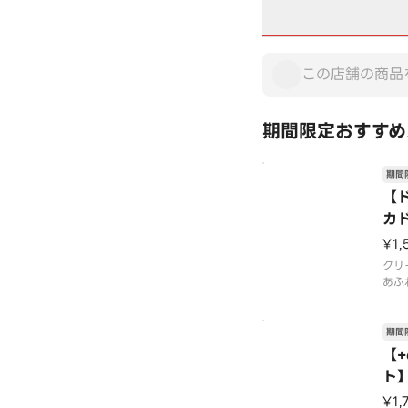
期間限定おすすめ
期間
【
カ
¥1,
クリ
あふ
まら
イス
コス
期間
でレ
【
ださ
ト
【2
コ
6年
¥1,