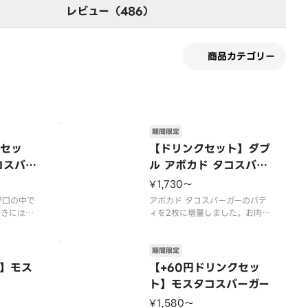
レビュー（486）
商品カテゴリー
期間限定
クセッ
【ドリンクセット】ダブ
コスバー
ル アボカド タコスバー
ガー
¥1,730〜
が口の中で
アボカド タコスバーガーのパテ
好きにはた
ィを2枚に増量しました。お肉の
種類のスパ
うまみを贅沢に楽しめます。【2
ベースのタ
026年7月15日（水）〜2026年
群！お好み
9月上旬頃までの販売予定】※店
期間限定
しあがりく
舗によっては、期間内に販売を終
】モス
【+60円ドリンクセッ
了する場合がございます。※チー
ト】モスタコスバーガー
）〜202
ズは工場で加熱加工をしていま
売予定】
す。※商品には『
¥1,580〜