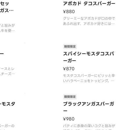
間内に販売
※店舗によっては、期間内に販売
クセッ
アボカド タコスバーガー
います。※
を終了する場合がございます。※
ガスバ
¥880
合がござい
辛くて食べられない場合がござい
ますので、お子
クリーミーなアボカドが口の中で
あふれ出す、アボカド好きにはた
クと旨みが
まらない一品です。数種類のスパ
ス牛を使
イスを使用したトマトベースのタ
ドソースが
コスソースとも相性抜群！お好み
ラソースが
でレモンを絞ってお召しあがりく
ます。やみ
期間限定
ださい。
機会にぜひ
ー
スパイシーモスタコスバ
【2026年7月15日（水）〜202
026年7
ーガー
6年9月上旬頃までの販売予定】
定（なくな
※
¥870
ソースとレ
スチーズを
モスタコスバーガーにピリッと辛
タコスソー
いハラペーニョをトッピング。ス
ぎ、キャベ
パイシーな辛味が食欲をそそりま
数種類のス
す。【2026年7月15日（水）〜2
をそそるソ
026年9月上旬頃までの販売予
期間限定
2026年
定】※店舗によっては、期間内に
ーモスタ
ブラックアンガスバーガ
6年9月上
販売を終了する場合がございま
ー
す。※辛くて食べられない場合が
ございますので、
¥980
バーガーの
パティに赤身の深いコクと旨みが