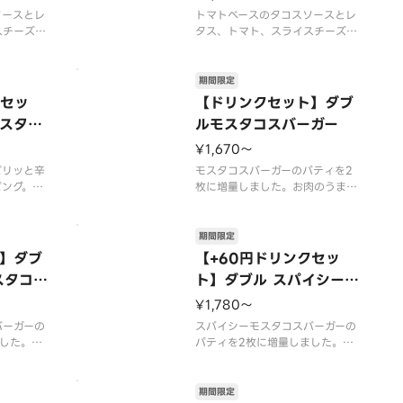
ソースとレ
トマトベースのタコスソースとレ
スチーズを
タス、トマト、スライスチーズを
タコスソー
挟んだバーガーです。タコスソー
ぎ、キャベ
スは、にんにく、玉ねぎ、キャベ
数種類のス
ツなどの野菜を加え、数種類のス
期間限定
をそそるソ
パイスを使用し、食欲をそそるソ
クセッ
【ドリンクセット】ダブ
2026年
ースに仕立てました。【2026年
スタコ
ルモスタコスバーガー
6年9月上
7月15日（水）〜2026年9月上
旬頃までの販売
¥1,670〜
ピリッと辛
モスタコスバーガーのパティを2
ピング。ス
枚に増量しました。お肉のうまみ
をそそりま
を贅沢に楽しめます。【2026年
日（水）〜2
7月15日（水）〜2026年9月上
の販売予
旬頃までの販売予定】※店舗によ
期間限定
、期間内に
っては、期間内に販売を終了する
】ダブ
【+60円ドリンクセッ
ございま
場合がございます。※チーズは工
スタコス
ト】ダブル スパイシーモ
ない場合が
場で加熱加工をしています。※商
スタコスバーガー
品には『カロリ
¥1,780〜
バーガーの
スパイシーモスタコスバーガーの
した。お
パティを2枚に増量しました。お
しめます。
肉のうまみを贅沢に楽しめます。
）〜202
【2026年7月15日（水）〜202
売予定】
6年9月上旬頃までの販売予定】
期間限定