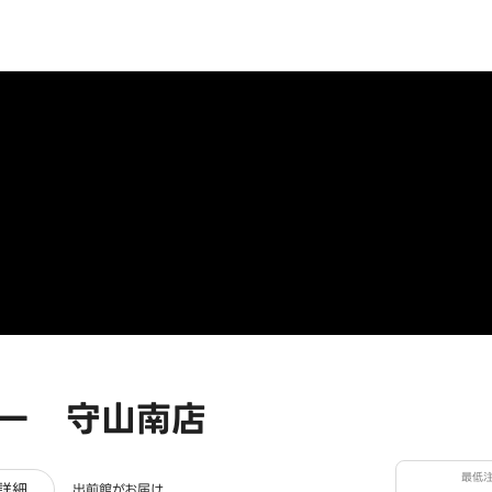
ー 守山南店
最低
レビュー
詳細
出前館がお届け