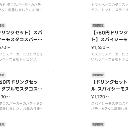
※
カド タコスバーガーのパテ
トマトベースのタコス
2枚に増量しました。お肉の
タス、トマト、スライ
みを贅沢に楽しめます。【2
挟んだバーガーです。
6年7月15日（水）〜2026年
スは、にんにく、玉ね
上旬頃までの販売予定】※店
ツなどの野菜を加え、
限定
期間限定
よっては、期間内に販売を終
パイスを使用し、食欲
ドリンクセット】スパ
【+60円ドリン
る場合がございます。※チー
ースに仕立てました。【
シーモスタコスバーガ
ト】スパイシーモ
工場で加熱加工をしていま
7月15日（水）〜202
スバーガー
※商品には『
旬頃までの販売
570〜
¥1,630〜
タコスバーガーにピリッと辛
モスタコスバーガーに
ラペーニョをトッピング。ス
いハラペーニョをトッ
シーな辛味が食欲をそそりま
パイシーな辛味が食欲
【2026年7月15日（水）〜2
す。【2026年7月15
6年9月上旬頃までの販売予
026年9月上旬頃まで
限定
期間限定
※店舗によっては、期間内に
定】※店舗によっては
+60円ドリンクセッ
【ドリンクセット
を終了する場合がございま
販売を終了する場合が
】ダブルモスタコスバ
ル スパイシーモ
※辛くて食べられない場合が
す。※辛くて食べられ
ガー
バーガー
いますので、
ございますので、
730〜
¥1,720〜
タコスバーガーのパティを2
スパイシーモスタコス
増量しました。お肉のうまみ
パティを2枚に増量しま
沢に楽しめます。【2026年
肉のうまみを贅沢に楽
15日（水）〜2026年9月上
【2026年7月15日（水
までの販売予定】※店舗によ
6年9月上旬頃までの販
限定
期間限定