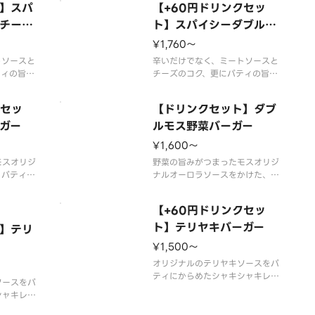
】スパ
【+60円ドリンクセッ
取り扱いの
そります。
。※店舗に
チーズ
※辛くて食べられない場合がござ
ト】スパイシーダブルモ
売を終了す
いますので、お子さまなど、辛い
スチーズバーガー
¥1,760〜
※食材の増
ものが苦手な方はご注意くださ
望
トソースと
い。
辛いだけでなく、ミートソースと
ティの旨み
※食材の増減量・不使用等のご要
チーズのコク、更にパティの旨み
食べごた
望に
もダブルで、味わい、食べごた
ガーになり
え、刺激の揃ったバーガーになり
クセッ
【ドリンクセット】ダブ
はお取り扱
ました。※一部店舗ではお取り扱
ます。※店
ガー
いのない場合がございます。※店
ルモス野菜バーガー
に販売を終
舗によっては、期間内に販売を終
¥1,600〜
す。※食材
了する場合がございます。※食材
ご
モスオリジ
の増減量・不使用等のご
野菜の旨みがつまったモスオリジ
、パティと
ナルオーロラソースをかけた、モ
っかりと引
ス野菜バーガーのパティを2枚に
覚でさっぱ
しました。しっかりと食事をした
【+60円ドリンクセッ
。
い方にもおすすめです。※一部店
変更になり
舗ではお取り扱いのない場合がご
ト】テリヤキバーガー
】テリ
ざいます。※店舗によっては、期
¥1,500〜
が不要なお
間内に販売を終了する場合がござ
にてチェッ
います。※食材の増減
オリジナルのテリヤキソースをパ
ティにからめたシャキシャキレタ
ソースをパ
スの和風バーガーです。シャキシ
シャキレタ
ャキレタスの和風バーガーです。
。シャキシ
※商品の栄養成分・アレルゲン・