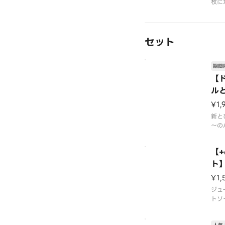
枚に
を贅
7月
旬頃
って
セット
場合
場で
品に
期間
【
ル
道
¥1,
新と
～の
た。
ます
【
※パ
0％
ト
※原
¥1,
のう
です
ジュ
※チ
トソ
いま
※ス
※一
客様