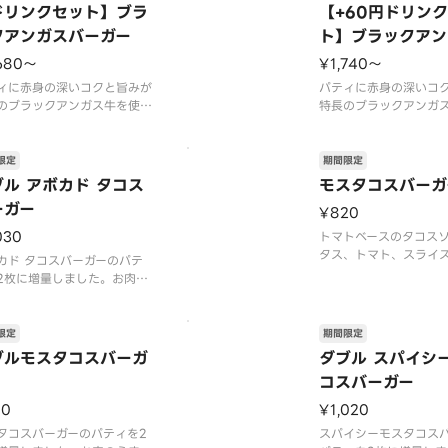
は、期間内に販売を終了する
※店舗によっては、期
ドリンクセット】ブラ
【+60円ドリン
がございます。※チーズは工
を終了する場合がござ
クアンガスバーガー
ト】ブラックアン
加熱加工をしています。※商
辛くて食べられない場
ーガー
は『カロリ
ますので、お子
680〜
¥1,740〜
ィに赤身の深いコクと旨みが
パティに赤身の深いコ
のブラックアンガス牛を使
特長のブラックアンガ
にんにくマスタードソースが
用。にんにくマスター
味を、特製オーロラソースが
肉の味を、特製オーロ
の甘みを引き立てます。やみ
野菜の甘みを引き立て
限定
期間限定
必至の絶品をこの機会にぜひ
つき必至の絶品をこの
ブル アボカド タコス
モスタコスバーガ
しみください。【2026年7
お楽しみください。【2
ーガー
¥820
5日（水）〜数量限定（なくな
月15日（水）〜数量限
第終了）】※チ
り次第終了）】※チ
030
トマトベースのタコス
タス、トマト、スライ
カド タコスバーガーのパテ
挟んだバーガーです。
2枚に増量しました。お肉の
スは、にんにく、玉ね
みを贅沢に楽しめます。【2
ツなどの野菜を加え、
6年7月15日（水）〜2026年
パイスを使用し、食欲
上旬頃までの販売予定】※店
限定
期間限定
ースに仕立てました。【
よっては、期間内に販売を終
ブルモスタコスバーガ
ダブル スパイシ
7月15日（水）〜202
る場合がございます。※チー
コスバーガー
旬頃までの販売
工場で加熱加工をしていま
※商品には『
70
¥1,020
タコスバーガーのパティを2
スパイシーモスタコス