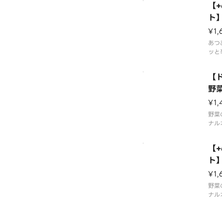
【
す。
ない
ト
よっ
ズ
¥1,
る場
減量
あつ
ッと
チー
ろや
【
そり
※辛
野
いま
¥1,
もの
い。
野菜
※ス
ナル
客様
生野
き立
【
りと
ソー
ト
まし
ガ
¥1,
※食
望に
野菜
ナル
ス野
しま
い方