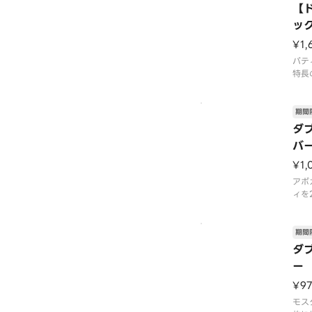
って
【
場合
ッ
場で
品に
¥1,
パテ
特長
用。
肉の
野菜
期間
つき
ダ
お楽
バ
月1
り次
¥1,
アボ
ィを
うま
02
9月
期間
舗に
ダ
了す
ー
ズは
す。
¥9
モス