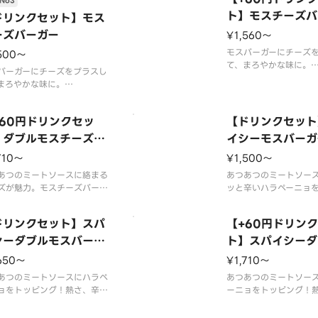
No3
付けてください。
一部店舗ではお取り扱
ックを付けた場合でスープを
合がございます。※店
ト】モスチーズバ
ドリンクセット】モス
以上ご購入の場合はすべての
は、期間内に販売を終
ーズバーガー
¥1,560〜
ーンが提供されません。
がございます。※食材
材の増減量・不使用等のご要
不使用等のご要望には
モスバーガーにチーズ
500〜
て、まろやかな味に。
バーガーにチーズをプラスし
※スープ用のスプーン
まろやかな味に。
客様はオプション選択
材の増減量・不使用等のご要
クを付けてください。
はお応えいたしかねます。
チェックを付けた場合
+60円ドリンクセッ
【ドリンクセット
舗によっては使用食材や野菜
2種以上ご購入の場合は
ット方法が異なる場合があり
】ダブルモスチーズバ
イシーモスバーガ
スプーンが提供されま
。
ガー
※食材の増減量・不使
710〜
¥1,500〜
望にはお
あつのミートソースに絡まる
あつあつのミートソー
ズが魅力。モスチーズバーガ
ッと辛いハラペーニョ
パティをダブルにしました。
モスバーガー。辛味と
部店舗ではお取り扱いのない
スの相性が食欲をそそ
ドリンクセット】スパ
【+60円ドリン
がございます。※店舗によっ
※辛くて食べられない
、期間内に販売を終了する場
シーダブルモスバーガ
いますので、お子さま
ト】スパイシーダ
ございます。※食材の増減
ものが苦手な方はご注
スバーガー
650〜
¥1,710〜
不使用等のご要望にはお応え
い。
しかねます。※商品
あつのミートソースにハラペ
※食材の増減量・不使
あつあつのミートソー
ョをトッピング！熱さ、辛さ
望にはお応えいた
ーニョをトッピング！
ティ×ダブルでより一層辛い
とパティ×ダブルでよ
が楽しめるモスバーガーで
旨みが楽しめるモスバ