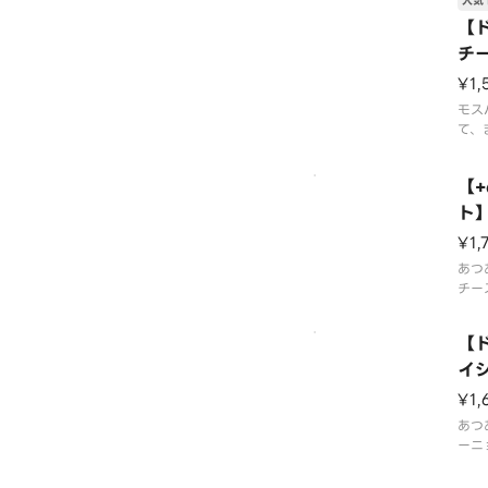
人気 
クを
チェ
【
2種
チ
スプ
※食
¥1,
モス
て、
※食
望に
【
※店
のカ
ト
ます
ー
¥1,
あつ
チー
ーの
※一
【
場合
ては
イ
合が
ー
¥1,
量・
いた
あつ
ーニ
とパ
旨み