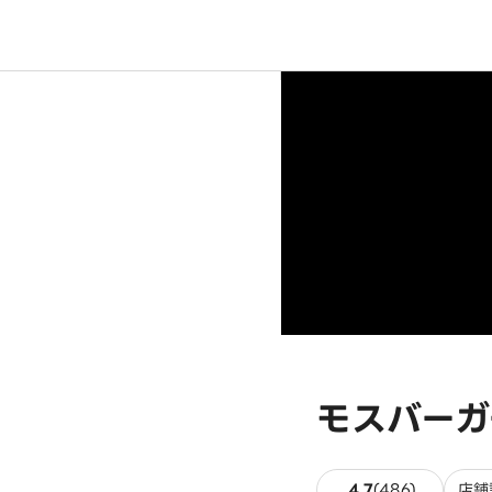
モスバーガ
486件の
4.7
(
486
)
店舗