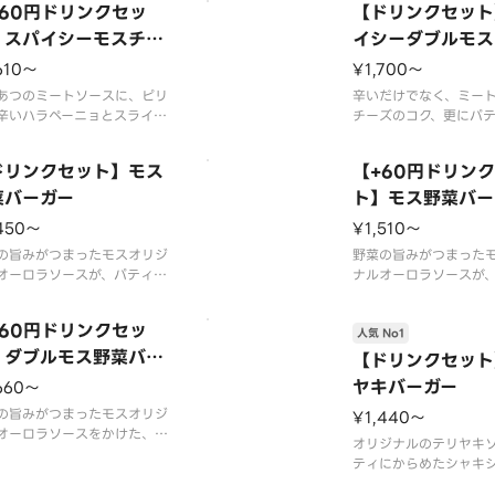
+60円ドリンクセッ
【ドリンクセット
※一部店舗ではお取り扱いの
す。※一部店舗ではお
場合がございます。※店舗に
】スパイシーモスチー
ない場合がございます
イシーダブルモス
ては、期間内に販売を終了す
よっては、期間内に販
バーガー
バーガー
610〜
¥1,700〜
合がございます。※食材の増
る場合がございます。
・不使用等のご要望
あつのミートソースに、ピリ
減量・不使用等のご要
辛いだけでなく、ミー
辛いハラペーニョとスライス
チーズのコク、更にパ
ズ。辛味とミートソース、ま
もダブルで、味わい、
かなチーズの相性が食欲をそ
え、刺激の揃ったバー
ドリンクセット】モス
【+60円ドリン
ます。
ました。※一部店舗で
くて食べられない場合がござ
菜バーガー
いのない場合がござい
ト】モス野菜バー
すので、お子さまなど、辛い
舗によっては、期間内
450〜
¥1,510〜
が苦手な方はご注意くださ
了する場合がございま
の旨みがつまったモスオリジ
の増減量・不使用等の
野菜の旨みがつまった
ープ用のスプーンが不要なお
オーロラソースが、パティと
ナルオーロラソースが
菜のおいしさをしっかりと引
生野菜のおいしさをし
てます。サラダ感覚でさっぱ
き立てます。サラダ感
+60円ドリンクセッ
人気 No1
お楽しみください。
りとお楽しみください
スの原材料が一部変更になり
】ダブルモス野菜バー
ソースの原材料が一部
【ドリンクセット
た。
ました。
ー
ヤキバーガー
660〜
材の増減量・不使用等のご要
※スープ用のスプーン
はお応えいたしかねます。
の旨みがつまったモスオリジ
客様はオプション選択
¥1,440〜
オーロラソースをかけた、モ
クを付けてくださ
オリジナルのテリヤキ
菜バーガーのパティを2枚に
ティにからめたシャキ
した。しっかりと食事をした
スの和風バーガーです
にもおすすめです。※一部店