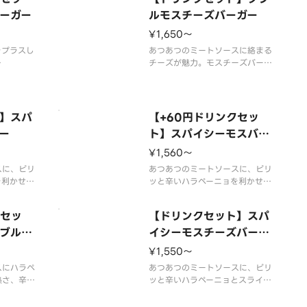
いのない場
一部店舗ではお取り扱いのない場
舗によって
ーガー
合がございます。※店舗によって
ルモスチーズバーガー
了する場合
は、期間内に販売を終了する場合
¥1,650〜
の増減量・
がございます。※食材の増減量・
をプラスし
不使用等のご要望には
あつあつのミートソースに絡まる
チーズが魅力。モスチーズバーガ
が不要なお
ーのパティをダブルにしました。
にてチェッ
※一部店舗ではお取り扱いのない
場合がございます。※店舗によっ
でスープを
ては、期間内に販売を終了する場
】スパ
【+60円ドリンクセッ
すべての
合がございます。※食材の増減
ー
ト】スパイシーモスバー
せん。
量・不使用等のご要望にはお応え
ガー
用等のご要
いたしかねます。※商品
¥1,560〜
スに、ピリ
あつあつのミートソースに、ピリ
を利かせた
ッと辛いハラペーニョを利かせた
ミートソー
モスバーガー。辛味とミートソー
ります。
スの相性が食欲をそそります。
クセッ
【ドリンクセット】スパ
場合がござ
※辛くて食べられない場合がござ
など、辛い
ブルモ
いますので、お子さまなど、辛い
イシーモスチーズバーガ
意くださ
ものが苦手な方はご注意くださ
ー
¥1,550〜
い。
用等のご要
スにハラペ
※スープ用のスプーンが不要なお
あつあつのミートソースに、ピリ
熱さ、辛さ
客様はオプション
ッと辛いハラペーニョとスライス
り一層辛い
チーズ。辛味とミートソース、ま
ーガーで
ろやかなチーズの相性が食欲をそ