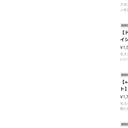
※
アボ
ィを
うま
02
9月
期間
舗に
【
了す
イ
ズは
ー
す。
¥1,
モス
いハ
パイ
す。
02
期間
定】
【
販売
ト
す。
ー
ござ
¥1,
モス
枚に
を贅
7月
旬頃
期間