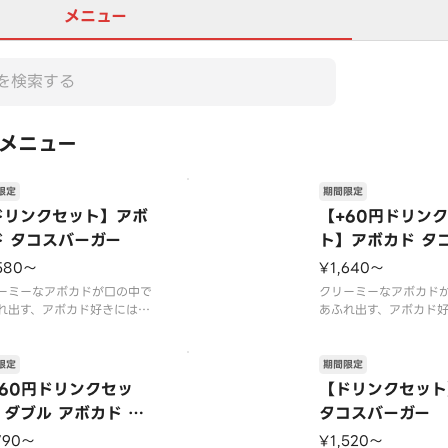
メニュー
メニュー
限定
期間限定
ドリンクセット】アボ
【+60円ドリン
ド タコスバーガー
ト】アボカド タ
ガー
580〜
¥1,640〜
ーミーなアボカドが口の中で
クリーミーなアボカド
れ出す、アボカド好きにはた
あふれ出す、アボカド
ない一品です。数種類のスパ
まらない一品です。数
を使用したトマトベースのタ
イスを使用したトマト
ソースとも相性抜群！お好み
コスソースとも相性抜
限定
期間限定
モンを絞ってお召しあがりく
でレモンを絞ってお召
+60円ドリンクセッ
【ドリンクセット
い。
ださい。
】ダブル アボカド タ
タコスバーガー
026年7月15日（水）〜202
【2026年7月15日（水
スバーガー
9月上旬頃までの販売予定】
6年9月上旬頃までの販
790〜
¥1,520〜