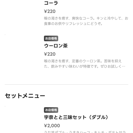
コーラ
¥220
喉の渇きを癒す、爽快なコーラ。キンと冷やして、お
食事のお供やリフレッシュにどうぞ。
お店価格
ウーロン茶
¥220
喉の渇きを癒す、定番のウーロン茶。苦味を抑え
た、飲みやすい味わいが特徴です。ぜひお試しくだ
さい。
セットメニュー
お店価格
宇奈とと三昧セット（ダブル）
¥2,000
うな丼ダブル・うまきハーフ・キムチ・ポテトサラ