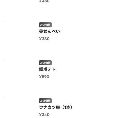
¥450
お店価格
骨せんべい
¥380
お店価格
鰻ポテト
¥590
お店価格
ウナカツ串（1本）
¥340