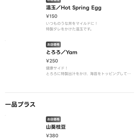
温玉／Hot Spring Egg
¥150
いつものうな丼をマイルドに！
特製タレをかけた温玉です。
お店価格
とろろ／Yam
¥250
健康サイド！
とろろに特製出汁をかけ、海苔をトッピングしてお
ります
一品プラス
お店価格
山葵枝豆
¥380