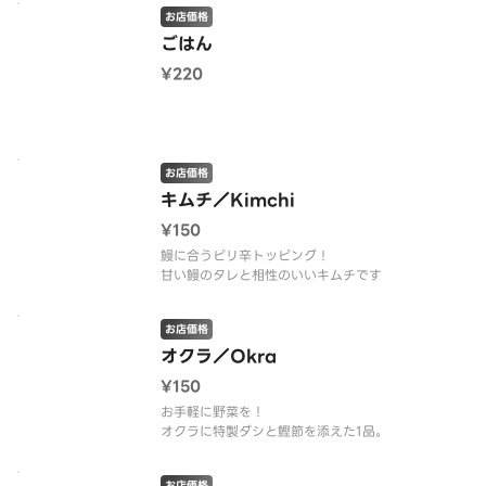
お店価格
ごはん
¥220
お店価格
キムチ／Kimchi
¥150
鰻に合うピリ辛トッピング！
甘い鰻のタレと相性のいいキムチです
お店価格
オクラ／Okra
¥150
お手軽に野菜を！
オクラに特製ダシと鰹節を添えた1品。
お店価格