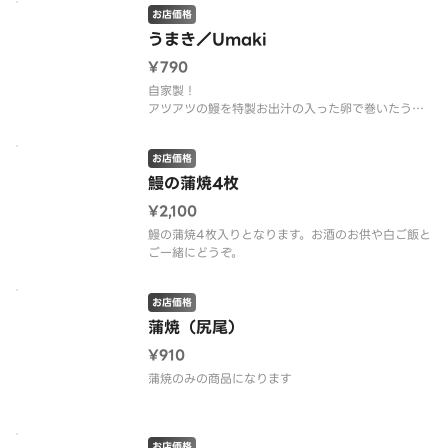
お店価格
うまき／Umaki
¥790
自家製！
アツアツの鰻を特製お出汁の入った卵で巻いたうま
お店価格
鰻の蒲焼4枚
¥2,100
鰻の蒲焼4枚入りとなります。お酒のお供や白ご飯と
ご一緒にどうぞ。
お店価格
蒲焼（尻尾）
¥910
蒲焼のみの商品になります
お店価格