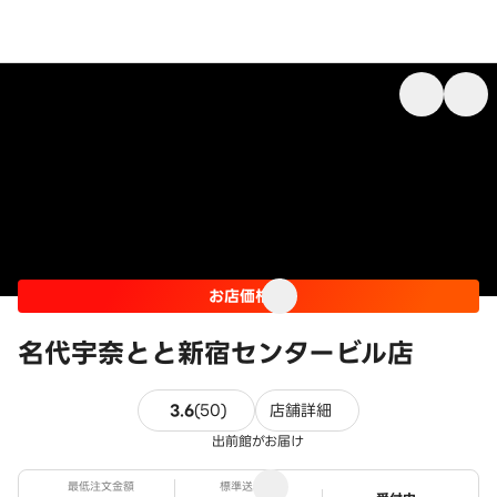
お店価格
名代宇奈とと新宿センタービル店
50件のレビュー
3.6
(
50
)
店舗詳細
出前館がお届け
最低注文金額
標準送料