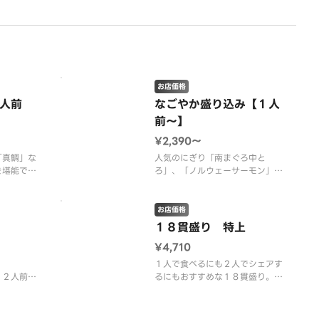
０００円が
集結した盛
「大とろ」
うにの軍
に彩る逸品
お店価格
人前
なごやか盛り込み【１人
前～】
ろ・殻付き
¥2,390〜
「真鯛」な
人気のにぎり「南まぐろ中と
を堪能でき
ろ」、「ノルウェーサーモン」、
。
「いくら」を盛り込んだ、柿家す
しの美味しさを一度に楽しめる一
ろ・まぐろ
桶です。
お店価格
モン・炙り
１８貫盛り 特上
かしそ・真
【内容】南まぐろ中とろ・まぐろ
¥4,710
老（１人前
赤身・いくら・ノルウェーサーモ
ン・ほたて・赤いか（しそ添
１人で食べるにも２人でシェアす
え）・ねぎとろ・かんぱち・甘海
。２人前で
るにもおすすめな１８貫盛り。
も３人前が
老・からすがれい
「中とろ」２貫・「生うに」・
して１８貫
「のどぐろ」などこだわりのにぎ
ました。
りを盛り込み、満足度の高い逸品