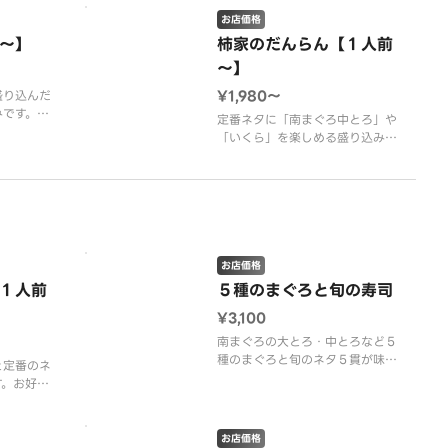
に仕上げました。
お店価格
貫・びんと
～】
柿家のだんらん【１人前
・つぶ貝・
【内容】南まぐろ中とろ２貫・ま
～】
か・からす
ぐろ赤身２貫・ほたて・紅ずわい
・玉子・と
がに・甘海老・いかしそ・落ちと
¥1,980〜
盛り込んだ
ろ
みです。
定番ネタに「南まぐろ中とろ」や
「いくら」を楽しめる盛り込みで
とろ・海
す。
り穴子・ま
びんとろ・
【内容】南まぐろ中とろ・生た
前１０貫）
こ・ねぎとろ・海老・サーモン・
柚子ふり穴子・まぐろ赤身・いか
も１人前が
しそ・甘海老・いくら（１人前１
０貫）
お店価格
。
１人前
５種のまぐろと旬の寿司
※画像はどの人数前でも１人前が
¥3,100
表示されます。
※画像はイメージで
南まぐろの大とろ・中とろなど５
種のまぐろと旬のネタ５貫が味わ
と定番のネ
える盛り込みです。お好みで
す。お好み
「塩・かぼす果汁（別売５０
（別売５０
円）」をお使いいただいても大変
いても大変
美味しくお召し上がりいただけま
いただけま
お店価格