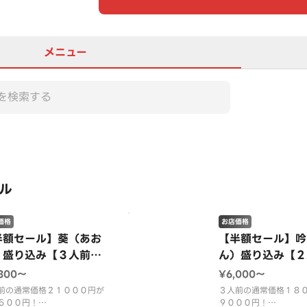
メニュー
この店舗は全商品お店価格で
ル
価格
お店価格
半額セール】葵（あお
【半額セール】吟
）盛り込み【３人前
ん）盛り込み【２
】
３人前】
,300〜
¥6,000〜
前の通常価格２１０００円が
３人前の通常価格１８
５００円！
９０００円！