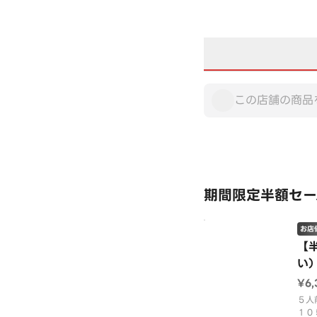
期間限定半額セー
お店
【
い
～
¥6
５人
１０