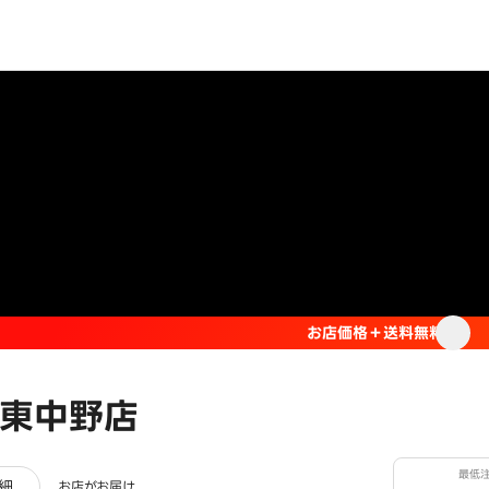
お店価格＋送料無料
東中野店
最低
ビュー
細
お店がお届け