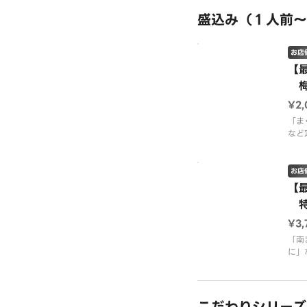
お醤
盛込み（１人前〜
※画
お店
【
梅
¥2
「ま
など
す。
【内
お店
モン
【
老・
特
貝・
¥3
※画
「南
表示
に」
※画
盛り
【内
うに