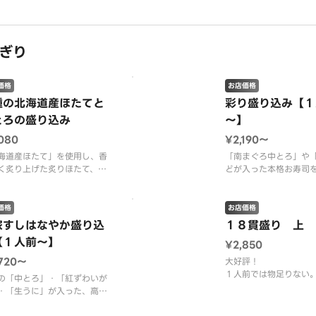
前の通常価格１６８００円が
２人前の通常価格１２
００円！
６０００円！
前の通常価格１２６００円が
００円！
柿家すしの贅沢ネタを
ぎり
り込みで、脂ののった
まぐろ中とろ」と「いくら」
や「落ちとろ」、「生
り込んだ、極上の組み合わせ
艦」など食卓を華やか
価格
お店価格
。
です。
種の北海道産ほたてと
彩り盛り込み【１
とろの盛り込み
～】
容】南まぐろ中とろ２貫・ま
【内容】南まぐろ大と
赤身・サーモン・海老
ずわいがに・
080
¥2,190〜
海道産ほたて」を使用し、香
「南まぐろ中とろ」や
く炙り上げた炙りほたて、
どが入った本格お寿司
ぷちとした食感が楽しいとび
る満足な盛り込みです
を乗せたほたて。
類の味わいを一度に楽しめる
【内容】南まぐろ中と
価格
お店価格
込みです。
赤身・ねぎとろ・サー
家すしはなやか盛り込
１８貫盛り 上
サーモン・いくら・い
【１人前～】
¥2,850
容】ほたて・炙りほたて・ほ
鯛・柚子ふり穴子・海
とびっこ・中とろ・いか・甘
１０貫）
,720〜
大好評！
・生たこ・ねぎとろ・柚子ふ
１人前では物足りない
の「中とろ」・「紅ずわいが
子（１
※画像はどの人数前で
はちょっと多い。
・「生うに」が入った、高級
表示されます
そんなニーズにお応え
ある本格にぎり寿司です。
の盛り込みをご用意し