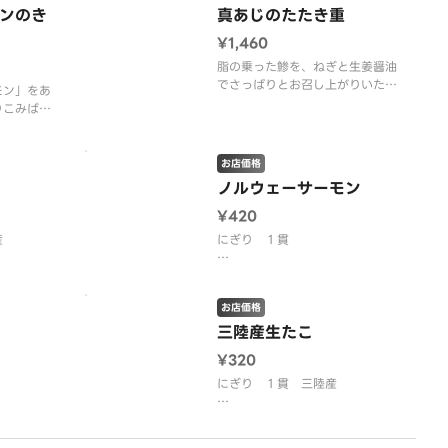
す。
ンのき
真あじのたたき重
【内容】旬のネタ５貫（のどぐ
¥1,460
（のどぐ
ろ・ノルウェーサーモン・赤い
ン・赤い
脂の乗った鯵を、ねぎと生姜醤油
か・真あじ・三陸産生たこ
たこ）・南
でさっぱりとお召し上がりいただ
モン」をあ
く、季節限定の丼メニューです。
りこみばら
※２８０円（税込）でいくらの追
わいをお楽
加トッピングができます。
お店価格
※１５０円（税込）で温泉玉子の
ノルウェーサーモン
追加トッピングができます。
ーモン・ま
※画像はイメージです。
¥420
数の子・刻
びっこ・三
産
にぎり １貫
白身です。
脂ののったノルウェー産サーモン
す。
広がりま
です。
お店価格
チルドならではの、なめらかな食
感を楽しめます。お醤油がおすす
三陸産生たこ
。
めです。
¥320
※画像はイメージです。
にぎり １貫 三陸産
らかな食感
たこ本来の旨味が感じられる三陸
りとした味
の生たこです。