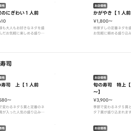
容】南まぐろ中とろ・紅ずわ
価格
お店価格
【内容】まぐろ赤身２
に・生うに（胡瓜添え）・い
家のにぎわい１人前
かがやき【１人前
ろ２貫・サーモン２貫
・まぐろ赤身・かんぱち・柚
生たこ・いかしそ・い
610
¥1,800〜
り穴子・いかしそ・甘海老・
がれい・海老・甘海老
て（１人前１０貫）
様も大人もお好きなネタを盛
柿家すしの定番ネタを
ろたく軍艦・ねぎとろ
んだお気軽に楽しめる盛り込
お気軽に頼める盛り込
像はどの人数前でも
す。
【内容】生たこ・ねぎ
容】まぐろ赤身・いか・サー
老・サーモン・柚子ふ
・海老・玉子・ねぎとろ・納
ぐろ赤身・いかしそ・
艦・びんとろ・鉄火細巻き
甘海老・つぶ貝（１人
寿司
人前約９貫）
※画像はどの人数前で
巻き（１本６つ切り）２個を
表示されます。
価格
お店価格
として換算しています。
※画像はイメージです
の寿司 上【１人前
旬の寿司 特上【
像はイメージです。
】
～】
,580〜
¥3,900〜
で変わるネタ５貫と定番のネ
季節で変わるネタ５貫
貫が入った人気の盛り込み。
タ７貫が盛り込まれま
みで、「塩・かぼす果汁（別
で、「塩・かぼす果汁
０円）」をお使いいただいて
円）」をお使いいただ
変美味しくお召し上がりいた
美味しくお召し上がり
価格
お店価格