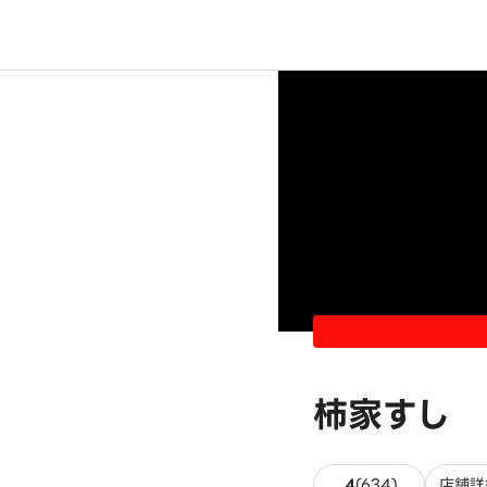
柿家すし 
634件のレ
4
(
634
)
店舗詳