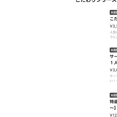
こだわりシリーズ
ら・
海老
貫）
お店
こ
※画
¥3,
表示
※
人気
うに
けた
んだ
お店
った
サ
【内
１
（胡
¥3,
紅ず
身・
サー
て・
い！
サー
た盛
お店
※画
特
～
¥12