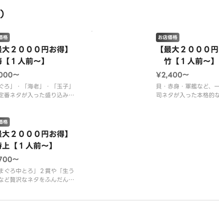
油がおすすめです。
わいが特徴の「赤いか
）
塩・かぼす果汁セット
像はイメージです。
円）がおすすめです。
価格
お店価格
※画像はイメージです
最大２０００円お得】
【最大２０００円
【１人前～】
竹【１人前～】
,000〜
¥2,400〜
ぐろ」・「海老」・「玉子」
貝・赤身・軍艦など、
定番ネタが入った盛り込みで
司ネタが入った本格的
司です。幅広い層にご
ける盛り込みです。
容】まぐろ赤身・いか・サー
価格
・びんとろ・ねぎとろ・海
【内容】まぐろ赤身・
最大２０００円お得】
玉子・からすがれい・つぶ
サーモン・びんとろ・
上【１人前～】
甘海老（１人前１０貫）
か・海老・つぶ貝・い
とろ（１人前１０貫）
,700〜
像はどの人数前でも３人前が
まぐろ中とろ」２貫や「生う
されます。
※画像はどの人数前で
など贅沢なネタをふんだんに
像はイメージです。
表示
込んだ逸品です。
容】南まぐろ中とろ２貫・生
・サーモン・落ちとろ・いく