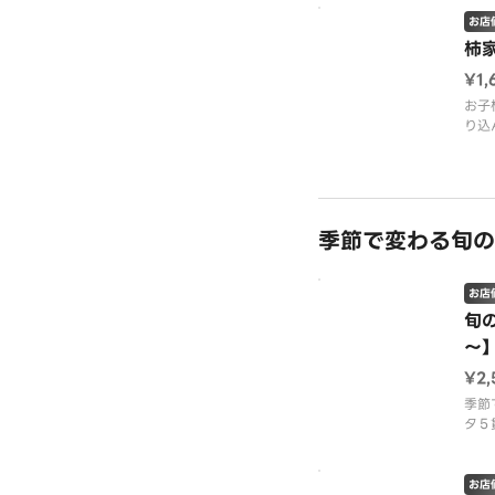
【内
お店
いが
柿
くら
¥1,
子ふ
ほた
お子
り込
※画
みで
【内
モン
豆軍
季節で変わる旬の
（１
※細
お店
１貫
旬
※画
～
¥2
季節
タ５
お好
売５
も大
お店