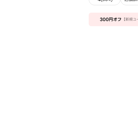
300
円オフ
【新規ユ