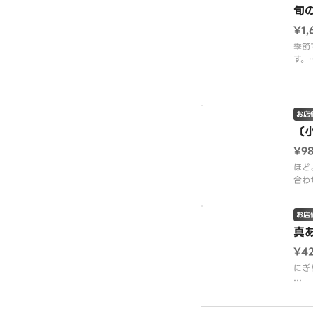
だけ
旬
¥1,
【内
ろ・
季節
か・
す。
ぐろ
【内
ーモ
生た
お店
〔
※使
す。
¥9
※画
ほど
合わ
い少
お店
脂の
でさ
真
く、
¥4
※２
にぎ
加ト
※１
豊か
締ま