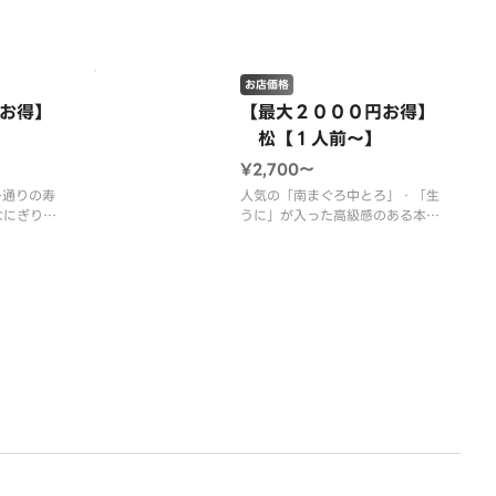
」です。
塩・かぼす果汁セット（別売５０
（別売５０
円）がおすすめです。
※画像はイメージです。
お店価格
。
お得】
【最大２０００円お得】
松【１人前～】
¥2,700〜
一通りの寿
人気の「南まぐろ中とろ」・「生
なにぎり寿
うに」が入った高級感のある本格
支持いただ
にぎり寿司です。
【内容】南まぐろ中とろ・生うに
えんがわ・
（胡瓜添え）・まぐろ赤身・いく
赤海老・い
ら・柚子ふり穴子・赤貝・甘海
くら・ねぎ
老・えんがわ・いか・びんとろ
（１人前１０貫）
も３人前が
※画像はどの人数前でも３人前が
表示されます。