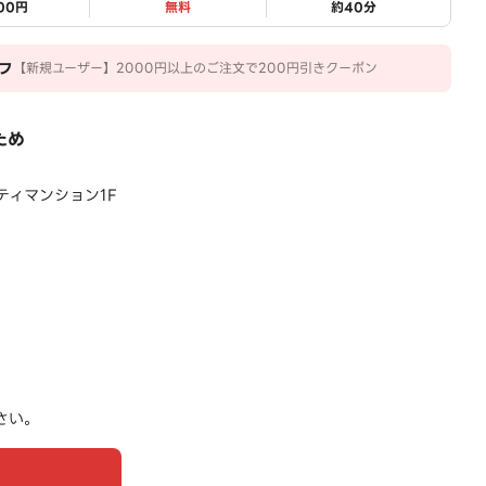
800円
無料
約
40
分
フ
【新規ユーザー】2000円以上のご注文で200円引きクーポン
ため
シティマンション1F
さい。