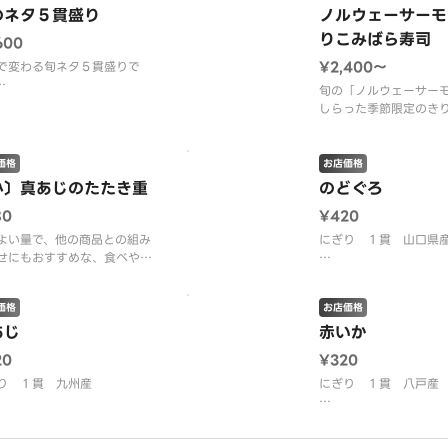
ます。
す。
のネタ５貫盛り
ノルウェーサーモ
りこみばら寿司
600
容】旬のネタ５貫（のどぐ
【内容】旬のネタ５貫
ノルウェーサーモン・赤い
ろ・ノルウェーサーモ
¥2,400〜
で変わる旬ネタ５貫盛りで
真あじ・三陸産生たこ）・ま
か・真あじ・三陸産生
旬の「ノルウェーサー
赤身・
まぐろ中とろ・ま
しらった季節限定のき
容】のどぐろ・ノルウェーサ
寿司です。
ン・赤いか・真あじ・三陸産
柿家すしならではの味
こ
しみください。
価格
お店価格
小〕真あじのたたき重
のどぐろ
い切り容器でお届けいたしま
【内容】ノルウェーサ
80
¥420
ぐろ・いか・いくら・
像はイメージです。
み穴子・錦糸玉子・と
よい量で、他の商品との組み
にぎり １貫 山口県
つ葉・柚子
せにもおすすめな、食べやす
なめサイズのお重です。
しっとりと脂ののった
※画像は２～３人前で
口の中に上品な旨みが
※２８０円
価格
お店価格
乗った鯵を、ねぎと生姜醤油
す。
っぱりとお召し上がりいただ
あじ
赤いか
季節限定の丼メニューです。
※画像はイメージです
20
¥320
８０円（税込）でいくらの追
り １貫 九州産
にぎり １貫 八戸産
ッピングができます。
５０円（税込）で
な風味、適度な脂のりと身の
柔らかい身質で、なめ
りが絶品です。
と、それでいてさっぱ