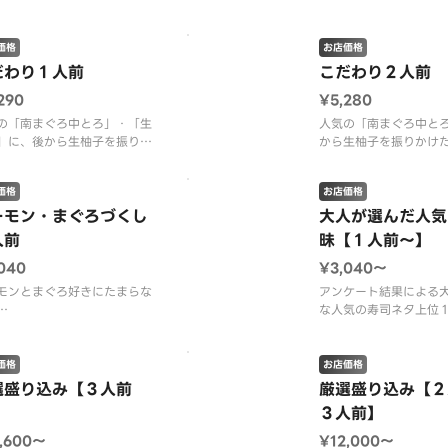
かんぱち・紅ずわいがに・赤
・柚子ふり穴子（１人前１０
価格
お店価格
だわり１人前
こだわり２人前
像はどの人数前でも３人前が
290
¥5,280
されます。
の「南まぐろ中とろ」・「生
人気の「南まぐろ中と
」に、後から生柚子を振りか
から生柚子を振りかけ
「柚子ふりいくら」を盛り込
りいくら」・「柚子ふ
、柿家すしのこだわりが詰ま
盛り込んだ、柿家すし
価格
お店価格
逸品です。
が詰まった逸品です。
ーモン・まぐろづくし
大人が選んだ人気
容】南まぐろ中とろ・生うに
【内容】南まぐろ中と
人前
昧【１人前～】
瓜添え）・柚子ふりいくら・
りいくら・柚子ふり穴
040
¥3,040〜
わいがに・赤海老・まぐろ赤
老・まぐろ赤身・サー
サーモン・びんとろ・ほた
老・びんとろ・落ちと
モンとまぐろ好きにたまらな
アンケート結果による
な人気の寿司ネタ上位
モンとまぐろが１２貫も入っ
えた盛り込みです。
り込みです。
【内容】南まぐろ中と
価格
お店価格
像はイメージです。
に・まぐろ赤身・柚子
選盛り込み【３人前
厳選盛り込み【２
えんがわ・いくら・ね
】
３人前】
ーモン・いか・ほたて
０貫）
,600〜
¥12,000〜