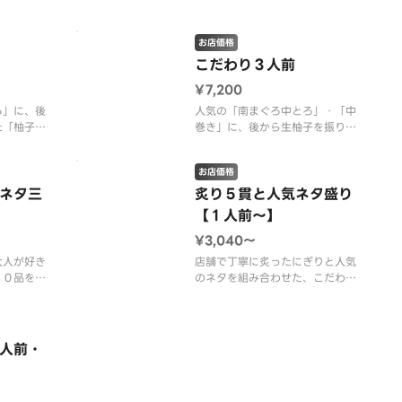
お店価格
こだわり３人前
¥7,200
ろ」に、後
人気の「南まぐろ中とろ」・「中
た「柚子ふ
巻き」に、後から生柚子を振りか
り穴子」を
けた「柚子ふりいくら」・「柚子
のこだわり
ふり穴子」を盛り込んだ、柿家す
お店価格
しのこだわりが詰まった逸品で
ネタ三
す。
炙り５貫と人気ネタ盛り
ろ・柚子ふ
【１人前～】
子・赤海
【内容】南まぐろ中とろ・柚子ふ
¥3,040〜
モン・海
りいくら・柚子ふり穴子・サーモ
ろ・からす
ン・甘海老・まぐろ赤身・海老・
大人が好き
店舗で丁寧に炙ったにぎりと人気
びんとろ・ねぎ
１０品を揃
のネタを組み合わせた、こだわり
の盛り込みです。
脂ののった「かんぱち」・「サー
ろ・生う
モン」・「えんがわ」は、程よく
ふり穴子・
脂が溶け出すことで甘みが引き出
人前・
ぎとろ・サ
され、「ほたて」・「穴子」は香
（１人前１
ばしさがプラスされることで上質
な美味しさが味わえます。