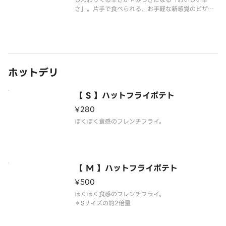
さ」。片手で食べられる、お手軽な新感覚のピザ！
（ハラペーニョ／あらびきスライスソーセージ／グ
リーンチリソース／特製ミートソース／モッツァレ
ラチーズ）
ホットデリ
【 S 】ハットフライポテト
¥280
ほくほく食感のフレンチフライ。
【 M 】ハットフライポテト
¥500
ほくほく食感のフレンチフライ。
＊Sサイズの約2倍量