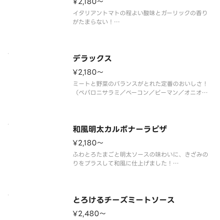
¥2,180〜
イタリアントマトの程よい酸味とガーリックの香り
がたまらない！
（アンチョビ／ブラックオリーブ／ガーリック／イ
タリアントマト／トマトソース）
デラックス
¥2,180〜
ミートと野菜のバランスがとれた定番のおいしさ！
（ペパロニサラミ／ベーコン／ピーマン／オニオン
／トマトソース）
和風明太カルボナーラピザ
¥2,180〜
ふわとろたまごと明太ソースの味わいに、きざみの
りをプラスして和風に仕上げました！
（ふわとろたまご／ベーコン／ブラックペッパー／
明太ソース／パルメザンチーズ／［別添］きざみ海
苔）
とろけるチーズミートソース
¥2,480〜