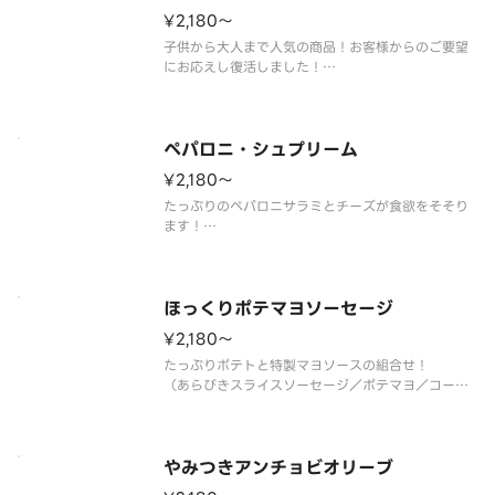
¥2,180〜
子供から大人まで人気の商品！お客様からのご要望
にお応えし復活しました！
（ツナマヨ／オニオン／コーン／ベーコン／トマト
ソース）
ペパロニ・シュプリーム
¥2,180〜
たっぷりのペパロニサラミとチーズが食欲をそそり
ます！
（ペパロニサラミ／トマトソース）
ほっくりポテマヨソーセージ
¥2,180〜
たっぷりポテトと特製マヨソースの組合せ！
（あらびきスライスソーセージ／ポテマヨ／コーン
／ブラックペッパー／パセリ／トマトソース／特製
マヨソース）
やみつきアンチョビオリーブ