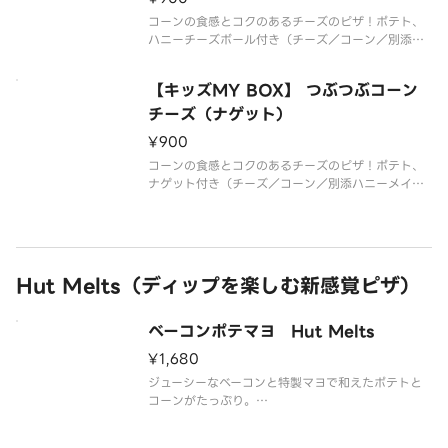
コーンの食感とコクのあるチーズのピザ！ポテト、
ハニーチーズボール付き（チーズ／コーン／別添ハ
ニーメイプル）*生地限定*追加トッピング・ハーフ
＆ハーフは出来ません
【キッズMY BOX】 つぶつぶコーン
チーズ（ナゲット）
¥900
コーンの食感とコクのあるチーズのピザ！ポテト、
ナゲット付き（チーズ／コーン／別添ハニーメイプ
ル）*生地限定*追加トッピング・ハーフ＆ハーフは
出来ません
Hut Melts（ディップを楽しむ新感覚ピザ）
ベーコンポテマヨ Hut Melts
¥1,680
ジューシーなベーコンと特製マヨで和えたポテトと
コーンがたっぷり。
※ポテト＆2つのディップソース付（特製トマトソー
ス・ハニーマスタードソース）