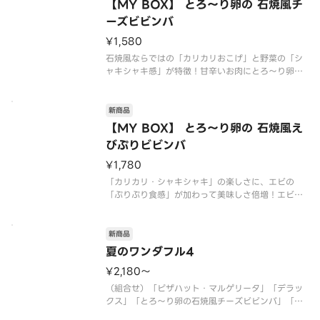
【MY BOX】 とろ～り卵の 石焼風チ
ーズビビンバ
¥1,580
石焼風ならではの「カリカリおこげ」と野菜の「シ
ャキシャキ感」が特徴！甘辛いお肉にとろ～り卵と
チーズが絡み合う、家族みんなで楽しめる一枚！
（ガーリック／ニラ／豚ロース／にんじん／たけの
こ／ごはん／卵黄風ソース／【別添】きざみ海苔／
新商品
【別添】旨辛コチュジャンソース
【MY BOX】 とろ～り卵の 石焼風え
びぷりビビンバ
¥1,780
「カリカリ・シャキシャキ」の楽しさに、エビの
「ぷりぷり食感」が加わって美味しさ倍増！エビと
お肉、卵とチーズが絶妙に絡み合う、家族みんなで
楽しめる贅沢な一枚です！
（ガーリック／ニラ／豚ロース／にんじん／たけの
新商品
こ／エビ／ごはん／卵黄風ソース／【別添】きざみ
夏のワンダフル4
海苔／
¥2,180〜
（組合せ）「ピザハット・マルゲリータ」「デラッ
クス」「とろ～り卵の石焼風チーズビビンバ」「じ
ゃがマヨコーン」