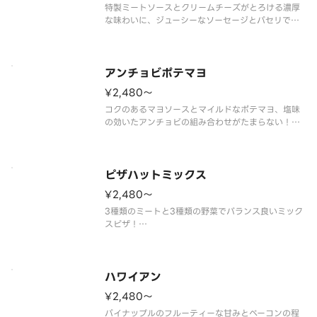
特製ミートソースとクリームチーズがとろける濃厚
な味わいに、ジューシーなソーセージとパセリで彩
りも豊かに。一度食べたら止まらない美味しさで
す。
（特製ミートソース／あらびきスライスソーセージ
／クリームチーズ／パルメザンチーズ／パセリ）
アンチョビポテマヨ
¥2,480〜
コクのあるマヨソースとマイルドなポテマヨ、塩味
の効いたアンチョビの組み合わせがたまらない！
（ガーリック／オニオン／ポテマヨ／セミドライチ
ェリートマト／アンチョビ／ブラックオリーブ／特
製マヨソース／パセリ）
ピザハットミックス
¥2,480〜
3種類のミートと3種類の野菜でバランス良いミック
スピザ！
（ペパロニサラミ／ハーブミート／あらびきスライ
スソーセージ／ピーマン／オニオン／マッシュルー
ム／トマトソース）
ハワイアン
¥2,480〜
パイナップルのフルーティーな甘みとベーコンの程