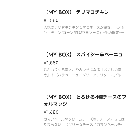
フ＆ハーフは出来ません
【MY BOX】 テリマヨチキン
¥1,580
人気のテリヤキチキンとマヨネーズが絶妙。（テリ
ヤキチキン/コーン/特製マヨソース）*生地限定*追
加トッピング・ハーフ＆ハーフは出来ません
【MY BOX】 スパイシー辛ペーニョ
¥1,580
じんわりくる辛さがやみつきになる「おいしい辛
さ」！（ハラペーニョ／グリーンチリソース／あら
びきスライスソーセージ／オニオン／セミドライチ
ェリートマト／パルメザンチーズ／特製ミートソー
ス）*生地限定*追加トッピング・ハーフ＆ハーフは
出来ません
【MY BOX】 とろける4種チーズのフ
ォルマッジ
¥1,680
カマンベールやクリームチーズ等、チーズ好きには
たまらない！（クリームチーズ／カマンベールチー
ズ／フレッシュモッツァレラチーズ／パルメザンチ