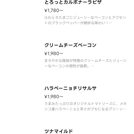
とろっとカルボナーラピザ
¥1,780〜
ふわとろたまごにジューシーなベーコンとアクセン
トのブラックペッパーが絶妙な味わい！
（ふわとろたまご／ベーコン／ブラックペッパー／
パルメザンチーズ）
クリームチーズベーコン
¥1,980〜
まろやかな風味が特徴のクリームチーズとジューシ
ーなベーコンの相性が抜群。
（ベーコン／クリームチーズ／パセリ／トマトソー
ス）
ハラペーニョチリサルサ
¥1,980〜
うまみたっぷりのオリジナルトマトソースに、メキ
シコ産ハラペーニョと辛さがクセになるグリーンチ
リソースの組み合わせ！
（イタリアントマト／オニオン／ハラペーニョ／グ
リーンチリソース／トマトソース）
ツナマイルド