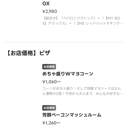
OX
¥2,980
【組合せ】「ペパロニクラシック」＋「【MY BO
X】デラックス」＋「【M】レッドハットチキンナゲ
ット」
【お店価格】ピザ
お店価格
めちゃ盛りWマヨコーン
¥1,060〜
コーンがめちゃ盛り！そして特製マヨソースはなん
と通常の2倍！子供から大人まで、みんな大好きなピ
ザです！（コーン／特製マヨソース／パセリ）
お店価格
芳醇ベーコンマッシュルーム
¥1,260〜