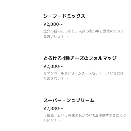
ライスソーセージ／オニオン／セミドライチェリー
トマト／パルメザンチーズ／特製ミートソース）
シーフードミックス
¥2,880〜
魚介の旨みたっぷり。人気の海の幸と野菜のリッチ
なおいしさ！
（エビ／イカ／ツナマヨ／ブロッコリー／オニオン
／トマトソース）
とろける4種チーズのフォルマッジ
¥2,880〜
カマンベールやクリームチーズ等、チーズ好きには
たまらない！
（クリームチーズ／カマンベールチーズ／フレッシ
ュモッツァレラチーズ／パルメザンチーズ／ブラッ
クペッパー／［別添］ハニーメープル）
スーパー・シュプリーム
¥2,880〜
「最高」という意味の名がついた8種食材の具だくさ
んピザ！
（ベーコン／ペパロニサラミ／ハーブミート／あら