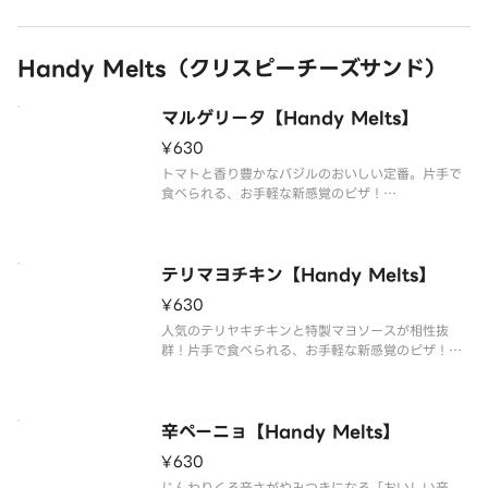
Handy Melts（クリスピーチーズサンド）
マルゲリータ【Handy Melts】
¥630
トマトと香り豊かなバジルのおいしい定番。片手で
食べられる、お手軽な新感覚のピザ！
（セミドライチェリートマト／バジルソース／特製
トマトソース／モッツァレラチーズ）
テリマヨチキン【Handy Melts】
¥630
人気のテリヤキチキンと特製マヨソースが相性抜
群！片手で食べられる、お手軽な新感覚のピザ！
（テリヤキチキン／コーン／特製マヨソース／モッ
ツァレラチーズ）
辛ペーニョ【Handy Melts】
¥630
じんわりくる辛さがやみつきになる「おいしい辛