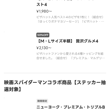
スト4
¥1,980〜
ピザハット人気ベスト4のピザを1枚に！（組合せ）
「ほっくりポテマヨソーセージ」「ピザハット・マ
ルゲリータ」「特うまプルコギ」「テリマヨチキ
ン」*生地料金は割引対象外です。
50%OFF
【M・Lサイズ半額】 贅沢グルメ4
¥2,130〜
ピザハットファンから愛される4種トッピングを組
合せました。（組合せ） 「プレミアム・マルゲリー
タ」「とろける4種チーズのフォルマッジ」「海老
マヨ明太ベーコン」「特うまプルコギ」*ハニーメイ
プル付
映画スパイダーマンコラボ商品【ステッカー抽
選対象】
期間限定
ニューヨーク・プレミアム・トリプルB