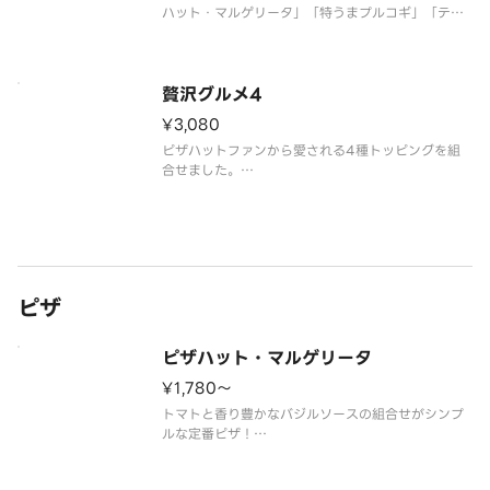
ハット・マルゲリータ」「特うまプルコギ」「テリ
マヨチキン」
贅沢グルメ4
¥3,080
ピザハットファンから愛される4種トッピングを組
合せました。
（組合せ）「プレミアム・マルゲリータ」「とろけ
る4種チーズのフォルマッジ」「海老マヨ明太ベー
コン」「特うまプルコギ」
※ハニーメイプル付
ピザ
ピザハット・マルゲリータ
¥1,780〜
トマトと香り豊かなバジルソースの組合せがシンプ
ルな定番ピザ！
（イタリアントマト／バジルソース／トマトソー
ス）