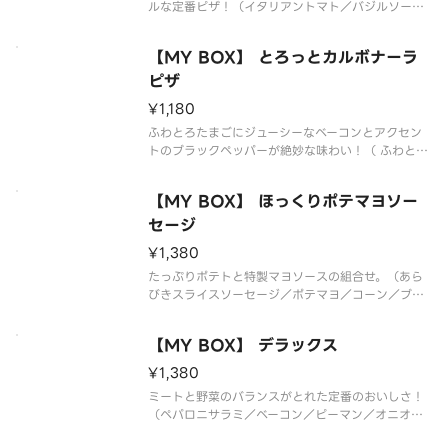
ルな定番ピザ！（イタリアントマト／バジルソース
／トマトソース）*生地限定*追加トッピング・ハー
フ＆ハーフは出来ません
【MY BOX】 とろっとカルボナーラ
ピザ
¥1,180
ふわとろたまごにジューシーなベーコンとアクセン
トのブラックペッパーが絶妙な味わい！（ ふわとろ
たまご／ベーコン／ブラックペッパー／パルメザン
チーズ）*生地限定*追加トッピング・ハーフ＆ハー
【MY BOX】 ほっくりポテマヨソー
フは出来ません
セージ
¥1,380
たっぷりポテトと特製マヨソースの組合せ。（あら
びきスライスソーセージ／ポテマヨ／コーン／ブラ
ックペッパー／パセリ／トマトソース／特製マヨソ
ース）*生地限定*追加トッピング・ハーフ＆ハーフ
【MY BOX】 デラックス
は出来ません
¥1,380
ミートと野菜のバランスがとれた定番のおいしさ！
（ペパロニサラミ／ベーコン／ピーマン／オニオン
／トマトソース）*生地限定*追加トッピング・ハー