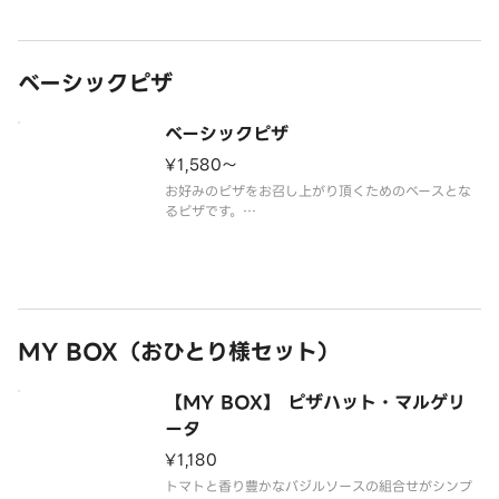
てました。
（ガーリック／ピーマン／鹿児島県産炭火焼黒豚／
特製マヨソース／
ベーシックピザ
ベーシックピザ
¥1,580〜
お好みのピザをお召し上がり頂くためのベースとな
るピザです。
（チーズ／トマトソース）
MY BOX（おひとり様セット）
【MY BOX】 ピザハット・マルゲリ
ータ
¥1,180
トマトと香り豊かなバジルソースの組合せがシンプ