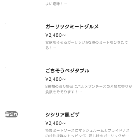
よい塩味！
（パイナップル／ベーコン／コーン／オニオン／ト
マトソース）
ガーリックミートグルメ
¥2,480〜
食欲をそそるガーリックが3種のミートをひきたて
る！
（ガーリック／ペパロニサラミ／ハーブミート／あ
らびきスライスソーセージ／ブラックペッパー／ト
マトソース）
ごちそうベジタブル
¥2,480〜
8種類の彩り野菜にパルメザンチーズの芳醇な香りが
食欲をそそります！
（オニオン／ピーマン／マッシュルーム／コーン／
セミドライチェリートマト／アスパラ／ブラックオ
リーブ／ガーリック／パルメザンチーズ／トマトソ
品切れ
ース）
シシリア風ピザ
¥2,480〜
特製ミートソースにマッシュルームとフライドナス
の相性抜群なトッピング。隠し味のガーリックが食