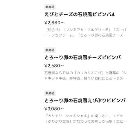
*【別添】きざみ海苔・コチュジャンソース
新商品
*ごはんは国産米を使用しています
えびとチーズの石焼風ビビンバ4
¥2,880〜
（組合せ）「プレミアム・マルゲリータ」「スーパ
ー・シュプリーム」「とろ～り卵の石焼風チーズビ
ビンバ」「とろ～り卵の石焼風えびぷりビビンバ」
*【別添】きざみ海苔・コチュジャンソース
新商品
*ごはんは国産米を使用しています
とろ～り卵の石焼風チーズビビンバ
¥2,680〜
石焼風ならではの「カリカリおこげ」と野菜の「シ
ャキシャキ感」が特徴！甘辛いお肉にとろ～り卵と
チーズが絡み合う、家族みんなで楽しめる一枚で
す！
新商品
（ガーリック／ニラ／豚ロース／にんじん／たけの
こ／ごはん／卵黄風ソース／【別添】きざみ海苔／
とろ～り卵の石焼風えびぷりビビンバ
【別添】旨辛コチュジャンソ
¥3,080〜
「カリカリ・シャキシャキ」の楽しさに、エビの
「ぷりぷり食感」が加わって美味しさ倍増！エビと
お肉、卵とチーズが絶妙に絡み合う、家族みんなで
楽しめる贅沢な一枚です！