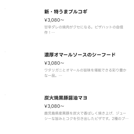
びきスライスソーセージ／マッシュルーム／ピーマ
ン／オニオン／ブラックオリーブ／トマトソース）
新・特うまプルコギ
¥3,080〜
甘辛ダレの焼肉がクセになる。ピザハットの自信
作！
（プルコギ／ニラ／オニオン／特製マヨソース／
［別添］コチュジャンソース）
濃厚オマールソースのシーフード
¥3,080〜
ワタリガニとオマールの旨味を堪能できる彩り豊か
な一品。
（ワタリガニオマールソース/コーン/ブロッコリー/
イカ/エビ）
炭火焼黒豚醤油マヨ
¥3,080〜
鹿児島県産黒豚を炭火で香ばしく焼き上げ、ジュー
シーな旨みとコクを引き出したピザです。2種のブレ
ンドした醤油をベースに、ごま油、にんにく、鹿児
島県産黒糖を使用し、コクと深みのある甘さに仕立