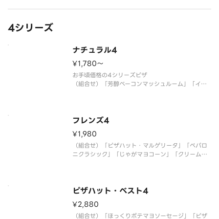
（ガーリック／ニラ／豚ロース／にんじん／たけの
こ／エビ／ごはん／卵黄風ソース／【別添】きざみ
海苔／
4シリーズ
ナチュラル4
¥1,780〜
お手頃価格の4シリーズピザ
（組合せ）「芳醇ベーコンマッシュルーム」「イタ
リアントマト＆ガーリック」「めちゃ盛りWマヨコ
ーン」「とろっとカルボナーラピザ」
フレンズ4
¥1,980
（組合せ）「ピザハット・マルゲリータ」「ペパロ
ニクラシック」「じゃがマヨコーン」「クリームチ
ーズベーコン」
ピザハット・ベスト4
¥2,880
（組合せ）「ほっくりポテマヨソーセージ」「ピザ