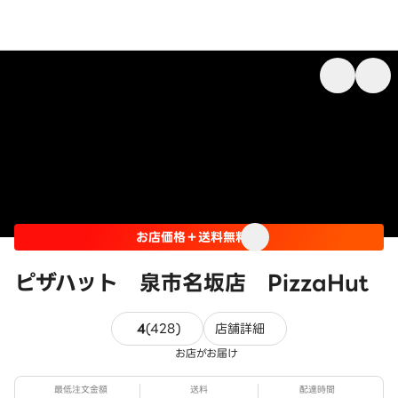
お店価格＋送料無料
ピザハット 泉市名坂店 PizzaHut
428件のレビュー
4
(
428
)
店舗詳細
お店がお届け
最低注文金額
送料
配達時間