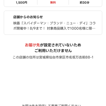
1,500円
無料
約
30
分
店舗からのお知らせ
映画『スパイダーマン：ブランド・ニュー・デイ』コラ
ボ開催中！8/9まで！ 対象商品購入で1000名様に限定
ステッカーが当たる！ さらに、豪華限定グッズが合計76
0名様に当たるキャンペーンも実施中！
お届け先
が設定されていないため
ご利用いただけません
この店舗の住所は
宮城県仙台市泉区市名坂万吉前88-1