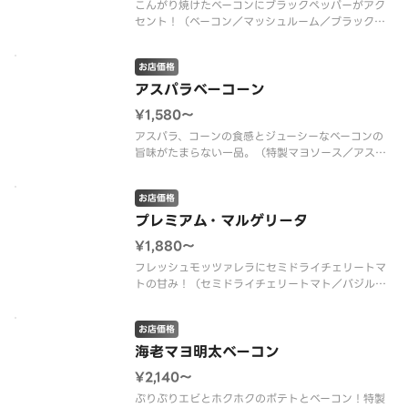
こんがり焼けたベーコンにブラックペッパーがアク
セント！（ベーコン／マッシュルーム／ブラックペ
ッパー／トマトソース）
お店価格
アスパラベーコーン
¥1,580〜
アスパラ、コーンの食感とジューシーなベーコンの
旨味がたまらない一品。（特製マヨソース／アスパ
ラ／ベーコン／コーン／トマトソース）
お店価格
プレミアム・マルゲリータ
¥1,880〜
フレッシュモッツァレラにセミドライチェリートマ
トの甘み！（セミドライチェリートマト／バジルソ
ース／フレッシュモッツァレラチーズ／トマトソー
ス）
お店価格
海老マヨ明太ベーコン
¥2,140〜
ぷりぷりエビとホクホクのポテトとベーコン！特製