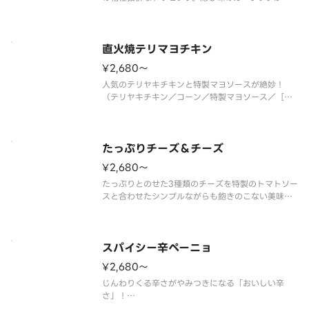
欲をそそります！
（ナス／マッシュルーム／ガーリック／パセリ／特
製ミートソース）
直火焼テリマヨチキン
¥2,680〜
人気のテリヤキチキンと特製マヨソースが絶妙！
（テリヤキチキン／コーン／特製マヨソース／［別
添］きざみ海苔）
たっぷりチーズ＆チーズ
¥2,680〜
たっぷりとのせた3種類のチーズを特製のトマトソー
スと合わせたシンプルながらも飽きのこない美味し
さ！
（モッツァレラチーズ／ゴーダチーズ／パルメザン
チーズ／トマトソース）
スパイシー辛ペーニョ
¥2,680〜
じんわりくる辛さがやみつきになる「おいしい辛
さ」！
（ハラペーニョ／グリーンチリソース／あらびきス