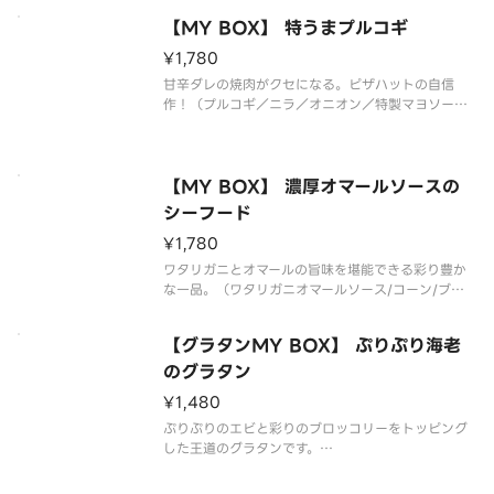
ーズ／ブラックペッパー／【別添】ハニーメイプ
【MY BOX】 特うまプルコギ
ル）*生地限定*追加トッピング・ハーフ＆ハーフは
出来ません
¥1,780
甘辛ダレの焼肉がクセになる。ピザハットの自信
作！（プルコギ／ニラ／オニオン／特製マヨソー
ス）*生地限定*追加トッピング・ハーフ＆ハーフは
出来ません
【MY BOX】 濃厚オマールソースの
シーフード
¥1,780
ワタリガニとオマールの旨味を堪能できる彩り豊か
な一品。（ワタリガニオマールソース/コーン/ブロ
ッコリー/イカ/エビ）*生地限定*追加トッピング・
ハーフ＆ハーフは出来ません
【グラタンMY BOX】 ぷりぷり海老
のグラタン
¥1,480
ぷりぷりのエビと彩りのブロッコリーをトッピング
した王道のグラタンです。
【組合せ】【ぷりぷり海老のグラタン】＋【ポテ
ト】＋【ハニーフォカッチャ】