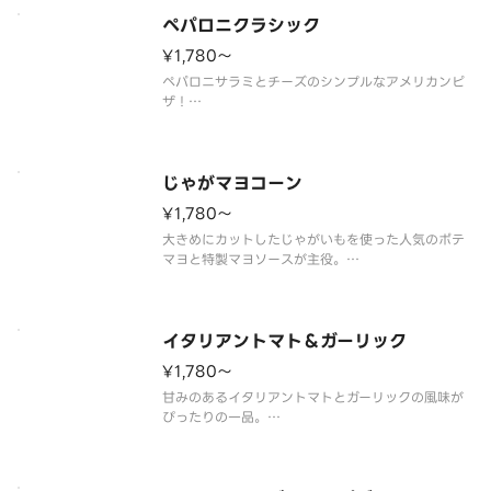
ペパロニクラシック
¥1,780〜
ペパロニサラミとチーズのシンプルなアメリカンピ
ザ！
（ペパロニサラミ／トマトソース）
じゃがマヨコーン
¥1,780〜
大きめにカットしたじゃがいもを使った人気のポテ
マヨと特製マヨソースが主役。
（ポテマヨ／コーン／ブラックペッパー／パセリ／
パルメザンチーズ／特製マヨソース）
イタリアントマト＆ガーリック
¥1,780〜
甘みのあるイタリアントマトとガーリックの風味が
ぴったりの一品。
（イタリアントマト／ガーリック／トマトソース）