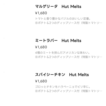
ポテマヨ・コーン・ベーコン・ブラックペッパー・
特製マヨソース・パルメザンチーズ・パセリ
マルゲリータ Hut Melts
¥1,680
トマトと香り豊かなバジルのおいしい定番。
※ポテト＆2つのディップソース付（特製トマトソー
ス・ハニーマスタードソース）
セミドライチェリートマト・バジルソース・パルメ
ザンチーズ・パセリ
ミートラバー Hut Melts
¥1,680
4種のミートを挟んだアメリカンな味わい。
※ポテト＆2つのディップソース付（特製トマトソー
ス・ハニーマスタードソース）
ペパロニサラミ・スライスソーセージ・ベーコン・
ハーブミート・ブラックペッパー・パルメザンチー
ズ・パセリ
スパイシーチキン Hut Melts
¥1,680
ゴロッとチキンをハラペーニョでピリ辛に。
※ポテト＆2つのディップソース付（特製トマトソー
ス・ハニーマスタードソース）
セミドライチェリートマト・スモークチキン・ハラ
ペーニョ・パルメザンチーズ・パセリ