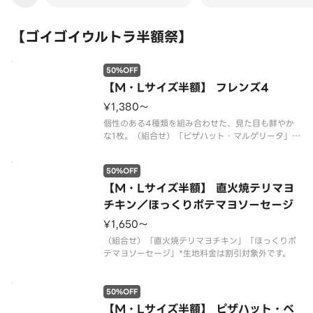
【ゴイゴイウルトラ半額祭】
50%OFF
【M・Lサイズ半額】 フレンズ4
¥1,380〜
個性のある4種類を組み合わせた、見た目も鮮やか
な1枚。（組合せ）「ピザハット・マルゲリータ」
「ペパロニクラシック」「じゃがマヨコーン」「ク
リームチーズベーコン」*生地料金は割引対象外で
50%OFF
す。
【M・Lサイズ半額】 直火焼テリマヨ
チキン／ほっくりポテマヨソーセージ
¥1,650〜
（組合せ）「直火焼テリマヨチキン」「ほっくりポ
テマヨソーセージ」*生地料金は割引対象外です。
50%OFF
【M・Lサイズ半額】 ピザハット・ベ