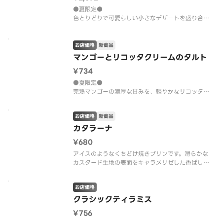
●夏限定●
色とりどりで可愛らしい小さなデザートを盛り合わ
せにしました。食後のデザートに、ティータイムの
おともにどうぞ！
・クラシックティラミス
お店価格
新商品
・トルタカプレーゼ
マンゴーとリコッタクリームのタルト
・レアチーズケーキ～キャラメリゼ～
¥734
・カヌレ
・マンゴーとリコッタクリームのタルト
●夏限定●
・マカロン
完熟マンゴーの濃厚な甘みを、軽やかなリコッタク
リームが引き立てる。一口で南国気分を味わえる、
お店価格
新商品
カタラーナ
¥680
アイスのようなくちどけ焼きプリンです。滑らかな
カスタード生地の表面をキャラメリゼした香ばしさ
と、アイスのような食感が特徴。※凍ったままお届
けします。
お店価格
クラシックティラミス
¥756