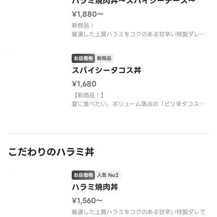
ハラミ焼肉丼～スパイシーチーズ～
¥1,880〜
新商品！
厳選した上質ハラミをコクのある甘辛い特製ダレで
焼肉風に仕上げ、ピリ辛のシラチャー（タイのチリ
ソース）にチーズソースをかけた旨辛ソースと焼肉
お店価格
新商品
の香ばしい味わいが絶妙な一杯です。暑い季節にお
ススメ！
スパイシータコス丼
国産米使用
¥1,680
※使い捨て容器でのご提供となります。
※画像
【新商品！】
夏に食べたい、ボリューム満点の「ピリ辛タコス
丼」！旨みたっぷりのひき肉に、シャキシャキのレ
タス、濃厚なアボカド、フレッシュなトマトを贅沢
にのせました。一口食べれば、素材の旨みと爽やか
な辛さが口いっぱいに広がり、暑い夏でも食欲をそ
そります。
こだわりのハラミ丼
スプー
お店価格
人気 No2
ハラミ焼肉丼
¥1,560〜
厳選した上質ハラミをコクのある甘辛い特製ダレで