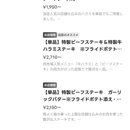
¥1,950〜
当店人気の店舗仕込みのハラミを単品でもご用意し
ました。
おかずや、お酒のおつまみとしてもご満足いただけ
る一品です。
※別添のオリジナルステーキソースをかけてお召し
お店価格
店長のオススメ
上がりください。
【単品】特製ビーフステーキ＆特製牛
※使い捨て容器でのご提供となります。
ハラミステーキ ※フライドポテト添
※お肉のグラム数は焼成前のものです。
え・ステーキソース付
※カ
¥2,710〜
肉市場人気メニュー「牛ハラミ」と「ビーフステー
キ」の両方がのった欲張りで贅沢な一皿。
ステーキで使用しているお肉は、牛ロースの中でも
特に肉汁が豊かで柔らかい真ん中の部位を使用して
います。
お店価格
当店自慢の自家製ガーリックバターソースと別添の
【単品】特製ビーフステーキ ガーリ
ステーキソースでお召し上が
ックバター※フライドポテト添え・ス
テーキソース付
¥2,150〜
程よく脂の乗った上質な店舗仕込みのお肉を使った
贅沢なステーキです。
当店自慢の自家製ガーリックバターソースと別添の
ステーキソースでお召し上がりください。