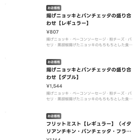
お店価格
揚げニョッキとパンチェッタの盛り合
わせ【レギュラー】
¥807
揚げニョッキ・ベーコンソーセージ・粉チーズ・パ
セリ・黒胡椒揚げたニョッキのもちもちとした食感
と、パンチェッタソーセージの塩気がクセになる一
品です。
お店価格
揚げニョッキとパンチェッタの盛り合
わせ【ダブル】
¥1,544
揚げニョッキ・ベーコンソーセージ・粉チーズ・パ
セリ・黒胡椒揚げたニョッキのもちもちとした食感
と、パンチェッタソーセージの塩気がクセになる一
品です。 ※ダブルはレギュラーサイズの倍量です。
お店価格
フリットミスト【レギュラー】（イタ
リアンチキン・パンチェッタ・フライ
ドポテト）