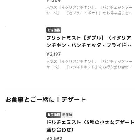
¥1,164
人気の『イタリアンチキン』、『パンチェッタソー
セージ』、『きフライドポテト』をお得な盛り合わ
せにしました。
お店価格
フリットミスト【ダブル】（イタリア
ンチキン・パンチェッタ・フライドポ
テト）
¥2,197
人気の『イタリアンチキン』、『パンチェッタソー
セージ』、『フライドポテト』をお得な盛り合わせ
にしました。
※ダブルはレギュラーサイズの倍量です。
お食事とご一緒に！デザート
お店価格
新商品
ドルチェミスト（6種の小さなデザート
盛り合わせ）
¥2,592