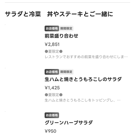
黒毛和牛・黒胡椒・トリュフソース・マッシュルー
ム・ルーコラ・オリーブオイル・グラナパダーノ・
赤ワインバルサミコ・レ
サラダと冷菜 丼やステーキとご一緒に
お店価格
期間限定
前菜盛り合わせ
¥2,851
●夏限定●
レストランでおすすめの前菜を盛り合わせにしまし
た。
ピッツァやパスタ、メインとともにフルコース気分
お店価格
期間限定
でも、お酒のおつまみとしてもお楽しみいただけ
る、嬉しい一皿です。
生ハムと焼きとうもろこしのサラダ
・サラミとハムの盛り合わせ
¥1,425
・タコとパプリカのマリネ
・自家製ローストビーフ～バルサ
●夏限定●
生ハムと焼きとうもろこしをトッピングし、
仕上げにスライスしたグラナパダーノチーズを乗せ
た、ワインにもよく合うサラダです。
お店価格
爽やかな酸味のバルサミコドレッシングでお召し上
グリーンハーブサラダ
¥950