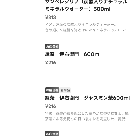
サンペレグリノ（炭酸入りナチュラル
ミネラルウォーター）500ml
¥313
イタリア産の炭酸入りミネラルウォーター。
きめ細かく繊細な泡とほのかなミネラルのアロマが
特徴。
心地よく爽快な飲み口とすっきりした後味で料理の
味を引き立てます。
お店価格
※ラベル刷新により、パッケージデザインが異なる
緑茶 伊右衛門 600ml
可能性がございます。
¥216
お店価格
新商品
緑茶 伊右衛門 ジャスミン茶600ml
¥216
特級、銀毫茶葉を配合した華やかな香り立ちと、緑
茶葉による気持ちの良い後キレを両立した、贅沢な
ジャスミン茶です。贅沢なひとときをお愉しみくだ
さい。
お店価格