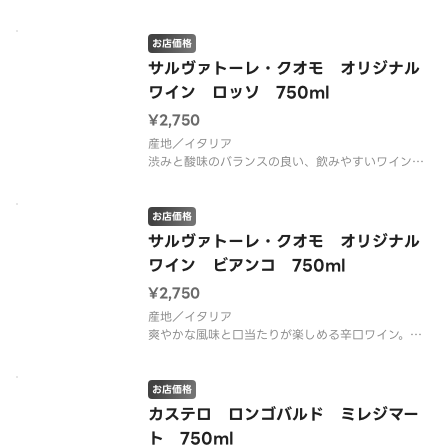
グースベリーや桃、レモンのアロマを感じる。バラ
ンスよくフレッシュで瑞々しい。アンティパスト全
般、シーフードと良く合う。
お店価格
サルヴァトーレ・クオモ オリジナル
【味わい・ボディ】やや辛口
ワイン ロッソ 750ml
【品種】シャルドネ
【栓】スクリューキャップ（オープナー不要）
¥2,750
産地／イタリア
※20歳未満の方の飲酒は法
渋みと酸味のバランスの良い、飲みやすいワインで
す。
【栓】スクリューキャップ（オープナー不要）
※20歳未満の方の飲酒は法律で禁止されています。
お店価格
サルヴァトーレ・クオモ オリジナル
ワイン ビアンコ 750ml
¥2,750
産地／イタリア
爽やかな風味と口当たりが楽しめる辛口ワイン。
【栓】スクリューキャップ（オープナー不要）
※20歳未満の方の飲酒は法律で禁止されています。
お店価格
カステロ ロンゴバルド ミレジマー
ト 750ml