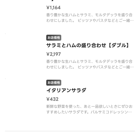
¥1,164
香り豊かな生ハムとサラミ、モルタデッラを盛り合
わせにしました。 ピッツァやパスタなどとご一緒
に、またワインなどのおつまみとしてもよく合いま
す。
【サラミ・生ハム・モルタデッラ・ルーコラ】
お店価格
サラミとハムの盛り合わせ【ダブル】
¥2,197
香り豊かな生ハムとサラミ、モルタデッラを盛り合
わせにしました。 ピッツァやパスタなどとご一緒
に、またワインなどのおつまみとしてもよく合いま
す。
お店価格
【サラミ・生ハム・モルタデッラ・ルーコラ】 ※ダ
ブルはレギュラーサイズの倍量です。
イタリアンサラダ
¥432
新鮮な野菜を使った、あと一品欲しいときにぜひお
すすめしたいサラダです。バルサミコドレッシング
でさっぱりとお召し上がりいただけます。
【グリーンカール、サニーレタス、水菜、粉チー
ズ、トマト、バルサミコドレッシング】