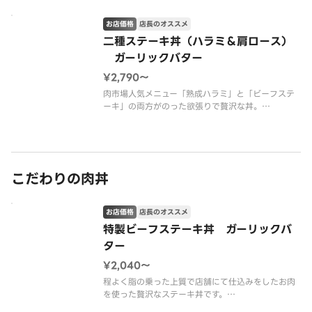
お店価格
店長のオススメ
二種ステーキ丼（ハラミ＆肩ロース）
ガーリックバター
¥2,790〜
肉市場人気メニュー「熟成ハラミ」と「ビーフステ
ーキ」の両方がのった欲張りで贅沢な丼。
ステーキで使用しているお肉は、牛ロースの中でも
特に肉汁が豊かで柔らかい真ん中の部位を使用して
います。
当店自慢の自家製ガーリックバターソースと別添の
ステーキソースでお召し上が
こだわりの肉丼
お店価格
店長のオススメ
特製ビーフステーキ丼 ガーリックバ
ター
¥2,040〜
程よく脂の乗った上質で店舗にて仕込みをしたお肉
を使った贅沢なステーキ丼です。
当店自慢の自家製ガーリックバターソースと別添の