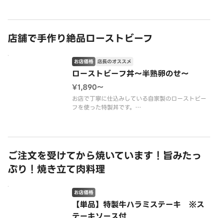
ステーキソースでお召し上がりください。
柔らかなステーキ肉とガーリックバターソースはご
飯の進む一杯です。
【肩ロース、塩、胡椒、ごま、万
店舗で手作り絶品ローストビーフ
お店価格
店長のオススメ
ローストビーフ丼～半熟卵のせ～
¥1,890〜
お店で丁寧に仕込みしている自家製のローストビー
フを使った特製丼です。
低温調理で柔らかく仕上げ、お肉の旨味が存分に味
わえる一品です。
半熟卵、わさびマヨクリーム、フライドガーリック
をトッピングし、ご一緒にお召し上がりいただくと
味の変化が楽しめる一杯です。
ご注文を受けてから焼いています！旨みたっ
ぷり！焼き立て肉料理
お店価格
【単品】特製牛ハラミステーキ ※ス
テーキソース付