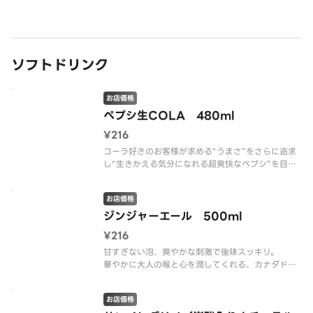
ソフトドリンク
お店価格
ペプシ生COLA 480ml
¥216
コーラ好きのお客様が求める“うまさ”をさらに追求
し“生きかえる気分になれる超爽快なペプシ”を目指
しました。
数十種類ものスパイスの中から選び抜いた“生コーラ
お店価格
スパイス のフレッシュな味わいを最大化する非加熱
製法で作り上げることでグッとくる飲みごたえと、
ジンジャーエール 500ml
スッと引く
¥216
甘すぎない泡、爽やかな刺激で後味スッキリ。
華やかに大人の喉と心を潤してくれる、カナダドラ
イジンジャーエール。
※ラベル刷新により、パッケージデザインが異なる
お店価格
可能性がございます。