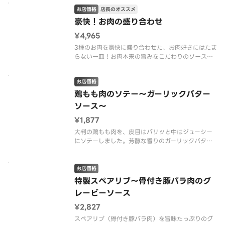
お肉と一緒にフライドポテトが添えてあります。
お店価格
店長のオススメ
※ステーキにガーリックバターソースをかけた状態
豪快！お肉の盛り合わせ
でご提供いたし
¥4,965
3種のお肉を豪快に盛り合わせた、お肉好きにはたま
らない一皿！お肉本来の旨みをこだわりのソースと
ともにお楽しみください。
・特製ビーフステーキ（オリジナルソース）
お店価格
・特製スペアリブ（骨付き豚肉のグレービーソー
ス）
鶏もも肉のソテー～ガーリックバター
ソース～
¥1,877
大判の鶏もも肉を、皮目はパリッと中はジューシー
にソテーしました。芳醇な香りのガーリックバター
ソースが食欲をそそる逸品です。
【鶏肉・マッシュポテト・ブロッコリー・ミディト
マト・玉ねぎ・バター・アーモンド・アンチョビ・
お店価格
オレガノ・ローズマリー・ニンニク】
特製スペアリブ～骨付き豚バラ肉のグ
レービーソース
¥2,827
スペアリブ（骨付き豚バラ肉）を旨味たっぷりのグ