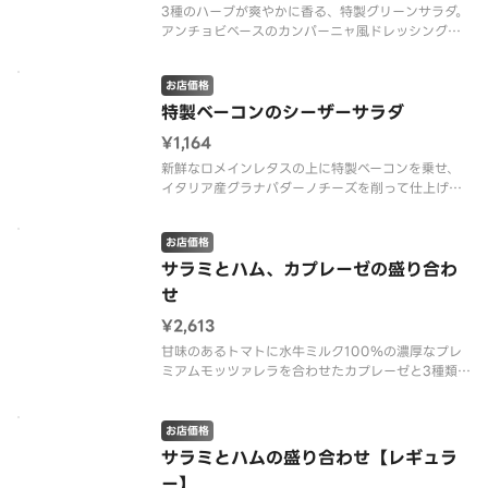
3種のハーブが爽やかに香る、特製グリーンサラダ。
アンチョビベースのカンパーニャ風ドレッシングで
お店価格
特製ベーコンのシーザーサラダ
¥1,164
新鮮なロメインレタスの上に特製ベーコンを乗せ、
イタリア産グラナパダーノチーズを削って仕上げ
た、贅沢なシーザーサラダです。
【ロメインレタス・特製ベーコン・クルトン・グラ
お店価格
ナパダーノ・黒胡椒 ※シーザードレッシング】
サラミとハム、カプレーゼの盛り合わ
せ
¥2,613
甘味のあるトマトに水牛ミルク100％の濃厚なプレ
ミアムモッツァレラを合わせたカプレーゼと3種類の
ハムを盛合せにしました。 お酒のおつまみや、あと
もう1品にもおすすめです。
【モッツァレラ・チェリートマト・ルーコラ・オリ
お店価格
ーブオイル・サラミ・プロシュート・モルタデ
サラミとハムの盛り合わせ【レギュラ
ー】