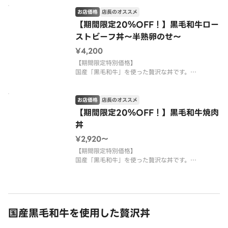
テーキ丼。
肉の旨みと程よい霜降りを引き立てる醤油ベースの
お店価格
店長のオススメ
特製ソースがご飯にしみ込み、最後の一口まで満足
【期間限定20％OFF！】黒毛和牛ロー
感たっぷり。
ストビーフ丼～半熟卵のせ～
来客時でのおもてなし、ご褒美ランチ
¥4,200
【期間限定特別価格】
国産「黒毛和牛」を使った贅沢な丼です。
厳選した黒毛和牛を低温でじっくり火入れし、しっ
とりと柔らかく仕上げました。
赤身の旨みと脂の甘みを、香り豊かな特製ソースで
お店価格
店長のオススメ
引き立てた贅沢なローストビーフ丼。
【期間限定20％OFF！】黒毛和牛焼肉
一口ごとに広がる上質な味わいをお楽しみく
丼
¥2,920〜
【期間限定特別価格】
国産「黒毛和牛」を使った贅沢な丼です。
厳選した黒毛和牛を醤油ベース特製のコク深いタレ
で下味を付け焼き上げました。
香ばしい香りととろける旨みが、口いっぱいに広が
ります。
レストランクオリティの焼肉丼を贅沢にどうぞ。
国産黒毛和牛を使用した贅沢丼
来客時でのおもてなし