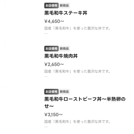
お店価格
新商品
黒毛和牛ステーキ丼
¥4,650〜
国産「黒毛和牛」を使った贅沢な丼です。
香ばしく焼き上げた黒毛和牛を贅沢に盛り付けたス
テーキ丼。
お店価格
新商品
肉の旨みと程よい霜降りを引き立てる醤油ベースの
特製ソースがご飯にしみ込み、最後の一口まで満足
黒毛和牛焼肉丼
感たっぷり。
¥2,650〜
来客時でのおもてなし、ご褒美ランチやディナーに
おすすめ
国産「黒毛和牛」を使った贅沢な丼です。
厳選した黒毛和牛を醤油ベース特製のコク深いタレ
で下味を付け焼き上げました。
お店価格
新商品
香ばしい香りととろける旨みが、口いっぱいに広が
ります。
黒毛和牛ローストビーフ丼～半熟卵の
レストランクオリティの焼肉丼を贅沢にどうぞ。
せ～
来客時でのおもてなし、ご褒美ランチやディ
¥3,150〜
国産「黒毛和牛」を使った贅沢な丼です。
厳選した黒毛和牛を低温でじっくり火入れし、しっ