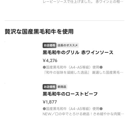
レービーソースで仕上げました。 赤ワインとの相性
も抜群で、食べ応えのある逸品です。
贅沢な国産黒毛和牛を使用
お店価格
店長のオススメ
黒毛和牛のグリル 赤ワインソース
¥4,276
●国産黒毛和牛（A4-A5等級）使用●
『和牛の旨味を凝縮した逸品』 厳選した国産黒毛和
牛を使用。酸味と甘味のバランスの取れた赤ワイン
ソースの芳醇な香りが、お肉の旨みを一層引き立て
お店価格
新商品
ます。 素材の持つ柔らかな肉質と濃厚な旨味を存分
に楽しめるよう、程よい火加減で
黒毛和牛のローストビーフ
¥1,877
●国産黒毛和牛（A4-A5等級）使用●
NEW／口の中でとろける絶品！きめ細やかな肉質と
上品な旨味が凝縮された、贅沢な黒毛和牛ロースト
ビーフ。