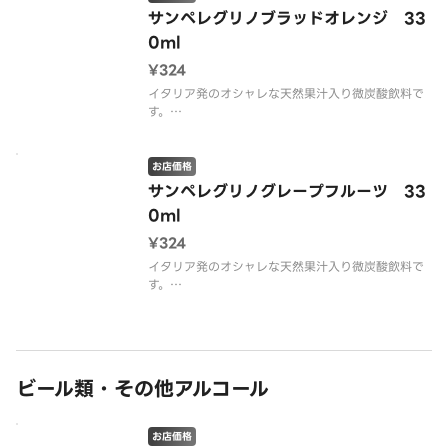
サンペレグリノブラッドオレンジ 33
0ml
¥324
イタリア発のオシャレな天然果汁入り微炭酸飲料で
す。
微発泡のやわらかい口当たりと天然果汁の爽やかな
味わいをお楽しみください。
※ラベル刷新により、パッケージデザインが異なる
お店価格
可能性がございます。
サンペレグリノグレープフルーツ 33
0ml
¥324
イタリア発のオシャレな天然果汁入り微炭酸飲料で
す。
微発泡のやわらかい口当たりと天然果汁の爽やかな
味わいをお楽しみください。
※ラベル刷新により、パッケージデザインが異なる
可能性がございます。
ビール類・その他アルコール
お店価格