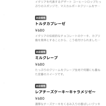
イタリアを代表するデザート コーヒーシロップたっ
ぷりのスポンジで、マスカルポーネクリームをサン
ドした食後でもさっぱりと味わえるティラミスで
す。
お店価格
トルタカプレーゼ
¥680
イタリアの伝統的なチョコレートのケーキ、カプリ
島を発祥とすることから、こう名付けられました。
周りはさっくり、中はしっとりとした食感の濃厚な
チョコレートケーキです。
お店価格
ミルクレープ
¥680
たっぷりのクリームをクレープ生地で何層にも重ね
た定番のスイーツです。
お店価格
レアチーズケーキ～キャラメリゼ～
¥680
濃厚なチーズケーキをくるみ入りの香ばしいクッキ