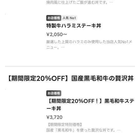
焼肉風に仕上げたご飯が進む丼です。
【牛ハラミ肉、ロメインレタス、塩、胡椒、ごま、
万能ねぎ、特製ダレ】
お店価格
人気 No1
国産米使用
※使い捨て容器でのご提供となります。
特製牛ハラミステーキ丼
※画像はハラミ焼肉丼（肉増し）です。
¥2,050〜
厳選した上質のハラミのみ使用した当店人気No1メ
ニュー。
店舗仕込みのハラミは肉の味に深みがあり、さっぱ
りとした赤身肉のため飽きのこない一品です。
【牛ハラミ肉、オニオンソテー、塩、胡椒、ごま、
万能ねぎ、特製ダレ】
【期間限定20％OFF】国産黒毛和牛の贅沢丼
国産米使用
※別添のオリジナルステーキソー
お店価格
【期間限定20％OFF！】黒毛和牛ステ
ーキ丼
¥3,720
【期間限定特別価格】
国産「黒毛和牛」を使った贅沢な丼です。
香ばしく焼き上げた黒毛和牛を贅沢に盛り付けたス