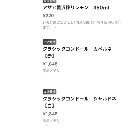
お店価格
り、飲みごたえを高めビールに近いおいしさを実現
しました。
アサヒ贅沢搾りレモン 350ml
アルコール分（度数）4.5％
¥220
※ラベル
レモン果実まるごと1個分の果汁14％を使用してい
ます。
高果汁でありながらも、酸っぱすぎず、フルーティ
ーで飲みやすい味わいです。
お店価格
アルコール分（度数）4％
※ラベル刷新により、パッケージデザインが異なる
クラシックコンドール カベルネ
可能性がございます。
【赤】
※20歳未満の方の飲酒は法律で禁止さ
¥1,848
産地／チリ
フレッシュな赤い果実のアロマ。微かに胡椒やコン
フィチュールを感じる。ハーブ料理やシャルキュト
リを良く合う。
お店価格
クラシックコンドール シャルドネ
【味わい・ボディ】ライトボディ
【白】
【品種】カベルネソーヴィニヨン
【栓】スクリューキャップ（オープナー不要）
¥1,848
産地／チリ
※20歳未満の方の飲酒