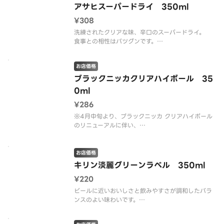
アサヒスーパードライ 350ml
¥308
洗練されたクリアな味、辛口のスーパードライ。
食事との相性はバツグンです。
アルコール分（度数）5％
※ラベル刷新により、パッケージデザインが異なる
お店価格
可能性がございます。
※20歳未満の方の飲酒は法律で禁止されています。
ブラックニッカクリアハイボール 35
※20歳未満の方に対しては酒類を販売しま
0ml
¥286
※4月中旬より、ブラックニッカ クリアハイボール
のリニューアルに伴い、
現行商品の在庫が無くなり次第、順次リニューアル
商品へ切り替えてお届けする場合がございます。
あらかじめご了承くださいますようお願い申し上げ
お店価格
ます。
キリン淡麗グリーンラベル 350ml
¥220
クセのないクリアな味わいが特徴のハイ
ビールに近いおいしさと飲みやすさが調和したバラ
ンスのよい味わいです。
後味の爽快さと飲みやすさはそのままに”ホップアロ
マ”製法と原材料の使用方法を最適化することによ