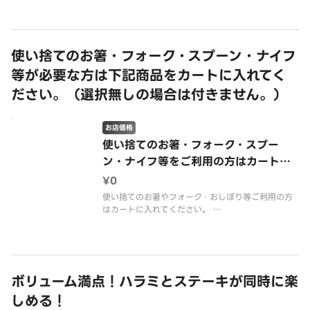
とりと柔らかく仕上げました。
赤身の旨みと脂の甘みを、香り豊かな特製ソースで
引き立てた贅沢なローストビーフ丼。
一口ごとに広がる上質な味わいをお楽しみくださ
使い捨てのお箸・フォーク・スプーン・ナイフ
い。
等が必要な方は下記商品をカートに入れてく
来客時での
ださい。（選択無しの場合は付きません。）
お店価格
使い捨てのお箸・フォーク・スプー
ン・ナイフ等をご利用の方はカートに
入れてください。
¥0
使い捨てのお箸やフォーク・おしぼり等ご利用の方
はカートに入れてください。
※ご注文内容によって適宜ご用意させて頂きます。
ボリューム満点！ハラミとステーキが同時に楽
しめる！