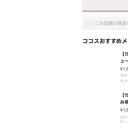
ココスおすすめメ
【
ュ
グ1
¥1,
マデ
チュ
ライ
イス
【1
アレ
ーム
み
¥1,
上に
チー
焼き