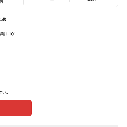
1円
ため
1-101
さい。