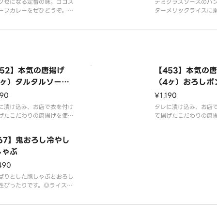
クセになる定番の味。ココス
デミグラスソースのハ
ーフカレーをぜひどうぞ。◎
ターメリックライスに
スの大盛りはプラス150円で
コス自慢のハンバーグ
※アレルギー情報は「ココ
す。◎ターメリックラ
のホームページをご覧くださ
はできません。※アレ
は「ココス」のホーム
覧ください。
452】本気の唐揚げ
【453】本気の
4ヶ）タルタルソー
（4ヶ）おろしポ
・サラダ付き
サラダ付き
190
¥1,190
に漬け込み、お店で衣を付け
タレに漬け込み、お店
げたこだわりの唐揚げを使用
て揚げたこだわりの唐
した。◎ライス付きはプラス
しました。◎ライス付
0円、大ライス付きはプラス3
200円、大ライス付き
167】鬼おろし冷やし
円です。◎タルタルソースは
50円です。◎おろしポ
器でお付けいたします。※ア
しゃぶ
容器でお付けいたしま
ギー情報は「ココス」のホー
ルギー情報は「ココス
490
ージをご覧ください。
ページをご覧ください
ぱりとした豚しゃぶとおろし
性ぴったりです。◎ライス付
プラス200円、大ライス付き
ラス350円です。◎ポン酢、
だれ、大根おろしは別容器で