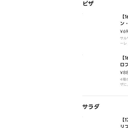
ピザ
お付
情報
をご
【
ン
¥6
サル
ーレ
てお
サ＆
【
けい
は「
ロ
覧く
¥8
4種
ザに
リフ
ひと
す。
サラダ
※は
には
ルギ
【1
ペー
リ