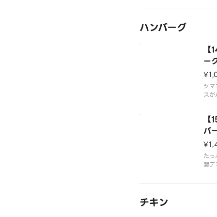
きは
はプ
ハンバーグ
ー情
ジを
【
ー
¥1,
タマ
スが
◎ラ
ライ
【
※ア
ホー
バ
¥1,
たっ
製デ
れ。
円、
です
チキン
ス」
い。