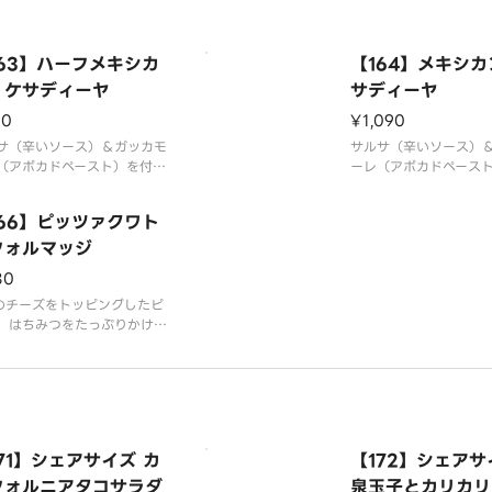
けいたします。※アレルギー
は「ココス」のホームページ
覧ください。
163】ハーフメキシカ
【164】メキシ
・ケサディーヤ
サディーヤ
90
¥1,090
サ（辛いソース）＆ガッカモ
サルサ（辛いソース）
（アボカドペースト）を付け
ーレ（アボカドペース
召し上がりください。◎サル
てお召し上がりくださ
ガッカモーレは別容器でお付
サ＆ガッカモーレは別
166】ピッツァクワト
たします。※アレルギー情報
けいたします。※アレ
ココス」のホームページをご
フォルマッジ
は「ココス」のホーム
ださい。
覧ください。
80
のチーズをトッピングしたピ
、はちみつをたっぷりかけて
レッシュ！直径約20cm。お
り様でも楽しめる大きさで
◎はちみつをお付けします。
ちみつは1歳未満のおこさま
与えないでください。※アレ
ー情報は「ココス」のホーム
71】シェアサイズ カ
【172】シェアサ
ジをご覧ください
フォルニアタコサラダ
泉玉子とカリカリ