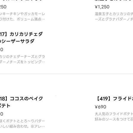
ーのシーザーサラ
250
¥1,250
ンキーチキンやガッカモーレ
温泉玉子とカリカリの
り付けた、ボリューム満点の
ーズとグラナパダーノ
シカンサラダです。◎ドレッ
ッピングしたサラダで
グ、サルサソースは別容器で
玉子、シーザードレッ
417】カリカリチェダ
けいたします。※アレルギー
容器でお付けいたしま
は「ココス」のホームページ
のシーザーサラダ
ルギー情報は「ココス
覧ください。
ページをご覧ください
90
カリのチェダーチーズとグラ
ダーノチーズをトッピングし
ラダです。1人で食べてちょ
いいサイズです。◎シーザー
ッシングは別容器でお付けい
ます。※アレルギー情報は
コス」のホームページをご覧
さい。
418】ココスのベイク
【419】フライ
ポテト
¥690
30
大人気のフライドポテ
好みのソースをつけて
ほくポテトととろ～りバター
れ。◎ソースは別容器
いしい組み合わせ。※アレル
たします。※アレルギ
情報は「ココス」のホームペ