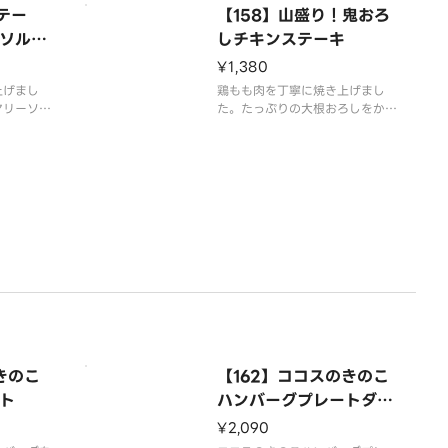
テー
【158】山盛り！鬼おろ
ソルト
しチキンステーキ
¥1,380
上げまし
鶏もも肉を丁寧に焼き上げまし
マリーソル
た。たっぷりの大根おろしをかけ
りつぶして
て召し上がれ。◎ライス付きはプ
ライス付き
ラス200円、大ライス付きはプラ
イス付きは
ス350円です。※アレルギー情報
アレルギー
は「ココス」のホームページをご
ームページ
覧ください。
きのこ
【162】ココスのきのこ
ト
ハンバーグプレートダブ
ル
¥2,090