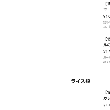
【
キ
ソ
¥1,
鶏も
た。
ース
◎ラ
【
ライ
※ア
ル
ホー
キ
¥1,
ガー
のチ
付き
きは
ギー
ライス類
ージ
【
カ
¥1,