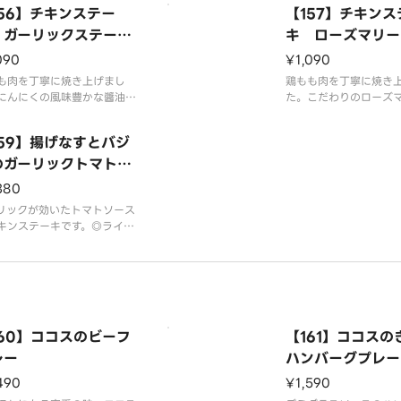
156】チキンステー
【157】チキンス
 ガーリックステーキ
キ ローズマリー
ース
＆レモン
090
¥1,090
も肉を丁寧に焼き上げまし
鶏もも肉を丁寧に焼き
にんにくの風味豊かな醬油ベ
た。こだわりのローズ
の和風ソースで召し上がれ。
トとご一緒に。指です
イス付きはプラス200円、大
かけて召し上がれ。◎
159】揚げなすとバジ
ス付きはプラス350円です。
はプラス200円、大ラ
レルギー情報は「ココス」の
のガーリックトマトチ
プラス350円です。※
ムページをご覧ください。
情報は「ココス」のホ
ンステーキ
380
をご覧ください。
リックが効いたトマトソース
キンステーキです。◎ライス
はプラス200円、大ライス付
プラス350円です。※アレル
情報は「ココス」のホームペ
をご覧ください。
160】ココスのビーフ
【161】ココスの
レー
ハンバーグプレー
490
¥1,590