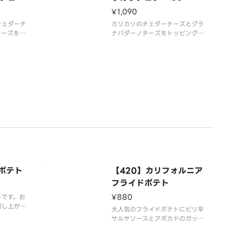
ダ
ーサラダ
¥1,090
チェダーチ
カリカリのチェダーチーズとグラ
チーズをト
ナパダーノチーズをトッピングし
す。◎温泉
たサラダです。◎シーザードレッ
シングは別
シングは別容器でお付けいたしま
す。※アレ
す。※アレルギー情報は「ココ
」のホーム
ス」のホームページをご覧くださ
。
い。
ドポテト
【420】カリフォルニア
フライドポテト
¥880
トです。お
召し上が
大人気のフライドポテトにピリ辛
でお付けい
サルサソースとアボカドのガッカ
ー情報は
モーレ、チャンキーチキンをつけ