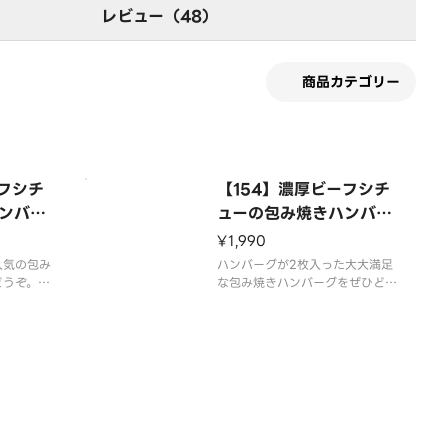
レビュー（48）
商品カテゴリー
ーフシチ
【154】濃厚ビーフシチ
ンバー
ューの包み焼きハンバー
グダブル
¥1,990
人気の包み
ハンバーグが2枚入った大大満足
どうぞ。◎
な包み焼きハンバーグをぜひどう
0円、大ラ
ぞ。◎ライス付きはプラス200
円です。※
円、大ライス付きはプラス350円
コス」のホ
です。※アレルギー情報は「ココ
さい。
ス」のホームページをご覧くださ
い。