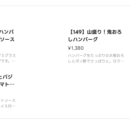
のハンバ
【149】山盛り！鬼おろ
ソース
しハンバーグ
¥1,380
デミグラス
ハンバーグをたっぷりの大根おろ
グです。◎
しとポン酢でさっぱりと。◎ライ
0円、大ラ
ス付きはプラス200円、大ライス
円です。※
付きはプラス350円です。※アレ
とバジ
コス」のホ
ルギー情報は「ココス」のホーム
さい。
マトハ
ページをご覧ください。
マトソース
ライス付き
イス付きは
アレルギー
ームページ