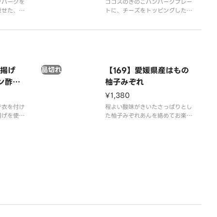
ンバーグを
ココスのきのこハンバーグプレー
乗せた、コ
トに、チーズをトッピングしたハ
プレートで
ンバーグを追加した、ボリューム
イスの大盛
満点なプレートをぜひお召し上が
ルギー情報
りください。◎ターメリックライ
ページをご
スの大盛はできません。※アレル
ギー情報は「ココス」のホームペ
ージをご覧ください。
唐揚げ
品切れ
【169】愛媛県産はもの
ン酢・
柚子みぞれ
¥1,380
で衣を付け
程よい酸味がきいたさっぱりとし
揚げを使用
た柚子みぞれあんを絡めてお楽し
きはプラス
みください。◎ライス付きはプラ
はプラス3
ス200円、大ライス付きはプラス
ン酢は別
350円です。◎柚子あん、大根お
す。※アレ
ろしは別容器でお付けいたしま
」のホーム
す。※アレルギー情報は「ココ
。
ス」のホームページをご覧くださ
い。