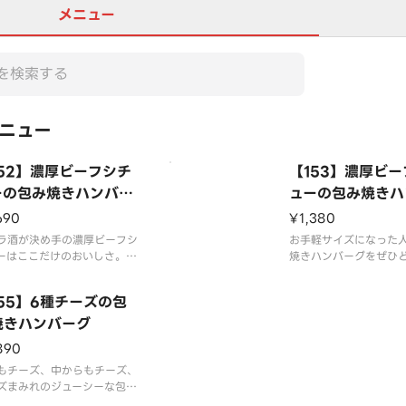
メニュー
ニュー
152】濃厚ビーフシチ
【153】濃厚ビ
ーの包み焼きハンバー
ューの包み焼きハ
45g
グ110g
690
¥1,380
ラ酒が決め手の濃厚ビーフシ
お手軽サイズになった
ーはここだけのおいしさ。◎
焼きハンバーグをぜひ
ス付きはプラス200円、大ラ
ライス付きはプラス20
付きはプラス350円です。※
イス付きはプラス350
55】6種チーズの包
ルギー情報は「ココス」のホ
アレルギー情報は「コ
ページをご覧ください。
焼きハンバーグ
ームページをご覧くだ
890
もチーズ、中からもチーズ、
ズまみれのジューシーな包み
ハンバーグです。◎ライス付