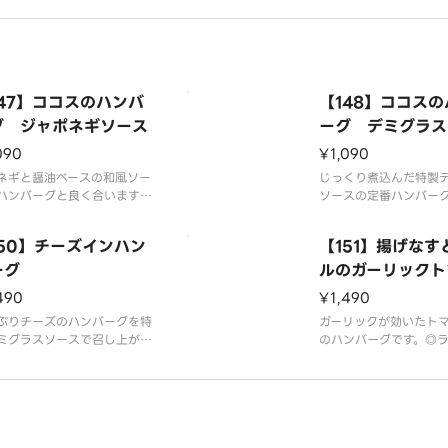
プラス200円、大ライス付き
ラス350円です。※アレルギ
報は「ココス」のホームペー
ご覧ください。
147】ココスのハンバ
【148】ココス
グ ジャポネギソース
ーグ デミグラス
090
¥1,090
ネギと醤油ベースの和風ソー
じっくり煮込んだ特製
ハンバーグと良く合います。
ソースの定番ハンバー
イス付きはプラス200円、大
ライス付きはプラス20
ス付きはプラス350円です。
イス付きはプラス350
150】チーズインハン
【151】揚げなす
レルギー情報は「ココス」の
アレルギー情報は「コ
ムページをご覧ください。
ーグ
ームページをご覧くだ
ルのガーリックト
ンバーグ
490
¥1,490
ぷりチーズのハンバーグを特
ガーリックが効いたト
ミグラスソースで召し上が
のハンバーグです。◎
◎ライス付きはプラス200
はプラス200円、大ラ
大ライス付きはプラス350円
プラス350円です。※
。※アレルギー情報は「ココ
情報は「ココス」のホ
のホームページをご覧くださ
をご覧ください。