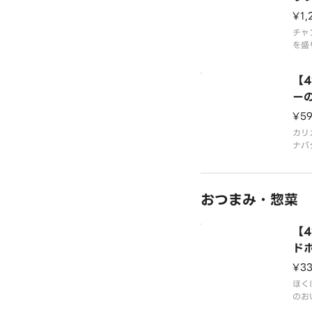
¥1,
チャ
を盛
メキ
シン
【
お付
情報
ー
をご
¥5
カリ
ナパ
たサ
うど
ドレ
おつまみ・惣菜
たし
「コ
くだ
【
ド
¥3
ほく
のお
ギー