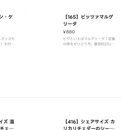
カン・ケ
【165】ピッツァマルゲ
リータ
¥880
＆ガッカモ
ピザといえばマルゲリータ！定番
ト）を付け
の味をぜひどうぞ。直径約20c
い。◎サル
m。おひとり様でも楽しめる大き
容器でお付
さです。※アレルギー情報は「コ
ルギー情報
コス」のホームページをご覧くだ
ページをご
さい。
イズ 温
【416】シェアサイズ カ
チェダ
リカリチェダーのシーザ