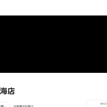
海店
最低
ュー
詳細
出前館がお届け