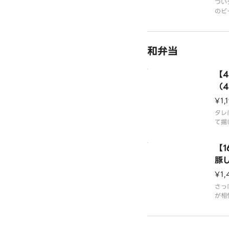
つい
のビ
ライ
す。
ス」
和弁当
い。
【
（
ス
¥1,
タレ
て揚
しま
20
【
50
別容
豚
レル
¥1,
ムペ
さっ
が相
きは
はプ
ごま