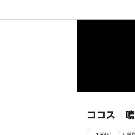
ココス 鳴
48件のレビ
3.5
(
48
)
店舗