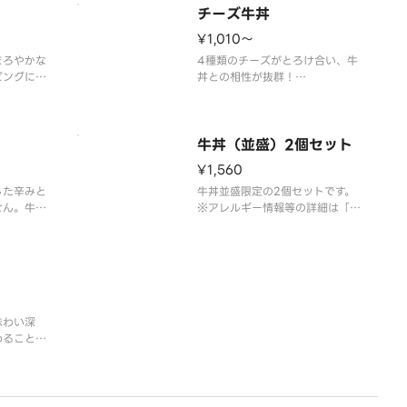
※アレルギ
チーズ牛丼
野家」ホー
い。
¥1,010〜
まろやかな
4種類のチーズがとろけ合い、牛
ピングにぴ
丼との相性が抜群！
※アレルギー情報は「吉野家」ホ
吉野家」ホ
ームページをご覧ください。
さい。
牛丼（並盛）2個セット
¥1,560
した辛みと
牛丼並盛限定の2個セットです。
せん。牛丼
※アレルギー情報等の詳細は「吉
き立てま
野家」ホームページをご覧くださ
い。
吉野家」ホ
さい。
味わい深
わることの
けをお届け
吉野家」ホ
さい。