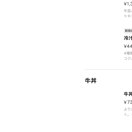
¥1,
牛皿
ャキ
ろろ
す。
新商
「吉
ださ
冷
¥4
4種
コク
す。
けて
※ア
牛丼
野家
い。
牛
¥7
より
く。
※ア
ーム