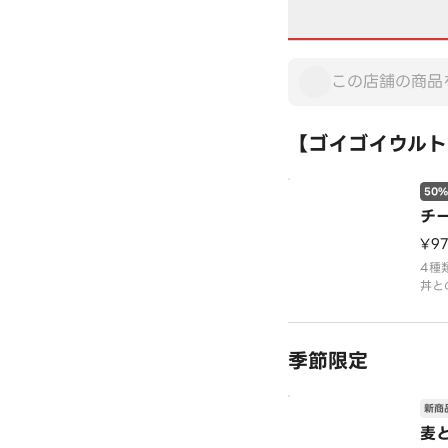
【ゴイゴイウルト
50%
チ
¥9
4種
丼と
※ア
ーム
季節限定
新商
麦