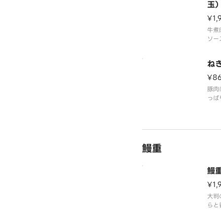
玉
覧く
¥1,
牛煮
ソー
点！
をか
ね
味わ
飯付
¥8
の詳
豚肉
をご
っぱ
リ食
※ア
ーム
鰻重
鰻
¥1,
大判
らと
※画