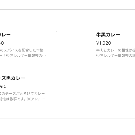
レルギー情報は「吉野家」ホ
ームページをご覧くだ
ページをご覧ください。
カレー
牛黒カレー
80
¥1,020
種のスパイスを配合した本格
牛肉とカレーの相性は
ー！※アレルギー情報等の詳
※アレルギー情報等の
「吉野家」ホームページをご
野家」ホームページを
ださい。
い。
ーズ黒カレー
060
類のチーズがとろけてカレー
相性は抜群です。※アレルギ
報等の詳細は「吉野家」ホー
ージをご覧ください。