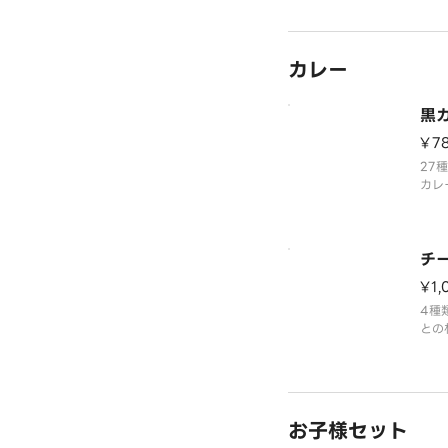
※ア
ーム
カレー
黒
¥7
27
カレ
細は
覧く
チ
¥1,
4種
との
ー情
ムペ
お子様セット