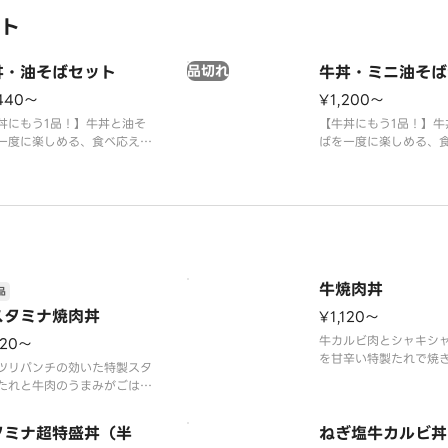
ト
丼・油そばセット
品切れ
牛丼・ミニ油そば
,440〜
¥1,200〜
丼にもう1品！】牛丼と油そ
【牛丼にもう1品！】牛
一度に楽しめる、食べ応えの
ばを一度に楽しめる、
新満足セットです。油そばに
ある新満足セットです
メンマ、青ねぎ、刻みのりを
は、メンマ、青ねぎ、
ピングしています。別添のお
トッピングしています
ラー油をかけて味変もお楽し
酢、ラー油をかけて味
ただけます。※アレルギー情
みいただけます。※ア
「吉野家」ホームページをご
報は「吉野家」ホーム
ださい。
覧ください。
牛焼肉丼
品
スタミナ焼肉丼
¥1,120〜
牛カルビ肉とシャキシ
120〜
を甘辛い特製たれで焼
ツリパンチの効いた特製スタ
です。※アレルギー情
たれと牛肉のうまみがごはん
は「吉野家」ホームペ
く合う、食べ応えのある焼肉
ください。
す。※アレルギー情報等の詳
タミナ超特盛丼（半
ねぎ塩牛カルビ丼
「吉野家」ホームページをご