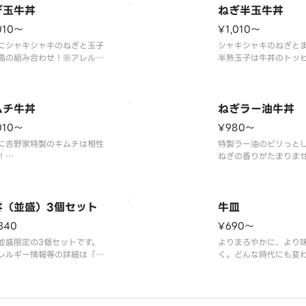
まさを引き立てます。
ぎ玉牛丼
ねぎ半玉牛丼
ー情報等の詳細は「吉
ムページをご覧くださ
010〜
¥1,010〜
にシャキシャキのねぎと玉子
シャキシャキのねぎと
高の組み合わせ！※アレルギ
半熟玉子は牛丼のトッ
報等の詳細は「吉野家」ホー
ったり！
ージをご覧ください。
※アレルギー情報は「
ームページをご覧くだ
ムチ牛丼
ねぎラー油牛丼
010〜
¥980〜
に吉野家特製のキムチは相性
特製ラー油のピリっと
！
ねぎの香りがたまりま
レルギー情報は「吉野家」ホ
のうまさを刺激的に引
ページをご覧ください。
す。
※アレルギー情報は「
丼（並盛）3個セット
ームページをご覧くだ
牛皿
340
¥690〜
並盛限定の3個セットです。
よりまろやかに、より
レルギー情報等の詳細は「吉
く。どんな時代にも変
」ホームページをご覧くださ
ない、本当のうまさだ
するために。
※アレルギー情報は「
ームページをご覧くだ