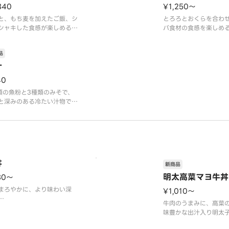
340
¥1,250〜
と、もち麦を加えたご飯、シ
とろろとおくらを合わ
シャキした食感が楽しめると
バ食材の食感を楽しめ
とおくらでご飯がすすみま
す。さっぱりとした味
※アレルギー情報等の詳細は
い季節にも食べやすい
品
野家」ホームページをご覧く
アレルギー情報等の詳
い。
汁
家」ホームページをご
い。
40
類の魚粉と3種類のみそで、
と深みのある冷たい汁物で
そのまま飲んでも、ご飯にか
もさっぱりと食べられます。
レルギー情報等の詳細は「吉
」ホームページをご覧くださ
丼
新商品
明太高菜マヨ牛丼
30〜
まろやかに、より味わい深
¥1,010〜
牛肉のうまみに、高菜
レルギー情報は「吉野家」ホ
味豊かな出汁入り明太
ページをご覧ください。
マヨソースがあいまっ