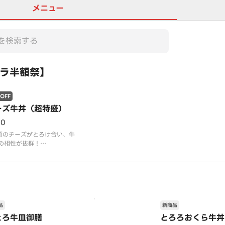
メニュー
ラ半額祭】
OFF
ーズ牛丼（超特盛）
70
類のチーズがとろけ合い、牛
の相性が抜群！
レルギー情報は「吉野家」ホ
ページをご覧ください。
品
新商品
とろ牛皿御膳
とろろおくら牛丼