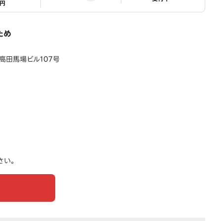
1円
ため
 高田馬場ビル107号
さい。