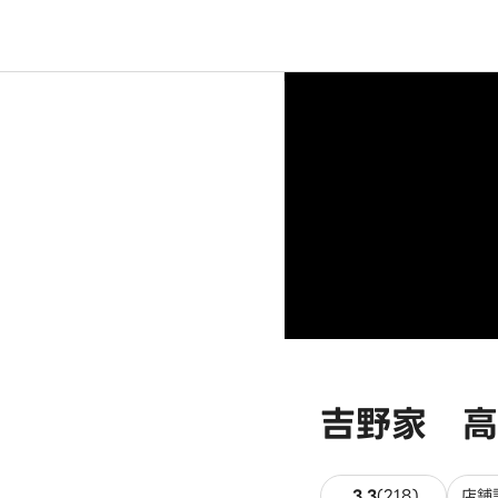
吉野家 高
218件のレ
3.3
(
218
)
店舗