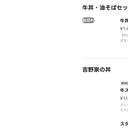
牛丼・油そばセッ
品切れ
牛
¥1
【牛
ばを
ある
は、
トッ
酢、
みい
吉野家の丼
報は
覧く
新商
牛
¥1,
ガッ
ミナ
によ
丼で
ス
細は