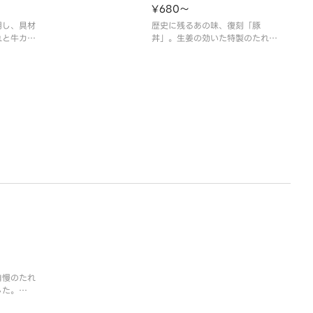
の詳細は「吉野家」ホームページ
¥680〜
をご覧ください。
用し、具材
歴史に残るあの味、復刻「豚
れと牛カル
丼」。生姜の効いた特製のたれが
す。
豚肉の旨みを引き立てます。ぜひ
使用してお
ご賞味ください。
※アレルギー情報は「吉野家」ホ
詳細は「吉
ームページをご覧ください。
ご覧くださ
自慢のたれ
した。
吉野家」ホ