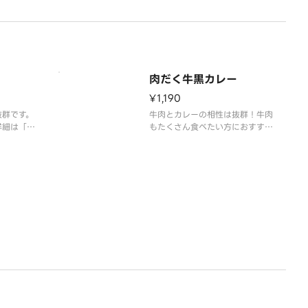
さい。
肉だく牛黒カレー
¥1,190
抜群です。
牛肉とカレーの相性は抜群！牛肉
詳細は「吉
もたくさん食べたい方におすすめ
ご覧くださ
です。※アレルギー情報等の詳細
は「吉野家」ホームページをご覧
ください。