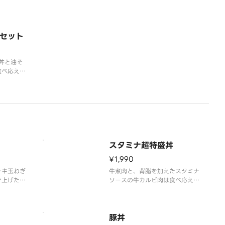
セット
丼と油そ
食べ応えの
。油そばに
刻みのりを
。別添のお
変もお楽し
レルギー情
ページをご
スタミナ超特盛丼
¥1,990
ャキ玉ねぎ
牛煮肉と、背脂を加えたスタミナ
き上げた丼
ソースの牛カルビ肉は食べ応え満
報等の詳細
点！別添のにんにくマシマシだれ
ージをご覧
をかければ、さらにパンチのある
味わいに。ガッツリ楽しめる追い
飯付きです！※アレルギー情報等
豚丼