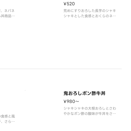
¥520
せ、ネバネ
荒めにすりおろした長芋のシャキ
る丼商品で
シャキとした食感とおくらのネバ
わいで、暑
ネバ感を楽しめます。※アレルギ
丼です。※
ー情報等の詳細は「吉野家」ホー
細は「吉野
ムページをご覧ください。
覧くださ
鬼おろしポン酢牛丼
¥980〜
シャキシャキの大根おろしとさわ
やかなポン酢の酸味が牛丼をさわ
の食感と風
やかに引き立てます。※アレルギ
子、さらに
ー情報等の詳細は「吉野家」ホー
て牛丼のう
ムページをご覧ください。