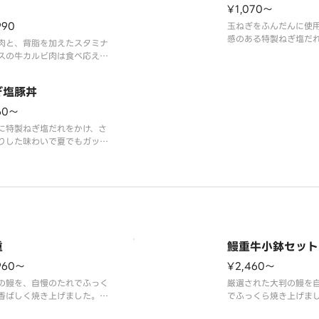
）
ださい。
¥1,070〜
990
玉ねぎをふんだんに使
感のある特製ねぎ塩だ
肉と、背脂を加えたスタミナ
ビ肉で仕上げた一品で
スの牛カルビ肉は食べ応え満
※牛カルビは成形肉を
別添のにんにくマシマシだれ
ります。
ければ、さらにパンチのある
ぎ塩豚丼
※アレルギー情報等の
いに。ガッツリ楽しめる追い
野家」ホームページを
きです！※アレルギー情報等
60〜
い。
細は「吉野家」ホームページ
に特製ねぎ塩だれをかけ、さ
覧ください。
りした味わいで夏でもガッツ
べられます。
レルギー情報は「吉野家」ホ
ページをご覧ください。
重
鰻重牛小鉢セット
960〜
¥2,460〜
の鰻を、自慢のたれでふっく
厳選された大判の鰻を
香ばしく焼き上げました。
でふっくら焼き上げま
像は一枚盛です。
※アレルギー情報は「