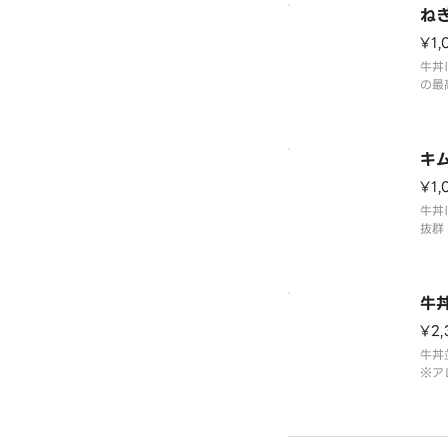
ね
¥1,
牛丼
の最
ー情
ムペ
キ
¥1,
牛丼
抜群
※ア
ーム
牛
¥2,
牛丼
※ア
野家
い。