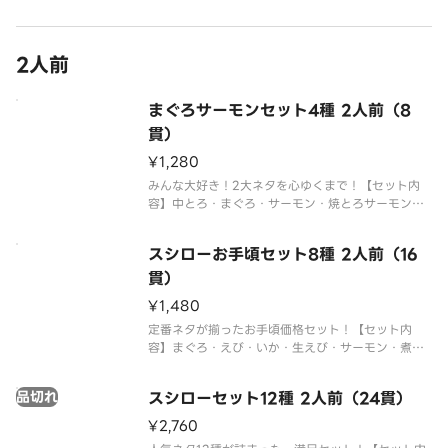
は、「スシロー」のホームペー
2人前
まぐろサーモンセット4種 2人前（8
貫）
¥1,280
みんな大好き！2大ネタを心ゆくまで！【セット内
容】中とろ・まぐろ・サーモン・焼とろサーモン※
複数ご注文いただいた場合、一つの容器におまとめ
させていただくことがございます。※仕入状況によ
スシローお手頃セット8種 2人前（16
り、まぐろの種類が異なる場合がございます。※ア
レルギー情報に関しては、「スシ
貫）
¥1,480
定番ネタが揃ったお手頃価格セット！【セット内
容】まぐろ・えび・いか・生えび・サーモン・煮あ
なご・たまご・ねぎまぐろ軍艦※仕入状況により、
まぐろの種類が異なる場合がございます。※アレル
品切れ
スシローセット12種 2人前（24貫）
ギー情報に関しては、「スシロー」のホームページ
をご覧ください。※仕入状況・販売
¥2,760