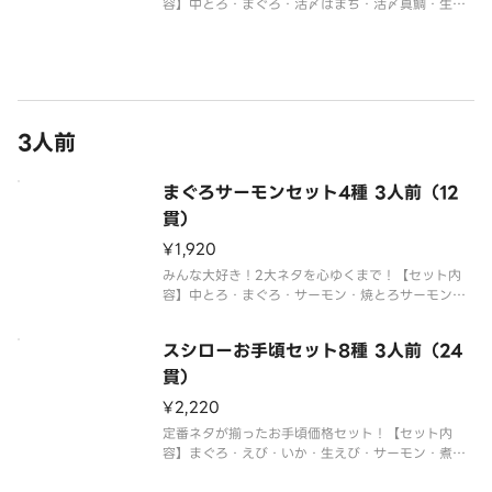
容】中とろ・まぐろ・活〆はまち・活〆真鯛・生サ
ーモン・びん長まぐろ・赤えび・大えび・たこ・う
なぎの蒲焼き※仕入状況により、まぐろの種類が異
なる場合がございます。※アレルギー情報に関して
は、「スシロー」のホームペー
3人前
まぐろサーモンセット4種 3人前（12
貫）
¥1,920
みんな大好き！2大ネタを心ゆくまで！【セット内
容】中とろ・まぐろ・サーモン・焼とろサーモン※
複数ご注文いただいた場合、一つの容器におまとめ
させていただくことがございます。※仕入状況によ
スシローお手頃セット8種 3人前（24
り、まぐろの種類が異なる場合がございます。※ア
レルギー情報に関しては、「スシ
貫）
¥2,220
定番ネタが揃ったお手頃価格セット！【セット内
容】まぐろ・えび・いか・生えび・サーモン・煮あ
なご・たまご・ねぎまぐろ軍艦※仕入状況により、