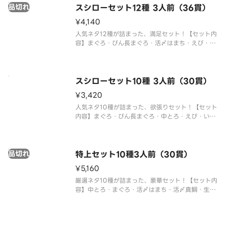
まぐろの種類が異なる場合がございます。※アレル
品切れ
スシローセット12種 3人前（36貫）
ギー情報に関しては、「スシロー」のホームページ
をご覧ください。※仕入状況・販売
¥4,140
人気ネタ12種が詰まった、満足セット！【セット内
容】まぐろ・びん長まぐろ・活〆はまち・えび・い
か・中とろ・生えび・サーモン・たこ・煮あなご・
たまご・ねぎまぐろ軍艦※仕入状況により、まぐろ
の種類が異なる場合がございます。※アレルギー情
報に関しては、「スシロー」の
スシローセット10種 3人前（30貫）
¥3,420
人気ネタ10種が詰まった、欲張りセット！【セット
内容】まぐろ・びん長まぐろ・中とろ・えび・い
か・生えび・サーモン・煮あなご・たまご・ねぎま
ぐろ軍艦※仕入状況により、まぐろの種類が異なる
場合がございます。※アレルギー情報に関しては、
品切れ
「スシロー」のホームページをご
特上セット10種3人前（30貫）
¥5,160
厳選ネタ10種が詰まった、豪華セット！【セット内
容】中とろ・まぐろ・活〆はまち・活〆真鯛・生サ
ーモン・びん長まぐろ・赤えび・大えび・たこ・う
なぎの蒲焼き※仕入状況により、まぐろの種類が異
なる場合がございます。※アレルギー情報に関して
は、「スシロー」のホームペー