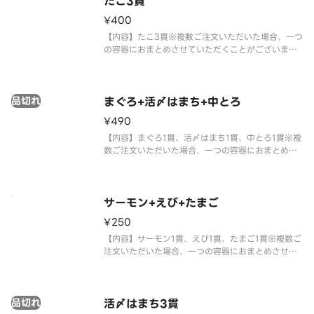
たこ3貫
¥400
【内容】たこ3貫※複数ご注文いただいた場合、一つ
の容器におまとめさせていただくことがございま
す。※アレルギー情報に関しては、「スシロー」の
ホームページをご覧ください。※仕入状況・販売状
況により、セット内容・トッピングが変更になる場
品切れ
合がございます。※全てのおすし
まぐろ+活〆はまち+中とろ
¥490
【内容】まぐろ1貫、活〆はまち1貫、中とろ1貫※複
数ご注文いただいた場合、一つの容器におまとめさ
せていただくことがございます。※仕入状況によ
り、まぐろの種類が異なる場合がございます。※ア
レルギー情報に関しては、「スシロー」のホームペ
ージをご覧ください。※季節に
サーモン+えび+たまご
¥250
【内容】サーモン1貫、えび1貫、たまご1貫※複数ご
注文いただいた場合、一つの容器におまとめさせて
いただくことがございます。※アレルギー情報に関
しては、「スシロー」のホームページをご覧くださ
い。※仕入状況・販売状況により、セット内容・ト
品切れ
ッピングが変更になる場合が
活〆はまち3貫