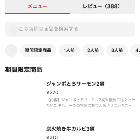
メニュー
レビュー（388）
期間限定商品
1人前
2人前
3人前
4
期間限定商品
ジャンボとろサーモン2貫
¥320
【内容】ジャンボとろサーモン2貫※複数ご注文いた
だいた場合、一つの容器におまとめさせていただく
ことがございます。※アレルギー情報に関しては、
「スシロー」のホームページをご覧ください。※仕
入状況・販売状況により、セット内容・トッピング
が変更になる場合がございます
炭火焼き牛カルビ3貫
¥310