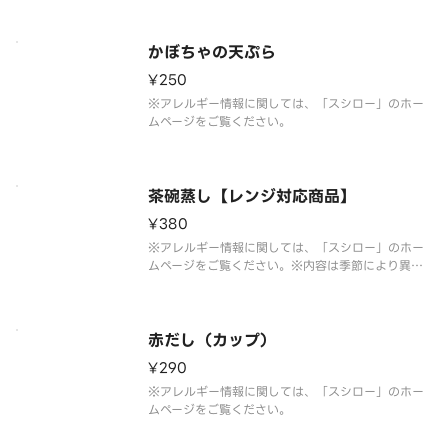
かぼちゃの天ぷら
¥250
※アレルギー情報に関しては、「スシロー」のホー
ムページをご覧ください。
茶碗蒸し【レンジ対応商品】
¥380
※アレルギー情報に関しては、「スシロー」のホー
ムページをご覧ください。※内容は季節により異な
ります。※茶碗蒸しの具材は変更になる場合があり
ます。※容器は持ち帰り専用容器となります。※容器
の上蓋をはずしていただき（下の落とし蓋はそのま
まにしてください）、電子レン
赤だし（カップ）
¥290
※アレルギー情報に関しては、「スシロー」のホー
ムページをご覧ください。