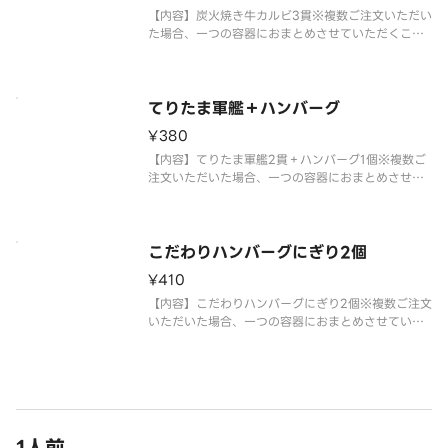
【内容】炭火焼き牛カルビ3貫※複数ご注文いただい
た場合、一つの容器におまとめさせていただくこと
がございます。※アレルギー情報に関しては、「ス
シロー」のホームページをご覧ください。※仕入状
況・販売状況により、セット内容・トッピングが変
更になる場合がございます。※
てりたま軍艦＋ハンバーグ
¥380
【内容】てりたま軍艦2貫＋ハンバーグ1個※複数ご
注文いただいた場合、一つの容器におまとめさせて
いただくことがございます。※アレルギー情報に関
しては、「スシロー」のホームページをご覧くださ
い。※仕入状況・販売状況により、セット内容・ト
ッピングが変更になる場合がご
こだわりハンバーグにぎり2個
¥410
【内容】こだわりハンバーグにぎり2個※複数ご注文
いただいた場合、一つの容器におまとめさせていた
だくことがございます。※アレルギー情報に関して
は、「スシロー」のホームページをご覧ください。
※仕入状況・販売状況により、セット内容・トッピ
ングが変更になる場合がござい