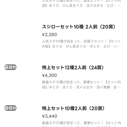
人気ネタ12種が詰まった、満足セット！【セット内
容】まぐろ・びん長まぐろ・活〆はまち・えび・い
か・中とろ・生えび・サーモン・たこ・煮あなご・
たまご・ねぎまぐろ軍艦※仕入状況により、まぐろ
の種類が異なる場合がございます。※アレルギー情
報に関しては、「スシロー」の
スシローセット10種 2人前（20貫）
¥2,280
人気ネタ10種が詰まった、欲張りセット！【セット
内容】まぐろ・びん長まぐろ・中とろ・えび・い
か・生えび・サーモン・煮あなご・たまご・ねぎま
ぐろ軍艦※仕入状況により、まぐろの種類が異なる
場合がございます。※アレルギー情報に関しては、
品切れ
「スシロー」のホームページをご
特上セット12種2人前（24貫）
¥4,300
厳選ネタ12種が詰まった、豪華セット！【セット内
容】中とろ・まぐろ・活〆はまち・活〆真鯛・生サ
ーモン・びん長まぐろ・赤えび・大えび・たこ・上
穴子・うなぎの蒲焼き・1貫かに身※仕入状況によ
り、まぐろの種類が異なる場合がございます。※ア
品切れ
レルギー情報に関しては、「ス
特上セット10種2人前（20貫）
¥3,440
厳選ネタ10種が詰まった、豪華セット！【セット内