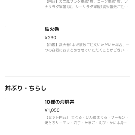
【内容】カニ風サラダ軍艦1貫、コーン軍艦1貫、ツ
ナサラダ軍艦1貫、シーサラダ軍艦1貫※複数ご注文
いただいた場合、一つの容器におまとめさせていた
だくことがございます。※アレルギー情報に関して
は、「スシロー」のホームページをご覧ください。
※仕入状況・販売状況により
鉄火巻
¥290
【内容】鉄火巻1本※複数ご注文いただいた場合、一
つの容器におまとめさせていただくことがございま
す。※アレルギー情報に関しては、「スシロー」の
ホームページをご覧ください。※仕入状況・販売状
況により、セット内容・トッピングが変更になる場
合がございます。※全てのおす
丼ぶり・ちらし
10種の海鮮丼
¥1,050
【セット内容】 まぐろ・びん長まぐろ・サーモン・
焼とろサーモン・穴子・たまご・えび・かに本身・
まぐろたたきみ・いくら・ししゃもこ（数の子ばら
こ）・大葉・しゃり180g※仕入状況により、まぐろ