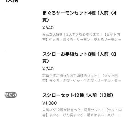
1人前
まぐろサーモンセット4種 1人前（4
貫）
¥640
みんな大好き！2大ネタを心ゆくまで！【セット内
容】中とろ・まぐろ・サーモン・焼とろサーモン※
複数ご注文いただいた場合、一つの容器におまとめ
させていただくことがございます。※仕入状況によ
スシローお手頃セット8種 1人前（8
り、まぐろの種類が異なる場合がございます。※ア
レルギー情報に関しては、「スシ
貫）
¥740
定番ネタが揃ったお手頃価格セット！【セット内
容】まぐろ・えび・いか・生えび・サーモン・煮あ
なご・たまご・ねぎまぐろ軍艦※仕入状況により、
まぐろの種類が異なる場合がございます。※アレル
品切れ
スシローセット12種 1人前（12貫）
ギー情報に関しては、「スシロー」のホームページ
をご覧ください。※仕入状況・販売
¥1,380
人気ネタ12種が詰まった、満足セット！【セット内
容】まぐろ・びん長まぐろ・活〆はまち・えび・い
か・中とろ・生えび・サーモン・たこ・煮あなご・
たまご・ねぎまぐろ軍艦※仕入状況により、まぐろ