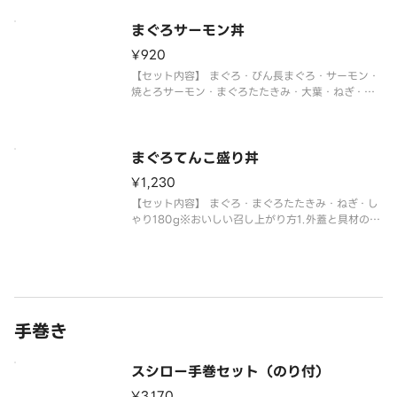
の種類が異なる場合がございます。※おいしい召し
上がり方1.外蓋と具材の
まぐろサーモン丼
¥920
【セット内容】 まぐろ・びん長まぐろ・サーモン・
焼とろサーモン・まぐろたたきみ・大葉・ねぎ・し
ゃり180g※おいしい召し上がり方1.外蓋と具材の乗
った中蓋を外して下さい。2.しゃりの容器にラップ
をして、電子レンジで温めてください。（600Wで
約30秒人肌程度に
まぐろてんこ盛り丼
¥1,230
【セット内容】 まぐろ・まぐろたたきみ・ねぎ・し
ゃり180g※おいしい召し上がり方1.外蓋と具材の乗
った中蓋を外して下さい。2.しゃりの容器にラップ
をして、電子レンジで温めてください。（600Wで
約30秒人肌程度に温める）※仕入状況により、まぐ
ろの種類が異なる
手巻き
スシロー手巻セット（のり付）
¥3,170