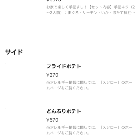
お家で楽しく手巻すし！【セット内容】手巻ネタ（2
～3人前）：まぐろ・サーモン・いか・ほたて貝柱・
うなぎ・えび芯・たまご・ねぎまぐろ・いくら・ツ
ナサラダ・きゅうり・大葉・海苔・しゃり※仕入状
況により、まぐろの種類が異なる場合がございま
す。※アレルギー情報に関して
サイド
フライドポテト
¥270
※アレルギー情報に関しては、「スシロー」のホー
ムページをご覧ください。
どんぶりポテト
¥570
※アレルギー情報に関しては、「スシロー」のホー
ムページをご覧ください。