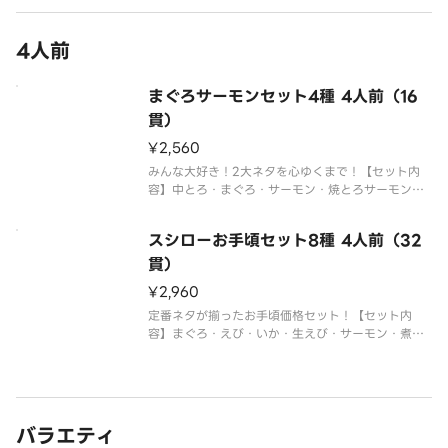
4人前
まぐろサーモンセット4種 4人前（16
貫）
¥2,560
みんな大好き！2大ネタを心ゆくまで！【セット内
容】中とろ・まぐろ・サーモン・焼とろサーモン※
複数ご注文いただいた場合、一つの容器におまとめ
させていただくことがございます。※仕入状況によ
スシローお手頃セット8種 4人前（32
り、まぐろの種類が異なる場合がございます。※ア
レルギー情報に関しては、「スシ
貫）
¥2,960
定番ネタが揃ったお手頃価格セット！【セット内
容】まぐろ・えび・いか・生えび・サーモン・煮あ
なご・たまご・ねぎまぐろ軍艦※仕入状況により、
まぐろの種類が異なる場合がございます。※アレル
ギー情報に関しては、「スシロー」のホームページ
をご覧ください。※仕入状況・販売
バラエティ