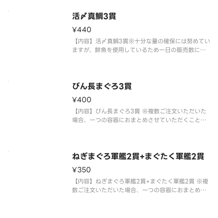
活〆真鯛3貫
¥440
【内容】活〆真鯛3貫※十分な量の確保には努めてい
ますが、鮮魚を使用しているため一日の販売数に限
りがあります。※複数ご注文いただいた場合、一つ
の容器におまとめさせていただくことがございま
す。※アレルギー情報に関しては、「スシロー」の
ホームページをご覧ください。※
びん長まぐろ3貫
¥400
【内容】びん長まぐろ3貫 ※複数ご注文いただいた
場合、一つの容器におまとめさせていただくことが
ございます。※アレルギー情報に関しては、「スシ
ロー」のホームページをご覧ください。※仕入状
況・販売状況により、セット内容・トッピングが変
更になる場合がございます。※全
ねぎまぐろ軍艦2貫+まぐたく軍艦2貫
¥350
【内容】ねぎまぐろ軍艦2貫+まぐたく軍艦2貫 ※複
数ご注文いただいた場合、一つの容器におまとめさ
せていただくことがございます。※アレルギー情報
に関しては、「スシロー」のホームページをご覧く
ださい。※仕入状況・販売状況により、セット内