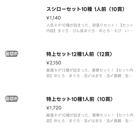
の種類が異なる場合がございます。※アレルギー情
報に関しては、「スシロー」の
スシローセット10種 1人前（10貫）
¥1,140
人気ネタ10種が詰まった、欲張りセット！【セット
内容】まぐろ・びん長まぐろ・中とろ・えび・い
か・生えび・サーモン・煮あなご・たまご・ねぎま
ぐろ軍艦※仕入状況により、まぐろの種類が異なる
場合がございます。※アレルギー情報に関しては、
品切れ
「スシロー」のホームページをご
特上セット12種1人前（12貫）
¥2,150
厳選ネタ12種が詰まった、豪華セット！【セット内
容】中とろ・まぐろ・活〆はまち・活〆真鯛・生サ
ーモン・びん長まぐろ・赤えび・大えび・たこ・上
穴子・うなぎの蒲焼き・1貫かに身※仕入状況によ
り、まぐろの種類が異なる場合がございます。※ア
品切れ
レルギー情報に関しては、「ス
特上セット10種1人前（10貫）
¥1,720
厳選ネタ10種が詰まった、豪華セット！【セット内
容】中とろ・まぐろ・活〆はまち・活〆真鯛・生サ
ーモン・びん長まぐろ・赤えび・大えび・たこ・う
なぎの蒲焼き※仕入状況により、まぐろの種類が異
なる場合がございます。※アレルギー情報に関して