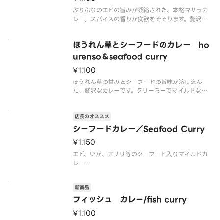
ぷりぷりのエビの旨みが凝縮された、本格マサラカ
レー。スパイスの香りが食欲をそそります。贅沢な
味わいをお楽しみください。
ほうれん草とシーフードのカレー ho
urenso＆seafood curry
¥1,100
ほうれん草の甘みとシーフードの旨味が溶け込ん
だ、贅沢なカレーです。クリーミーでマイルドな味
わいをお楽しみください。
店長のオススメ
シーフードカレー／Seafood Curry
¥1,150
エビ、いか、アサリ等のシーフード入りマイルドカ
レー
カレーもシーフードに合わせて作るので、相性抜群
です。
新商品
フィッシュ カレー/fish curry
¥1,100