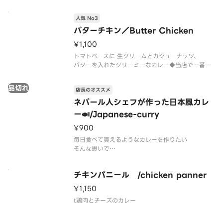
◇マサラとはヒンディー語で
様々な香辛料を混ぜ合わせ粉状にした物を言いま
人気 No3
す。
スパイスの調和が味に深みを与えます。
バターチキン／Butter Chicken
¥1,100
トマトベースに 生クリームとカシューナッツ、
バターを入れたクリーミーなカレー◆当店で一番甘
みのあるマイルドなカレーです。
辛さ普通を選択して頂いても、甘みを感じるカレー
品切れ
店長のオススメ
です。
ネパール人シェフが作った日本風カレ
ー🍛/Japanese-curry
¥900
毎日食べて貰えるようなカレーを作りたい
そんな思いで
ネパール人シェフが作った日本風カレーです
チキンパニール /chicken panner
¥1,150
t鶏肉とチーズのカレー