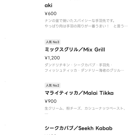
aki
しいです。
¥600
ナンの釜で焼いたスパイシーな手羽先です。
見た目は辛そうですが、辛味はほとんどないので、
やっぱり肉は手羽の周りが一番うまい！ と言うお
客さま
お子様でも美味しく食べて頂けると思います。
人気 No3
ミックスグリル／Mix Grill
◆セットメニューABには
¥1,200
ダンドリチキン・シークカバブ・手羽先・
フィッシュティッカ・ダンドリー海老のグリル
数日付け込んだ後、当店の専用窯で蒸し焼きにした
自慢のボリュームのある おつまみセットです。
人気 No2
マライティッカ／Malai Tikka
¥900
生クリーム、粉チーズ、カシューナッツペースト、
ヨーグルト、スパイス等に漬け込んだ鶏肉料理
シークカバブ／Seekh Kabab