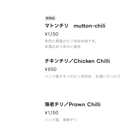
おつまみ ご飯のお供にも
新商品
マトンチリ mutton-chili
¥1,150
羊肉と野菜のピリ辛炒め物です。
お酒のおつまみに是非
チキンチリ／Chicken Chilli
¥850
インド風チキンのピリ辛炒め お酒にぴったり
海老チリ／Prawn Chilli
¥1,150
インド風 海老チリ