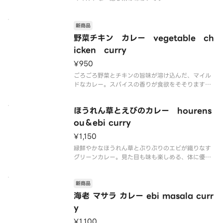
新商品
野菜チキン カレー vegetable ch
icken curry
¥950
ごろごろ野菜とチキンの旨味が溶け込んだ、マイル
ドなカレー。スパイスの香りが食欲をそそります。
心も体も温まる一品です。
ほうれん草とえびのカレー hourens
ou＆ebi curry
¥1,150
緑鮮やかなほうれん草とぷりぷりのエビが織りなす
グリーンカレー。見た目も味も楽しめる、体に優し
い一品です。
新商品
海老 マサラ カレー ebi masala curr
y
¥1,100