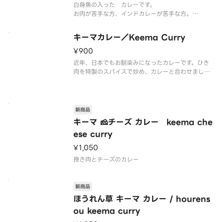
白身魚の入った カレーです。
お肉が苦手な方、インドカレーが苦手な方。
作ってみたら、日本人向きの おいしいカレーが出
来ました。
キーマカレー／Keema Curry
◆辛さ普通を選択して頂いても、若干甘みがありま
す。
¥900
是非是非 お試しください。
近年、日本でもお馴染みになったカレーです。ひき
肉を特製のスパイスで炒め、カレーと合わせました
美味しくて、食べやすいカレーです。本場の味を是
非ご賞味ください
新商品
キーマ 🧀チーズ カレー keema che
ese curry
¥1,050
挽き肉とチーズのカレー
新商品
ほうれん草 キーマ カレー / hourens
ou keema curry