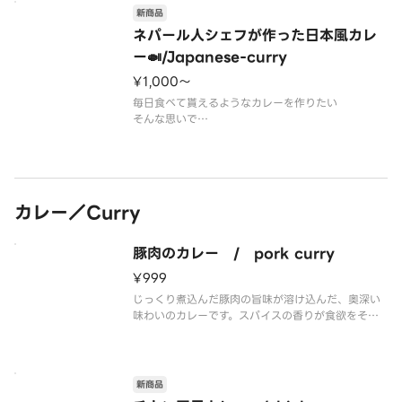
新商品
セット内
タンドリーチキン×3個
ネパール人シェフが作った日本風カレ
・シーカバブ×3個
ー🍛/Japanese-curry
サービスドリンク×3本 若しくはラッシー等は特別
¥1,000〜
価格です
毎日食べて貰えるようなカレーを作りたい
・チョイスナン×2個
そんな思いで
ネパール人シェフが作った日本風カレーsetです
サラダ＋チキンカツ付き
トッピングもできます
カレー／Curry
豚肉のカレー / pork curry
¥999
じっくり煮込んだ豚肉の旨味が溶け込んだ、奥深い
味わいのカレーです。スパイスの香りが食欲をそそ
ります。
新商品