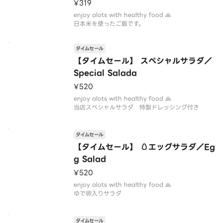
¥319
相性抜群 なんとも言えない味のハーモニー
enjoy alots with healthy food 🙏
人気上昇中
日本米を使ったご飯です。
タイムセール
【タイムセール】 スペシャルサラダ／
Special Salada
¥520
enjoy alots with healthy food 🙏
当店スペシャルサラダ 特製ドレッシング付き
タイムセール
【タイムセール】 🥚エッグサラダ／Eg
g Salad
¥520
enjoy alots with healthy food 🙏
ゆで卵入りサラダ
タイムセール