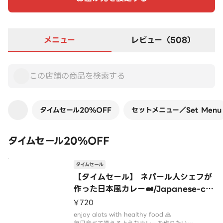
メニュー
レビュー（508）
タイムセール20%OFF
セットメニュー／Set Menu
タイムセール20%OFF
タイムセール
【タイムセール】 ネパール人シェフが
作った日本風カレー🍛/Japanese-cur
ry
¥720
enjoy alots with healthy food 🙏