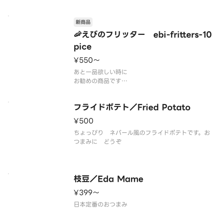
新商品
🦐えびのフリッター ebi-fritters-10
pice
¥550〜
あと一品欲しい時に
お勧めの商品です
10ピース入り
フライドポテト／Fried Potato
¥500
ちょっぴり ネパール風のフライドポテトです。お
つまみに どうぞ
枝豆／Eda Mame
¥399〜
日本定番のおつまみ