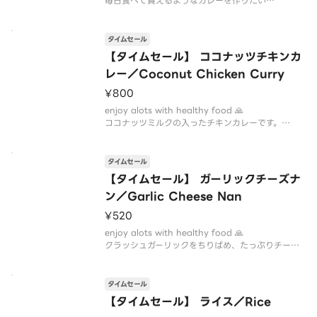
毎日食べて貰えるようなカレーを作りたい
そんな思いで
ネパール人シェフが作った日本風カレーです
タイムセール
【タイムセール】 ココナッツチキンカ
レー／Coconut Chicken Curry
¥800
enjoy alots with healthy food 🙏
ココナッツミルクの入ったチキンカレーです。
元々は南国のカレーですが、スパイスを効かせて、
少しインド風にアレンジしています。
普通のカレーじゃ物足りない。と言うお客様 是非
タイムセール
どうぞ
【タイムセール】 ガーリックチーズナ
ン／Garlic Cheese Nan
¥520
enjoy alots with healthy food 🙏
クラッシュガーリックをちりばめ、たっぷりチーズ
入れて焼き上げて
仕上げにメイプルシロップを掛けた ほんのり甘
タイムセール
く、香ばしく溶けたチーズと
【タイムセール】 ライス／Rice