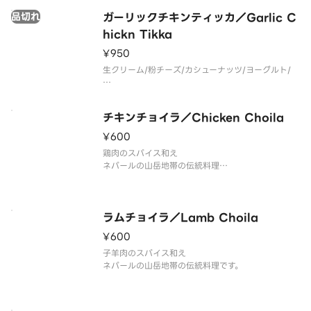
品切れ
ガーリックチキンティッカ／Garlic C
hickn Tikka
¥950
スパイスを細切れ野菜と麺に絡めたネパール風の焼
きそばです。
生クリーム/粉チーズ/カシューナッツ/ヨーグルト/
少し辛みもあ
スパイス等に漬け込んだ、女性やお子さんに
チキンチョイラ／Chicken Choila
人気の柔らかい鶏肉に
¥600
ニンニクを加えてより香ばしくスパイシーにしまし
鶏肉のスパイス和え
た。
ネパールの山岳地帯の伝統料理
ニンニクの好きな方に特にオススメです。
ラムチョイラ／Lamb Choila
¥600
子羊肉のスパイス和え