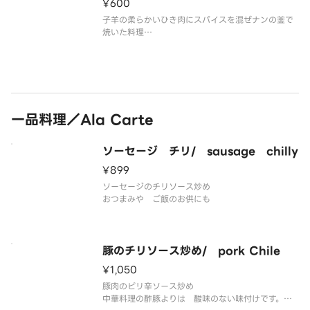
特に女性やお子さんに人気です。
¥600
子羊の柔らかいひき肉にスパイスを混ぜナンの釜で
焼いた料理
インド・ネパール料理店でしか 味わえない一品で
す。
一品料理／Ala Carte
ソーセージ チリ/ sausage chilly
¥899
ソーセージのチリソース炒め
おつまみや ご飯のお供にも
豚のチリソース炒め/ pork Chile
¥1,050
豚肉のピリ辛ソース炒め
中華料理の酢豚よりは 酸味のない味付けです。