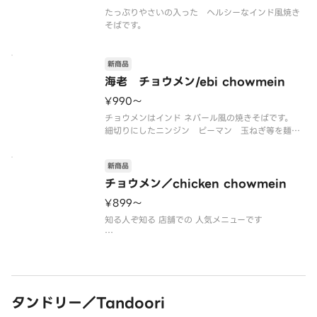
たっぷりやさいの入った ヘルシーなインド風焼き
新商品
海老 チョウメン/ebi chowmein
¥990〜
チョウメンはインド ネパール風の焼きそばです。
細切りにしたニンジン ピーマン 玉ねぎ等を麺と
スパイスで炒めた一品
お子様でも食べられる 味付けです。
新商品
本品は
チョウメン／chicken chowmein
ぷりぷりの海老入りチョウメンです。
¥899〜
知る人ぞ知る 店舗での 人気メニューです
伸びで味が変わるのでは？と心配していたシェフで
すが。
試しにテイクアウトしたお客様からお墨付きをもら
タンドリー／Tandoori
い、新メニューとなりました。