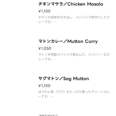
チキンマサラ／Chicken Masala
¥1,100
チキンの旨味を引き出し、スパイスで味付けしたカ
レーです。
◇マサラとはヒンディー語で
様々な香辛料を混ぜ合わせ粉状にした物を言いま
す。
スパイスのハーモニーを お楽しみください。
マトンカレー／Mutton Curry
¥1,050
マトンを特製スパイスで煮込んだ、スパイシーなカ
レーです。
豚肉や鶏肉と比べると多少クセはありますが、
カレーとの相性は抜群です。
サグマトン／Sag Mutton
¥1,100
ほうれん草（ザク）をたっぷり使ったグリーンカレ
ーです。
スパイスでじっくり煮込んだマトンとの 相性もGo
odです。
ザグカレーと合わさる事でマトンのクセが和らいで
います。