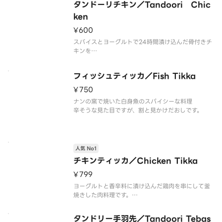
タンドーリチキン／Tandoori Chic
ken
¥600
スパイスとヨーグルトで24時間漬け込んだ骨付きチ
キンを
専用窯でじっくり焼き上げました。
自慢の一品を是非ご賞味ください。
フィッシュティッカ／Fish Tikka
◆セットメニューBとファミリーセットには入って
います。
¥750
ナンの窯で焼いた白身魚のスパイシーな料理
辛そうな見た目ですが、割と見かけだおしです。
人気 No1
チキンティッカ／Chicken Tikka
¥799
ヨーグルトと香辛料に漬け込んだ鶏肉を串にして釜
焼きした肉料理です。
タンドリー手羽先／Tandoori Tebas
専用釜で蒸し焼きにしてあるので 柔らかくて おい