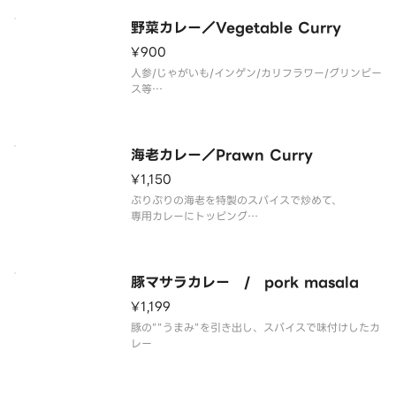
野菜カレー／Vegetable Curry
¥900
人参/じゃがいも/インゲン/カリフラワー/グリンピー
ス等
たくさんの野菜の入ったスパイシーなカレーです。
海老カレー／Prawn Curry
¥1,150
ぷりぷりの海老を特製のスパイスで炒めて、
専用カレーにトッピング
クリーミーなカレーと海老の出会いです。
豚マサラカレー / pork masala
¥1,199
豚の””うまみ”を引き出し、スパイスで味付けしたカ
レー