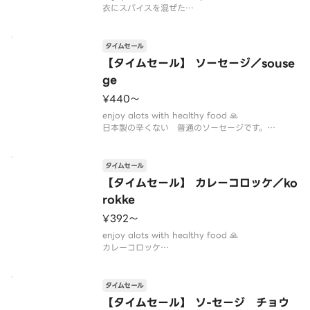
衣にスパイスを混ぜた
インド ネパール風鶏肉の揚げ物です。
お酒のお供にいかがでしょうか？
タイムセール
【タイムセール】 ソーセージ／souse
ge
¥440〜
enjoy alots with healthy food 🙏
日本製の辛くない 普通のソーセージです。
あと 一品欲しい時、お酒のお供に
※ケチャップ付き
タイムセール
【タイムセール】 カレーコロッケ／ko
rokke
¥392〜
enjoy alots with healthy food 🙏
カレーコロッケ
お子様でも食べられる味付けです。
コロッケ2個＋ミニサラダ付き
追加できます
タイムセール
【タイムセール】 ソ-セージ チョウ
お酒のお供に あと一品という時に是非