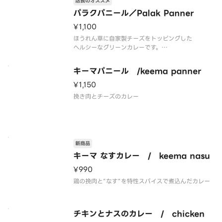
店長のオススメ
パラクパニール／Palak Panner
¥1,100
ほうれん草に自家製チーズをトッピングした
ヘルシーなグリーンカレーです。
日本人好みのやさしい味わい。
ほうれん草（インドではザク。青菜の総称）
キーマパニール /keema panner
ヒンディー語ではバラク、チーズはバニール
つまり ほうれん草カレーのチーズ入り
¥1,150
◆当店ではバニと呼ばれる豆腐の様な
挽き肉とチーズのカレー
新商品
キーマ なすカレー / keema nasu
¥990
鶏の挽肉と”なす”を特性スパイスで煮込んだカレー
チキンとナスのカレー / chicken