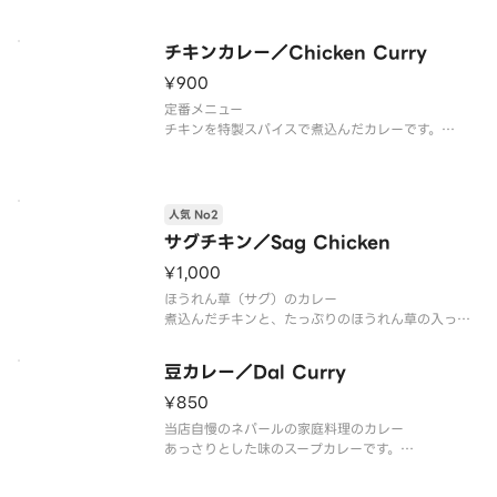
チキンカレー／Chicken Curry
¥900
定番メニュー
チキンを特製スパイスで煮込んだカレーです。
癖がなく食べやすい味に仕上がっています。迷った
らコレです。
人気 No2
サグチキン／Sag Chicken
¥1,000
ほうれん草（サグ）のカレー
煮込んだチキンと、たっぷりのほうれん草の入った
グリーンカレー
豆カレー／Dal Curry
¥850
当店自慢のネパールの家庭料理のカレー
あっさりとした味のスープカレーです。
インドカレーよりも こちらにハマる カレー通の
方もいます。