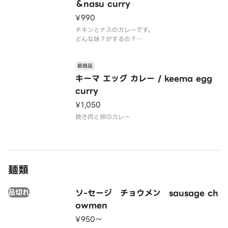
＆nasu curry
¥990
チキンとナスのカレーです。
どんな味？がするの？
と 思ったあなた コメントをお待ちしておりま
す。
新商品
キーマ エッグ カレー / keema egg
curry
¥1,050
挽き肉と卵のカレー
麺類
品切れ
ソ-セージ チョウメン sausage ch
owmen
¥950〜