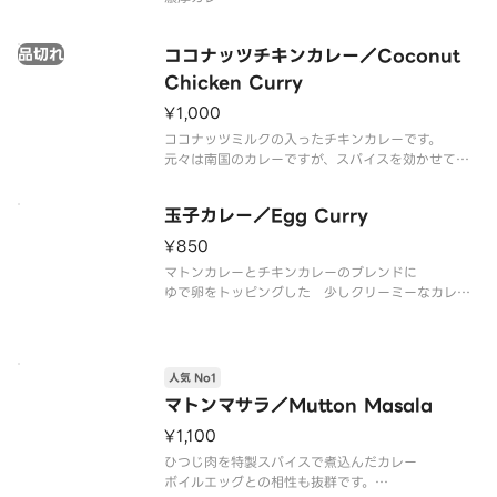
品切れ
ココナッツチキンカレー／Coconut
Chicken Curry
¥1,000
ココナッツミルクの入ったチキンカレーです。
元々は南国のカレーですが、スパイスを効かせて、
少しインド風にアレンジしています。
普通のカレーじゃ物足りない。と言うお客様 是非
玉子カレー／Egg Curry
どうぞ
¥850
マトンカレーとチキンカレーのブレンドに
ゆで卵をトッピングした 少しクリーミーなカレー
です。
シンプルなカレーなので、お店の本当の味がわかる
かも…（汗）
人気 No1
マトンマサラ／Mutton Masala
¥1,100
ひつじ肉を特製スパイスで煮込んだカレー
ボイルエッグとの相性も抜群です。