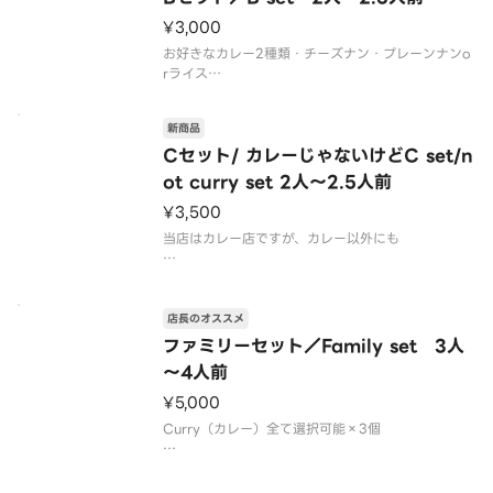
¥3,000
お好きなカレー2種類・チーズナン・プレーンナンo
rライス
チキンティッカ 2pcs・タンドリーチキン2本・サラ
新商品
ダ・
Cセット/ カレーじゃないけどC set/n
ドリンク2本プレゼント
ot curry set 2人～2.5人前
¥3,500
当店はカレー店ですが、カレー以外にも
お客様に是非一度味わって頂きたい料理がありまし
て...
店長のオススメ
そんな料理を今回 お試しセットとして
ファミリーセット／Family set 3人
～4人前
デビューさせてみました。
¥5,000
単品で選んで頂くよりも500円位 お得なセットで
Curry（カレー）全て選択可能×3個
す。
プレーンナンorライス×3個
是非ご賞味くださいませ。
・サラダ×3個