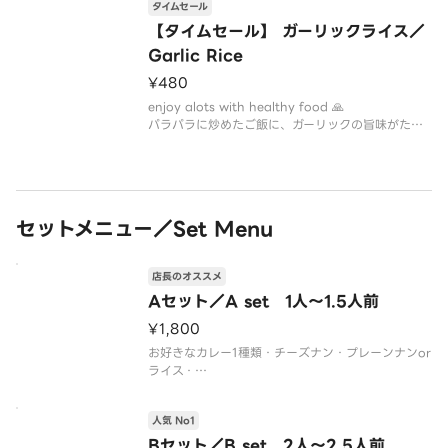
タイムセール
人気の柔らかい鶏肉に
【タイムセール】 ガーリックライス／
Garlic Rice
ニンニクを加えてより香ばしくスパイシーにしまし
た。
¥480
enjoy alots with healthy food 🙏
パラパラに炒めたご飯に、ガーリックの旨味がたっ
ぷり染み込んだ、風味豊かなガーリックライスで
す。
セットメニュー／Set Menu
店長のオススメ
Aセット／A set 1人～1.5人前
¥1,800
お好きなカレー1種類・チーズナン・プレーンナンor
ライス・
チキンティッカ 2pcs・サラダ・缶入り飲料は無
料
人気 No1
ラッシー等は特別価格で提供させていただきます
Bセット／B set 2人～2.5人前