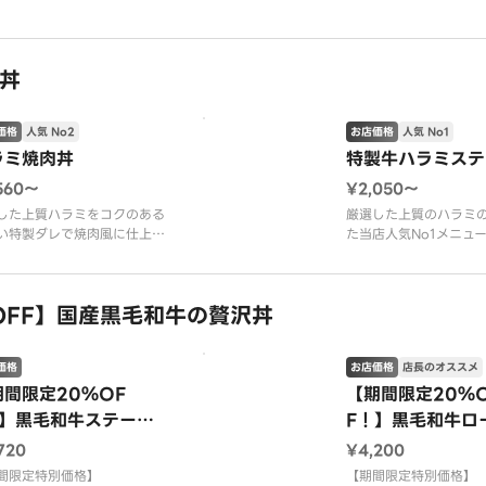
りのひき肉に、シャキ
い特製ダレで焼肉風に仕上
タス、濃厚なアボカド
ピリ辛のシラチャー（タイの
ュなトマトを贅沢にの
ソース）にチーズソースをか
一口食べれば、素材の
旨辛ソースと焼肉の香ばしい
丼
かな辛さが口いっぱい
いが絶妙な一杯です。暑い季
暑い夏でも食欲をそそ
おススメ！
スプー
米使用
価格
人気 No2
お店価格
人気 No1
い捨て容器でのご提供となり
ラミ焼肉丼
特製牛ハラミステ
。
560〜
¥2,050〜
像
した上質ハラミをコクのある
厳選した上質のハラミ
い特製ダレで焼肉風に仕上げ
た当店人気No1メニュ
飯が進む丼です。
店舗仕込みのハラミは
ハラミ肉、ロメインレタス、
みがあり、さっぱりと
胡椒、ごま、万能ねぎ、特製
のため飽きのこない一
OFF】国産黒毛和牛の贅沢丼
】
米使用
【牛ハラミ肉、オニオ
い捨て容器でのご提供となり
塩、胡椒、ごま、万能
価格
お店価格
店長のオススメ
。
ダレ】
像はハラミ焼肉丼（肉増し）
国産米使用
期間限定20％OF
【期間限定20％
。
※別添のオリジナルス
！】黒毛和牛ステーキ
F！】黒毛和牛ロ
ビーフ丼～半熟卵
720
¥4,200
間限定特別価格】
【期間限定特別価格】