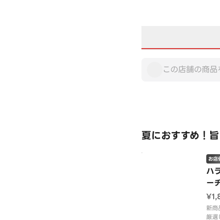
夏におすすめ！旨
お店
ハ
ー
¥1
新商
厳選