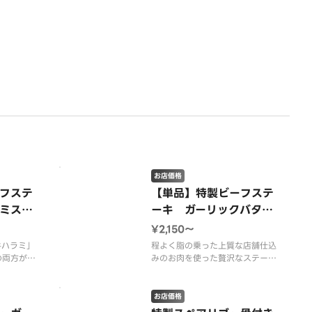
お店価格
フステ
【単品】特製ビーフステ
ミステ
ーキ ガーリックバター
ポテト
※フライドポテト添え・
¥2,150〜
ース付
ステーキソース付
牛ハラミ」
程よく脂の乗った上質な店舗仕込
の両方がの
みのお肉を使った贅沢なステーキ
皿。
です。
るお肉は、
当店自慢の自家製ガーリックバタ
肉汁が豊か
ーソースと別添のステーキソース
お店価格
位を使用し
でお召し上がりください。