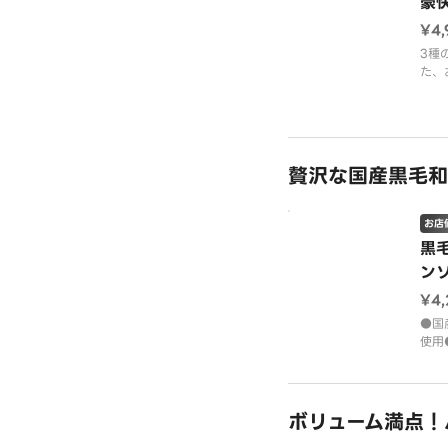
豪
い。
¥4,
※使
ます
3種
※お
た、
です
皿！
※カ
ソー
い。
・特
ルソ
贅沢な国産黒毛和
・特
グレ
・鶏
お店
黒
ン
¥4,
●国
使用
『和
厳選
味と
イン
ボリューム満点！
の旨