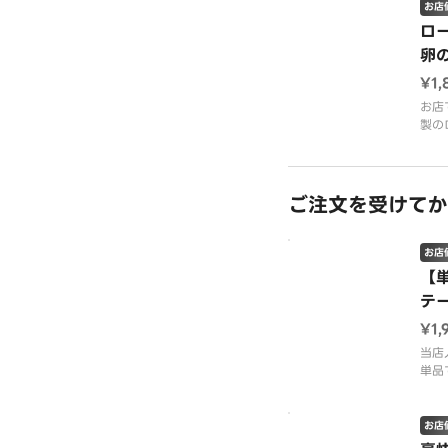
す。
お店
【肩
ロ
卵
¥1,
お店
製の
丼で
低温
の旨
す。
ご注文を受けてか
半熟
ライ
し、
お店
くと
【
す。
テ
ス
¥1,
当店
単品
おか
もご
※別
お店
スを