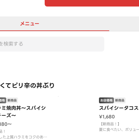
メニュー
この店舗は全商品お店価格で
くてピリ辛の丼ぶり
価格
新商品
お店価格
新商品
ラミ焼肉丼～スパイシ
スパイシータコス
チーズ～
¥1,680
,880〜
【新商品！】
夏に食べたい、ボリュ
品！
「ピリ辛タコス丼」！
した上質ハラミをコクのある