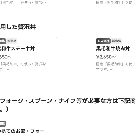
「黒毛和牛」を使った贅沢な
国産「黒毛和牛」を使
す。
丼です。
しく焼き上げた黒毛和牛を贅
厳選した黒毛和牛を低
盛り付けたステーキ丼。
り火入れし、しっとり
旨みと程よい霜降りを引き立
仕上げました。
用した贅沢丼
醤油ベースの特製ソースがご
赤身の旨みと脂の甘み
しみ込み、最後の一口まで満
かな特製ソースで引き
たっぷり。
なローストビーフ丼。
価格
新商品
お店価格
新商品
時でのおもてなし、ご褒美ラ
一口ごとに広がる上質
毛和牛ステーキ丼
黒毛和牛焼肉丼
お楽しみく
,650〜
¥2,650〜
「黒毛和牛」を使った贅沢な
国産「黒毛和牛」を使
す。
丼です。
しく焼き上げた黒毛和牛を贅
厳選した黒毛和牛を醤
盛り付けたステーキ丼。
製のコク深いタレで下
旨みと程よい霜降りを引き立
き上げました。
醤油ベースの特製ソースがご
香ばしい香りととろけ
フォーク・スプーン・ナイフ等が必要な方は下記
しみ込み、最後の一口まで満
口いっぱいに広がりま
。）
たっぷり。
レストランクオリティ
時でのおもてなし、ご褒美ラ
贅沢にどうぞ。
やディナーにおすすめ
来客時でのおもてなし
ンチやディ
価格
い捨てのお箸・フォー