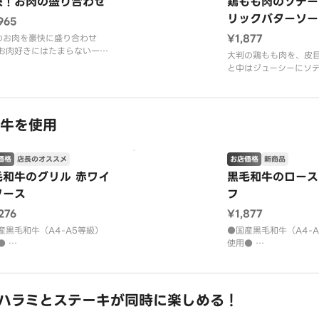
快！お肉の盛り合わせ
鶏もも肉のソテー
ています。
リックバターソー
965
い捨て容器でのご提供となり
当店自慢の自家製ガー
。
ーソースと別添のステ
¥1,877
のお肉を豪快に盛り合わせ
肉のグラム数は焼成前のもの
でお召し上が
お肉好きにはたまらない一
大判の鶏もも肉を、皮
。
お肉本来の旨みをこだわりの
と中はジューシーにソ
スとともにお楽しみくださ
た。芳醇な香りのガー
ーソースが食欲をそそ
製ビーフステーキ（オリジナ
す。
ース）
【鶏肉・マッシュポテ
牛を使用
製スペアリブ（骨付き豚肉の
コリー・ミディトマト
ービーソース）
バター・アーモンド・
もも肉のソテー（ガーリック
ビ・オレガノ・ローズ
価格
店長のオススメ
お店価格
新商品
ンニク】
毛和牛のグリル 赤ワイ
黒毛和牛のロース
ソース
フ
276
¥1,877
産黒毛和牛（A4-A5等級）
●国産黒毛和牛（A4-
●
使用●
牛の旨味を凝縮した逸品』
NEW／口の中でとろけ
した国産黒毛和牛を使用。酸
きめ細やかな肉質と上
甘味のバランスの取れた赤ワ
凝縮された、贅沢な黒
ソースの芳醇な香りが、お肉
ストビーフ。
ハラミとステーキが同時に楽しめる！
みを一層引き立てます。 素材
黒毛和牛・黒胡椒・ト