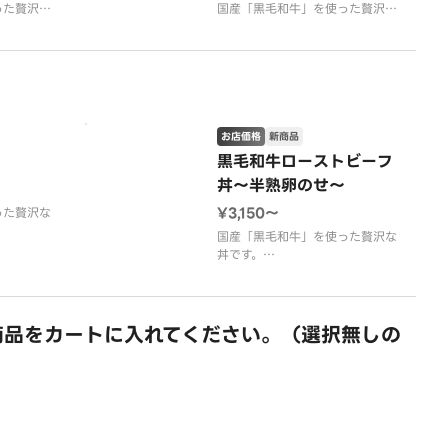
った贅沢な
国産「黒毛和牛」を使った贅沢な
丼です。
温でじっく
厳選した黒毛和牛を醤油ベース特
と柔らかく
製のコク深いタレで下味を付け焼
き上げました。
を、香り豊
香ばしい香りととろける旨みが、
立てた贅沢
口いっぱいに広がります。
レストランクオリティの焼肉丼を
お店価格
新商品
な味わいを
贅沢にどうぞ。
黒毛和牛ローストビーフ
来客時でのおもてなし
丼～半熟卵のせ～
¥3,150〜
った贅沢な
国産「黒毛和牛」を使った贅沢な
丼です。
油ベース特
味を付け焼
厳選した黒毛和牛を低温でじっく
り火入れし、しっとりと柔らかく
る旨みが、
仕上げました。
商品をカートに入れてください。（選択無しの
す。
赤身の旨みと脂の甘みを、香り豊
の焼肉丼を
かな特製ソースで引き立てた贅沢
なローストビーフ丼。
、ご褒美ラ
一口ごとに広がる上質な味わいを
お楽しみください。
来客時での