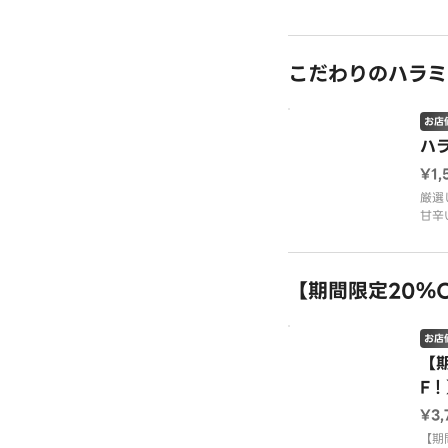
甘辛
げ、
チリ
けた
こだわりのハラミ
味わ
節に
国産
お店
※使
ハ
ます
¥1,
※画
厳選
甘辛
たご
【牛
塩、
【期間限定20％
ダレ
国産
※使
お店
ます
※画
【
です
F
丼
¥3,
【期