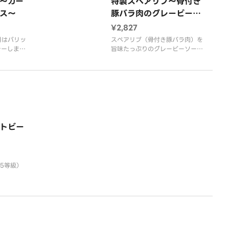
～ガー
特製スペアリブ～骨付き
お肉と一緒にフライドポテトが添
ス～
豚バラ肉のグレービーソ
リックバタ
えてあります。
ース
ーキソース
※ステーキにガーリックバターソ
¥2,827
ースをかけた状態でご提供いたし
目はパリッ
スペアリブ（骨付き豚バラ肉）を
テーしまし
旨味たっぷりのグレービーソース
リックバタ
で仕上げました。 赤ワインとの
る逸品で
相性も抜群で、食べ応えのある逸
品です。
ト・ブロッ
・玉ねぎ・
アンチョ
マリー・ニ
トビー
A5等級）
る絶品！
品な旨味が
毛和牛ロー
リュフソー