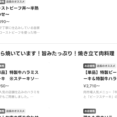
価格
店長のオススメ
ロース、塩、胡椒、ごま、万
ーストビーフ丼～半熟
のせ～
890〜
で丁寧に仕込みしている自家
ローストビーフを使った特製
す。
調理で柔らかく仕上げ、お肉
味が存分に味わえる一品で
ら焼いています！旨みたっぷり！焼き立て肉料理
卵、わさびマヨクリーム、フ
ドガーリックをトッピング
ご一緒にお召し上がりいただ
価格
お店価格
店長のオススメ
味の変化が楽しめる一杯で
単品】特製牛ハラミス
【単品】特製ビー
ーキ ※ステーキソー
ーキ＆特製牛ハラ
付
ーキ ※フライド
950〜
¥2,710〜
添え・ステーキソ
人気の店舗仕込みのハラミを
肉市場人気メニュー「
でもご用意しました。
と「ビーフステーキ」
ずや、お酒のおつまみとして
った欲張りで贅沢な一
満足いただける一品です。
ステーキで使用してい
添のオリジナルステーキソー
牛ロースの中でも特に
価格
店長のオススメ
お店価格
かけてお召し上がりくださ
で柔らかい真ん中の部