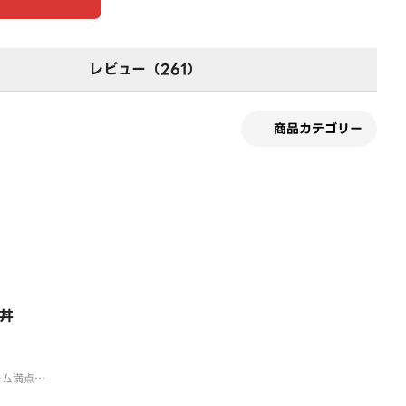
レビュー（261）
商品カテゴリー
す
丼
ーム満点の
旨みたっぷ