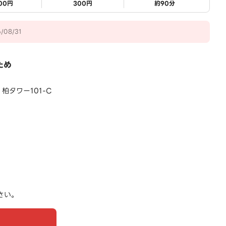
800円
300円
約
90
分
08/31
ため
柏タワー101-C
さい。