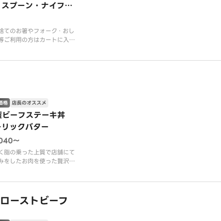
・スプーン・ナイフ等
ご利用の方はカートに
れてください。
捨てのお箸やフォーク・おし
等ご利用の方はカートに入れ
ださい。
注文内容によって適宜ご用意
て頂きます。
価格
店長のオススメ
製ビーフステーキ丼
ーリックバター
,040〜
く脂の乗った上質で店舗にて
みをしたお肉を使った贅沢な
ーキ丼です。
自慢の自家製ガーリックバタ
ースと別添のステーキソース
召し上がりください。
ローストビーフ
かなステーキ肉とガーリック
ーソースはご飯の進む一杯で