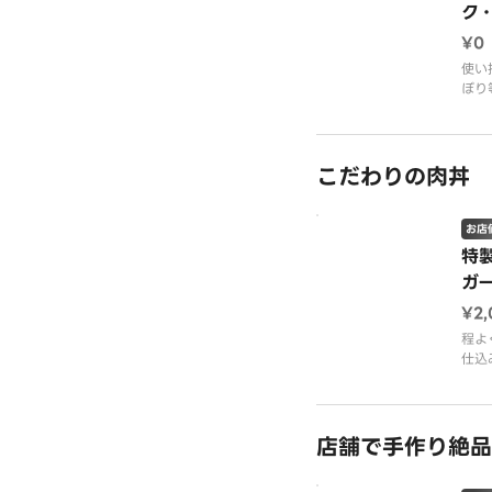
ク
を
¥0
入
使い
ぼり
てく
※ご
させ
こだわりの肉丼
お店
特
ガ
¥2
程よ
仕込
ステ
当店
ーソ
でお
店舗で手作り絶品
柔ら
バタ