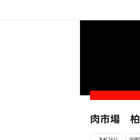
肉市場 柏
261件のレ
3.6
(
261
)
店舗