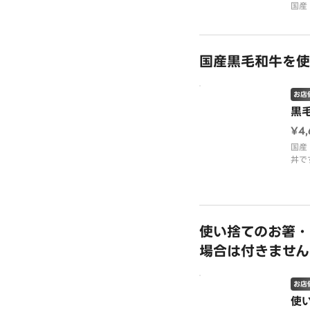
国産
丼で
香ば
沢に
肉の
国産黒毛和牛を使
てる
飯に
足感
お店
来客
黒
ンチ
¥4
国産
丼で
香ば
沢に
肉の
てる
使い捨てのお箸・
飯に
場合は付きません
足感
来客
ンチ
お店
使