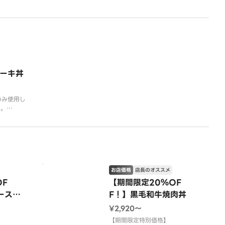
シャキのレ
、フレッシ
せました。
旨みと爽や
に広がり、
ります。
ーキ丼
のみ使用し
ー。
肉の味に深
した赤身肉
品です。
ンソテー、
ねぎ、特製
お店価格
店長のオススメ
OF
【期間限定20％OF
テーキソー
ースト
F！】黒毛和牛焼肉丼
のせ～
¥2,920〜
【期間限定特別価格】