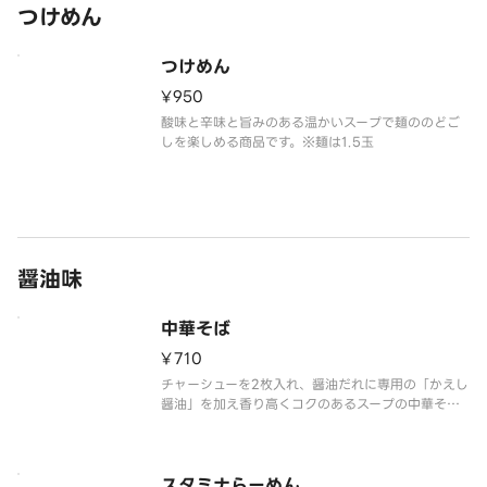
つけめん
つけめん
¥950
酸味と辛味と旨みのある温かいスープで麺ののどご
醤油味
中華そば
¥710
チャーシューを2枚入れ、醤油だれに専用の「かえし
醤油」を加え香り高くコクのあるスープの中華そば
です。
スタミナらーめん