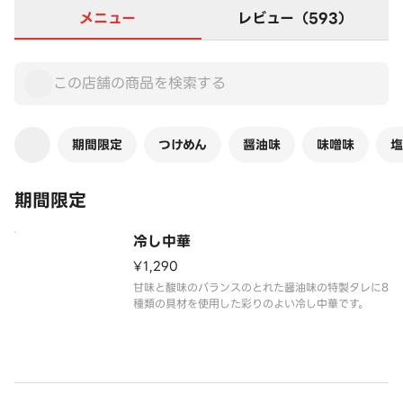
メニュー
レビュー（593）
期間限定
つけめん
醤油味
味噌味
塩
期間限定
冷し中華
¥1,290
甘味と酸味のバランスのとれた醤油味の特製タレに8
種類の具材を使用した彩りのよい冷し中華です。