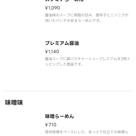
¥1,090
醤油味のスープに背脂の甘み、唐辛子とニンニクが
効いたパンチのあるらーめんです。
プレミアム醤油
¥1,140
醤油スープに豚バラチャーシュープレミアムを3枚ト
ッピングした商品です。
味噌味
味噌らーめん
¥710
信州味噌をベースにした、あっさり仕立ての味噌ら