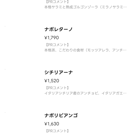
本場イタリアの味をお届けいたします！
【PRコメント】
本格サラミと熟成ゴルゴンゾーラ（ミラノサラミ、
ゴルゴンゾーラ）
【お店PR】
ナポリNo.8の小麦粉カプートサッコロッソと天然酵
ナポレターノ
母、シチリアの塩で作るピザ！
¥1,790
こだわりの食材に厳選チーズ！
本場イタリアの味をお届けいたします！
【PRコメント】
本格派、こだわりの食材（モッツアレラ、アンチョ
ビ、オリーブ、ガーリック、バジル、オレガノ）
【お店PR】
ナポリNo.9の小麦粉カプートサッコロッソと天然酵
シチリアーナ
母、シチリアの塩で作るピザ！
¥1,520
こだわりの食材に厳選チーズ！
本場イタリアの味をお届
【PRコメント】
イタリアシチリア産のアンチョビ、イタリアガエダ
産のオリーブ（リコッタチーズ、アンチョビ、オリ
ーブ）
【お店PR】
ナポリビアンゴ
ナポリNo.10の小麦粉カプートサッコロッソと天然
¥1,630
酵母、シチリアの塩で作るピザ！
こだわりの食材に厳選チーズ！
【PRコメント】