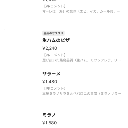
母、シチリアの塩で作るピザ！
【PRコメント】
こだわりの食材に厳選チーズ！
マーレは「海」の意味（エビ、イカ、ムール貝、ア
本場イタリアの味をお
ンチョビ、バジル）
【お店PR】
ナポリNo.5の小麦粉カプートサッコロッソと天然酵
店長のオススメ
母、シチリアの塩で作るピザ！
生ハムのピザ
こだわりの食材に厳選チーズ！
本場イタリアの味をお届けいたします！
¥2,240
【PRコメント】
選び抜いた最高品質（生ハム、モッツアレラ、リー
フ、グラナパダーノ）
サラーメ
【お店PR】
ナポリNo.6の小麦粉カプートサッコロッソと天然酵
¥1,480
母、シチリアの塩で作るピザ！
【PRコメント】
こだわりの食材に厳選チーズ！
本場ミラノサラミとペパロニの共演（ミラノサラ
本場イタリアの味をお届けいたします！
ミ、ペパロニ）
【お店PR】
ナポリNo.7の小麦粉カプートサッコロッソと天然酵
ミラノ
母、シチリアの塩で作るピザ！
¥1,580
こだわりの食材に厳選チーズ！