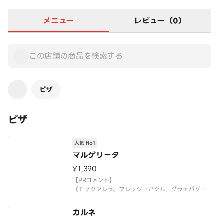
メニュー
レビュー（0）
ピザ
ピザ
人気 No1
マルゲリータ
¥1,390
【PRコメント】
（モッツァレラ、フレッシュバジル、グラナパダー
ノチーズ）
カルネ
【お店PR】