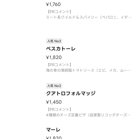
ナポリNo.1の小麦粉カプートサッコロッソと天然酵
¥1,760
母、シチリアの塩で作るピザ！
【PRコメント】
こだわりの食材に厳選チーズ！
ミート系ワイルド＆スパイシー（ペパロニ、イタリ
本場イタリアの味をお届けいたします！
アンソーセージ、ガーリックペッパー）
【お店PR】
ナポリNo.2の小麦粉カプートサッコロッソと天然酵
人気 No3
母、シチリアの塩で作るピザ！
ペスカトーレ
こだわりの食材に厳選チーズ！
本場イタリアの味をお届けいたし
¥1,820
【PRコメント】
海の幸の漁師風トマトソース（エビ、イカ、ムール
貝、オリーブ、ガーリック）
人気 No2
【お店PR】
ナポリNo.3の小麦粉カプートサッコロッソと天然酵
クアトロフォルマッジ
母、シチリアの塩で作るピザ！
¥1,450
こだわりの食材に厳選チーズ！
本場イタリアの味をお届けいたします！
【PRコメント】
4種類のチーズ定番ピザ（自家製リコッタチーズ、
ゴルゴンゾーラ、モッツアレラ、グラナパダーノ）
マーレ
【お店PR】
ナポリNo.4の小麦粉カプートサッコロッソと天然酵
¥1,820