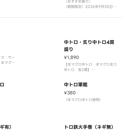
〈おすすめ握り〉
〈期間限定〉2026年9月30日
（水）まで
※数量限定につき、売り切れの際
はご容赦ください。
中トロ・炙り中トロ4貫
盛り
¥1,890
イカ・サー
・本マグロ
【本マグロ中トロ・本マグロ炙り
ロ・トロた
中トロ 各2貫】
トロ軍艦・
〈本マグロ中トロ使用〉
〉
ロ
中トロ軍艦
¥380
〉
〈本マグロ中トロ使用〉
ギ有）
トロ鉄火手巻（ネギ無）