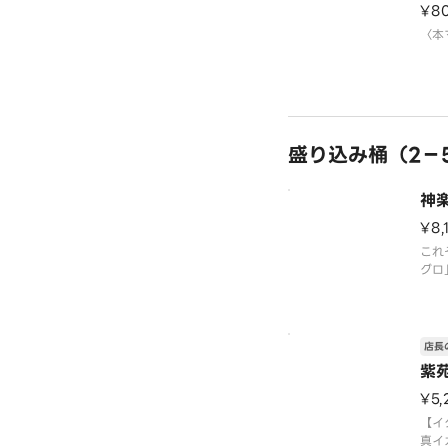
¥8
〈本
盛り込み桶（2－
神
¥8,
これ
グロ
ウニ
集合
【ホ
ーモ
店長
ロ・
紫
軍艦
〈本
¥5,
※写
【イ
真イ