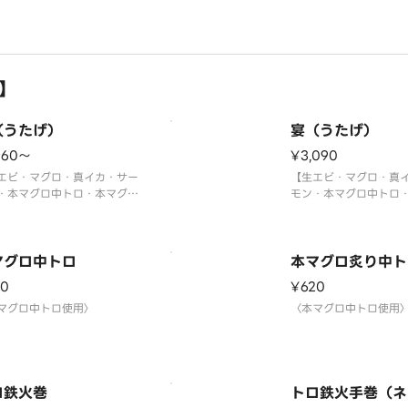
】
（うたげ）
宴（うたげ）
160〜
¥3,090
エビ・マグロ・真イカ・サー
【生エビ・マグロ・真
・本マグロ中トロ・本マグロ
モン・本マグロ中トロ
中トロ・づけマグロ・トロた
炙り中トロ・づけマグ
・イクラ軍艦・中トロ軍艦・
く巻・イクラ軍艦・中
子】
切玉子】
マグロ中トロ使用〉
マグロ中トロ
〈本マグロ中トロ使用
本マグロ炙り中ト
真は5人前です。
20
¥620
マグロ中トロ使用〉
〈本マグロ中トロ使用
ロ鉄火巻
トロ鉄火手巻（ネ