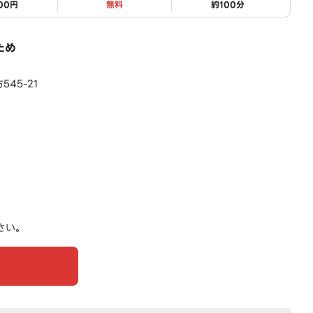
500円
無料
約
100
分
ため
45-21
さい。