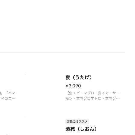
ご・ネギトロ軍艦・切玉子】
ラ軍艦・ネ
※写真は5人前です。
〉
宴（うたげ）
¥3,090
髄。「本マ
【生エビ・マグロ・真イカ・サー
ワイガニ、
モン・本マグロ中トロ・本マグロ
沢ネタの大
炙り中トロ・づけマグロ・トロた
く巻・イクラ軍艦・中トロ軍艦・
鯛・トロサ
切玉子】
マグロ中ト
〈本マグロ中トロ使用〉
店長のオススメ
なぎ・ウニ
紫苑（しおん）
玉子】