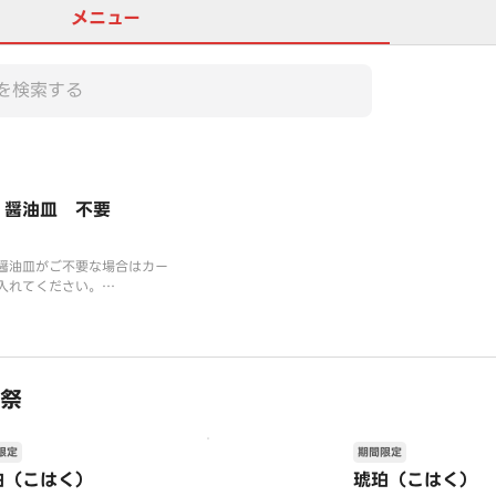
メニュー
・醤油皿 不要
醤油皿がご不要な場合はカー
入れてください。
回ご注文の商品すべてに対し
箸と醤油皿が付かなくなりま
ートに入れる際、数量の変更
要です。
祭
醤油はお寿司に添えてお渡し
します。
限定
期間限定
珀（こはく）
琥珀（こはく）