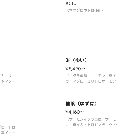
¥510
〉
〈本マグロ中トロ使用〉
唯（ゆい）
¥5,490〜
イカ・サー
【イクラ軍艦・サーモン・真イ
・本マグロ
カ・マグロ・炙りトロサーモン・
ロ・トロた
トロサーモン・生エビ・煮あな
トロ軍艦・
ご・炙りサーモン・ネギトロ軍
艦・切玉子】
〉
※写真は5人前です。
柚葉（ゆずは）
¥4,160〜
【サーモンイクラ軍艦・サーモ
ン・真イカ・トロビンチョウ・甘
グロ・トロ
エビ・マグロ・ツブ貝・煮あな
・真イカ・