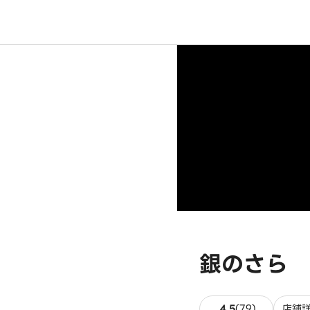
銀のさら 
79件のレビ
4.5
(
79
)
店舗