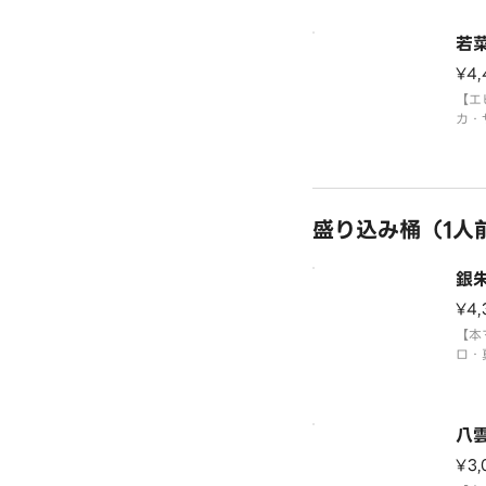
鯛・
ギト
若
〈本
※写
¥4
【エ
カ・
なり
鉄火
※写
盛り込み桶（1人
銀
¥4,
【本
ロ・
テ・
選大
艦・
〈本
八
¥3,