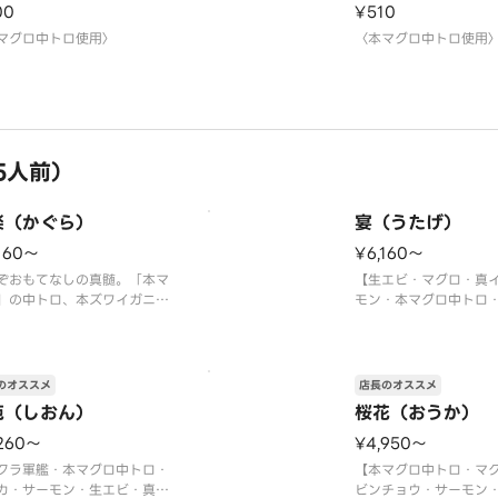
00
¥510
マグロ中トロ使用〉
〈本マグロ中トロ使用
5人前）
楽（かぐら）
宴（うたげ）
160〜
¥6,160〜
ぞおもてなしの真髄。「本マ
【生エビ・マグロ・真
」の中トロ、本ズワイガニ、
モン・本マグロ中トロ
軍艦など心躍る贅沢ネタの大
炙り中トロ・づけマグ
！
く巻・イクラ軍艦・中
タテ・マグロ・真鯛・トロサ
切玉子】
ン・大生エビ・本マグロ中ト
〈本マグロ中トロ使用
のオススメ
店長のオススメ
本ズワイガニ・うなぎ・ウニ
※写真は5人前です。
苑（しおん）
桜花（おうか）
・イクラ軍艦・切玉子】
マグロ中トロ使用〉
260〜
¥4,950〜
真は5人前です。
クラ軍艦・本マグロ中トロ・
【本マグロ中トロ・マ
カ・サーモン・生エビ・真
ビンチョウ・サーモン