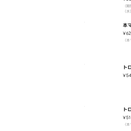
〈期
（水
※数
はご
本
¥6
〈本
ト
¥5
ト
¥51
〈本