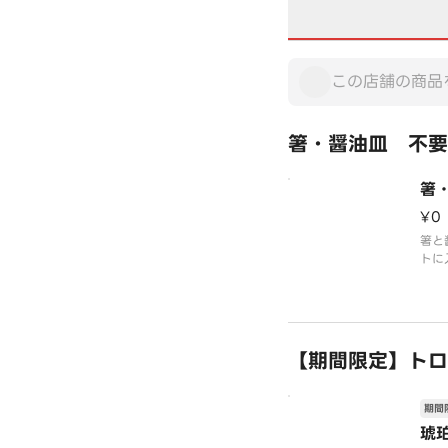
箸・醤油皿 不要
箸
¥0
箸と
トに
※今
て、
す。
※カ
は不
【期間限定】トロ
※お
いた
期間
琥