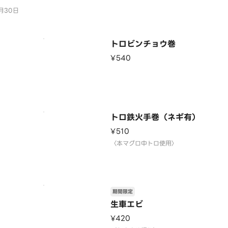
月30日
り切れの際
トロビンチョウ巻
¥540
〉
トロ鉄火手巻（ネギ有）
¥510
〉
〈本マグロ中トロ使用〉
期間限定
生車エビ
¥420