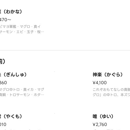
マグロ・うなぎ・ホタテ・ネ
エンガワ・エビ・イク
ロ軍艦】
ギトロ軍艦・切玉子】
菜（わかな）
マグロ中トロ使用〉
〈本マグロ中トロ使用
真は5人前です。
※写真は5人前です。
,470〜
ビマヨ軍艦・マグロ・真イ
サーモン・エビ・玉子・桜い
・ネギトロ軍艦・かっぱ巻・
巻】
真は5人前です。
前）
朱（ぎんしゅ）
神楽（かぐら）
360
¥4,100
マグロ中トロ・真イカ・マグ
これぞおもてなしの真
真鯛・トロサーモン・ホタ
グロ」の中トロ、本ズ
エンガワ・大生エビ・炙り特
ウニ軍艦など心躍る贅
あなご・ウニ軍艦・イクラ軍
集合！
ネギトロ巻・切玉子】
【ホタテ・マグロ・真
マグロ中トロ使用〉
雲（やくも）
ーモン・大生エビ・本
唯（ゆい）
ロ・本ズワイガニ・う
010
¥2,760
軍艦・イクラ軍艦・切