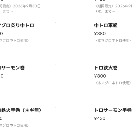
間限定〉2026年9月30日
〈期間限定〉2026年9
）まで
（水）まで
量限定につき、売り切れの際
※数量限定につき、売
容赦ください。
はご容赦ください。
マグロ炙り中トロ
中トロ軍艦
20
¥380
マグロ中トロ使用〉
〈本マグロ中トロ使用
ロサーモン巻
トロ鉄火巻
40
¥800
〈本マグロ中トロ使用
ロ鉄火手巻（ネギ無）
トロサーモン手巻
0
¥430
マグロ中トロ使用〉