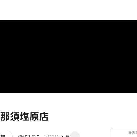
那須塩原店
最低
ュー
詳細
お店がお届け
デリバリーの名店