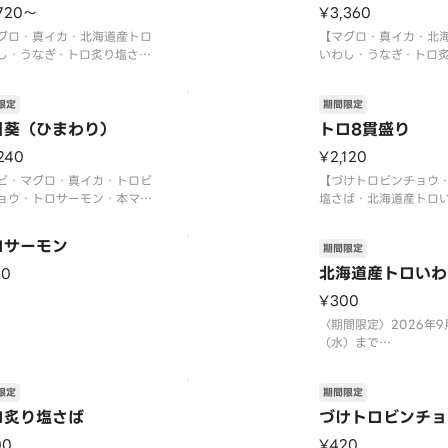
720〜
¥3,360
グロ・真イカ・北海道産トロ
【マグロ・真イカ・北
し・うなぎ・トロ炙り塩さ
いわし・うなぎ・トロ
真鯛・生車エビ・トロサーモ
ば・真鯛・生車エビ・
本マグロ中トロ・トロビンチ
ン・本マグロ中トロ・
限定
期間限定
・イクラ軍艦・ネギトロ軍
ョウ・イクラ軍艦・ネ
切玉子】
日葵（ひまわり）
艦・切玉子】
トロ8貫盛り
マグロ中トロ使用〉
〈本マグロ中トロ使用
240
¥2,120
間限定〉2026年9月30日
〈期間限定〉2026年9
）まで
ビ・マグロ・真イカ・トロビ
（水）まで
【づけトロビンチョウ
量限定につき、売り切れの際
ョウ・トロサーモン・本マグ
※数量限定につき、売
塩さば・北海道産トロ
トロ・煮あなご・北海道産ト
は
ギトロ軍艦・本マグロ
わし・サーモンイクラ軍艦・
ロビンチョウ・トロサ
ロサーモン
期間限定
トロ軍艦】
りトロサーモン 各1貫
マグロ中トロ使用〉
〈本マグロ中トロ使用
北海道産トロいわ
20
間限定〉2026年9月30日
〈期間限定〉2026年9
¥300
）まで
（水）まで
量限定につき、売り切れの際
※数量限定につき、売
〈期間限定〉2026年9
容赦ください。
はご容赦ください
（水）まで
※数量限定につき、売
はご容赦ください。
限定
期間限定
ロ炙り塩さば
づけトロビンチョ
00
¥420