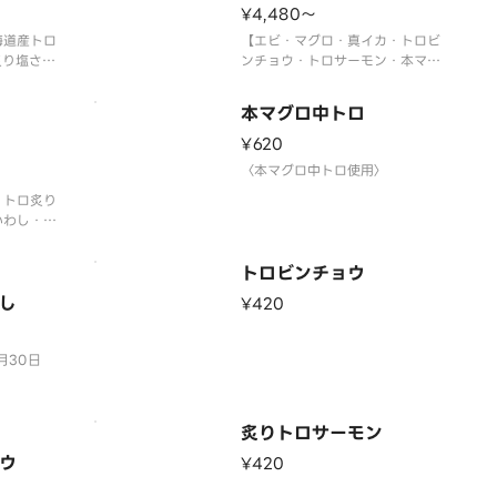
¥4,480〜
海道産トロ
【エビ・マグロ・真イカ・トロビ
炙り塩さ
ンチョウ・トロサーモン・本マグ
トロサーモ
ロ中トロ・煮あなご・北海道産ト
トロビンチ
ロいわし・サーモンイクラ軍艦・
本マグロ中トロ
ギトロ軍
ネギトロ軍艦】
〈本マグロ中トロ使用〉
¥620
〉
〈期間限定〉2026年9月30日
〈本マグロ中トロ使用〉
月30日
（水）まで
・トロ炙り
※数量限定につき、売り切れの際
り切れの際
いわし・ネ
はご容赦ください。
中トロ・ト
※写真
ーモン・炙
トロビンチョウ
】
〉
し
¥420
月30日
り切れの際
月30日
り切れの際
炙りトロサーモン
ウ
¥420