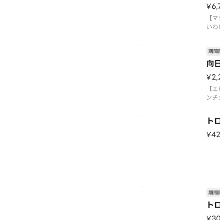
¥6,
【マ
いわ
ば・
ン・
期間
ョウ
艦・
向
〈本
¥2,
〈期
（水
【エ
※数
ンチ
は
ロ中
ロい
ト
ネギ
〈本
¥4
〈期
（水
※数
はご
期間
ト
¥3