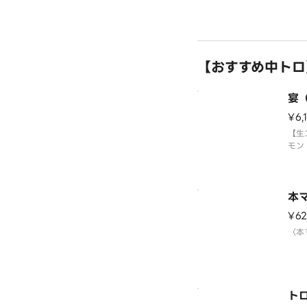
【おすすめ中トロ
宴
¥6,
【生
モン
炙り
く巻
切玉
〈本
本
※写
¥6
〈本
ト