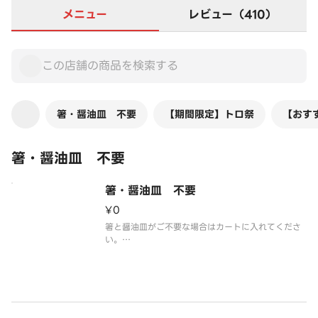
メニュー
レビュー（410）
箸・醤油皿 不要
【期間限定】トロ祭
【おす
箸・醤油皿 不要
箸・醤油皿 不要
¥0
箸と醤油皿がご不要な場合はカートに入れてくださ
い。
※今回ご注文の商品すべてに対して、箸と醤油皿が
付かなくなります。
※カートに入れる際、数量の変更は不要です。
※お醤油はお寿司に添えてお渡しいたします。