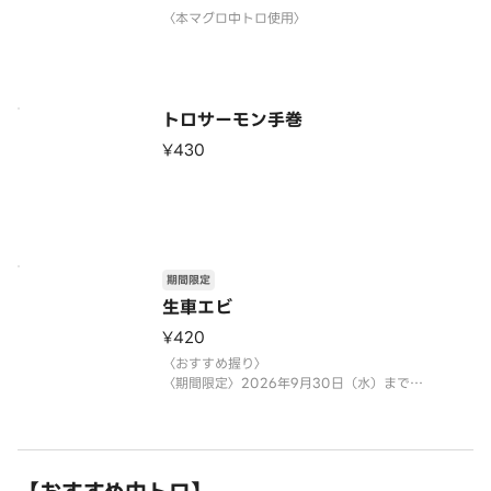
〈本マグロ中トロ使用〉
トロサーモン手巻
¥430
期間限定
生車エビ
¥420
〈おすすめ握り〉
〈期間限定〉2026年9月30日（水）まで
※数量限定につき、売り切れの際はご容赦くださ
い。