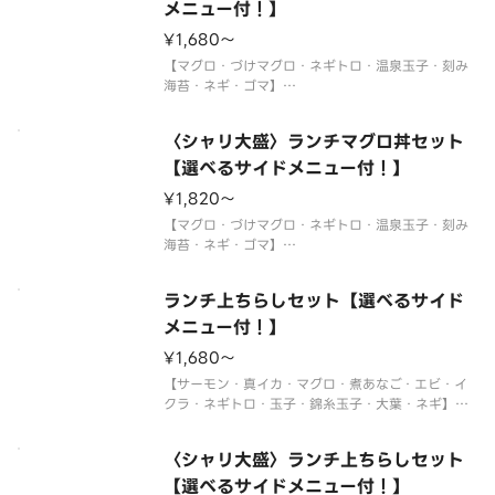
メニュー付！】
サイドメニューは下記よりお選びください。
¥1,680〜
※〈カップ赤だし（あさり）〉は
【マグロ・づけマグロ・ネギトロ・温泉玉子・刻み
海苔・ネギ・ゴマ】
〈わさび付〉
※酢飯を使用しています。
〈シャリ大盛〉ランチマグロ丼セット
※年末年始・お盆期間中はランチの販売をお休みさ
せていただく場合がございます。
【選べるサイドメニュー付！】
※使い捨て容器でお届けします。
¥1,820〜
サイドメニューは下記よりお選びください。
【マグロ・づけマグロ・ネギトロ・温泉玉子・刻み
海苔・ネギ・ゴマ】
〈わさび付〉
※酢飯を使用しています。
ランチ上ちらしセット【選べるサイド
※年末年始・お盆期間中はランチの販売をお休みさ
せていただく場合がございます。
メニュー付！】
※使い捨て容器でお届けします。
¥1,680〜
サイドメニューは下記よりお選びください。
【サーモン・真イカ・マグロ・煮あなご・エビ・イ
クラ・ネギトロ・玉子・錦糸玉子・大葉・ネギ】
〈わさび付〉
※酢飯を使用しています。
〈シャリ大盛〉ランチ上ちらしセット
※年末年始・お盆期間中はランチの販売をお休みさ
せていただく場合がございます。
【選べるサイドメニュー付！】