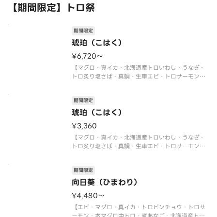
【期間限定】トロ祭
期間限定
琥珀（こはく）
¥6,720〜
【マグロ・真イカ・北海道産トロいわし・うなぎ・
トロ炙り塩さば・真鯛・生車エビ・トロサーモン・
本マグロ中トロ・トロビンチョウ・イクラ軍艦・ネ
ギトロ軍艦・切玉子】
期間限定
〈本マグロ中トロ使用〉
〈期間限定〉2026年9月30日（水）まで
琥珀（こはく）
※数量限定につき、売り切れの際は
¥3,360
【マグロ・真イカ・北海道産トロいわし・うなぎ・
トロ炙り塩さば・真鯛・生車エビ・トロサーモン・
本マグロ中トロ・トロビンチョウ・イクラ軍艦・ネ
ギトロ軍艦・切玉子】
期間限定
〈本マグロ中トロ使用〉
〈期間限定〉2026年9月30日（水）まで
向日葵（ひまわり）
※数量限定につき、売り切れの際は
¥4,480〜
【エビ・マグロ・真イカ・トロビンチョウ・トロサ
ーモン・本マグロ中トロ・煮あなご・北海道産トロ