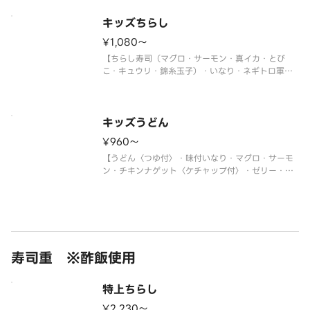
※使い捨て容器でお届けします。
キッズちらし
¥1,080〜
【ちらし寿司（マグロ・サーモン・真イカ・とび
こ・キュウリ・錦糸玉子）・いなり・ネギトロ軍
艦・チキンナゲット〈ケチャップ付〉・ゼリー・ジ
ュース】
＜わさび抜き・おもちゃ付＞
※使い捨て容器でお届けします。
キッズうどん
¥960〜
【うどん〈つゆ付〉・味付いなり・マグロ・サーモ
ン・チキンナゲット〈ケチャップ付〉・ゼリー・ジ
ュース】
＜わさび抜き・おもちゃ付＞
※使い捨て容器でお届けします。
寿司重 ※酢飯使用
特上ちらし
¥2,230〜