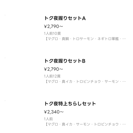
ラ・とびこ・玉子・キュウリ・錦糸玉子】
〈わさび付〉
※酢飯を使用しています。
※真鯛がトロビンチョウに変更になる場合がありま
トク夜握りセットA
す。
¥2,790〜
※年末年始・お盆期間中は販売をお休みさせていた
だく場合がございます。
1人前10貫
【マグロ・真鯛・トロサーモン・ネギトロ軍艦・イ
クラ軍艦・ツブ貝・本マグロ中トロ・生エビ・うな
ぎ・鉄火巻】
〈本マグロ中トロ使用〉
※年末年始・お盆期間中は販売をお休みさせていた
トク夜握りセットB
だく場合がございます。
¥2,790〜
1人前12貫
【マグロ・真イカ・トロビンチョウ・サーモン・ツ
ブ貝・づけマグロ・玉子・煮あなご・エビ・エンガ
ワ・サーモンイクラ軍艦・ネギトロ軍艦】
※年末年始・お盆期間中は販売をお休みさせていた
だく場合がございます。
トク夜特上ちらしセット
¥2,340〜
サイドメニューは下記よりお選びください。
1人前
【マグロ・真イカ・サーモン・トロビンチョウ・真
鯛・煮あなご・生エビ・イクラ・ネギトロ・玉子・