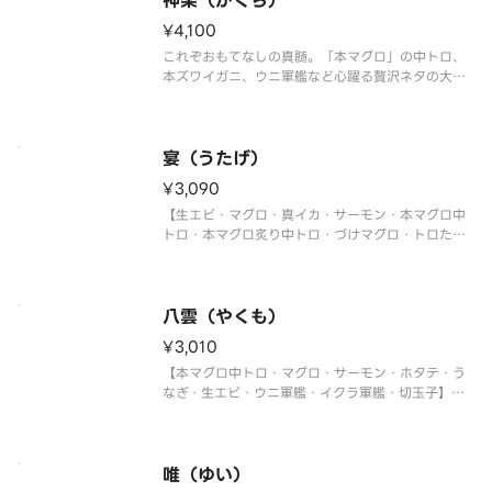
神楽（かぐら）
¥4,100
これぞおもてなしの真髄。「本マグロ」の中トロ、
本ズワイガニ、ウニ軍艦など心躍る贅沢ネタの大集
合！
【ホタテ・マグロ・真鯛・トロサーモン・大生エ
ビ・本マグロ中トロ・本ズワイガニ・うなぎ・ウニ
軍艦・イクラ軍艦・切玉子】
宴（うたげ）
〈本マグロ中トロ使用〉
¥3,090
【生エビ・マグロ・真イカ・サーモン・本マグロ中
トロ・本マグロ炙り中トロ・づけマグロ・トロたく
巻・イクラ軍艦・中トロ軍艦・切玉子】
〈本マグロ中トロ使用〉
八雲（やくも）
¥3,010
【本マグロ中トロ・マグロ・サーモン・ホタテ・う
なぎ・生エビ・ウニ軍艦・イクラ軍艦・切玉子】
〈本マグロ中トロ使用〉
唯（ゆい）