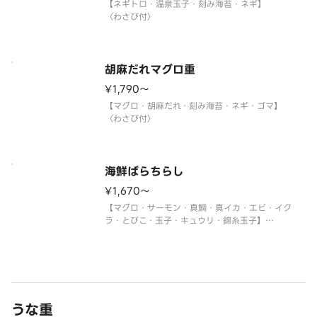
【ネギトロ・温泉玉子・刻み海苔・ネギ】
〈わさび付〉
胡麻だれマグロ重
¥1,790〜
【マグロ・胡麻だれ・刻み海苔・ネギ・ゴマ】
〈わさび付〉
海鮮ばらちらし
¥1,670〜
【マグロ・サーモン・真鯛・真イカ・エビ・イク
ラ・とびこ・玉子・キュウリ・錦糸玉子】
〈わさび付〉
※真鯛がトロビンチョウに変更になる場合がありま
す。
うな重