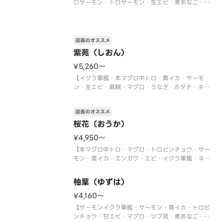
ロサーモン・トロサーモン・生エビ・煮あなご・炙
りサーモン・ネギトロ軍艦・切玉子】
※写真は5人前です。
店長のオススメ
紫苑（しおん）
¥5,260〜
【イクラ軍艦・本マグロ中トロ・真イカ・サーモ
ン・生エビ・真鯛・マグロ・うなぎ・ホタテ・ネギ
トロ軍艦】
〈本マグロ中トロ使用〉
店長のオススメ
※写真は5人前です。
桜花（おうか）
¥4,950〜
【本マグロ中トロ・マグロ・トロビンチョウ・サー
モン・真イカ・エンガワ・エビ・イクラ軍艦・ネギ
トロ軍艦・切玉子】
〈本マグロ中トロ使用〉
柚葉（ゆずは）
※写真は5人前です。
¥4,160〜
【サーモンイクラ軍艦・サーモン・真イカ・トロビ
ンチョウ・甘エビ・マグロ・ツブ貝・煮あなご・ネ