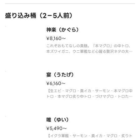
盛り込み桶（2－5人前）
神楽（かぐら）
¥8,160〜
これぞおもてなしの真髄。「本マグロ」の中トロ、
本ズワイガニ、ウニ軍艦など心躍る贅沢ネタの大集
合！
【ホタテ・マグロ・真鯛・トロサーモン・大生エ
ビ・本マグロ中トロ・本ズワイガニ・うなぎ・ウニ
軍艦・イクラ軍艦・切玉子】
宴（うたげ）
〈本マグロ中トロ使用〉
¥6,160〜
※写真は5人前です。
【生エビ・マグロ・真イカ・サーモン・本マグロ中
トロ・本マグロ炙り中トロ・づけマグロ・トロたく
巻・イクラ軍艦・中トロ軍艦・切玉子】
〈本マグロ中トロ使用〉
※写真は5人前です。
唯（ゆい）
¥5,490〜
【イクラ軍艦・サーモン・真イカ・マグロ・炙りト