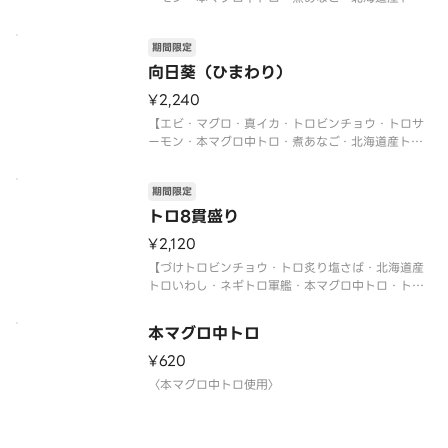
いわし・サーモンイクラ軍艦・ネギトロ軍艦】
〈本マグロ中トロ使用〉
期間限定
〈期間限定〉2026年9月30日（水）まで
※数量限定につき、売り切れの際はご容赦くださ
向日葵（ひまわり）
い。
¥2,240
※写真
【エビ・マグロ・真イカ・トロビンチョウ・トロサ
ーモン・本マグロ中トロ・煮あなご・北海道産トロ
いわし・サーモンイクラ軍艦・ネギトロ軍艦】
〈本マグロ中トロ使用〉
期間限定
〈期間限定〉2026年9月30日（水）まで
※数量限定につき、売り切れの際はご容赦くださ
トロ8貫盛り
い。
¥2,120
【づけトロビンチョウ・トロ炙り塩さば・北海道産
トロいわし・ネギトロ軍艦・本マグロ中トロ・トロ
ビンチョウ・トロサーモン・炙りトロサーモン 各1
貫】
本マグロ中トロ
〈本マグロ中トロ使用〉
〈期間限定〉2026年9月30日（水）まで
¥620
※数量限定につき、売り切れの際はご容赦ください
〈本マグロ中トロ使用〉