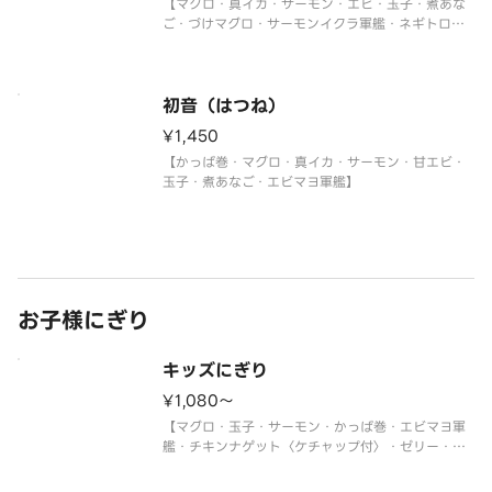
【マグロ・真イカ・サーモン・エビ・玉子・煮あな
ご・づけマグロ・サーモンイクラ軍艦・ネギトロ軍
艦】
初音（はつね）
¥1,450
【かっぱ巻・マグロ・真イカ・サーモン・甘エビ・
玉子・煮あなご・エビマヨ軍艦】
お子様にぎり
キッズにぎり
¥1,080〜
【マグロ・玉子・サーモン・かっぱ巻・エビマヨ軍
艦・チキンナゲット〈ケチャップ付〉・ゼリー・ジ
ュース】
＜わさび抜き・おもちゃ付＞