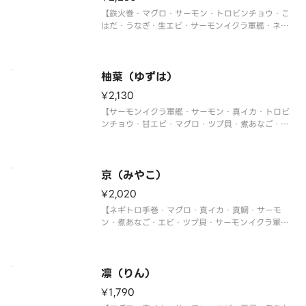
【鉄火巻・マグロ・サーモン・トロビンチョウ・こ
はだ・うなぎ・生エビ・サーモンイクラ軍艦・ネギ
トロ軍艦・切玉子】
柚葉（ゆずは）
¥2,130
【サーモンイクラ軍艦・サーモン・真イカ・トロビ
ンチョウ・甘エビ・マグロ・ツブ貝・煮あなご・ネ
ギトロ軍艦・切玉子】
京（みやこ）
¥2,020
【ネギトロ手巻・マグロ・真イカ・真鯛・サーモ
ン・煮あなご・エビ・ツブ貝・サーモンイクラ軍
艦・切玉子】
凛（りん）
¥1,790