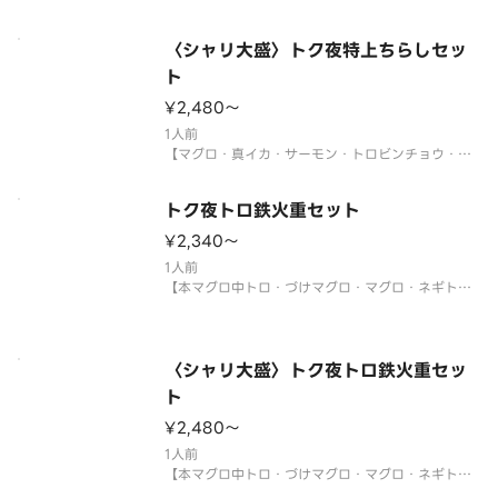
大葉・ネギ】
〈わさび付〉
※酢飯を使用しています。
〈シャリ大盛〉トク夜特上ちらしセッ
※年末年始・お盆期間中は販売をお休みさせていた
ト
だく場合がございます。
¥2,480〜
サイドメニューは下記よりお選び
1人前
【マグロ・真イカ・サーモン・トロビンチョウ・真
鯛・煮あなご・生エビ・イクラ・ネギトロ・玉子・
大葉・ネギ】
トク夜トロ鉄火重セット
〈わさび付〉
※酢飯を使用しています。
¥2,340〜
※年末年始・お盆期間中は販売をお休みさせていた
1人前
だく場合がございます。
【本マグロ中トロ・づけマグロ・マグロ・ネギト
ロ・玉子・刻み海苔・大葉・ネギ・ゴマ】
サイドメニューは下記よりお選び
〈本マグロ中トロ使用〉
〈わさび付〉
※酢飯を使用しています。
〈シャリ大盛〉トク夜トロ鉄火重セッ
※年末年始・お盆期間中は販売をお休みさせていた
ト
だく場合がございます。
¥2,480〜
サイドメニューは下記よりお選
1人前
【本マグロ中トロ・づけマグロ・マグロ・ネギト
ロ・玉子・刻み海苔・大葉・ネギ・ゴマ】