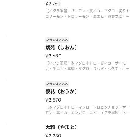
¥2,760
【イクラ軍艦・サーモン・真イカ・マグロ・炙りト
ロサーモン・トロサーモン・生エビ・煮あなご・炙
りサーモン・ネギトロ軍艦・切玉子】
店長のオススメ
紫苑（しおん）
¥2,680
【イクラ軍艦・本マグロ中トロ・真イカ・サーモ
ン・生エビ・真鯛・マグロ・うなぎ・ホタテ・ネギ
トロ軍艦】
〈本マグロ中トロ使用〉
店長のオススメ
桜花（おうか）
¥2,570
【本マグロ中トロ・マグロ・トロビンチョウ・サー
モン・真イカ・エンガワ・エビ・イクラ軍艦・ネギ
トロ軍艦・切玉子】
〈本マグロ中トロ使用〉
大和（やまと）
¥2,230