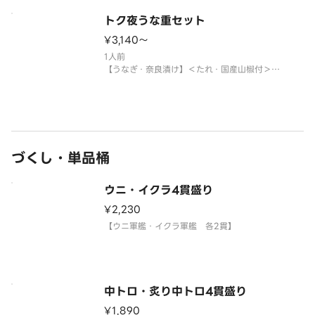
〈本マグロ中トロ使用〉
トク夜うな重セット
〈わさび付〉
※酢飯を使用しています。
¥3,140〜
※年末年始・お盆期間中は販売をお休みさせていた
1人前
だく場合がございます。
【うなぎ・奈良漬け】＜たれ・国産山椒付＞
※年末年始・お盆期間中は販売をお休みさせていた
サイドメニューは下記よりお選
だく場合がございます。
サイドメニューは下記よりお選びください。
※〈カップ赤だし（あさり）〉は、お湯をご用意く
ださい。
づくし・単品桶
※うなぎには小骨が多く入っている場合
ウニ・イクラ4貫盛り
¥2,230
【ウニ軍艦・イクラ軍艦 各2貫】
中トロ・炙り中トロ4貫盛り
¥1,890