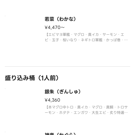
ギトロ軍艦・切玉子】
※写真は5人前です。
若菜（わかな）
¥4,470〜
【エビマヨ軍艦・マグロ・真イカ・サーモン・エ
ビ・玉子・桜いなり・ネギトロ軍艦・かっぱ巻・鉄
火巻】
※写真は5人前です。
盛り込み桶（1人前）
銀朱（ぎんしゅ）
¥4,360
【本マグロ中トロ・真イカ・マグロ・真鯛・トロサ
ーモン・ホタテ・エンガワ・大生エビ・炙り特選大
あなご・ウニ軍艦・イクラ軍艦・ネギトロ巻・切玉
子】
〈本マグロ中トロ使用〉