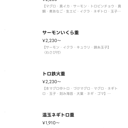
【マグロ・真イカ・サーモン・トロビンチョウ・真
鯛・煮あなご・生エビ・イクラ・ネギトロ・玉子・
大葉・ネギ】
〈わさび付〉
サーモンいくら重
¥2,230〜
【サーモン・イクラ・キュウリ・錦糸玉子】
〈わさび付〉
トロ鉄火重
¥2,230〜
【本マグロ中トロ・づけマグロ・マグロ・ネギト
ロ・玉子・刻み海苔・大葉・ネギ・ゴマ】
〈本マグロ中トロ使用〉
〈わさび付〉
温玉ネギトロ重
¥1,910〜