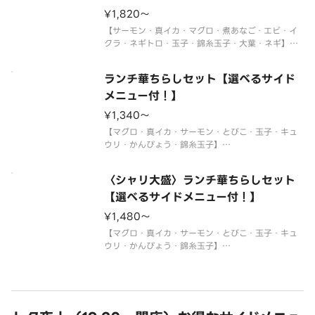
※使い捨て容器でお届けします。
¥1,820〜
サイドメニュー
【サーモン・真イカ・マグロ・煮あなご・エビ・イ
クラ・ネギトロ・玉子・錦糸玉子・大葉・ネギ】
〈わさび付〉
※酢飯を使用しています。
ランチ華ちらしセット【選べるサイド
※年末年始・お盆期間中はランチの販売をお休みさ
せていただく場合がございます。
メニュー付！】
※使い捨て容器でお届けします。
¥1,340〜
サイドメニュー
【マグロ・真イカ・サーモン・とびこ・玉子・キュ
ウリ・かんぴょう・錦糸玉子】
〈わさび付〉
※酢飯を使用しています。
〈シャリ大盛〉ランチ華ちらしセット
※年末年始・お盆期間中はランチの販売をお休みさ
せていただく場合がございます。
【選べるサイドメニュー付！】
※使い捨て容器でお届けします。
¥1,480〜
サイドメニューは下記よりお選び
【マグロ・真イカ・サーモン・とびこ・玉子・キュ
ウリ・かんぴょう・錦糸玉子】
〈わさび付〉
※酢飯を使用しています。
※年末年始・お盆期間中はランチの販売をお休みさ
せていただく場合がございます。
※使い捨て容器でお届けします。