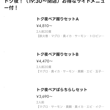
トク夜！（19:30～閉店）お得なサイドメニュ
ー付！
サイドメニューは下記よりお選び
トク夜ペア握りセットA
¥4,810〜
2人前20貫
【鉄火巻・マグロ・真イカ・サーモン・トロビンチ
ョウ・サーモンイクラ軍艦・ネギトロ軍艦・ツブ
貝・煮あなご・甘エビ・切玉子】
※年末年始・お盆期間中は販売をお休みさせていた
だく場合がございます。
トク夜ペア握りセットB
¥4,470〜
サイドメニューは下記よりお選びください。
※〈カッ
2人前20貫
【マグロ・真イカ・サーモン・真鯛・エビ・玉子・
ツブ貝・煮あなご・サーモンイクラ軍艦・ネギトロ
軍艦】
※年末年始・お盆期間中は販売をお休みさせていた
だく場合がございます。
トク夜ペアばらちらしセット
¥3,690〜
サイドメニューは下記よりお選びください。
※〈カップ赤だし（あさり）〉
2人前
【マグロ・サーモン・真鯛・真イカ・エビ・イク