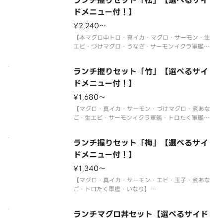
ランチ握りセット「松」【選べるサイ
ドメニュー付！】
¥2,240〜
【本マグロ中トロ・真イカ・マグロ・サーモン・生
エビ・づけマグロ・うなぎ・サーモンイクラ軍艦・
トロたく巻・切玉子】
〈本マグロ中トロ使用〉
ランチ握りセット「竹」【選べるサイ
※年末年始・お盆期間中はランチの販売をお休みさ
せていただく場合がございます。
ドメニュー付！】
※使い捨て容器でお届けします。
¥1,680〜
サイドメ
【マグロ・真イカ・サーモン・づけマグロ・煮あな
ご・生エビ・サーモンイクラ軍艦・トロたく軍艦】
※年末年始・お盆期間中はランチの販売をお休みさ
せていただく場合がございます。
ランチ握りセット「梅」【選べるサイ
※使い捨て容器でお届けします。
ドメニュー付！】
サイドメニューは下記よりお選びください。
¥1,340〜
※〈カップ
【マグロ・真イカ・サーモン・エビ・玉子・煮あな
ご・トロたく軍艦・いなり】
※年末年始・お盆期間中はランチの販売をお休みさ
せていただく場合がございます。
ランチマグロ丼セット【選べるサイド
※使い捨て容器でお届けします。