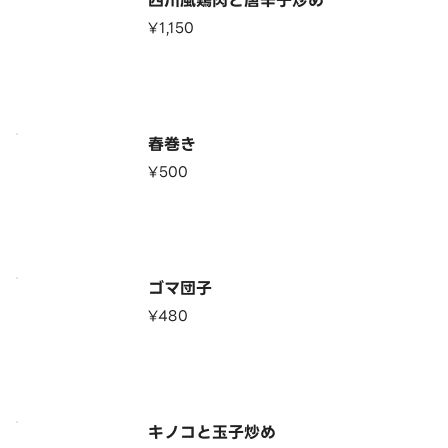
四川風鶏肉と唐辛子炒め
¥1,150
春巻き
¥500
ゴマ団子
¥480
キノコと玉子炒め