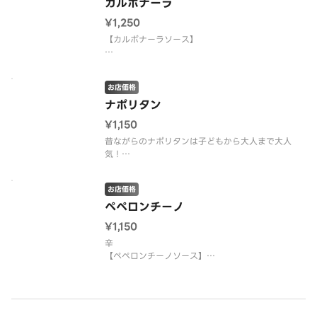
カルボナーラ
¥1,250
【カルボナーラソース】
ベーコン・パルメザンチーズ・ブラックペッパー
お店価格
※こちらの商品は、ソースと麺が別々のセパレート
タイプの容器でお届けします。
ナポリタン
¥1,150
昔ながらのナポリタンは子どもから大人まで大人
気！
粗挽きソーセージ・パルメザンチーズ・ブラックペ
ッパー
お店価格
ペペロンチーノ
¥1,150
辛
【ペペロンチーノソース】
ベーコン・パルメザンチーズ・唐辛子・ガーリッ
ク・ブラックペッパー