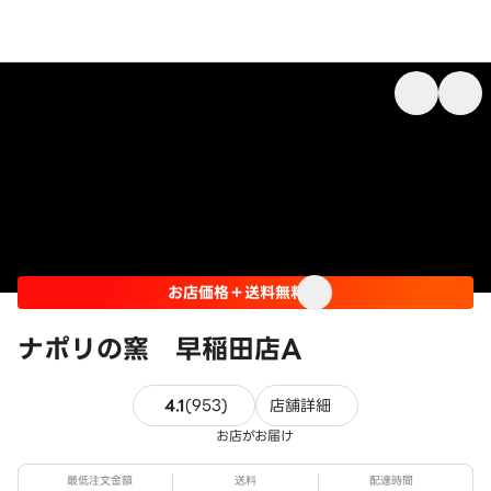
お店価格＋送料無料
ナポリの窯 早稲田店A
953件のレビュー
4.1
(
953
)
店舗詳細
お店がお届け
最低注文金額
送料
配達時間