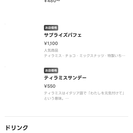
¥480〜
お店価格
サプライズパフェ
¥1,100
人気商品
ティラミス・チョコ・ミックスナッツ・特製いちご
ソース・ジェラート4種を盛り付けしました。
高さ 約7.5cm
お店価格
内径 約13cm
ティラミスサンデー
¥550
ティラミスはイタリア語で「わたしを元気付けて」
という意味。
まろやかで濃厚なイタリアンドルチェです。
ドリンク