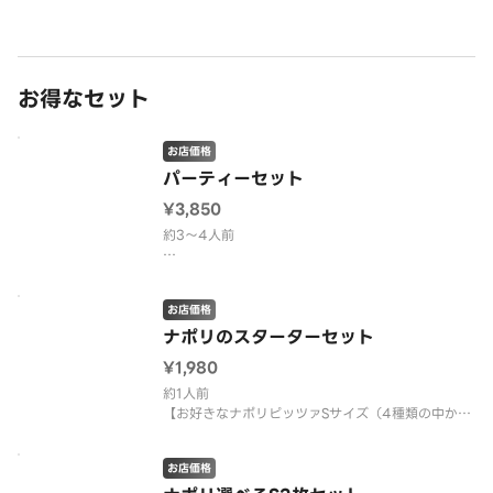
お得なセット
お店価格
パーティーセット
¥3,850
約3～4人前
【お好きなナポリピッツァLサイズ（5種類の中か
ら）1枚】
お店価格
【お好きなパスタ（3種類の中から）1個】
ナポリのスターターセット
¥1,980
【エンジョイパック（クリスピーチキン6本、チキン
ナゲット8個、スティックポテト10本、ベイクドポ
約1人前
テト）】
【お好きなナポリピッツァSサイズ（4種類の中か
ら）1枚】
アレルギー等で、ピッツァから抜き
【スティックポテト（10本）】
お店価格
【お好きなソフトドリンク（3種類の中から）1本】
アレルギー等で、ピッツァから抜きたいトッピング