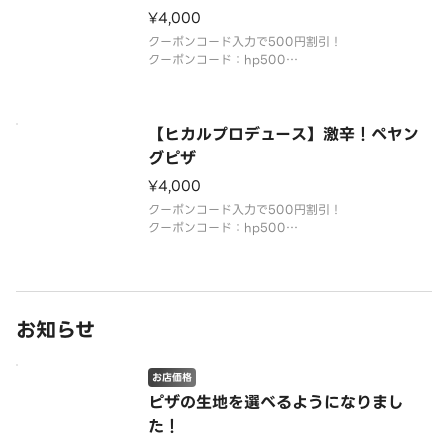
・複数ご注文いただいても割引になるのは1枚のみで
¥4,000
す。
クーポンコード入力で500円割引！
・他のクーポン券および割引サービスとの併用不可
クーポンコード：hp500
・対象商品：ペヤングピザ
・期間限定2026/8/17まで
・複数ご注文いただいても割引になるのは1枚のみで
す。
【ヒカルプロデュース】激辛！ペヤン
・他のクーポン券および割引サービスとの併用不可
グピザ
¥4,000
YouTuberのヒカルがプロデ
クーポンコード入力で500円割引！
クーポンコード：hp500
・対象商品：激辛ペヤングピザ
・期間限定2026/8/17まで
・複数ご注文いただいても割引になるのは1枚のみで
す。
・他のクーポン券および割引サービスとの併用不可
お知らせ
YouTuberのヒカルがプ
お店価格
ピザの生地を選べるようになりまし
た！