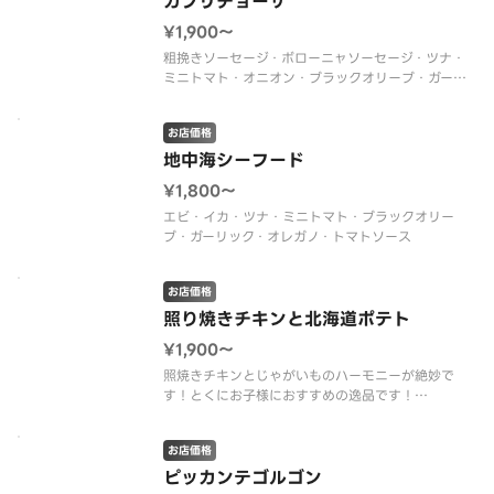
カプリチョーザ
¥1,900〜
粗挽きソーセージ・ボローニャソーセージ・ツナ・
ミニトマト・オニオン・ブラックオリーブ・ガーリ
ック・トマトソース
お店価格
地中海シーフード
¥1,800〜
エビ・イカ・ツナ・ミニトマト・ブラックオリー
ブ・ガーリック・オレガノ・トマトソース
お店価格
照り焼きチキンと北海道ポテト
¥1,900〜
照焼きチキンとじゃがいものハーモニーが絶妙で
す！とくにお子様におすすめの逸品です！
炭火焼きチキン・北海道ポテト・ミニトマト・オニ
オン・マヨネーズ・照焼きソース
お店価格
※北海道ポテトには、ニンジン、オニオン、マヨネ
ーズが含まれます。
ピッカンテゴルゴン