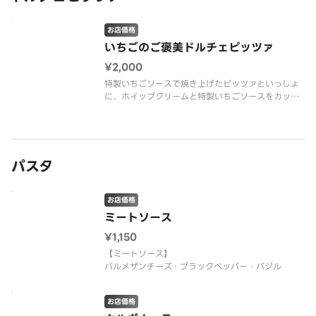
■贅沢フォルマッジ
カマンベール・ゴルゴンゾーラ・モッツァレラ・ゴ
ーダ
お店価格
いちごのご褒美ドルチェピッツァ
¥2,000
特製いちごソースで焼き上げたピッツァといっしょ
に、ホイップクリームと特製いちごソースをカップ
でお持ちします。
ピッツァの上にお好みの分量をかけ、お召し上がり
下さい。
※Mサイズ限定です。
※こちらの商品はナポリピザです。
パスタ
※ハーフ＆ハーフ不可
お店価格
ミートソース
¥1,150
【ミートソース】
パルメザンチーズ・ブラックペッパー・バジル
お店価格