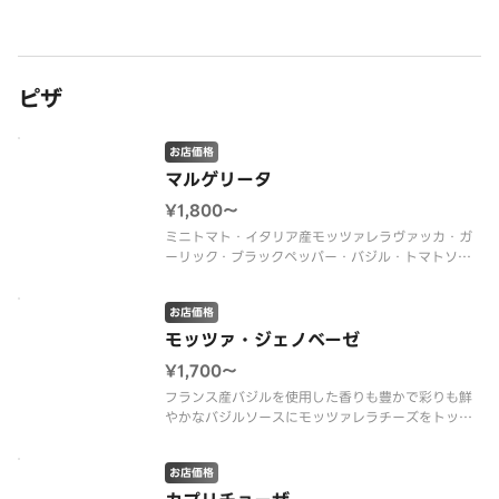
■濃厚クリーミーキッシュ
■地中海シーフード
※無くなり次第終了いたします
ピザ
お店価格
マルゲリータ
¥1,800〜
ミニトマト・イタリア産モッツァレラヴァッカ・ガ
ーリック・ブラックペッパー・バジル・トマトソー
ス
お店価格
モッツァ・ジェノベーゼ
¥1,700〜
フランス産バジルを使用した香りも豊かで彩りも鮮
やかなバジルソースにモッツァレラチーズをトッピ
ング。シンプルですが、こだわりのバジルソースと
の組み合わせは絶品です。
お店価格
イタリア産モッツァレラヴァッカ・バジルソース