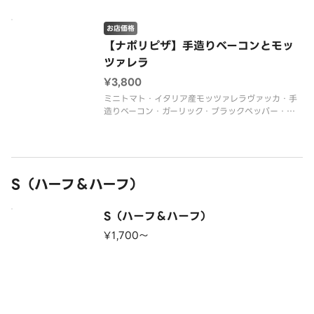
ソース
※Lサイズ限定です。
お店価格
※こちらの商品はナポリピザです。
※ハーフ＆ハーフ不可
【ナポリピザ】手造りベーコンとモッ
ツァレラ
¥3,800
ミニトマト・イタリア産モッツァレラヴァッカ・手
造りベーコン・ガーリック・ブラックペッパー・バ
ジルソース・トマトソース
※Lサイズ限定です。
※こちらの商品はナポリピザです。
※ハーフ＆ハーフ不可
S（ハーフ＆ハーフ）
S（ハーフ＆ハーフ）
¥1,700〜