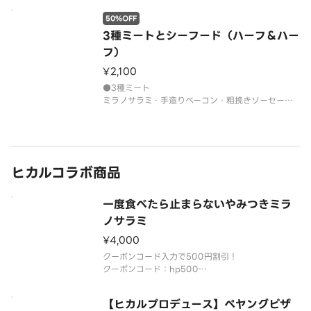
・ツナベーコン
50%OFF
※ハーフ＆ハーフ不可
※Lサイズ限定です。
3種ミートとシーフード（ハーフ＆ハー
フ）
¥2,100
●3種ミート
ミラノサラミ・手造りベーコン・粗挽きソーセー
ジ・ピーマン・ガーリック・ブラックペッパー・ト
マトソース
●シーフード
海老・イカ・ホウレン草・ブラックオリーブ・ガー
リック・ブラックペッパー・トマトソース
ヒカルコラボ商品
※こちらの商品はハーフ＆ハーフです。
※L
一度食べたら止まらないやみつきミラ
ノサラミ
¥4,000
クーポンコード入力で500円割引！
クーポンコード：hp500
・対象商品：一度食べたら止まらないやみつきミラ
ノサラミ
【ヒカルプロデュース】ペヤングピザ
・期間限定2026/8/17まで