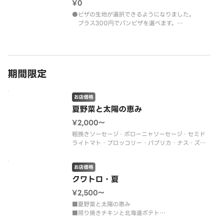
¥0
●ピザの生地が選択できるようになりました。
プラス300円でパンピザを選べます。
※セット・選べるピザなど生地が選べない商品が
一部ございます。ご了承ください。
●サイズ表記を変更いたしました。
サイズ：PをSサイズへ変更
期間限定
●パンピザはLLサイズ（35
お店価格
夏野菜と太陽の恵み
¥2,000〜
粗挽きソーセージ・ボローニャソーセージ・セミド
ライトマト・ブロッコリー・パプリカ・ナス・ズッ
キーニ・ブラックオリーブ・オレガノ・ブラックペ
ッパー・ガーリック・トマトソース
お店価格
※無くなり次第終了いたします
クワトロ・夏
¥2,500〜
■夏野菜と太陽の恵み
■照り焼きチキンと北海道ポテト