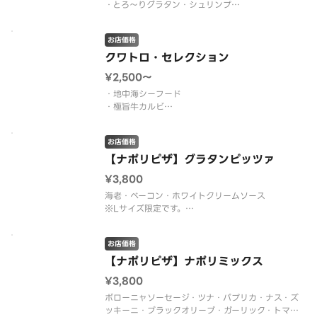
・とろ～りグラタン・シュリンプ
・照り焼きチキンと北海道ポテト
・たっぷりマヨコーン
お店価格
クワトロ・セレクション
¥2,500〜
・地中海シーフード
・極旨牛カルビ
・贅沢フォルマッジ
・ツナマヨジェノベーゼ
お店価格
【ナポリピザ】グラタンピッツァ
¥3,800
海老・ベーコン・ホワイトクリームソース
※Lサイズ限定です。
※こちらの商品はナポリピザです。
※ハーフ＆ハーフ不可
お店価格
【ナポリピザ】ナポリミックス
¥3,800
ボローニャソーセージ・ツナ・パプリカ・ナス・ズ
ッキーニ・ブラックオリーブ・ガーリック・トマト