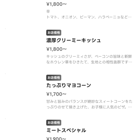
¥1,800〜
辛
トマト、オニオン、ピーマン、ハラペーニョなど野
菜がたっぷりのスパイシーなサルサソースとピリッ
とした辛さが特徴のチョリソーを合わせたピザ。
お店価格
チョリソー・ミニトマト・パプリカ・ナス・ズッキ
ーニ・ゴルゴンゾーラ・ガーリック・サルサソース
濃厚クリーミーキッシュ
¥1,800〜
キッシュのクリーミィさが、ベーコンの旨味と新鮮
なホウレン草をひきたて、生地との相性抜群です。
ベーコン・ホウレン草・ブラックペッパー・キッシ
ュソース
お店価格
たっぷりマヨコーン
¥1,700〜
甘みと旨みのバランスが絶妙なスィートコーンをた
っぷりのせて焼き上げた、お子様に人気のピザ。
コーン・クリームコーン・マヨネーズ・ソースレス
お店価格
ミートスペシャル
¥1,900〜