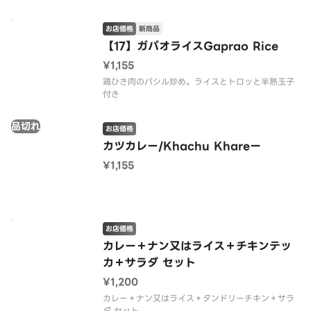
お店価格
新商品
【17】ガパオライスGaprao Rice
¥1,155
鶏ひき肉のバシル炒め。ライスとトロッと半熟玉子
付き
品切れ
お店価格
カツカレー/Khachu Khareー
¥1,155
お店価格
カレー＋ナン又はライス＋チキンテッ
カ＋サラダ セット
¥1,200
カレー＋ナン又はライス＋タンドリーチキン＋サラ
ダ セット