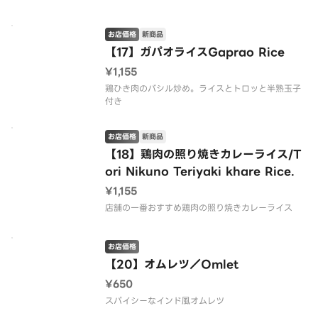
お店価格
新商品
【17】ガパオライスGaprao Rice
¥1,155
鶏ひき肉のバシル炒め。ライスとトロッと半熟玉子
付き
お店価格
新商品
【18】鶏肉の照り焼きカレーライス/T
ori Nikuno Teriyaki khare Rice.
¥1,155
店舗の一番おすすめ鶏肉の照り焼きカレーライス
お店価格
【20】オムレツ／Omlet
¥650
スパイシーなインド風オムレツ