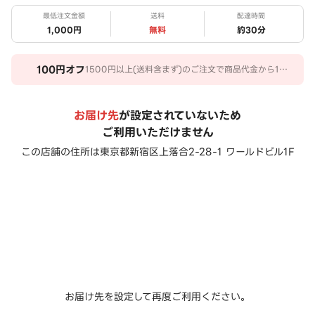
最低注文金額
送料
配達時間
1,000円
無料
約
30
分
100
円オフ
1500円以上(送料含まず)のご注文で商品代金から100
円オフ。 期間：2026/06/23～2026/09/20
お届け先
が設定されていないため
ご利用いただけません
この店舗の住所は
東京都新宿区上落合2-28-1 ワールドビル1F
お届け先を設定して再度ご利用ください。