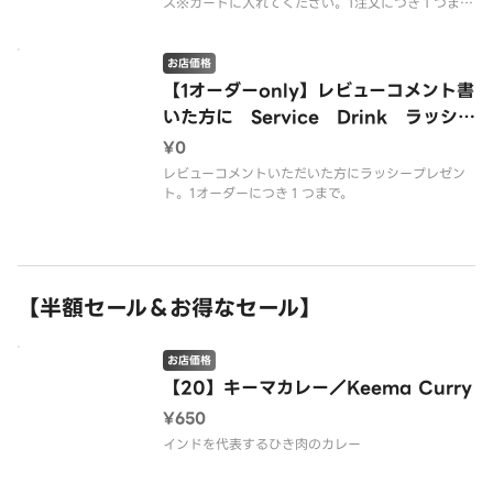
ス※カートに入れてください。1注文につき１つま
で。複数いれても１つしかお届けできません。
お店価格
【1オーダーonly】レビューコメント書
いた方に Service Drink ラッシ
ー Lassi 1オーダーにつき１つまで
¥0
レビューコメントいただいた方にラッシープレゼン
ト。1オーダーにつき１つまで。
【半額セール＆お得なセール】
お店価格
【20】キーマカレー／Keema Curry
¥650
インドを代表するひき肉のカレー