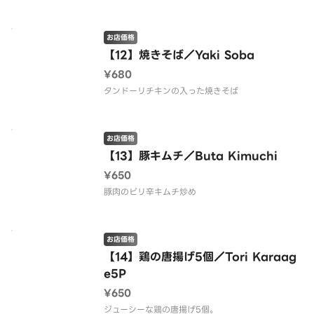
お店価格
【12】焼きそば／Yaki Soba
¥680
タンドーリチキンの入った焼きそば
お店価格
【13】豚キムチ／Buta Kimuchi
¥650
豚肉のピリ辛キムチ炒め
お店価格
【14】鶏の唐揚げ5個／Tori Karaag
e5P
¥650
ジューシーな鶏の唐揚げ5個。