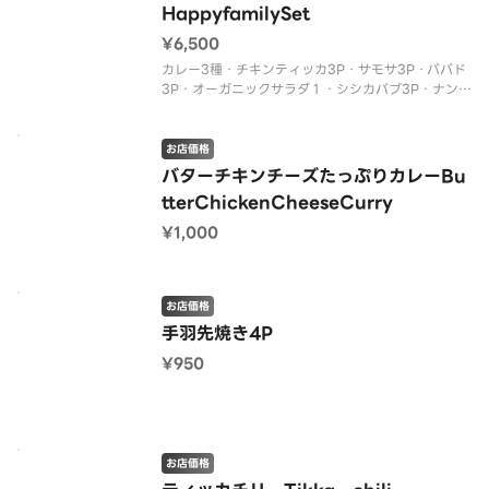
HappyfamilySet
¥6,500
カレー3種・チキンティッカ3P・サモサ3P・パパド
3P・オーガニックサラダ１・シシカバブ3P・ナンo
rライス×３・マンゴーラッシー×３
お店価格
バターチキンチーズたっぷりカレーBu
tterChickenCheeseCurry
¥1,000
お店価格
手羽先焼き4P
¥950
お店価格