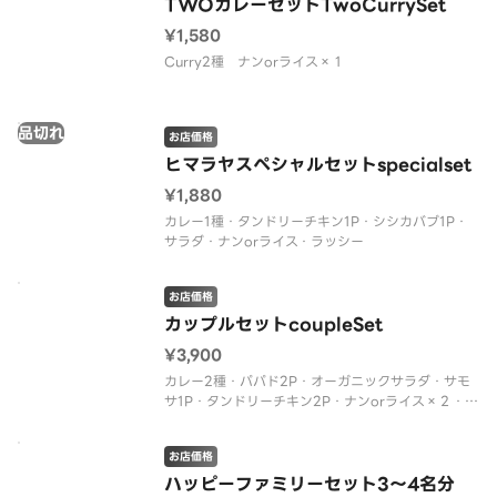
TWOカレーセットTwoCurrySet
¥1,580
Curry2種 ナンorライス×１
品切れ
お店価格
ヒマラヤスペシャルセットspecialset
¥1,880
カレー1種・タンドリーチキン1P・シシカバブ1P・
サラダ・ナンorライス・ラッシー
お店価格
カップルセットcoupleSet
¥3,900
カレー2種・パパド2P・オーガニックサラダ・サモ
サ1P・タンドリーチキン2P・ナンorライス×２・ド
リンク×２
お店価格
ハッピーファミリーセット3～4名分