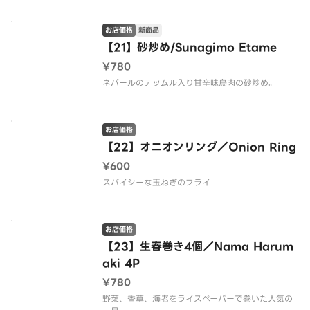
お店価格
新商品
【21】砂炒め/Sunagimo Etame
¥780
ネパールのテッムル入り甘辛味鳥肉の砂炒め。
お店価格
【22】オニオンリング／Onion Ring
¥600
スパイシーな玉ねぎのフライ
お店価格
【23】生春巻き4個／Nama Harum
aki 4P
¥780
野菜、香草、海老をライスペーパーで巻いた人気の