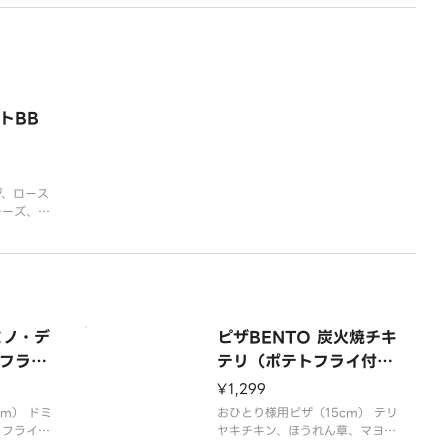
な酸味のト
ッピングを重ねた一枚。ほうれん
ズッキー
草とローストチキンの旨み、マッ
ど彩り豊か
シュルームのコク、2色パプリカ
さっぱり爽
の彩り。芳醇なカレーの香りとバ
ン、コー
ターの余韻が広がる、満足感たっ
トカレー
ぷりの新作。ほうれん
トBB
ジ、ロース
チーズ、燻
ス、トマ
ミノ・デ
ピザBENTO 炭火焼チキ
フライ
テリ（ポテトフライ付
き）
¥1,299
m） ドミ
おひとり様用ピザ（15cm） テリ
トフライの
ヤキチキン、ほうれん草、マヨソ