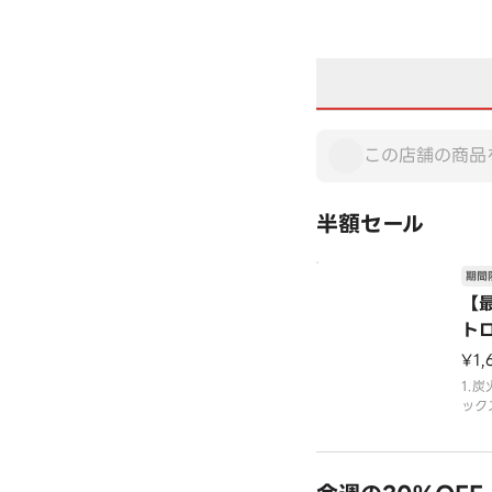
半額セール
期間
【
ト
¥1,
1.
ック
ク・