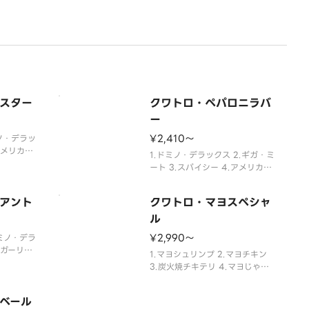
スター
クワトロ・ペパロニラバ
ー
¥2,410〜
ミノ・デラッ
アメリカン
1.ドミノ・デラックス 2.ギガ・ミ
ート 3.スパイシー 4.アメリカン
の組み合わせ。
アント
クワトロ・マヨスペシャ
ル
¥2,990〜
ドミノ・デラ
.ガーリッ
1.マヨシュリンプ 2.マヨチキン
わせ。
3.炭火焼チキテリ 4.マヨじゃが
の組み合わせ。
ベール