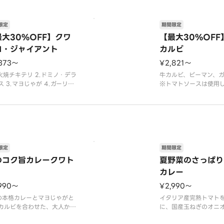
限定
期間限定
最大30%OFF】クワ
【最大30%OFF
ロ・ジャイアント
カルビ
373〜
¥2,821〜
炭火焼チキテリ 2.ドミノ・デラ
牛カルビ、ピーマン、
ス 3.マヨじゃが 4.ガーリッ
※トマトソースは使用
マスターの組み合わせ。
せん。
限定
期間限定
のコク旨カレークワト
夏野菜のさっぱり
カレー
990〜
¥2,990〜
の本格カレーとマヨじゃがと
イタリア産完熟トマト
カルビを合わせた、大人から
に、国産玉ねぎのオニ
まで楽しめる夏限定のクワト
ー、北海道産生クリー