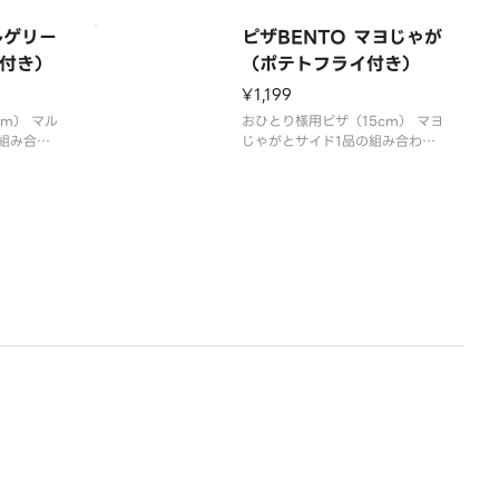
、イタリア
ース、コーン、トマトソース
ュルーム、
ルゲリー
ピザBENTO マヨじゃが
トマトソー
付き）
（ポテトフライ付き）
¥1,199
m） マル
おひとり様用ピザ（15cm） マヨ
組み合わ
じゃがとサイド1品の組み合わ
ンチーニ、
せ。ポテト、粗挽きソーセージ、
ト、トマト
コーン、マヨソース（ダブル）、
パセリ、トマトソース