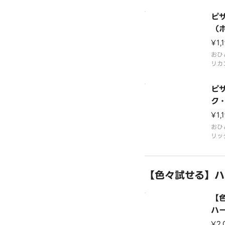
チー
ほお
ピザ
アン
刺激
（
た。
¥1,
おひ
リカ
せ。
ピザ
ク
ラ
¥1,
おひ
リッ
の組
ル）
ーコ
【色々試せる】ハ
トソ
【
ハ
¥2