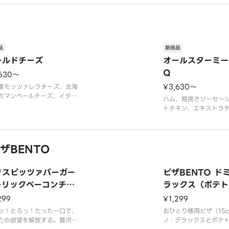
登場！イタリア産完熟トマト
産小麦粉で作る爽やか
スに北海道産生クリームと夏
マトカレー。コーンや
を合わせた「夏野菜のさっぱ
ニ、チェリートマトな
マトカレー」、北海道産生ク
な夏野菜が楽しめる、
ムとバターがコクを引き出す
快な夏の新作。オニオ
ろやかバターチキ
ン、ズッキーニ、トマ
品
新商品
ールドチーズ
オールスターミー
Q
,630〜
¥3,630〜
産モッツァレラチーズ、北海
カマンベールチーズ、イタリ
ハム、粗挽きソーセー
ボッコンチーニ、チェダーソ
トチキン、エキストラ
、パルメザンミックス（パル
しベーコン、BBQソー
ンチーズ・チェダーチーズ・
トソース
ダチーズ）
ザBENTO
リスピッツァバーガー
ピザBENTO ド
ーリックベーコンチー
ラックス（ポテト
（ポテトフライ付き）
付き）
299
¥1,299
ッ！とろっ！たった一口で、
おひとり様用ピザ（15c
たの欲望を解放する。贅沢な
ノ・デラックスとポテ