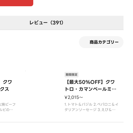
レビュー（391）
商品カテゴリー
期間限定
】クワ
【最大50%OFF】クワ
クス
トロ・カマンベールミル
フィーユ
¥2,015〜
炭火焼ビーフ
1.トマト＆バジル 2.ペパロニ＆イ
カルビの組
タリアンソーセージ 3.えび＆ガ
ーリック 4.ハム＆マッシュの組
み合わせ。 ※生地料金は本体価
格に含まれます。