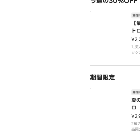
今週の30%OFF
期間
【
ト
¥2,
1.
ック
ク・
期間限定
期間
夏
ロ
¥2,
2種
高麗
子供