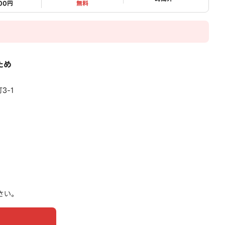
200円
無料
ため
3-1
さい。