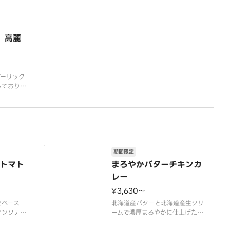
】高麗
ガーリック
しておりま
期間限定
トマト
まろやかバターチキンカ
レー
¥3,630〜
をベース
北海道産バターと北海道産生クリ
オンソテ
ームで濃厚まろやかに仕上げたバ
ムと北海道
ターチキンカレーにこだわりのト