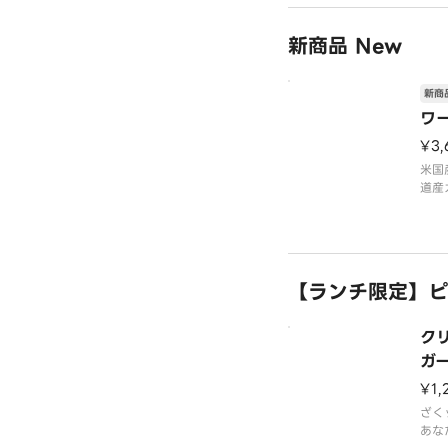
ロが
ベー
野菜
新商品 New
りト
リー
「ま
新商
ワ
¥3
米国
道産
ア産
ース
メザ
ゴー
【ランチ限定】ピ
ク
ガ
ズ
¥1,
ざく
あな