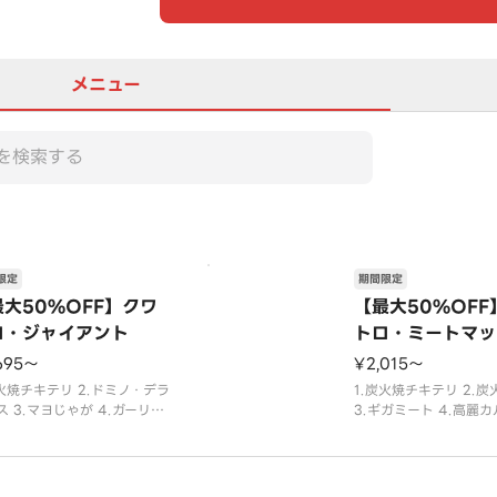
メニュー
限定
期間限定
最大50%OFF】クワ
【最大50%OFF
ロ・ジャイアント
トロ・ミートマッ
695〜
¥2,015〜
炭火焼チキテリ 2.ドミノ・デラ
1.炭火焼チキテリ 2.
ス 3.マヨじゃが 4.ガーリッ
3.ギガミート 4.高麗
マスターの組み合わせ。
み合わせ。