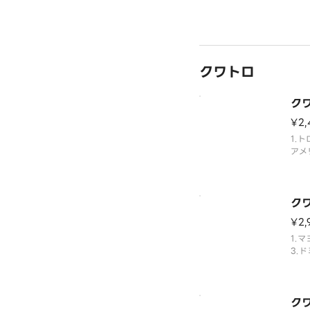
クワトロ
ク
¥2,
1.ト
アメ
み合
ク
¥2,
1.
3.
チキ
ク