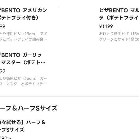
ズと具材を、ザクザク食感で
組み合わせ。ペパロニ
ばる幸せ。ベーコン、イタリ
ンソーセージ、マッシ
BENTO アメリカン
ピザBENTO マ
ソーセージ、ハムと、食欲を
ピーマン、オニオン、
するガーリックを挟みまし
ポテトフライ付き）
ス
タ（ポテトフライ
199
¥1,199
とり様用ピザ（15cm） アメ
おひとり様用ピザ（15c
ンとポテトフライの組み合わ
ゲリータとサイド1品の
ペパロニ、トマトソース
せ。イタリア産ボッコ
バジル、チェリートマ
BENTO ガーリッ
ソース
・マスター（ポテトフ
イ付き）
199
とり様用ピザ（15cm） ガー
ク・マスターとポテトフライ
み合わせ。ガーリック（ダブ
、粗挽きソーセージ、燻しベ
ン、ブラックペッパー、トマ
ーフ＆ハーフSサイズ
ース
色々試せる】ハーフ＆
ーフSサイズ
,090〜