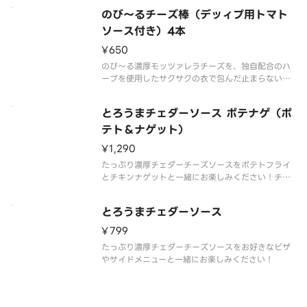
のび～るチーズ棒（デッィプ用トマト
ソース付き）4本
¥650
のび～る濃厚モッツァレラチーズを、独自配合のハ
ーブを使用したサクサクの衣で包んだ止まらないお
いしさのチーズ棒が再登場！ディップ用トマトソー
ス付き
とろうまチェダーソース ポテナゲ（ポ
テト＆ナゲット）
¥1,290
たっぷり濃厚チェダーチーズソースをポテトフライ
とチキンナゲットと一緒にお楽しみください！チェ
ダーチーズソース、ポテトフライ、チキンナゲット
（8ピース）の組み合わせ。
とろうまチェダーソース
¥799
たっぷり濃厚チェダーチーズソースをお好きなピザ
やサイドメニューと一緒にお楽しみください！