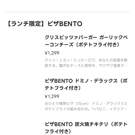
【ランチ限定】ピザBENTO
クリスピッツァバーガー ガーリックベ
ーコンチーズ（ポテトフライ付き）
¥1,299
ざくッ！とろっ！たった一口で、あなたの欲望を解
放する。贅沢なチーズと具材を、ザクザク食感でほ
おばる幸せ。ベーコン、イタリアンソーセージ、ハム
と、食欲を刺激するガーリックを挟みました。
ピザBENTO ドミノ・デラックス（ポ
テトフライ付き）
¥1,299
おひとり様用ピザ（15cm） ドミノ・デラックスと
ポテトフライの組み合わせ。ペパロニ、イタリアン
ソーセージ、マッシュルーム、ピーマン、オニオン、
トマトソース
ピザBENTO 炭火焼チキテリ（ポテト
フライ付き）