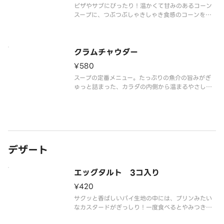
ピザやサブにぴったり！温かくて甘みのあるコーン
スープに、つぶつぶしゃきしゃき食感のコーンをた
っぷり入れました。※無料カトラリーは付属しませ
ん。ご入用の場合は別途ご購入ください。
クラムチャウダー
¥580
スープの定番メニュー。たっぷりの魚介の旨みがぎ
ゅっと詰まった、カラダの内側から温まるやさしい
味わい。※無料カトラリーは付属しません。ご入用
の場合は別途ご購入ください。
デザート
エッグタルト 3コ入り
¥420
サクッと香ばしいパイ生地の中には、プリンみたい
なカスタードがぎっしり！一度食べるとやみつきに
なるスイーツをどうぞ。（3個入り）