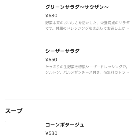
グリーンサラダ～サウザン～
¥580
野菜本来のおいしさを活かした、栄養満点のサラダ
です。付属のドレッシングをまぶしてお召し上がり
ください。※無料カトラリーは付属しません。ご入
用の場合は別途ご購入ください。
シーザーサラダ
¥650
たっぷりの生野菜を特製シーザードレッシングで。
クルトン、パルメザンチーズ付き。※無料カトラリ
ーは付属しません。ご入用の場合は別途ご購入くだ
さい。
スープ
コーンポタージュ
¥580