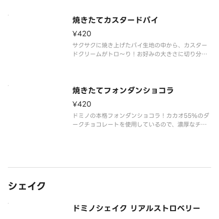
焼きたてカスタードパイ
¥420
サクサクに焼き上げたパイ生地の中から、カスター
ドクリームがトロ～り！お好みの大きさに切り分け
てどうぞ。
焼きたてフォンダンショコラ
¥420
ドミノの本格フォンダンショコラ！カカオ55%のダ
ークチョコレートを使用しているので、濃厚なチョ
コレートの風味が楽しめます！ご注文後にお店のオ
ーブンで焼き上げるから、外はさっくり中はとろ～
り！焼き立ての絶妙な食感をお楽しみください。※
無料カトラリーは付属しません
シェイク
ドミノシェイク リアルストロベリー