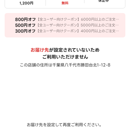
ステータス
休止中
1,200円
無料
800
円オフ
【全ユーザー向けクーポン】6000円以上のご注文で
800円OFF
500
円オフ
【全ユーザー向けクーポン】5000円以上のご注文で
500円OFF
300
円オフ
【全ユーザー向けクーポン】4000円以上のご注文で
300円OFF
お届け先
が設定されていないため
ご利用いただけません
この店舗の住所は
千葉県八千代市勝田台北1-12-8
お届け先を設定して再度ご利用ください。