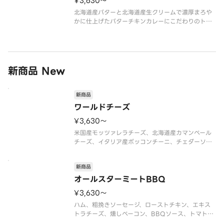
¥3,630〜
北海道産バターと北海道産生クリームで濃厚まろや
かに仕上げたバターチキンカレーにこだわりのトッ
ピングを重ねた一枚。ほうれん草とローストチキン
の旨み、マッシュルームのコク、2色パプリカの彩
り。芳醇なカレーの香りとバターの余韻が広がる、
満足感たっぷりの新作。ほうれん
新商品 New
新商品
ワールドチーズ
¥3,630〜
米国産モッツァレラチーズ、北海道産カマンベール
チーズ、イタリア産ボッコンチーニ、チェダーソー
ス、パルメザンミックス（パルメザンチーズ・チェ
ダーチーズ・ゴーダチーズ）
新商品
オールスターミートBBQ
¥3,630〜
ハム、粗挽きソーセージ、ローストチキン、エキス
トラチーズ、燻しベーコン、BBQソース、トマトソ
ース