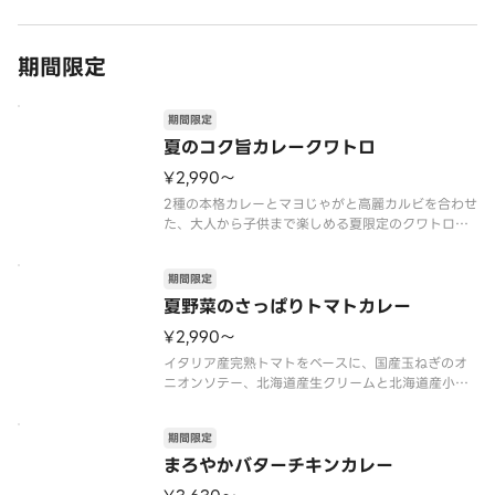
期間限定
期間限定
夏のコク旨カレークワトロ
¥2,990〜
2種の本格カレーとマヨじゃがと高麗カルビを合わせ
た、大人から子供まで楽しめる夏限定のクワトロが
登場！イタリア産完熟トマトベースに北海道産生ク
リームと夏野菜を合わせた「夏野菜のさっぱりトマ
期間限定
トカレー」、北海道産生クリームとバターがコクを
引き出す「まろやかバターチキ
夏野菜のさっぱりトマトカレー
¥2,990〜
イタリア産完熟トマトをベースに、国産玉ねぎのオ
ニオンソテー、北海道産生クリームと北海道産小麦
粉で作る爽やかな酸味のトマトカレー。コーンやズ
ッキーニ、チェリートマトなど彩り豊かな夏野菜が
期間限定
楽しめる、さっぱり爽快な夏の新作。オニオン、コ
ーン、ズッキーニ、トマトカレー
まろやかバターチキンカレー