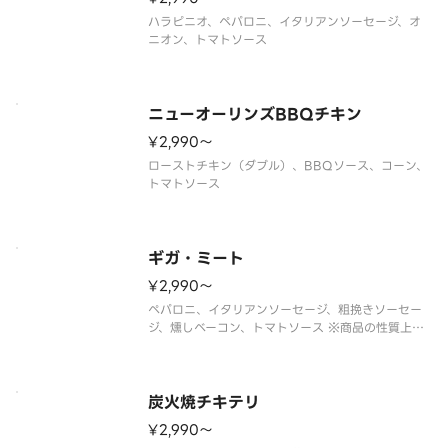
ハラピニオ、ペパロニ、イタリアンソーセージ、オ
ニオン、トマトソース
ニューオーリンズBBQチキン
¥2,990〜
ローストチキン（ダブル）、BBQソース、コーン、
トマトソース
ギガ・ミート
¥2,990〜
ペパロニ、イタリアンソーセージ、粗挽きソーセー
ジ、燻しベーコン、トマトソース ※商品の性質上、
塩味のきいたピザになっております。
炭火焼チキテリ
¥2,990〜