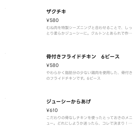
ザクチキ
¥580
むね肉を特製シーズニングと合わせることで、しっ
とり柔らかジューシーに。クルトンとあられで作っ
た衣でザクザクの食感を！4ピース
骨付きフライドチキン 6ピース
¥580
やわらかく脂肪分の少ない鶏肉を使用した、骨付き
のフライドチキンです。6ピース
ジューシーからあげ
¥610
こだわりの骨なしチキンを使ったとっておきのメニ
ュー。どれにしようか迷ったら、コレで決まり！ジ
ューシーでクセになる味わいです。8ピース