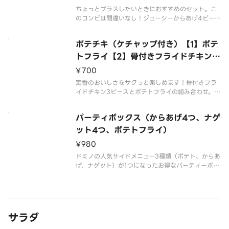
ちょっとプラスしたいときにおすすめのセット。こ
のコンビは間違いなし！ジューシーからあげ4ピー
スとポテトフライの組み合わせ。ケチャップ付き。
ポテチキ（ケチャップ付き）【1】ポテ
トフライ【2】骨付きフライドチキン3
ピース
¥700
定番のおいしさをサクっと楽しめます！骨付きフラ
イドチキン3ピースとポテトフライの組み合わせ。ケ
チャップ付き。
パーティボックス（からあげ4つ、ナゲ
ット4つ、ポテトフライ）
¥980
ドミノの人気サイドメニュー3種類（ポテト、からあ
げ、ナゲット）が1つになったお得なパーティーボッ
クス！ケチャップ・BBQソース付き。
サラダ