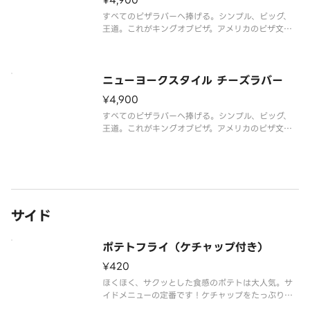
¥4,900
すべてのピザラバーへ捧げる。シンプル、ビッグ、
王道。これがキングオブピザ。アメリカのピザ文化
発祥地ニューヨークで今も愛され続けるスタイルを
楽しもう。直径約40cmのピザ生地に、トマトソー
スとペパロニ、チーズのみ。
ニューヨークスタイル チーズラバー
¥4,900
すべてのピザラバーへ捧げる。シンプル、ビッグ、
王道。これがキングオブピザ。アメリカのピザ文化
発祥地ニューヨークで今も愛され続けるスタイルを
楽しもう。直径約40cmのピザ生地に、トマトソー
スとたーっぷりのチーズのみ。
サイド
ポテトフライ（ケチャップ付き）
¥420
ほくほく、サクッとした食感のポテトは大人気。サ
イドメニューの定番です！ケチャップをたっぷりつ
けてどうぞ