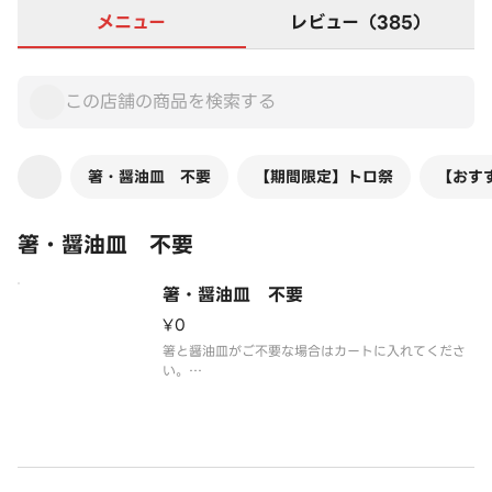
メニュー
レビュー（385）
箸・醤油皿 不要
【期間限定】トロ祭
【おす
箸・醤油皿 不要
箸・醤油皿 不要
¥0
箸と醤油皿がご不要な場合はカートに入れてくださ
い。
※今回ご注文の商品すべてに対して、箸と醤油皿が
付かなくなります。
※カートに入れる際、数量の変更は不要です。
※お醤油はお寿司に添えてお渡しいたします。