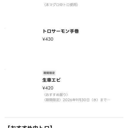
〈本マグロ中トロ使用〉
トロサーモン手巻
¥430
期間限定
生車エビ
¥420
〈おすすめ握り〉
〈期間限定〉2026年9月30日（水）まで
※数量限定につき、売り切れの際はご容赦くださ
い。