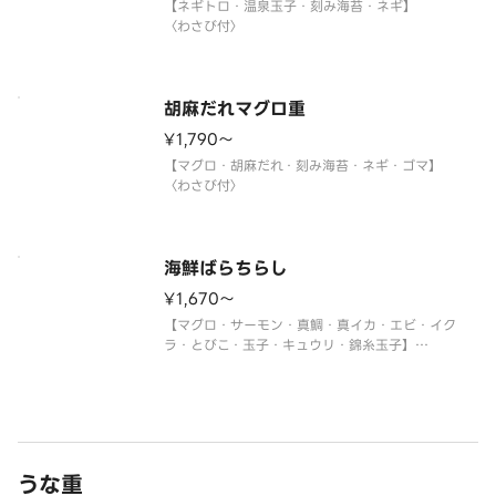
【ネギトロ・温泉玉子・刻み海苔・ネギ】
〈わさび付〉
胡麻だれマグロ重
¥1,790〜
【マグロ・胡麻だれ・刻み海苔・ネギ・ゴマ】
〈わさび付〉
海鮮ばらちらし
¥1,670〜
【マグロ・サーモン・真鯛・真イカ・エビ・イク
ラ・とびこ・玉子・キュウリ・錦糸玉子】
〈わさび付〉
※真鯛がトロビンチョウに変更になる場合がありま
す。
うな重