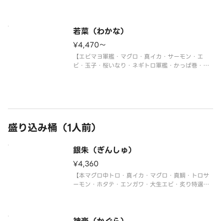
ギトロ軍艦・切玉子】
※写真は5人前です。
若菜（わかな）
¥4,470〜
【エビマヨ軍艦・マグロ・真イカ・サーモン・エ
ビ・玉子・桜いなり・ネギトロ軍艦・かっぱ巻・鉄
火巻】
※写真は5人前です。
盛り込み桶（1人前）
銀朱（ぎんしゅ）
¥4,360
【本マグロ中トロ・真イカ・マグロ・真鯛・トロサ
ーモン・ホタテ・エンガワ・大生エビ・炙り特選大
あなご・ウニ軍艦・イクラ軍艦・ネギトロ巻・切玉
子】
〈本マグロ中トロ使用〉