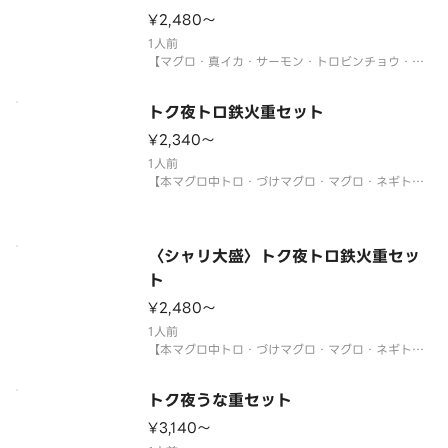
だく場合がございます。
¥2,480〜
サイドメニューは下記よりお選び
1人前
【マグロ・真イカ・サーモン・トロビンチョウ・真
鯛・煮あなご・生エビ・イクラ・ネギトロ・玉子・
大葉・ネギ】
トク夜トロ鉄火重セット
〈わさび付〉
※酢飯を使用しています。
¥2,340〜
※年末年始・お盆期間中は販売をお休みさせていた
1人前
だく場合がございます。
【本マグロ中トロ・づけマグロ・マグロ・ネギト
ロ・玉子・刻み海苔・大葉・ネギ・ゴマ】
サイドメニューは下記よりお選び
〈本マグロ中トロ使用〉
〈わさび付〉
※酢飯を使用しています。
〈シャリ大盛〉トク夜トロ鉄火重セッ
※年末年始・お盆期間中は販売をお休みさせていた
ト
だく場合がございます。
¥2,480〜
サイドメニューは下記よりお選
1人前
【本マグロ中トロ・づけマグロ・マグロ・ネギト
ロ・玉子・刻み海苔・大葉・ネギ・ゴマ】
〈本マグロ中トロ使用〉
トク夜うな重セット
〈わさび付〉
※酢飯を使用しています。
¥3,140〜
※年末年始・お盆期間中は販売をお休みさせていた