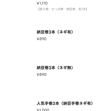
¥1,110
【鉄火巻・かっぱ巻・納豆巻 各1本】
納豆巻3本（ネギ有）
¥890
納豆巻3本（ネギ無）
¥890
人気手巻3本（納豆手巻ネギ有）
¥1,000