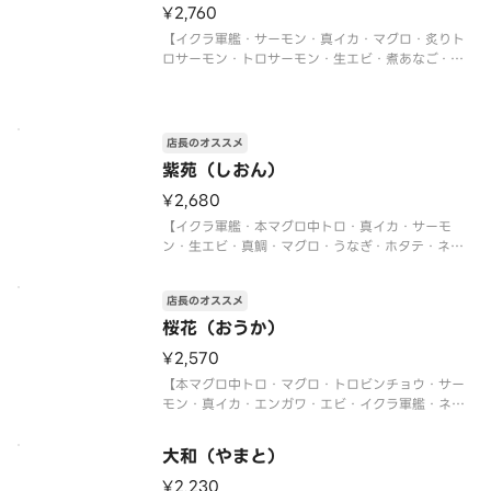
¥2,760
【イクラ軍艦・サーモン・真イカ・マグロ・炙りト
ロサーモン・トロサーモン・生エビ・煮あなご・炙
りサーモン・ネギトロ軍艦・切玉子】
店長のオススメ
紫苑（しおん）
¥2,680
【イクラ軍艦・本マグロ中トロ・真イカ・サーモ
ン・生エビ・真鯛・マグロ・うなぎ・ホタテ・ネギ
トロ軍艦】
〈本マグロ中トロ使用〉
店長のオススメ
桜花（おうか）
¥2,570
【本マグロ中トロ・マグロ・トロビンチョウ・サー
モン・真イカ・エンガワ・エビ・イクラ軍艦・ネギ
トロ軍艦・切玉子】
〈本マグロ中トロ使用〉
大和（やまと）
¥2,230