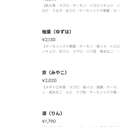
【鉄火巻・マグロ・サーモン・トロビンチョウ・こ
はだ・うなぎ・生エビ・サーモンイクラ軍艦・ネギ
トロ軍艦・切玉子】
柚葉（ゆずは）
¥2,130
【サーモンイクラ軍艦・サーモン・真イカ・トロビ
ンチョウ・甘エビ・マグロ・ツブ貝・煮あなご・ネ
ギトロ軍艦・切玉子】
京（みやこ）
¥2,020
【ネギトロ手巻・マグロ・真イカ・真鯛・サーモ
ン・煮あなご・エビ・ツブ貝・サーモンイクラ軍
艦・切玉子】
凛（りん）
¥1,790