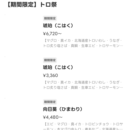
【期間限定】トロ祭
期間限定
琥珀（こはく）
¥6,720〜
【マグロ・真イカ・北海道産トロいわし・うなぎ・
トロ炙り塩さば・真鯛・生車エビ・トロサーモン・
本マグロ中トロ・トロビンチョウ・イクラ軍艦・ネ
ギトロ軍艦・切玉子】
期間限定
〈本マグロ中トロ使用〉
〈期間限定〉2026年9月30日（水）まで
琥珀（こはく）
※数量限定につき、売り切れの際は
¥3,360
【マグロ・真イカ・北海道産トロいわし・うなぎ・
トロ炙り塩さば・真鯛・生車エビ・トロサーモン・
本マグロ中トロ・トロビンチョウ・イクラ軍艦・ネ
ギトロ軍艦・切玉子】
期間限定
〈本マグロ中トロ使用〉
〈期間限定〉2026年9月30日（水）まで
向日葵（ひまわり）
※数量限定につき、売り切れの際は
¥4,480〜
【エビ・マグロ・真イカ・トロビンチョウ・トロサ
ーモン・本マグロ中トロ・煮あなご・北海道産トロ