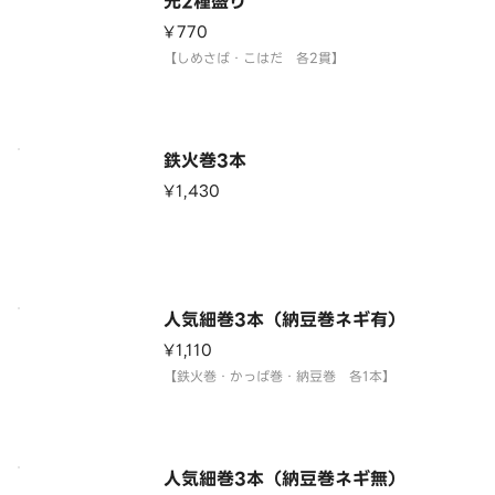
光2種盛り
¥770
【しめさば・こはだ 各2貫】
鉄火巻3本
¥1,430
人気細巻3本（納豆巻ネギ有）
¥1,110
【鉄火巻・かっぱ巻・納豆巻 各1本】
人気細巻3本（納豆巻ネギ無）