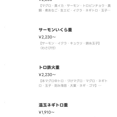
【マグロ・真イカ・サーモン・トロビンチョウ・真
鯛・煮あなご・生エビ・イクラ・ネギトロ・玉子・
大葉・ネギ】
〈わさび付〉
サーモンいくら重
¥2,230〜
【サーモン・イクラ・キュウリ・錦糸玉子】
〈わさび付〉
トロ鉄火重
¥2,230〜
【本マグロ中トロ・づけマグロ・マグロ・ネギト
ロ・玉子・刻み海苔・大葉・ネギ・ゴマ】
〈本マグロ中トロ使用〉
〈わさび付〉
温玉ネギトロ重
¥1,910〜