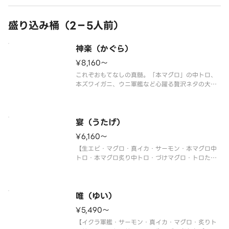
盛り込み桶（2－5人前）
神楽（かぐら）
¥8,160〜
これぞおもてなしの真髄。「本マグロ」の中トロ、
本ズワイガニ、ウニ軍艦など心躍る贅沢ネタの大集
合！
【ホタテ・マグロ・真鯛・トロサーモン・大生エ
ビ・本マグロ中トロ・本ズワイガニ・うなぎ・ウニ
軍艦・イクラ軍艦・切玉子】
宴（うたげ）
〈本マグロ中トロ使用〉
¥6,160〜
※写真は5人前です。
【生エビ・マグロ・真イカ・サーモン・本マグロ中
トロ・本マグロ炙り中トロ・づけマグロ・トロたく
巻・イクラ軍艦・中トロ軍艦・切玉子】
〈本マグロ中トロ使用〉
※写真は5人前です。
唯（ゆい）
¥5,490〜
【イクラ軍艦・サーモン・真イカ・マグロ・炙りト