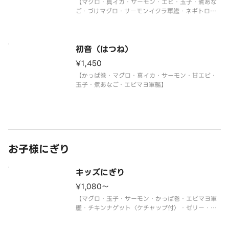
【マグロ・真イカ・サーモン・エビ・玉子・煮あな
ご・づけマグロ・サーモンイクラ軍艦・ネギトロ軍
艦】
初音（はつね）
¥1,450
【かっぱ巻・マグロ・真イカ・サーモン・甘エビ・
玉子・煮あなご・エビマヨ軍艦】
お子様にぎり
キッズにぎり
¥1,080〜
【マグロ・玉子・サーモン・かっぱ巻・エビマヨ軍
艦・チキンナゲット〈ケチャップ付〉・ゼリー・ジ
ュース】
＜わさび抜き・おもちゃ付＞