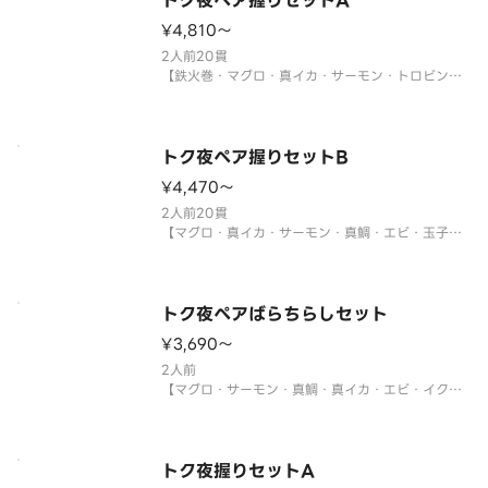
トク夜ペア握りセットA
¥4,810〜
2人前20貫
【鉄火巻・マグロ・真イカ・サーモン・トロビンチ
ョウ・サーモンイクラ軍艦・ネギトロ軍艦・ツブ
貝・煮あなご・甘エビ・切玉子】
※年末年始・お盆期間中は販売をお休みさせていた
だく場合がございます。
トク夜ペア握りセットB
¥4,470〜
サイドメニューは下記よりお選びください。
※〈カッ
2人前20貫
【マグロ・真イカ・サーモン・真鯛・エビ・玉子・
ツブ貝・煮あなご・サーモンイクラ軍艦・ネギトロ
軍艦】
※年末年始・お盆期間中は販売をお休みさせていた
だく場合がございます。
トク夜ペアばらちらしセット
¥3,690〜
サイドメニューは下記よりお選びください。
※〈カップ赤だし（あさり）〉
2人前
【マグロ・サーモン・真鯛・真イカ・エビ・イク
ラ・とびこ・玉子・キュウリ・錦糸玉子】
〈わさび付〉
※酢飯を使用しています。
※真鯛がトロビンチョウに変更になる場合がありま
トク夜握りセットA
す。