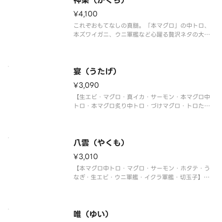
神楽（かぐら）
¥4,100
これぞおもてなしの真髄。「本マグロ」の中トロ、
本ズワイガニ、ウニ軍艦など心躍る贅沢ネタの大集
合！
【ホタテ・マグロ・真鯛・トロサーモン・大生エ
ビ・本マグロ中トロ・本ズワイガニ・うなぎ・ウニ
軍艦・イクラ軍艦・切玉子】
宴（うたげ）
〈本マグロ中トロ使用〉
¥3,090
【生エビ・マグロ・真イカ・サーモン・本マグロ中
トロ・本マグロ炙り中トロ・づけマグロ・トロたく
巻・イクラ軍艦・中トロ軍艦・切玉子】
〈本マグロ中トロ使用〉
八雲（やくも）
¥3,010
【本マグロ中トロ・マグロ・サーモン・ホタテ・う
なぎ・生エビ・ウニ軍艦・イクラ軍艦・切玉子】
〈本マグロ中トロ使用〉
唯（ゆい）