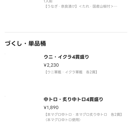
1人前
だく場合がございます。
【うなぎ・奈良漬け】＜たれ・国産山椒付＞
※年末年始・お盆期間中は販売をお休みさせていた
サイドメニューは下記よりお選
だく場合がございます。
サイドメニューは下記よりお選びください。
※〈カップ赤だし（あさり）〉は、お湯をご用意く
ださい。
づくし・単品桶
※うなぎには小骨が多く入っている場合
ウニ・イクラ4貫盛り
¥2,230
【ウニ軍艦・イクラ軍艦 各2貫】
中トロ・炙り中トロ4貫盛り
¥1,890
【本マグロ中トロ・本マグロ炙り中トロ 各2貫】
〈本マグロ中トロ使用〉