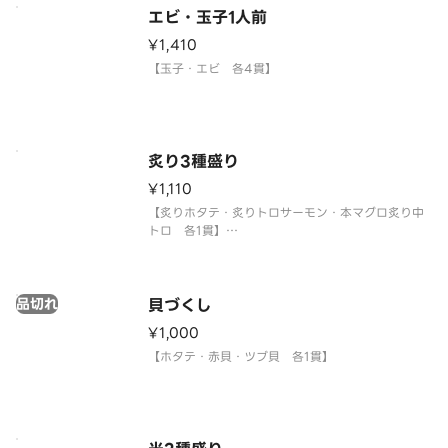
エビ・玉子1人前
¥1,410
【玉子・エビ 各4貫】
炙り3種盛り
¥1,110
【炙りホタテ・炙りトロサーモン・本マグロ炙り中
トロ 各1貫】
〈本マグロ中トロ使用〉
品切れ
貝づくし
¥1,000
【ホタテ・赤貝・ツブ貝 各1貫】