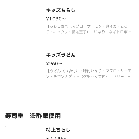
※使い捨て容器でお届けします。
キッズちらし
¥1,080〜
【ちらし寿司（マグロ・サーモン・真イカ・とび
こ・キュウリ・錦糸玉子）・いなり・ネギトロ軍
艦・チキンナゲット〈ケチャップ付〉・ゼリー・ジ
ュース】
＜わさび抜き・おもちゃ付＞
※使い捨て容器でお届けします。
キッズうどん
¥960〜
【うどん〈つゆ付〉・味付いなり・マグロ・サーモ
ン・チキンナゲット〈ケチャップ付〉・ゼリー・ジ
ュース】
＜わさび抜き・おもちゃ付＞
※使い捨て容器でお届けします。
寿司重 ※酢飯使用
特上ちらし
¥2,230〜