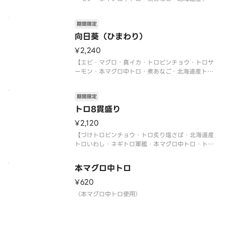
いわし・サーモンイクラ軍艦・ネギトロ軍艦】
〈本マグロ中トロ使用〉
期間限定
〈期間限定〉2026年9月30日（水）まで
※数量限定につき、売り切れの際はご容赦くださ
向日葵（ひまわり）
い。
¥2,240
※写真
【エビ・マグロ・真イカ・トロビンチョウ・トロサ
ーモン・本マグロ中トロ・煮あなご・北海道産トロ
いわし・サーモンイクラ軍艦・ネギトロ軍艦】
〈本マグロ中トロ使用〉
期間限定
〈期間限定〉2026年9月30日（水）まで
※数量限定につき、売り切れの際はご容赦くださ
トロ8貫盛り
い。
¥2,120
【づけトロビンチョウ・トロ炙り塩さば・北海道産
トロいわし・ネギトロ軍艦・本マグロ中トロ・トロ
ビンチョウ・トロサーモン・炙りトロサーモン 各1
貫】
本マグロ中トロ
〈本マグロ中トロ使用〉
〈期間限定〉2026年9月30日（水）まで
¥620
※数量限定につき、売り切れの際はご容赦ください
〈本マグロ中トロ使用〉