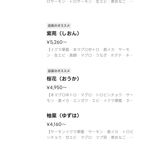
ロサーモン・トロサーモン・生エビ・煮あなご・炙
りサーモン・ネギトロ軍艦・切玉子】
※写真は5人前です。
店長のオススメ
紫苑（しおん）
¥5,260〜
【イクラ軍艦・本マグロ中トロ・真イカ・サーモ
ン・生エビ・真鯛・マグロ・うなぎ・ホタテ・ネギ
トロ軍艦】
〈本マグロ中トロ使用〉
店長のオススメ
※写真は5人前です。
桜花（おうか）
¥4,950〜
【本マグロ中トロ・マグロ・トロビンチョウ・サー
モン・真イカ・エンガワ・エビ・イクラ軍艦・ネギ
トロ軍艦・切玉子】
〈本マグロ中トロ使用〉
柚葉（ゆずは）
※写真は5人前です。
¥4,160〜
【サーモンイクラ軍艦・サーモン・真イカ・トロビ
ンチョウ・甘エビ・マグロ・ツブ貝・煮あなご・ネ