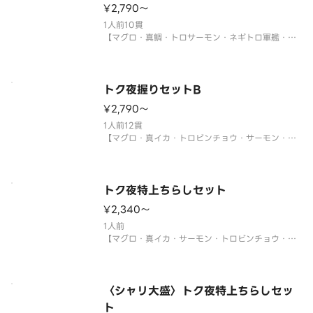
¥2,790〜
※年末年始・お盆期間中は販売をお休みさせていた
だく場合がございます。
1人前10貫
【マグロ・真鯛・トロサーモン・ネギトロ軍艦・イ
クラ軍艦・ツブ貝・本マグロ中トロ・生エビ・うな
ぎ・鉄火巻】
〈本マグロ中トロ使用〉
※年末年始・お盆期間中は販売をお休みさせていた
トク夜握りセットB
だく場合がございます。
¥2,790〜
1人前12貫
【マグロ・真イカ・トロビンチョウ・サーモン・ツ
ブ貝・づけマグロ・玉子・煮あなご・エビ・エンガ
ワ・サーモンイクラ軍艦・ネギトロ軍艦】
※年末年始・お盆期間中は販売をお休みさせていた
だく場合がございます。
トク夜特上ちらしセット
¥2,340〜
サイドメニューは下記よりお選びください。
1人前
【マグロ・真イカ・サーモン・トロビンチョウ・真
鯛・煮あなご・生エビ・イクラ・ネギトロ・玉子・
大葉・ネギ】
〈わさび付〉
※酢飯を使用しています。
〈シャリ大盛〉トク夜特上ちらしセッ
※年末年始・お盆期間中は販売をお休みさせていた
ト